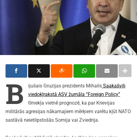
B
ijušais Gruzijas prezidents Mihails
Saakašvili
viedokļrakstā ASV žurnāla “Foreign Policy”
tīmekļa vietnē prognozē, ka par Krievijas
militārās agresijas nākamajiem mērķiem varētu kļūt NATO
sastāvā neietilpstošās Somija vai Zviedrija.