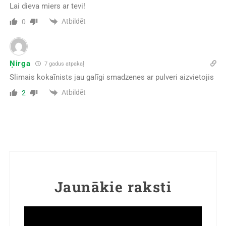
Lai dieva miers ar tevi!
Atbildēt
0
Ņirga
7 gadus atpakaļ
Slimais kokaīnists jau galīgi smadzenes ar pulveri aizvietojis
Atbildēt
2
Jaunākie raksti