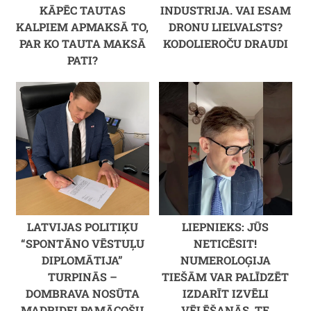
KĀPĒC TAUTAS
INDUSTRIJA. VAI ESAM
KALPIEM APMAKSĀ TO,
DRONU LIELVALSTS?
PAR KO TAUTA MAKSĀ
KODOLIEROČU DRAUDI
PATI?
LATVIJAS POLITIĶU
LIEPNIEKS: JŪS
“SPONTĀNO VĒSTUĻU
NETICĒSIT!
DIPLOMĀTIJA”
NUMEROLOĢIJA
TURPINĀS –
TIEŠĀM VAR PALĪDZĒT
DOMBRAVA NOSŪTA
IZDARĪT IZVĒLI
MADRIDEI PAMĀCOŠU
VĒLĒŠANĀS. TE