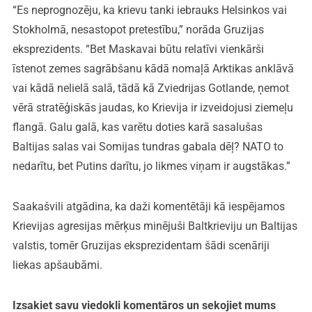
“Es neprognozēju, ka krievu tanki iebrauks Helsinkos vai
Stokholmā, nesastopot pretestību,” norāda Gruzijas
eksprezidents. “Bet Maskavai būtu relatīvi vienkārši
īstenot zemes sagrābšanu kādā nomaļā Arktikas anklāvā
vai kādā nelielā salā, tādā kā Zviedrijas Gotlande, ņemot
vērā stratēģiskās jaudas, ko Krievija ir izveidojusi ziemeļu
flangā. Galu galā, kas varētu doties karā sasalušas
Baltijas salas vai Somijas tundras gabala dēļ? NATO to
nedarītu, bet Putins darītu, jo likmes viņam ir augstākas.”
Saakašvili atgādina, ka daži komentētāji kā iespējamos
Krievijas agresijas mērķus minējuši Baltkrieviju un Baltijas
valstis, tomēr Gruzijas eksprezidentam šādi scenāriji
liekas apšaubāmi.
Izsakiet savu viedokli komentāros un sekojiet mums