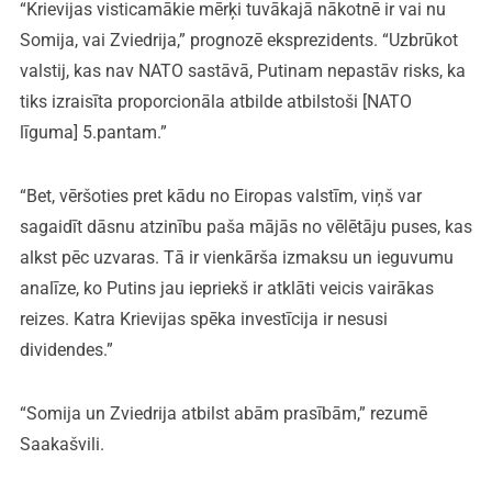
“Krievijas visticamākie mērķi tuvākajā nākotnē ir vai nu
Somija, vai Zviedrija,” prognozē eksprezidents. “Uzbrūkot
valstij, kas nav NATO sastāvā, Putinam nepastāv risks, ka
tiks izraisīta proporcionāla atbilde atbilstoši [NATO
līguma] 5.pantam.”
“Bet, vēršoties pret kādu no Eiropas valstīm, viņš var
sagaidīt dāsnu atzinību paša mājās no vēlētāju puses, kas
alkst pēc uzvaras. Tā ir vienkārša izmaksu un ieguvumu
analīze, ko Putins jau iepriekš ir atklāti veicis vairākas
reizes. Katra Krievijas spēka investīcija ir nesusi
dividendes.”
“Somija un Zviedrija atbilst abām prasībām,” rezumē
Saakašvili.