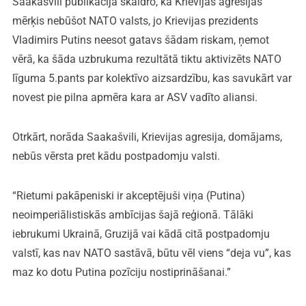
Saakašvili publikācijā skaidro, ka Krievijas agresijas
mērķis nebūšot NATO valsts, jo Krievijas prezidents
Vladimirs Putins neesot gatavs šādam riskam, ņemot
vērā, ka šāda uzbrukuma rezultātā tiktu aktivizēts NATO
līguma 5.pants par kolektīvo aizsardzību, kas savukārt var
novest pie pilna apmēra kara ar ASV vadīto aliansi.
Otrkārt, norāda Saakašvili, Krievijas agresija, domājams,
nebūs vērsta pret kādu postpadomju valsti.
“Rietumi pakāpeniski ir akceptējuši viņa (Putina)
neoimperiālistiskās ambīcijas šajā reģionā. Tālāki
iebrukumi Ukrainā, Gruzijā vai kādā citā postpadomju
valstī, kas nav NATO sastāvā, būtu vēl viens “deja vu”, kas
maz ko dotu Putina pozīciju nostiprināšanai.”