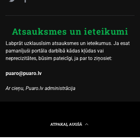
Atsauksmes un ieteikumi
Labprāt uzklausīsim atsauksmes un ieteikumus. Ja esat
pamanījuši portāla darbībā kādas kļūdas vai
neprecizitātes, būsim pateicīgi, ja par to ziņosiet:
puaro@puaro.lv
Ar cieņu, Puaro.lv administrācija
ATPAKAĻ AUGŠĀ