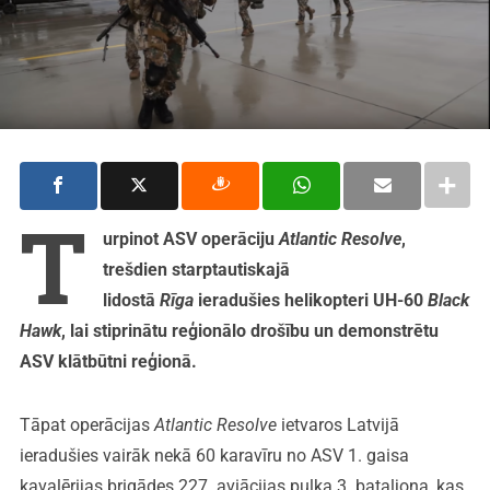
T
urpinot ASV operāciju
Atlantic Resolve
,
trešdien starptautiskajā
lidostā
Rīga
ieradušies helikopteri UH-60
Black
Hawk
, lai stiprinātu reģionālo drošību un demonstrētu
ASV klātbūtni reģionā.
Tāpat operācijas
Atlantic Resolve
ietvaros Latvijā
ieradušies vairāk nekā 60 karavīru no ASV 1. gaisa
kavalērijas brigādes 227. aviācijas pulka 3. bataljona, kas