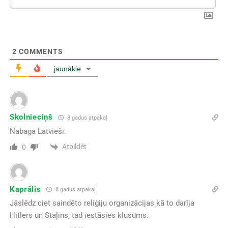
2
COMMENTS
jaunākie
Skolnieciņš
8 gadus atpakaļ
Nabaga Latvieši.
Atbildēt
0
Kaprālis
8 gadus atpakaļ
Jāslēdz ciet saindēto reliģiju organizācijas kā to darīja
Hitlers un Staļins, tad iestāsies klusums.