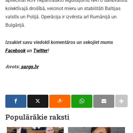
apliecināt ASV nepārtraukto ieguldījumu NATO dalībvalstu
kolektīvajā drošībā, veicinot mieru un stabilitāti Baltijas
valstīs un Polijā. Operācija ir izvērsta arī Rumānijā un
Bulgārijā.
Izsakiet savu viedokli komentāros un sekojiet mums
Facebook
un
Twitter
!
Avots:
sargs.lv
Populārākie raksti