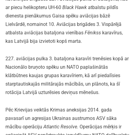
ar piecu helikopteru UH-60
Black Hawk
atbalstu pildīs
dienesta pienākumus Gaisa spēku aviācijas bāzē
Lielvārdē, nomainot 10. Aviācijas brigādes 3. Vispārējā
atbalsta aviācijas bataljona vienības
Fēnikss
karavīrus,
kas Latvijā bija izvietoti kopš marta.
227. aviācijas pulka 3. bataljona karavīri trenēsies kopā ar
Nacionālo bruņoto spēku un NATO paplašinātās
klātbūtnes kaujas grupas karavīriem, kā arī piedalīsies
starptautiskajās militārajās mācībās, un plānots, ka šī
rotācija Latvijā uzturēsies deviņus mēnešus.
Pēc Krievijas veiktās Krimas aneksijas 2014. gada
pavasarī un agresijas Ukrainas austrumos ASV sāka
mācību operāciju
Atlantic Resolve.
Operācijas mērķis ir