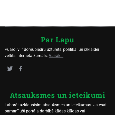
Par Lapu
Puaro.lv ir domubiedru uzturēts, politikai un izklaidei
veltīts interneta žurnāls.
Vairāk...
Atsauksmes un ieteikumi
Labprāt uzklausīsim atsauksmes un ieteikumus. Ja esat
pamanījuši portāla darbībā kādas kļūdas vai