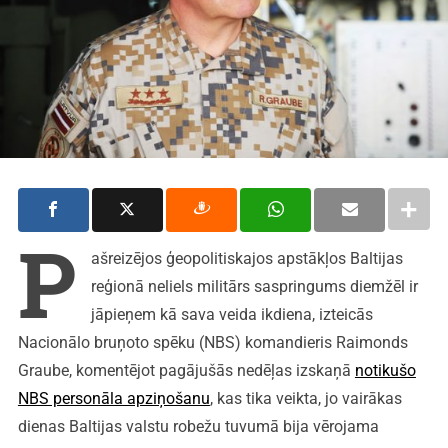
P
ašreizējos ģeopolitiskajos apstākļos Baltijas
reģionā neliels militārs saspringums diemžēl ir
jāpieņem kā sava veida ikdiena, izteicās
Nacionālo bruņoto spēku (NBS) komandieris Raimonds
Graube, komentējot pagājušās nedēļas izskaņā
notikušo
NBS personāla apziņošanu
, kas tika veikta, jo vairākas
dienas Baltijas valstu robežu tuvumā bija vērojama