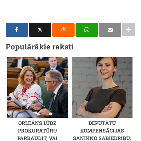
Populārākie raksti
ORLEĀNS LŪDZ
DEPUTĀTU
PROKURATŪRU
KOMPENSĀCIJAS
PĀRBAUDĪT, VAI
SANIKNO SABIEDRĪBU: