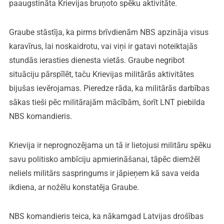
paaugstināta Krievijas bruņoto spēku aktivitāte.
Graube stāstīja, ka pirms brīvdienām NBS apzināja visus
karavīrus, lai noskaidrotu, vai viņi ir gatavi noteiktajās
stundās ierasties dienesta vietās. Graube negribot
situāciju pārspīlēt, taču Krievijas militārās aktivitātes
bijušas ievērojamas. Pieredze rāda, ka militārās darbības
sākas tieši pēc militārajām mācībām, šorīt LNT piebilda
NBS komandieris.
Krievija ir neprognozējama un tā ir lietojusi militāru spēku
savu politisko ambīciju apmierināšanai, tāpēc diemžēl
neliels militārs saspringums ir jāpieņem kā sava veida
ikdiena, ar nožēlu konstatēja Graube.
NBS komandieris teica, ka nākamgad Latvijas drošības