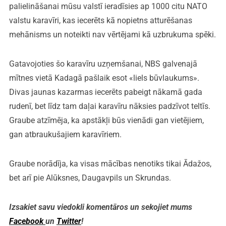
palielināšanai mūsu valstī ieradīsies ap 1000 citu NATO
valstu karavīri, kas iecerēts kā nopietns atturēšanas
mehānisms un noteikti nav vērtējami kā uzbrukuma spēki.
Gatavojoties šo karavīru uzņemšanai, NBS galvenajā
mītnes vietā Kadagā pašlaik esot «liels būvlaukums».
Divas jaunas kazarmas iecerēts pabeigt nākamā gada
rudenī, bet līdz tam daļai karavīru nāksies padzīvot teltīs.
Graube atzīmēja, ka apstākļi būs vienādi gan vietējiem,
gan atbraukušajiem karavīriem.
Graube norādīja, ka visas mācības nenotiks tikai Ādažos,
bet arī pie Alūksnes, Daugavpils un Skrundas.
Izsakiet savu viedokli komentāros un sekojiet mums
Facebook
un
Twitter
!