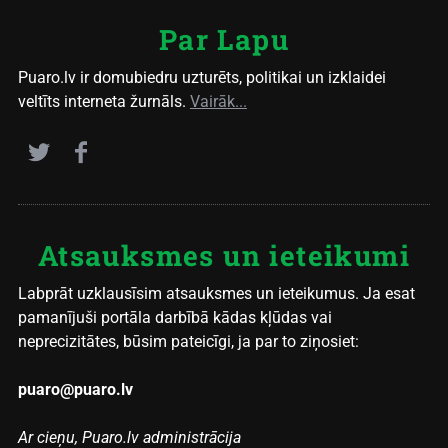
Par Lapu
Puaro.lv ir domubiedru uzturēts, politikai un izklaidei
veltīts interneta žurnāls.
Vairāk...
Atsauksmes un ieteikumi
Labprāt uzklausīsim atsauksmes un ieteikumus. Ja esat
pamanījuši portāla darbībā kādas kļūdas vai
neprecizitātes, būsim pateicīgi, ja par to ziņosiet:
puaro@puaro.lv
Ar cieņu, Puaro.lv administrācija