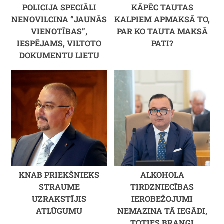
POLICIJA SPECIĀLI
KĀPĒC TAUTAS
NENOVILCINA “JAUNĀS
KALPIEM APMAKSĀ TO,
VIENOTĪBAS”,
PAR KO TAUTA MAKSĀ
IESPĒJAMS, VILTOTO
PATI?
DOKUMENTU LIETU
KNAB PRIEKŠNIEKS
ALKOHOLA
STRAUME
TIRDZNIECĪBAS
UZRAKSTĪJIS
IEROBEŽOJUMI
ATLŪGUMU
NEMAZINA TĀ IEGĀDI,
TOTIES BRANGI