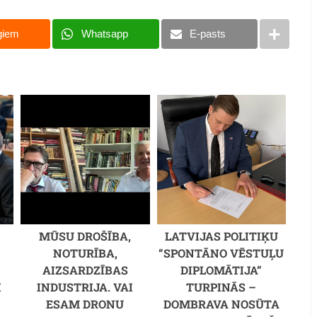
giem
Whatsapp
E-pasts
MŪSU DROŠĪBA,
LATVIJAS POLITIĶU
NOTURĪBA,
“SPONTĀNO VĒSTUĻU
AIZSARDZĪBAS
DIPLOMĀTIJA”
I
INDUSTRIJA. VAI
TURPINĀS –
ESAM DRONU
DOMBRAVA NOSŪTA