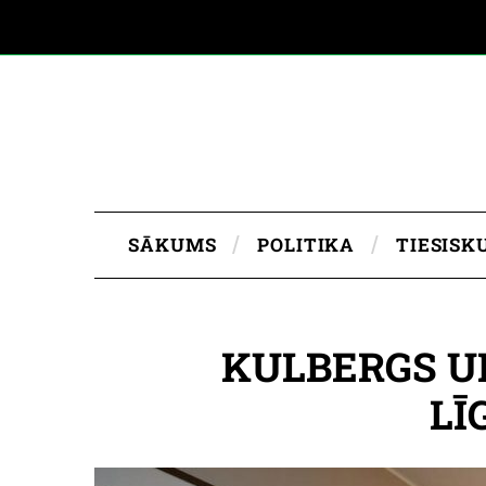
SĀKUMS
POLITIKA
TIESISK
KULBERGS U
LĪ