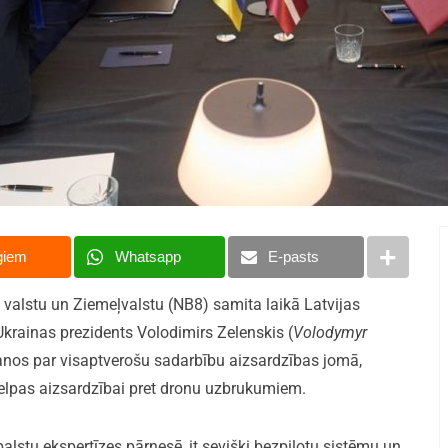
giem
Whatsapp
E-pasts
ijas valstu un Ziemeļvalstu (NB8) samita laikā Latvijas
Ukrainas prezidents Volodimirs Zelenskis (
Volodymyr
šanos par visaptverošu sadarbību aizsardzības jomā,
elpas aizsardzībai pret dronu uzbrukumiem.
lstu ekspertīzes pārnesē, it sevišķi bezpilotu sistēmu un