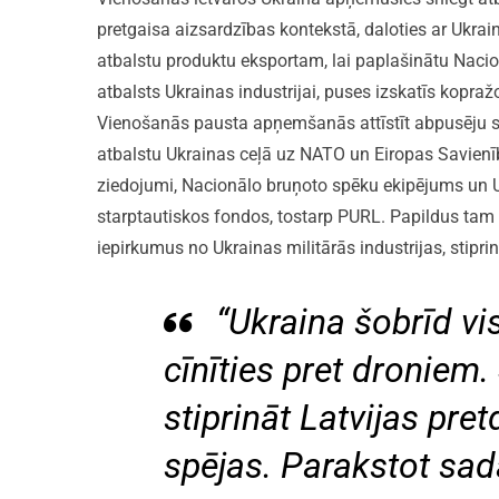
pretgaisa aizsardzības kontekstā, daloties ar Ukraina
atbalstu produktu eksportam, lai paplašinātu Nacio
atbalsts Ukrainas industrijai, puses izskatīs kopraž
Vienošanās pausta apņemšanās attīstīt abpusēju sad
atbalstu Ukrainas ceļā uz NATO un Eiropas Savienību
ziedojumi, Nacionālo bruņoto spēku ekipējums un U
starptautiskos fondos, tostarp PURL. Papildus ta
iepirkumus no Ukrainas militārās industrijas, stiprin
“Ukraina šobrīd vi
cīnīties pret droniem.
stiprināt Latvijas pre
spējas. Parakstot sad