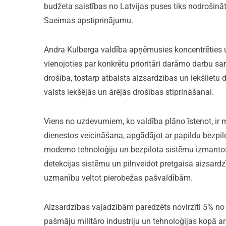
budžeta saistības no Latvijas puses tiks nodrošināt
Saeimas apstiprinājumu.
Andra Kulberga valdība apņēmusies koncentrēties u
vienojoties par konkrētu prioritāri darāmo darbu sa
drošība, tostarp atbalsts aizsardzības un iekšlietu 
valsts iekšējās un ārējās drošības stiprināšanai.
Viens no uzdevumiem, ko valdība plāno īstenot, ir 
dienestos veicināšana, apgādājot ar papildu bezpi
moderno tehnoloģiju un bezpilota sistēmu izmantoša
detekcijas sistēmu un pilnveidot pretgaisa aizsard
uzmanību veltot pierobežas pašvaldībām.
Aizsardzības vajadzībām paredzēts novirzīti 5% no 
pašmāju militāro industriju un tehnoloģijas kopā ar