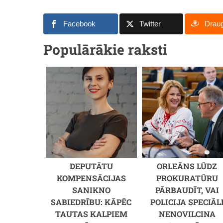
Facebook
Twitter
Drau
Populārākie raksti
DEPUTĀTU
ORLEĀNS LŪDZ
KOMPENSĀCIJAS
PROKURATŪRU
SANIKNO
PĀRBAUDĪT, VAI
SABIEDRĪBU: KĀPĒC
POLICIJA SPECIĀL
TAUTAS KALPIEM
NENOVILCINA