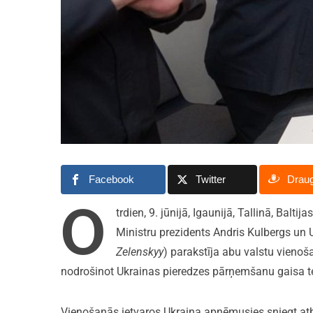
Facebook
Twitter
Drau
O
trdien, 9. jūnijā, Igaunijā, Tallinā, Balt
Ministru prezidents Andris Kulbergs un 
Zelenskyy
) parakstīja abu valstu vieno
nodrošinot Ukrainas pieredzes pārņemšanu gaisa t
Vienošanās ietvaros Ukraina apņēmusies sniegt atba