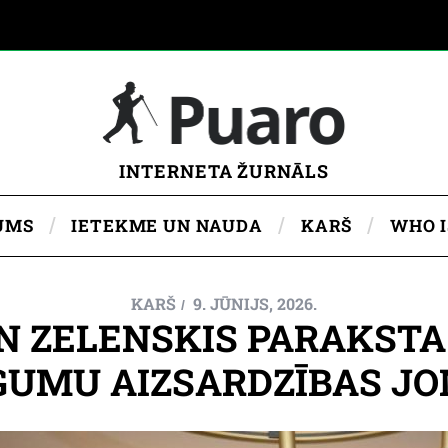
INTERNETA ŽURNĀLS
UMS
IETEKME UN NAUDA
KARŠ
WHO 
KARŠ
9. JŪNIJS, 2026.
N ZELENSKIS PARAKSTA
GUMU AIZSARDZĪBAS J