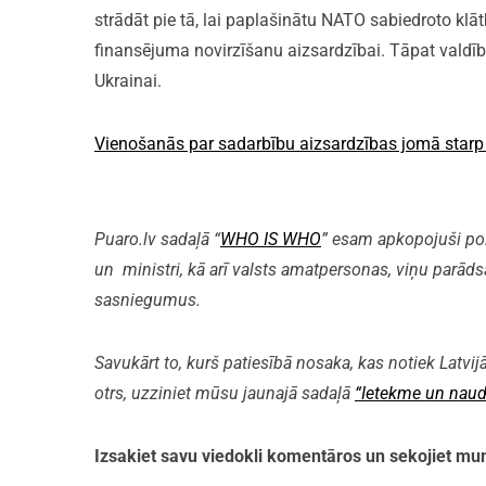
strādāt pie tā, lai paplašinātu NATO sabiedroto klāt
finansējuma novirzīšanu aizsardzībai. Tāpat valdī
Ukrainai.
Vienošanās par sadarbību aizsardzības jomā starp
Puaro.lv sadaļā “
WHO IS WHO
” esam apkopojuši polit
un ministri, kā arī valsts amatpersonas, viņu parāds
sasniegumus.
Savukārt to, kurš patiesībā nosaka, kas notiek Latvijā
otrs, uzziniet mūsu jaunajā sadaļā
“Ietekme un naud
Izsakiet savu viedokli komentāros un sekojiet 