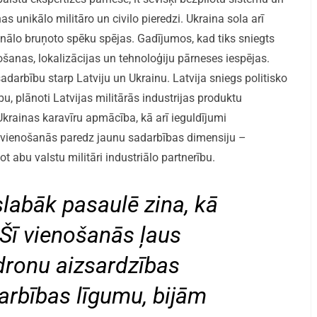
s unikālo militāro un civilo pieredzi. Ukraina sola arī
nālo bruņoto spēku spējas. Gadījumos, kad tiks sniegts
ošanas, lokalizācijas un tehnoloģiju pārneses iespējas.
arbību starp Latviju un Ukrainu. Latvija sniegs politisko
, plānoti Latvijas militārās industrijas produktu
krainas karavīru apmācība, kā arī ieguldījumi
m vienošanās paredz jaunu sadarbības dimensiju –
ot abu valstu militāri industriālo partnerību.
slabāk pasaulē zina, kā
 Šī vienošanās ļaus
tdronu aizsardzības
arbības līgumu, bijām