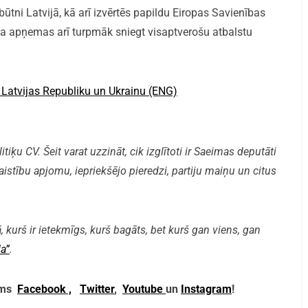
būtni Latvijā, kā arī izvērtēs papildu Eiropas Savienības
ba apņemas arī turpmāk sniegt visaptverošu atbalstu
 Latvijas Republiku un Ukrainu (ENG)
iķu CV. Šeit varat uzzināt, cik izglītoti ir Saeimas deputāti
aistību apjomu, iepriekšējo pieredzi, partiju maiņu un citus
, kurš ir ietekmīgs, kurš bagāts, bet kurš gan viens, gan
a”
.
mums
Facebook ,
Twitter
,
Youtube
un
Instagram
!