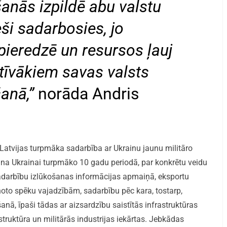
šanās izpildē abu valstu
ši sadarbosies, jo
pieredzē un resursos ļauj
īvākiem savas valsts
anā,”
norāda Andris
 Latvijas turpmāka sadarbība ar Ukrainu jaunu militāro
šana Ukrainai turpmāko 10 gadu periodā, par konkrētu veidu
sadarbību izlūkošanas informācijas apmaiņā, eksportu
to spēku vajadzībām, sadarbību pēc kara, tostarp,
ā, īpaši tādas ar aizsardzību saistītās infrastruktūras
struktūra un militārās industrijas iekārtas. Jebkādas