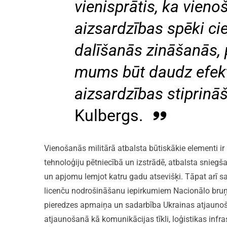
vienisprātis, ka vieno
aizsardzības spēki cie
dalīšanās zināšanās, 
mums būt daudz efekt
aizsardzības stiprināš
Kulbergs.
Vienošanās militārā atbalsta būtiskākie elementi ir
tehnoloģiju pētniecībā un izstrādē, atbalsta snieg
un apjomu lemjot katru gadu atsevišķi. Tāpat arī 
licenču nodrošināšanu iepirkumiem Nacionālo bruņo
pieredzes apmaiņa un sadarbība Ukrainas atjaunošan
atjaunošanā kā komunikācijas tīkli, loģistikas infra