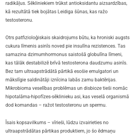
radikāļus. Sēkliniekiem trūkst antioksidantu aizsardzības,
kā rezultātā tiek bojātas Leidiga šūnas, kas ražo
testosteronu.
Otrs patfizioloģiskais skaidrojums būtu, ka hroniski augsts
cukura līmenis asinīs noved pie insulīna rezistences. Tas
samazina dzimumhormonus saistošā globulīna līmeni,
kas tālāk destabilizē brīvā testosterona daudzumu asinīs.
Bez tam ultraapstrādātā pārtikā esošie emulgatori un
mākslīgie saldinātāji iznīcina labās zarnu baktērijas.
Mikrobioma veselības problēmas un disbioze tieši nomāc
hipotalāma-hipofīzes-sēklinieku asi, kas veselā organismā
dod komandas – ražot testosteronu un spermu.
Īsais kopsavilkums – vīrieši, lūdzu izvairieties no
ultraapstrādātas pārtikas produktiem, jo šo ēdmaņu