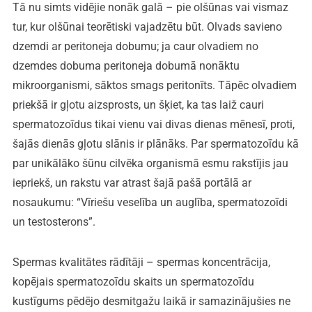
Tā nu simts vidējie nonāk galā – pie olšūnas vai vismaz
tur, kur olšūnai teorētiski vajadzētu būt. Olvads savieno
dzemdi ar peritoneja dobumu; ja caur olvadiem no
dzemdes dobuma peritoneja dobumā nonāktu
mikroorganismi, sāktos smags peritonīts. Tāpēc olvadiem
priekšā ir gļotu aizsprosts, un šķiet, ka tas laiž cauri
spermatozoīdus tikai vienu vai divas dienas mēnesī, proti,
šajās dienās gļotu slānis ir plānāks. Par spermatozoīdu kā
par unikālāko šūnu cilvēka organismā esmu rakstījis jau
iepriekš, un rakstu var atrast šajā pašā portālā ar
nosaukumu: “Vīriešu veselība un auglība, spermatozoīdi
un testosterons”.
Spermas kvalitātes rādītāji – spermas koncentrācija,
kopējais spermatozoīdu skaits un spermatozoīdu
kustīgums pēdējo desmitgažu laikā ir samazinājušies ne