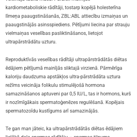
kardiometaboliskie rādītāji, tostarp kopējā holesterīna
līmeņa paaugstināšanās, ZBL:ABL attiecību izmaiņas un
paaugstinājās asinsspiediens. Pētījumi liecina par strauju
vielmaiņas veselības pasliktināšanos, lietojot
ultrapārstrādātu uzturu.
Reproduktīvās veselības rādītāji ultrapārstrādātās diētas
ēdājiem pētījumā mainījās sliktajā virzienā. Pārmērīga
kaloriju daudzuma apstākļos ultra-pārstrādāta uztura
režīms veicināja folikulu stimulējošā hormona
samazināšanos aptuveni par 0,5 IU/L, tas ir hormons, kurš
ir nozīmīgākais spermatoģenēzes regulēšanā. Kopējais
spermatozoīdu kustīgums arī samazinājās.
Te gan man jāteic, ka ultrapārstrādātās diētas ēdājiem