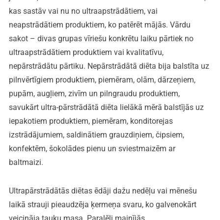
kas sastāv vai nu no ultraapstrādātiem, vai
neapstrādātiem produktiem, ko patērēt mājās. Vārdu
sakot – divas grupas vīriešu konkrētu laiku pārtiek no
ultraapstrādātiem produktiem vai kvalitatīvu,
nepārstrādātu pārtiku. Nepārstrādātā diēta bija balstīta uz
pilnvērtīgiem produktiem, piemēram, olām, dārzeņiem,
pupām, augļiem, zivīm un pilngraudu produktiem,
savukārt ultra-pārstrādātā diēta lielākā mērā balstījās uz
iepakotiem produktiem, piemēram, konditorejas
izstrādājumiem, saldinātiem grauzdiņiem, čipsiem,
konfektēm, šokolādes pienu un sviestmaizēm ar
baltmaizi.
Ultrapārstrādātās diētas ēdāji dažu nedēļu vai mēnešu
laikā strauji pieaudzēja ķermeņa svaru, ko galvenokārt
veicināja tauku masa. Paralēli mainījās