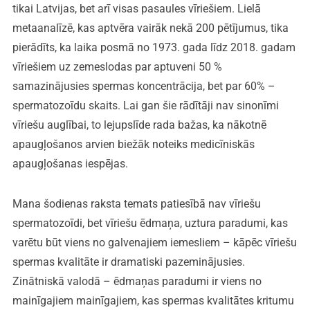
tikai Latvijas, bet arī visas pasaules vīriešiem. Lielā
metaanalīzē, kas aptvēra vairāk nekā 200 pētījumus, tika
pierādīts, ka laika posmā no 1973. gada līdz 2018. gadam
vīriešiem uz zemeslodas par aptuveni 50 %
samazinājusies spermas koncentrācija, bet par 60% –
spermatozoīdu skaits. Lai gan šie rādītāji nav sinonīmi
vīriešu auglībai, to lejupslīde rada bažas, ka nākotnē
apaugļošanos arvien biežāk noteiks medicīniskās
apaugļošanas iespējas.
Mana šodienas raksta temats patiesībā nav vīriešu
spermatozoīdi, bet vīriešu ēdmaņa, uztura paradumi, kas
varētu būt viens no galvenajiem iemesliem – kāpēc vīriešu
spermas kvalitāte ir dramatiski pazeminājusies.
Zinātniskā valodā – ēdmaņas paradumi ir viens no
mainīgajiem mainīgajiem, kas spermas kvalitātes kritumu