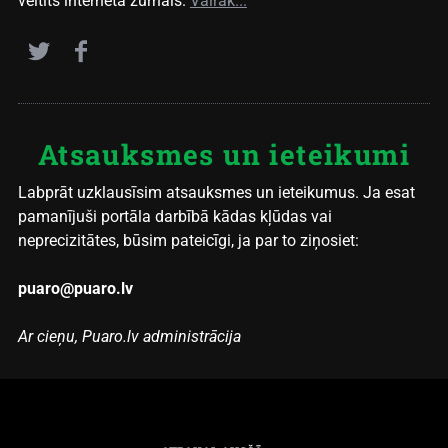
veltīts interneta žurnāls.
Vairāk...
Atsauksmes un ieteikumi
Labprāt uzklausīsim atsauksmes un ieteikumus. Ja esat
pamanījuši portāla darbībā kādas kļūdas vai
neprecizitātes, būsim pateicīgi, ja par to ziņosiet:
puaro@puaro.lv
Ar cieņu, Puaro.lv administrācija