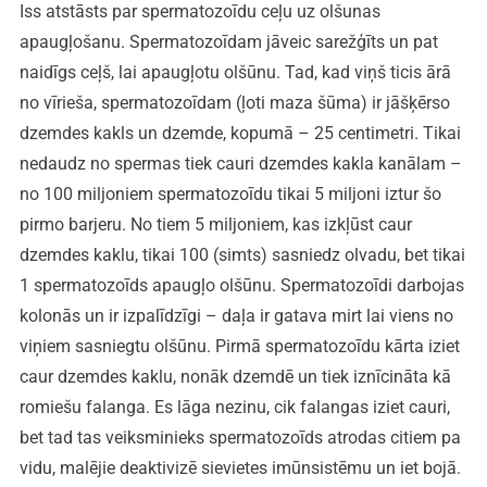
Iss atstāsts par spermatozoīdu ceļu uz olšunas
apaugļošanu. Spermatozoīdam jāveic sarežģīts un pat
naidīgs ceļš, lai apaugļotu olšūnu. Tad, kad viņš ticis ārā
no vīrieša, spermatozoīdam (ļoti maza šūma) ir jāšķērso
dzemdes kakls un dzemde, kopumā – 25 centimetri. Tikai
nedaudz no spermas tiek cauri dzemdes kakla kanālam –
no 100 miljoniem spermatozoīdu tikai 5 miljoni iztur šo
pirmo barjeru. No tiem 5 miljoniem, kas izkļūst caur
dzemdes kaklu, tikai 100 (simts) sasniedz olvadu, bet tikai
1 spermatozoīds apaugļo olšūnu. Spermatozoīdi darbojas
kolonās un ir izpalīdzīgi – daļa ir gatava mirt lai viens no
viņiem sasniegtu olšūnu. Pirmā spermatozoīdu kārta iziet
caur dzemdes kaklu, nonāk dzemdē un tiek iznīcināta kā
romiešu falanga. Es lāga nezinu, cik falangas iziet cauri,
bet tad tas veiksminieks spermatozoīds atrodas citiem pa
vidu, malējie deaktivizē sievietes imūnsistēmu un iet bojā.