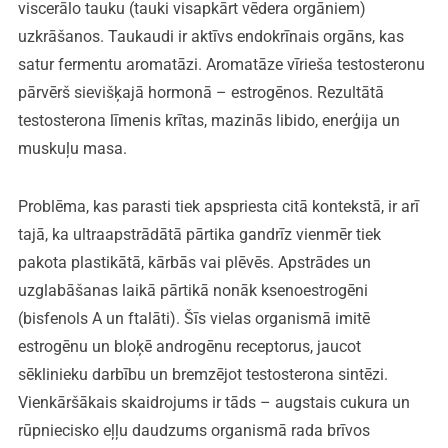
viscerālo tauku (tauki visapkārt vēdera orgāniem)
uzkrāšanos. Taukaudi ir aktīvs endokrīnais orgāns, kas
satur fermentu aromatāzi. Aromatāze vīrieša testosteronu
pārvērš sievišķajā hormonā – estrogēnos. Rezultātā
testosterona līmenis krītas, mazinās libido, enerģija un
muskuļu masa.
Problēma, kas parasti tiek apspriesta citā kontekstā, ir arī
tajā, ka ultraapstrādātā pārtika gandrīz vienmēr tiek
pakota plastikātā, kārbās vai plēvēs. Apstrādes un
uzglabāšanas laikā pārtikā nonāk ksenoestrogēni
(bisfenols A un ftalāti). Šīs vielas organismā imitē
estrogēnu un bloķē androgēnu receptorus, jaucot
sēklinieku darbību un bremzējot testosterona sintēzi.
Vienkāršākais skaidrojums ir tāds – augstais cukura un
rūpniecisko eļļu daudzums organismā rada brīvos