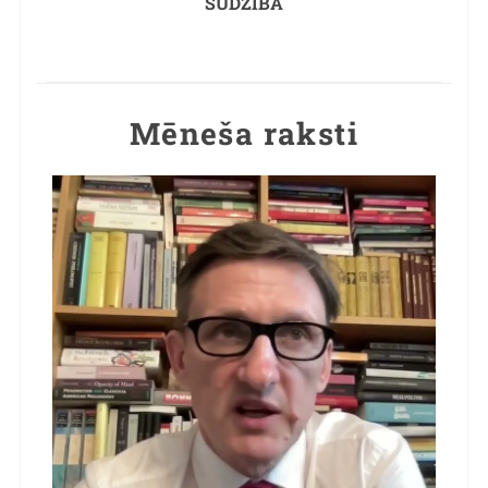
SŪDZĪBA
Mēneša raksti