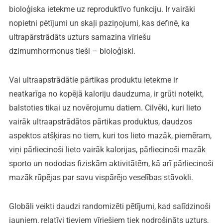
bioloģiska ietekme uz reproduktīvo funkciju. Ir vairāki
nopietni pētījumi un skaļi paziņojumi, kas definē, ka
ultrapārstrādāts uzturs samazina vīriešu
dzimumhormonus tieši – bioloģiski.
Vai ultraapstrādātie pārtikas produktu ietekme ir
neatkarīga no kopējā kaloriju daudzuma, ir grūti noteikt,
balstoties tikai uz novērojumu datiem. Cilvēki, kuri lieto
vairāk ultraapstrādātos pārtikas produktus, daudzos
aspektos atšķiras no tiem, kuri tos lieto mazāk, piemēram,
viņi pārliecinoši lieto vairāk kalorijas, pārliecinoši mazāk
sporto un nododas fiziskām aktivitātēm, kā arī pārliecinoši
mazāk rūpējas par savu vispārējo veselības stāvokli.
Globāli veikti daudzi randomizēti pētījumi, kad salīdzinoši
jauniem, relatīvi tieviem vīriešiem tiek nodrošināts uzturs,