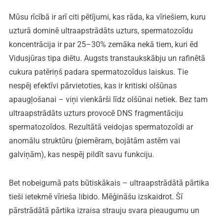
Mūsu rīcībā ir arī citi pētījumi, kas rāda, ka vīriešiem, kuru
uzturā dominē ultraapstrādāts uzturs, spermatozoīdu
koncentrācija ir par 25–30% zemāka nekā tiem, kuri ēd
Vidusjūras tipa diētu. Augsts transtaukskābju un rafinētā
cukura patēriņš padara spermatozoīdus laiskus. Tie
nespēj efektīvi pārvietoties, kas ir kritiski olšūnas
apaugļošanai – viņi vienkārši līdz olšūnai netiek. Bez tam
ultraapstrādāts uzturs provocē DNS fragmentāciju
spermatozoīdos. Rezultātā veidojas spermatozoīdi ar
anomālu struktūru (piemēram, bojātām astēm vai
galviņām), kas nespēj pildīt savu funkciju.
Bet nobeigumā pats būtiskākais – ultraapstrādātā pārtika
tieši ietekmē vīrieša libido. Mēģināšu izskaidrot. Šī
pārstrādātā pārtika izraisa strauju svara pieaugumu un