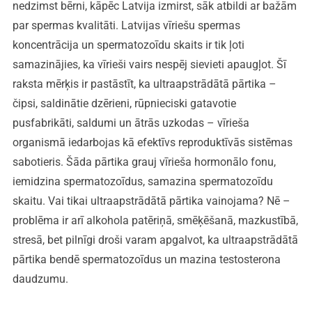
nedzimst bērni, kāpēc Latvija izmirst, sāk atbildi ar bažām
par spermas kvalitāti. Latvijas vīriešu spermas
koncentrācija un spermatozoīdu skaits ir tik ļoti
samazinājies, ka vīrieši vairs nespēj sievieti apaugļot. Šī
raksta mērķis ir pastāstīt, ka ultraapstrādātā pārtika –
čipsi, saldinātie dzērieni, rūpnieciski gatavotie
pusfabrikāti, saldumi un ātrās uzkodas – vīrieša
organismā iedarbojas kā efektīvs reproduktīvās sistēmas
sabotieris. Šāda pārtika grauj vīrieša hormonālo fonu,
iemidzina spermatozoīdus, samazina spermatozoīdu
skaitu. Vai tikai ultraapstrādātā pārtika vainojama? Nē –
problēma ir arī alkohola patēriņā, smēķēšanā, mazkustībā,
stresā, bet pilnīgi droši varam apgalvot, ka ultraapstrādātā
pārtika bendē spermatozoīdus un mazina testosterona
daudzumu.