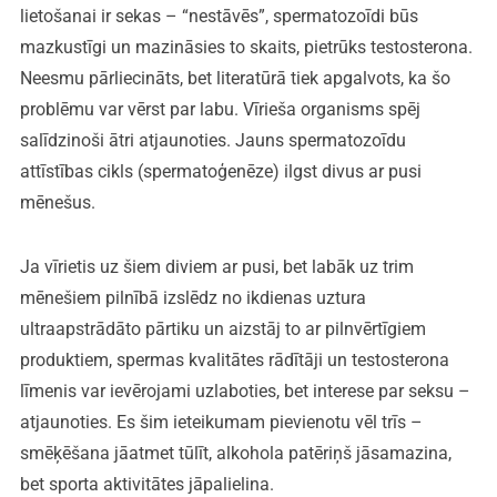
lietošanai ir sekas – “nestāvēs”, spermatozoīdi būs
mazkustīgi un mazināsies to skaits, pietrūks testosterona.
Neesmu pārliecināts, bet literatūrā tiek apgalvots, ka šo
problēmu var vērst par labu. Vīrieša organisms spēj
salīdzinoši ātri atjaunoties. Jauns spermatozoīdu
attīstības cikls (spermatoģenēze) ilgst divus ar pusi
mēnešus.
Ja vīrietis uz šiem diviem ar pusi, bet labāk uz trim
mēnešiem pilnībā izslēdz no ikdienas uztura
ultraapstrādāto pārtiku un aizstāj to ar pilnvērtīgiem
produktiem, spermas kvalitātes rādītāji un testosterona
līmenis var ievērojami uzlaboties, bet interese par seksu –
atjaunoties. Es šim ieteikumam pievienotu vēl trīs –
smēķēšana jāatmet tūlīt, alkohola patēriņš jāsamazina,
bet sporta aktivitātes jāpalielina.