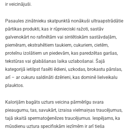
ir veicinājuši.
Pasaules zinātnieku skatpunktā nonākuši ultraapstrādātie
pārtikas produkti, kas ir rūpnieciski ražoti, sastāv
galvenokārt no rafinētām vai sintētiskām sastāvdaļām,
piemēram, ekstrahētiem taukiem, cukuriem, cietēm,
proteīnu izolātiem un piedevām, kas paredzētas garšas,
tekstūras vai glabāšanas laika uzlabošanai. Šajā
kategorijā ietilpst fasēti ēdieni, uzkodas, brokastu pārslas,
arī – ar cukuru saldināti dzērieni, kas dominē lielveikalu
plauktos.
Kalorijām bagāts uzturs veicina pārmērīgu svara
pieaugumu, tas, savukārt, izraisa vielmaiņas traucējumus,
tajā skaitā spermatoģenēzes traucējumus. Iespējams, ka
mūsdienu uztura specifiskām iezīmēm ir arī tieša