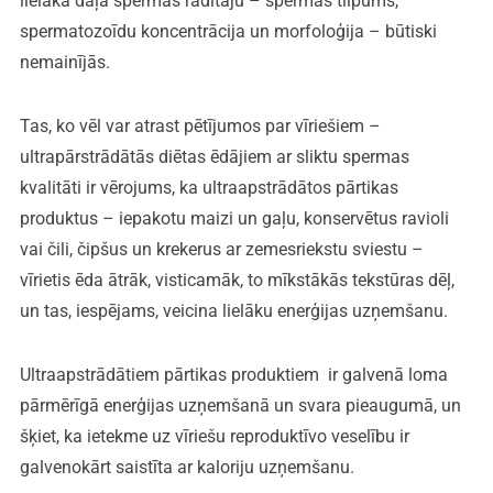
lielākā daļa spermas rādītāju – spermas tilpums,
spermatozoīdu koncentrācija un morfoloģija – būtiski
nemainījās.
Tas, ko vēl var atrast pētījumos par vīriešiem –
ultrapārstrādātās diētas ēdājiem ar sliktu spermas
kvalitāti ir vērojums, ka ultraapstrādātos pārtikas
produktus – iepakotu maizi un gaļu, konservētus ravioli
vai čili, čipšus un krekerus ar zemesriekstu sviestu –
vīrietis ēda ātrāk, visticamāk, to mīkstākās tekstūras dēļ,
un tas, iespējams, veicina lielāku enerģijas uzņemšanu.
Ultraapstrādātiem pārtikas produktiem ir galvenā loma
pārmērīgā enerģijas uzņemšanā un svara pieaugumā, un
šķiet, ka ietekme uz vīriešu reproduktīvo veselību ir
galvenokārt saistīta ar kaloriju uzņemšanu.