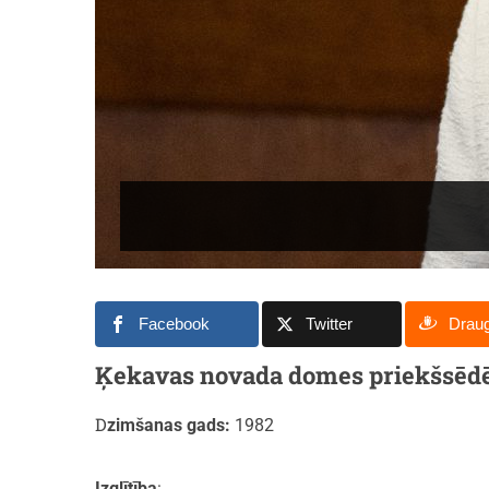
Facebook
Twitter
Drau
Ķekavas novada domes priekšsēdētā
Dzimšanas gads:
1982
Izglītība
: