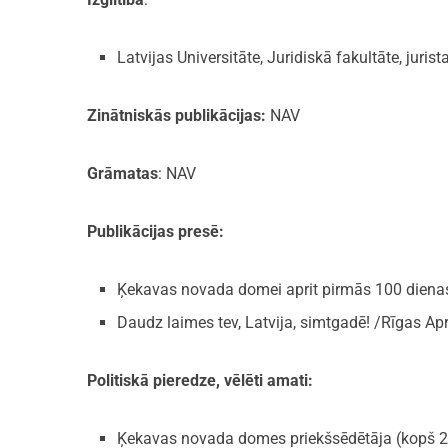
Latvijas Universitāte, Juridiskā fakultāte, jurist
Zinātniskās publikācijas:
NAV
Grāmatas
: NAV
Publikācijas presē:
Ķekavas novada domei aprit pirmās 100 dienas
Daudz laimes tev, Latvija, simtgadē! /Rīgas Ap
Politiskā pieredze, vēlēti amati:
Ķekavas novada domes priekšsēdētāja (kopš 20