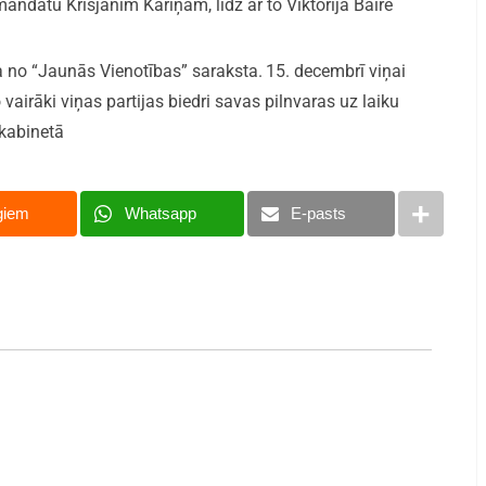
ndātu Krišjānim Kariņam, līdz ar to Viktorija Baire
 no “Jaunās Vienotības” saraksta.
15. decembrī viņai
vairāki viņas partijas biedri savas pilnvaras uz laiku
 kabinetā
giem
Whatsapp
E-pasts