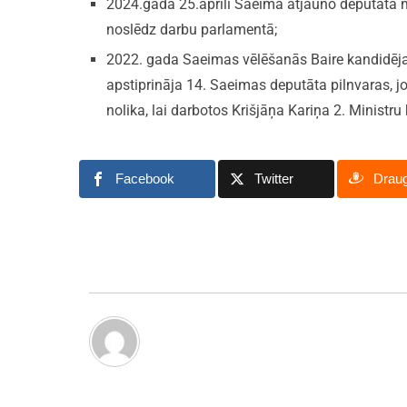
2024.gada 25.aprīlī Saeima atjauno deputāta ma
noslēdz darbu parlamentā;
2022. gada Saeimas vēlēšanās Baire kandidēja
apstiprināja 14. Saeimas deputāta pilnvaras, jo 
nolika, lai darbotos Krišjāņa Kariņa 2. Ministru
Facebook
Twitter
Drau