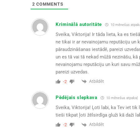
2
COMMENTS
Kriminālā autoritāte
10 mēnešus atpak
Sveika, Viktorija! Ir tāda lieta, ka es t
ne tikai ir ar nevainojamu reputāciju un 
pāraudzināšanas iestādē, pareizi uzvedas,
un es tā vai tā nekad mūžā nezināšu, kā p
nevainojamu reputāciju un kuri savu mūžu
pareizi uzvedas.
Atbildēt
-2
Pēdējais slepkava
10 mēnešus atpakaļ
Sveika, Viktorija! Ļoti labi, ka Tev iet tik
tieši tikpat ļoti žēlsirdīga gluži kā daži 
Atbildēt
-2