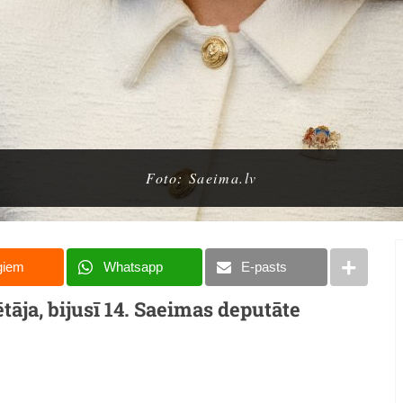
Foto: Saeima.lv
giem
Whatsapp
E-pasts
ja, bijusī 14. Saeimas deputāte