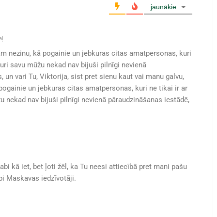
jaunākie
aļ
iešām nezinu, kā pogainie un jebkuras citas amatpersonas, kuri
kuri savu mūžu nekad nav bijuši pilnīgi nevienā
 un vari Tu, Viktorija, sist pret sienu kaut vai manu galvu,
ogainie un jebkuras citas amatpersonas, kuri ne tikai ir ar
 nekad nav bijuši pilnīgi nevienā pāraudzināšanas iestādē,
 labi kā iet, bet ļoti žēl, ka Tu neesi attiecībā pret mani pašu
labi Maskavas iedzīvotāji.