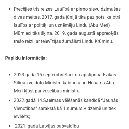
Precējies trīs reizes.
Laulībā ar pirmo sievu dzimušas
divas meitas.
2017. gada jūnijā tika paziņots, ka otrā
laulība ar politiķi un uzņēmēju Lindu (Abu Meri)
Mūrnieci tiks šķirta. 2019. gada augustā apprecējās
trešo reizi: ar televīzijas žurnālisti Lindu Krūmiņu.
Papildu informācija:
2023.gada 15.septembrī Saeima apstiprina Evikas
Siliņas veidoto Ministru kabinetu un Hosams Abu
Meri kļūst par veselības ministru;
2022.gadā 14.Saeimas vēlēšanās kandidē “Jaunās
Vienotības” sarakstā kā 1.numurs Vidzemē un tiek
ievēlēts;
2021. gada Latvijas pašvaldību