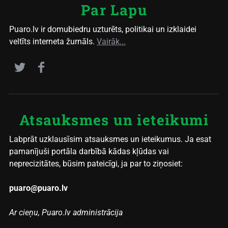
Par Lapu
Puaro.lv ir domubiedru uzturēts, politikai un izklaidei
veltīts interneta žurnāls.
Vairāk...
Atsauksmes un ieteikumi
Labprāt uzklausīsim atsauksmes un ieteikumus. Ja esat
pamanījuši portāla darbībā kādas kļūdas vai
neprecizitātes, būsim pateicīgi, ja par to ziņosiet:
puaro@puaro.lv
Ar cieņu, Puaro.lv administrācija