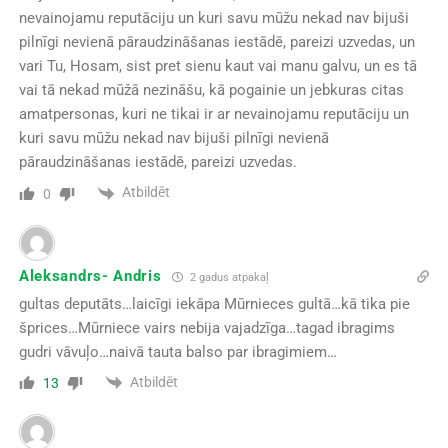
nevainojamu reputāciju un kuri savu mūžu nekad nav bijuši
pilnīgi nevienā pāraudzināšanas iestādē, pareizi uzvedas, un
vari Tu, Hosam, sist pret sienu kaut vai manu galvu, un es tā
vai tā nekad mūžā nezināšu, kā pogainie un jebkuras citas
amatpersonas, kuri ne tikai ir ar nevainojamu reputāciju un
kuri savu mūžu nekad nav bijuši pilnīgi nevienā
pāraudzināšanas iestādē, pareizi uzvedas.
Atbildēt
0
Aleksandrs- Andris
2 gadus atpakaļ
gultas deputāts…laicīgi iekāpa Mūrnieces gultā…kā tika pie
šprices…Mūrniece vairs nebija vajadzīga…tagad ibragims
gudri vāvuļo…naivā tauta balso par ibragimiem…
Atbildēt
13