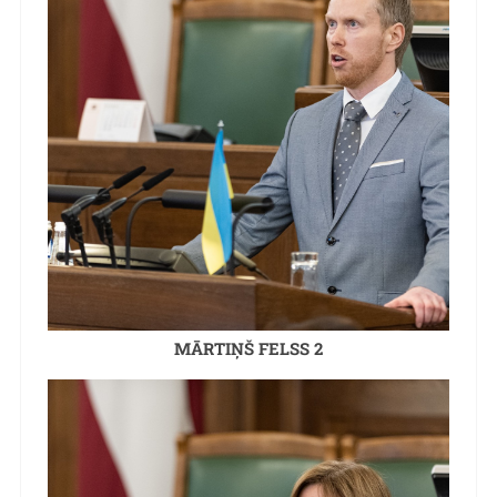
MĀRTIŅŠ FELSS 2