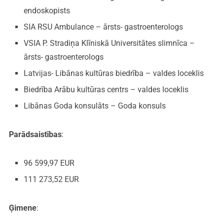
endoskopists
SIA RSU Ambulance – ārsts- gastroenterologs
VSIA P. Stradiņa Klīniskā Universitātes slimnīca –
ārsts- gastroenterologs
Latvijas- Libānas kultūras biedrība – valdes loceklis
Biedrība Arābu kultūras centrs – valdes loceklis
Libānas Goda konsulāts – Goda konsuls
Parādsaistības
:
96 599,97 EUR
111 273,52 EUR
Ģimene
: