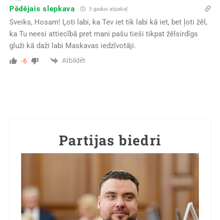
Pēdējais slepkava
3 gadus atpakaļ
Sveiks, Hosam! Ļoti labi, ka Tev iet tik labi kā iet, bet ļoti žēl,
ka Tu neesi attiecībā pret mani pašu tieši tikpat žēlsirdīgs
gluži kā daži labi Maskavas iedzīvotāji.
Atbildēt
-6
Partijas biedri