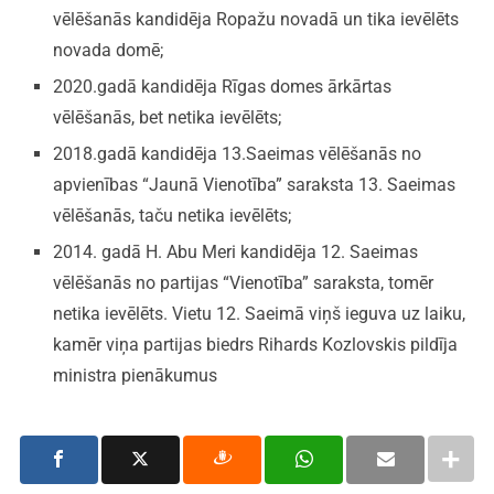
vēlēšanās kandidēja Ropažu novadā un tika ievēlēts
novada domē;
2020.gadā kandidēja Rīgas domes ārkārtas
vēlēšanās, bet netika ievēlēts;
2018.gadā kandidēja 13.Saeimas vēlēšanās no
apvienības “Jaunā Vienotība” saraksta 13. Saeimas
vēlēšanās, taču netika ievēlēts;
2014. gadā H. Abu Meri kandidēja 12. Saeimas
vēlēšanās no partijas “Vienotība” saraksta, tomēr
netika ievēlēts. Vietu 12. Saeimā viņš ieguva uz laiku,
kamēr viņa partijas biedrs Rihards Kozlovskis pildīja
ministra pienākumus