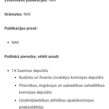
Zinātniskās publikācijas:
NAV
Grāmatas
: NAV
Publikācijas presē:
NAV
Politiskā pieredze, vēlēti amati:
14.Saeimas deputāts
Budžeta un finanšu (nodokļu) komisijas deputāts
Pilsonības, migrācijas un sabiedrības saliedētības
komisijas deputāts
Uzņēmējdarbības attīstības apakškomisijas
priekšsēdētājs