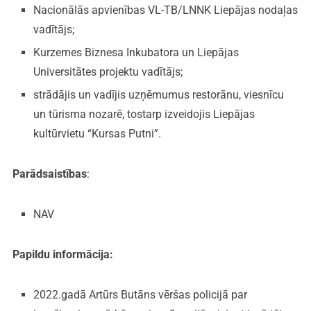
Nacionālās apvienības VL-TB/LNNK Liepājas nodaļas
vadītājs;
Kurzemes Biznesa Inkubatora un Liepājas
Universitātes projektu vadītājs;
strādājis un vadījis uzņēmumus restorānu, viesnīcu
un tūrisma nozarē, tostarp izveidojis Liepājas
kultūrvietu “Kursas Putni”.
Parādsaistības
:
NAV
Papildu informācija:
2022.gadā Artūrs Butāns vēršas policijā par