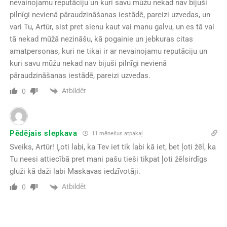
nevainojamu reputāciju un kuri savu mūžu nekad nav bijuši
pilnīgi nevienā pāraudzināšanas iestādē, pareizi uzvedas, un
vari Tu, Artūr, sist pret sienu kaut vai manu galvu, un es tā vai
tā nekad mūžā nezināšu, kā pogainie un jebkuras citas
amatpersonas, kuri ne tikai ir ar nevainojamu reputāciju un
kuri savu mūžu nekad nav bijuši pilnīgi nevienā
pāraudzināšanas iestādē, pareizi uzvedas.
Atbildēt
0
Pēdējais slepkava
11 mēnešus atpakaļ
Sveiks, Artūr! Ļoti labi, ka Tev iet tik labi kā iet, bet ļoti žēl, ka
Tu neesi attiecībā pret mani pašu tieši tikpat ļoti žēlsirdīgs
gluži kā daži labi Maskavas iedzīvotāji.
Atbildēt
0