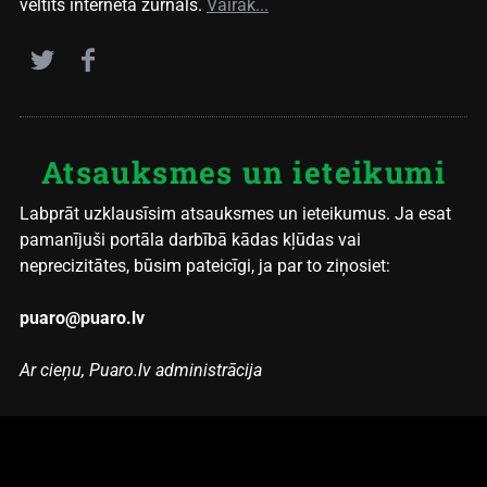
veltīts interneta žurnāls.
Vairāk...
Atsauksmes un ieteikumi
Labprāt uzklausīsim atsauksmes un ieteikumus. Ja esat
pamanījuši portāla darbībā kādas kļūdas vai
neprecizitātes, būsim pateicīgi, ja par to ziņosiet:
puaro@puaro.lv
Ar cieņu, Puaro.lv administrācija