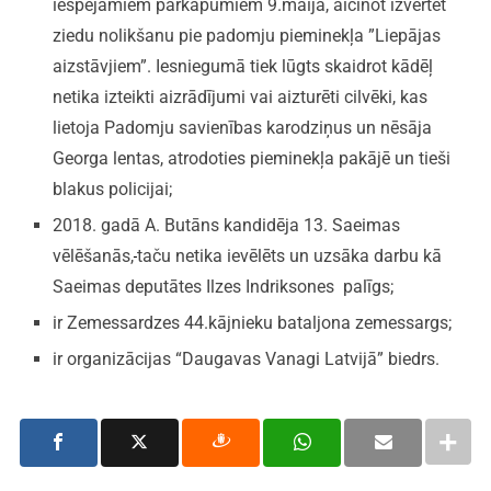
iespējamiem pārkāpumiem 9.maijā, aicinot izvērtēt
ziedu nolikšanu pie padomju pieminekļa ”Liepājas
aizstāvjiem”. Iesniegumā tiek lūgts skaidrot kādēļ
netika izteikti aizrādījumi vai aizturēti cilvēki, kas
lietoja Padomju savienības karodziņus un nēsāja
Georga lentas, atrodoties pieminekļa pakājē un tieši
blakus policijai;
2018. gadā A. Butāns kandidēja 13. Saeimas
vēlēšanās,
taču netika ievēlēts un uzsāka darbu kā
Saeimas deputātes Ilzes Indriksones palīgs;
ir Zemessardzes 44.kājnieku bataljona zemessargs;
ir organizācijas “Daugavas Vanagi Latvijā” biedrs.