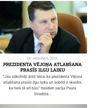
28. JANVĀRIS, 2016.
PREZIDENTA VĒJOŅA ATLABŠANA
PRASĪS ILGU LAIKU
“Jau sākotnēji ārsti teica, ka prezidenta Vējoņa
atlabšana prasīs ilgu laiku un šobrīd ir skaidrs,
ka tieši tā arī būs,” trešdien sacīja Paula
Stradiņa…