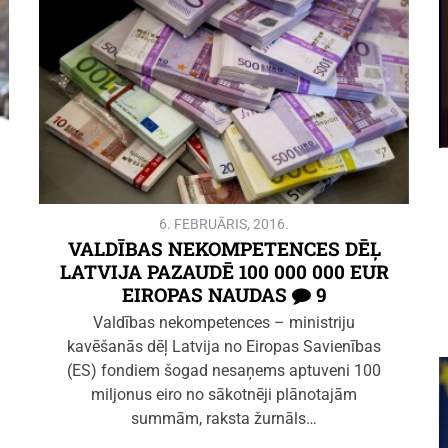
6. FEBRUĀRIS, 2016.
VALDĪBAS NEKOMPETENCES DĒĻ
LATVIJA PAZAUDĒ 100 000 000 EUR
EIROPAS NAUDAS
9
Valdības nekompetences – ministriju
kavēšanās dēļ Latvija no Eiropas Savienības
(ES) fondiem šogad nesaņems aptuveni 100
miljonus eiro no sākotnēji plānotajām
summām, raksta žurnāls…