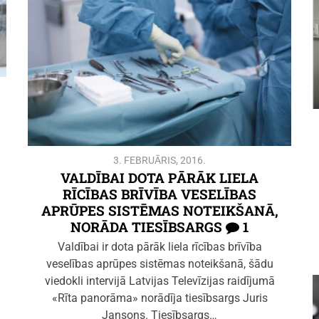
3. FEBRUĀRIS, 2016.
VALDĪBAI DOTA PĀRĀK LIELA
RĪCĪBAS BRĪVĪBA VESELĪBAS
APRŪPES SISTĒMAS NOTEIKŠANĀ,
NORĀDA TIESĪBSARGS
1
Valdībai ir dota pārāk liela rīcības brīvība
veselības aprūpes sistēmas noteikšanā, šādu
viedokli intervijā Latvijas Televīzijas raidījumā
«Rīta panorāma» norādīja tiesībsargs Juris
Jansons. Tiesībsargs…