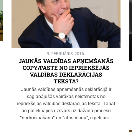
9. FEBRUĀRIS, 2016.
JAUNĀS VALDĪBAS APŅEMŠANĀS
COPY/PASTE NO IEPRIEKŠĒJĀS
VALDĪBAS DEKLARĀCIJAS
TEKSTA?
Jaunās valdības apņemšanās deklarācijā ir
saglabājušās vairākas neīstenotas no
iepriekšējās valdības deklarācijas teksta. Tāpat
arī palielinājies uzsvars uz dažādu procesu
“nodrošināšanu” un “attīstīšanu”, izpētījusi…