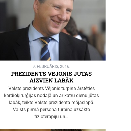
9. FEBRUĀRIS, 2016.
PREZIDENTS VĒJONIS JŪTAS
AIZVIEN LABĀK
Valsts prezidents Vējonis turpina ārstēties
kardioķirurģijas nodaļā un ar katru dienu jūtas
labāk, teikts Valsts prezidenta mājaslapā.
Valsts pirmā persona turpina uzsākto
fizioterapiju un…