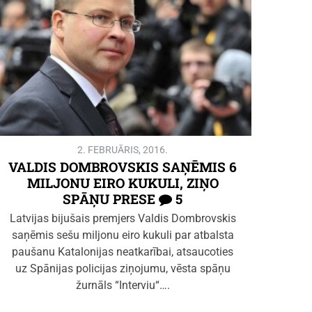
2. FEBRUĀRIS, 2016.
VALDIS DOMBROVSKIS SAŅĒMIS 6
MILJONU EIRO KUKULI, ZIŅO
SPĀŅU PRESE
5
Latvijas bijušais premjers Valdis Dombrovskis
saņēmis sešu miljonu eiro kukuli par atbalsta
paušanu Katalonijas neatkarībai, atsaucoties
uz Spānijas policijas ziņojumu, vēsta spāņu
žurnāls “Interviu“….