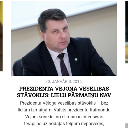
30. JANVĀRIS, 2016.
PREZIDENTA VĒJOŅA VESELĪBAS
STĀVOKLIS: LIELU PĀRMAIŅU NAV
Prezidenta Vējoņa veselības stāvoklis – bez
lielām izmaiņām. Valsts prezidentu Raimondu
Vējoni šonedēļ no slimnīcas intensīvās
terapijas uz nodaļas telpām nepārvedīs,