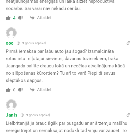
neatjaunojamās enerģijas un laika aiziet neproduktīvā
nodarbē. Šai varai nav nekādu cerību.
Atbildēt
4
ooo
9 gadus atpakaļ
Pirmā iemaksa par labu auto jau šogad? Izsmalcināta
rotaslieta mīļotajai sievietei, dāvanas tuviniekiem, traka
Jaungada ballīte draugu lokā un nedēļas atvaļinājums kādā
no slēpošanas kūrortiem? Tu arī to vari! Piepildi savus
slēptākos sapņus.
Atbildēt
0
Janis
9 gadus atpakaļ
Lielbritanijā ja brauc ilgāk par pusgadu ar ar ārzemju mašīnu
nereģistrējot un nemaksājot nodokli tad vinju var zaudet. To