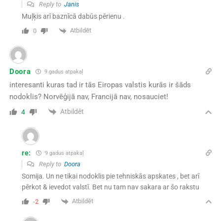
Reply to
Janis
Muļķis arī baznīcā dabūs pērienu .
Atbildēt
0
Doora
9 gadus atpakaļ
interesanti kuras tad ir tās Eiropas valstis kurās ir šāds
nodoklis? Norvēģijā nav, Francijā nav, nosauciet!
Atbildēt
4
re:
9 gadus atpakaļ
Reply to
Doora
Somija. Un ne tikai nodoklis pie tehniskās apskates , bet arī
pērkot & ievedot valstī. Bet nu tam nav sakara ar šo rakstu
Atbildēt
-2