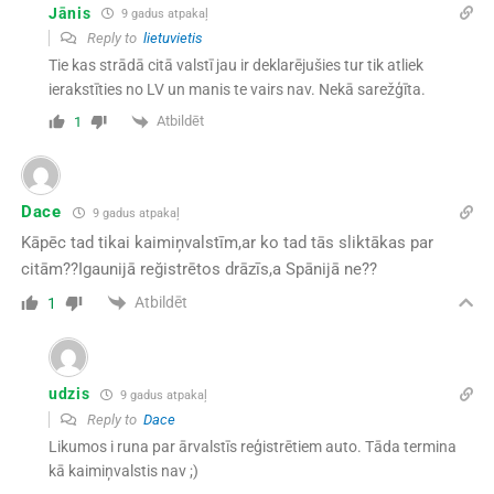
Jānis
9 gadus atpakaļ
Reply to
lietuvietis
Tie kas strādā citā valstī jau ir deklarējušies tur tik atliek
ierakstīties no LV un manis te vairs nav. Nekā sarežģīta.
Atbildēt
1
Dace
9 gadus atpakaļ
Kāpēc tad tikai kaimiņvalstīm,ar ko tad tās sliktākas par
citām??Igaunijā reğistrētos drāzīs,a Spānijā ne??
Atbildēt
1
udzis
9 gadus atpakaļ
Reply to
Dace
Likumos i runa par ārvalstīs reģistrētiem auto. Tāda termina
kā kaimiņvalstis nav ;)