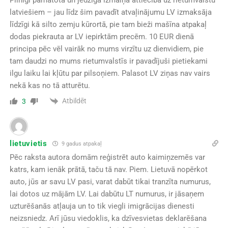
latviešiem – jau līdz šim pavadīt atvaļinājumu LV izmaksāja
līdzīgi kā silto zemju kūrortā, pie tam bieži mašīna atpakaļ
dodas piekrauta ar LV iepirktām precēm. 10 EUR dienā
principa pēc vēl vairāk no mums virzītu uz dienvidiem, pie
tam daudzi no mums rietumvalstīs ir pavadījuši pietiekami
ilgu laiku lai kļūtu par pilsoņiem. Palasot LV ziņas nav vairs
nekā kas no tā atturētu.
Atbildēt
3
lietuvietis
9 gadus atpakaļ
Pēc raksta autora domām reģistrēt auto kaimiņzemēs var
katrs, kam ienāk prātā, taču tā nav. Piem. Lietuvā nopērkot
auto, jūs ar savu LV pasi, varat dabūt tikai tranzīta numurus,
lai dotos uz mājām LV. Lai dabūtu LT numurus, ir jāsaņem
uzturēšanās atļauja un to tik viegli imigrācijas dienesti
neizsniedz. Arī jūsu viedoklis, ka dzīvesvietas deklarēšana