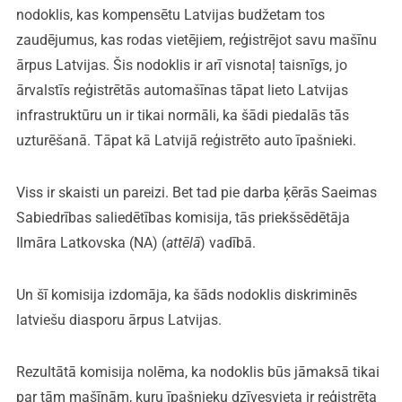
nodoklis, kas kompensētu Latvijas budžetam tos
zaudējumus, kas rodas vietējiem, reģistrējot savu mašīnu
ārpus Latvijas. Šis nodoklis ir arī visnotaļ taisnīgs, jo
ārvalstīs reģistrētās automašīnas tāpat lieto Latvijas
infrastruktūru un ir tikai normāli, ka šādi piedalās tās
uzturēšanā. Tāpat kā Latvijā reģistrēto auto īpašnieki.
Viss ir skaisti un pareizi. Bet tad pie darba ķērās Saeimas
Sabiedrības saliedētības komisija, tās priekšsēdētāja
Ilmāra Latkovska (NA) (
attēlā
) vadībā.
Un šī komisija izdomāja, ka šāds nodoklis diskriminēs
latviešu diasporu ārpus Latvijas.
Rezultātā komisija nolēma, ka nodoklis būs jāmaksā tikai
par tām mašīnām, kuru īpašnieku dzīvesvieta ir reģistrēta