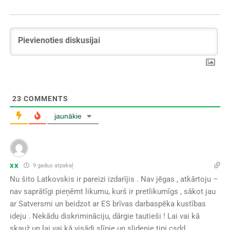
23
COMMENTS
jaunākie
xx
9 gadus atpakaļ
Nu šito Latkovskis ir pareizi izdarījis . Nav jēgas , atkārtoju –
nav saprātīgi pieņēmt likumu, kurš ir pretlikumīgs , sākot jau
ar Satversmi un beidzot ar ES brīvas darbaspēka kustības
ideju . Nekādu diskrimināciju, dārgie tautieši ! Lai vai kā
skauž un lai vai kā visādi slīpie un slidenie tipi csdd