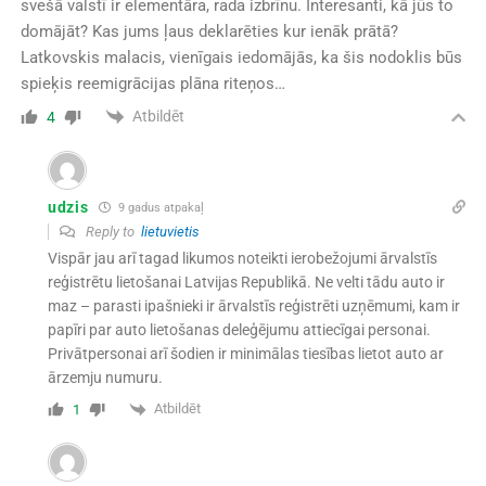
svešā valstī ir elementāra, rada izbrīnu. Interesanti, kā jūs to
domājāt? Kas jums ļaus deklarēties kur ienāk prātā?
Latkovskis malacis, vienīgais iedomājās, ka šis nodoklis būs
spieķis reemigrācijas plāna riteņos…
Atbildēt
4
udzis
9 gadus atpakaļ
Reply to
lietuvietis
Vispār jau arī tagad likumos noteikti ierobežojumi ārvalstīs
reģistrētu lietošanai Latvijas Republikā. Ne velti tādu auto ir
maz – parasti ipašnieki ir ārvalstīs reģistrēti uzņēmumi, kam ir
papīri par auto lietošanas deleģējumu attiecīgai personai.
Privātpersonai arī šodien ir minimālas tiesības lietot auto ar
ārzemju numuru.
Atbildēt
1