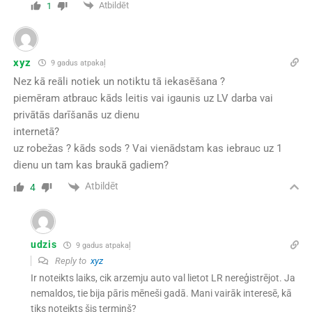
Atbildēt
1
xyz
9 gadus atpakaļ
Nez kā reāli notiek un notiktu tā iekasēšana ?
piemēram atbrauc kāds leitis vai igaunis uz LV darba vai
privātās darīšanās uz dienu
internetā?
uz robežas ? kāds sods ? Vai vienādstam kas iebrauc uz 1
dienu un tam kas braukā gadiem?
Atbildēt
4
udzis
9 gadus atpakaļ
Reply to
xyz
Ir noteikts laiks, cik arzemju auto val lietot LR nereģistrējot. Ja
nemaldos, tie bija pāris mēneši gadā. Mani vairāk interesē, kā
tiks noteikts šis termiņš?