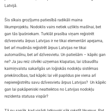
Latvijā.
Šis sīkais grozījums patiesībā radikāli maina
likumprojektu. Nodoklis vairs netiek uzlikts mašīnai, bet
gan tās īpašniekam. Turklāt prasība viņam reģistrēt
dzīvesvietu ārpus Latvijas ir ne tikai elementāri apejama,
bet arī mudinās reģistrēt ārpus Latvijas ne tikai
automašīnu, bet arī dzīvesvietu. Un patiešām – kāpēc gan
ne? Ja jau reiz cilvēki uzņemas klapatas, lai izbaudītu
kaimiņvalstu sakarīgās un loģiskās nodokļu sistēmas
priekšrocības, tad kāpēc lai vēl papildus pie viena arī
nepiereģistrētu savu dzīvesvietu ārpus Latvijas? Un kāpēc
gan lai pakāpeniski neatteiktos no Latvijas nodokļu
rezidenta statusa vispār?
Tā nu sanāk, kad visādi
latkovski
sāk rakstīt likumus. Pat