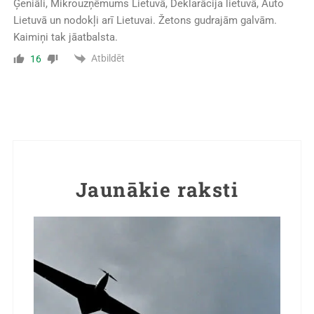
Ģeniāli, Mikrouzņēmums Lietuvā, Deklarācija lietuvā, Auto
Lietuvā un nodokļi arī Lietuvai. Žetons gudrajām galvām.
Kaimiņi tak jāatbalsta.
Atbildēt
16
Jaunākie raksti