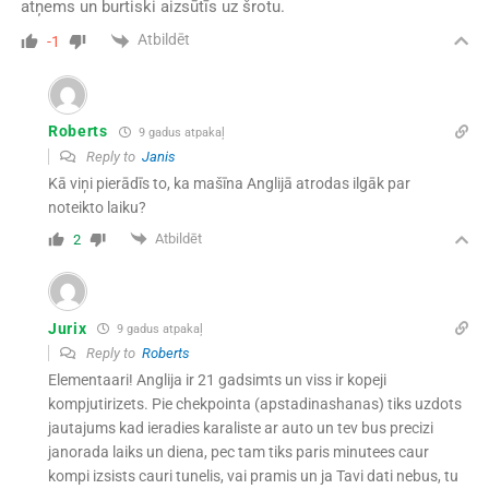
atņems un burtiski aizsūtīs uz šrotu.
Atbildēt
-1
Roberts
9 gadus atpakaļ
Reply to
Janis
Kā viņi pierādīs to, ka mašīna Anglijā atrodas ilgāk par
noteikto laiku?
Atbildēt
2
Jurix
9 gadus atpakaļ
Reply to
Roberts
Elementaari! Anglija ir 21 gadsimts un viss ir kopeji
kompjutirizets. Pie chekpointa (apstadinashanas) tiks uzdots
jautajums kad ieradies karaliste ar auto un tev bus precizi
janorada laiks un diena, pec tam tiks paris minutees caur
kompi izsists cauri tunelis, vai pramis un ja Tavi dati nebus, tu