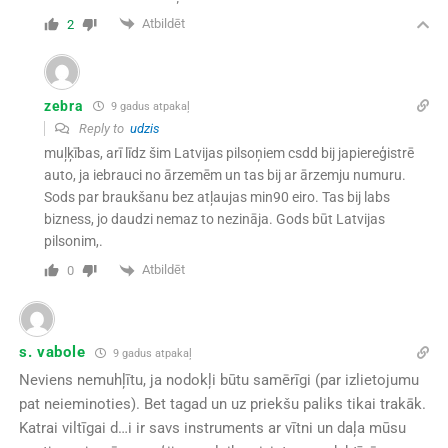
Atbildēt
2
zebra
9 gadus atpakaļ
Reply to
udzis
muļķības, arī līdz šim Latvijas pilsoņiem csdd bij japiereģistrē
auto, ja iebrauci no ārzemēm un tas bij ar ārzemju numuru.
Sods par braukšanu bez atļaujas min90 eiro. Tas bij labs
bizness, jo daudzi nemaz to nezināja. Gods būt Latvijas
pilsonim,.
Atbildēt
0
s. vabole
9 gadus atpakaļ
Neviens nemuhļītu, ja nodokļi būtu samērīgi (par izlietojumu
pat neieminoties). Bet tagad un uz priekšu paliks tikai trakāk.
Katrai viltīgai d…i ir savs instruments ar vītni un daļa mūsu