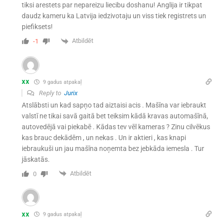
tiksi arestets par nepareizu liecibu doshanu! Anglija ir tikpat
daudz kameru ka Latvija iedzivotaju un viss tiek registrets un
piefiksets!
Atbildēt
-1
xx
9 gadus atpakaļ
Reply to
Jurix
Atslābsti un kad sapņo tad aiztaisi acis . Mašīna var iebraukt
valstī ne tikai savā gaitā bet teiksim kādā kravas automašīnā,
autovedējā vai piekabē . Kādas tev vēl kameras ? Zinu cilvēkus
kas brauc dekādēm , un nekas . Un ir aktieri , kas knapi
iebraukuši un jau mašīna noņemta bez jebkāda iemesla . Tur
jāskatās.
Atbildēt
0
xx
9 gadus atpakaļ