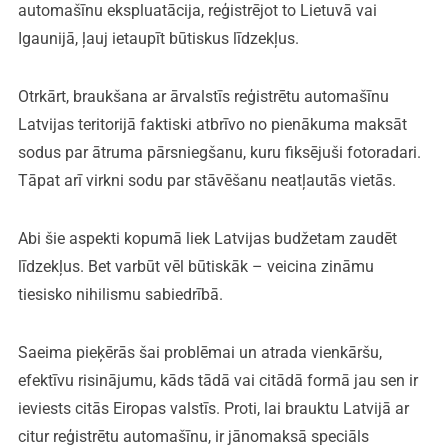
automašīnu ekspluatācija, reģistrējot to Lietuvā vai
Igaunijā, ļauj ietaupīt būtiskus līdzekļus.
Otrkārt, braukšana ar ārvalstīs reģistrētu automašīnu
Latvijas teritorijā faktiski atbrīvo no pienākuma maksāt
sodus par ātruma pārsniegšanu, kuru fiksējuši fotoradari.
Tāpat arī virkni sodu par stāvēšanu neatļautās vietās.
Abi šie aspekti kopumā liek Latvijas budžetam zaudēt
līdzekļus. Bet varbūt vēl būtiskāk – veicina zināmu
tiesisko nihilismu sabiedrībā.
Saeima pieķērās šai problēmai un atrada vienkāršu,
efektīvu risinājumu, kāds tādā vai citādā formā jau sen ir
ieviests citās Eiropas valstīs. Proti, lai brauktu Latvijā ar
citur reģistrētu automašīnu, ir jānomaksā speciāls