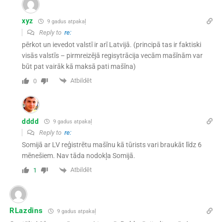
xyz
9 gadus atpakaļ
Reply to
re:
pērkot un ievedot valstī ir arī Latvijā. (principā tas ir faktiski
visās valstīs – pirmreizējā regisytrācija vecām mašīnām var
būt pat vairāk kā maksā pati mašīna)
Atbildēt
0
dddd
9 gadus atpakaļ
Reply to
re:
Somijā ar LV reģistrētu mašīnu kā tūrists vari braukāt līdz 6
mēnešiem. Nav tāda nodokļa Somijā.
Atbildēt
1
RLazdins
9 gadus atpakaļ