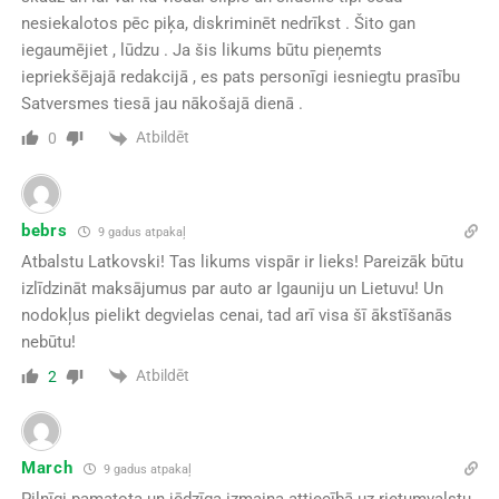
nesiekalotos pēc piķa, diskriminēt nedrīkst . Šito gan
iegaumējiet , lūdzu . Ja šis likums būtu pieņemts
iepriekšējajā redakcijā , es pats personīgi iesniegtu prasību
Satversmes tiesā jau nākošajā dienā .
Atbildēt
0
bebrs
9 gadus atpakaļ
Atbalstu Latkovski! Tas likums vispār ir lieks! Pareizāk būtu
izlīdzināt maksājumus par auto ar Igauniju un Lietuvu! Un
nodokļus pielikt degvielas cenai, tad arī visa šī ākstīšanās
nebūtu!
Atbildēt
2
March
9 gadus atpakaļ
Pilnīgi pamatota un jēdzīga izmaiņa attiecībā uz rietumvalstu