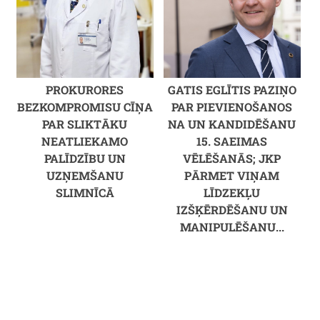
PROKURORES
GATIS EGLĪTIS PAZIŅO
BEZKOMPROMISU CĪŅA
PAR PIEVIENOŠANOS
PAR SLIKTĀKU
NA UN KANDIDĒŠANU
NEATLIEKAMO
15. SAEIMAS
PALĪDZĪBU UN
VĒLĒŠANĀS; JKP
UZŅEMŠANU
PĀRMET VIŅAM
SLIMNĪCĀ
LĪDZEKĻU
IZŠĶĒRDĒŠANU UN
MANIPULĒŠANU...