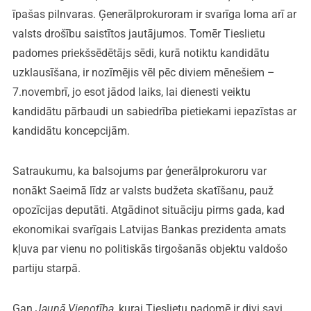
īpašas pilnvaras. Ģenerālprokuroram ir svarīga loma arī ar
valsts drošību saistītos jautājumos. Tomēr Tieslietu
padomes priekšsēdētājs sēdi, kurā notiktu kandidātu
uzklausīšana, ir nozīmējis vēl pēc diviem mēnešiem –
7.novembrī, jo esot jādod laiks, lai dienesti veiktu
kandidātu pārbaudi un sabiedrība pietiekami iepazīstas ar
kandidātu koncepcijām.
Satraukumu, ka balsojums par ģenerālprokuroru var
nonākt Saeimā līdz ar valsts budžeta skatīšanu, pauž
opozīcijas deputāti. Atgādinot situāciju pirms gada, kad
ekonomikai svarīgais Latvijas Bankas prezidenta amats
kļuva par vienu no politiskās tirgošanās objektu valdošo
partiju starpā.
Gan
Jaunā Vienotība
, kurai Tieslietu padomē ir divi savi