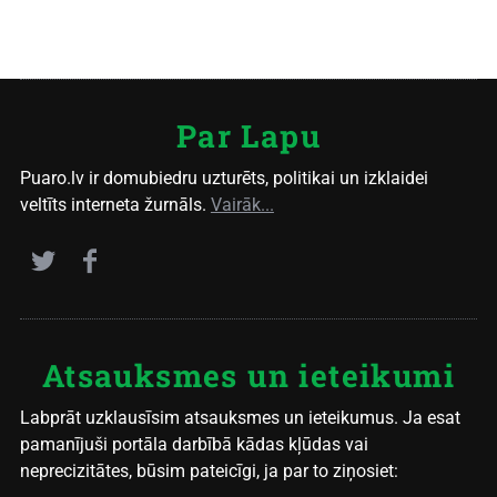
Par Lapu
Puaro.lv ir domubiedru uzturēts, politikai un izklaidei
veltīts interneta žurnāls.
Vairāk...
Atsauksmes un ieteikumi
Labprāt uzklausīsim atsauksmes un ieteikumus. Ja esat
pamanījuši portāla darbībā kādas kļūdas vai
neprecizitātes, būsim pateicīgi, ja par to ziņosiet: