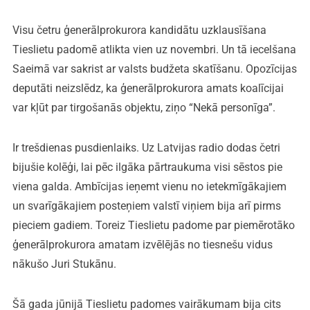
Visu četru ģenerālprokurora kandidātu uzklausīšana
Tieslietu padomē atlikta vien uz novembri. Un tā iecelšana
Saeimā var sakrist ar valsts budžeta skatīšanu. Opozīcijas
deputāti neizslēdz, ka ģenerālprokurora amats koalīcijai
var kļūt par tirgošanās objektu, ziņo “Nekā personīga”.
Ir trešdienas pusdienlaiks. Uz Latvijas radio dodas četri
bijušie kolēģi, lai pēc ilgāka pārtraukuma visi sēstos pie
viena galda. Ambīcijas ieņemt vienu no ietekmīgākajiem
un svarīgākajiem posteņiem valstī viņiem bija arī pirms
pieciem gadiem. Toreiz Tieslietu padome par piemērotāko
ģenerālprokurora amatam izvēlējās no tiesnešu vidus
nākušo Juri Stukānu.
Šā gada jūnijā Tieslietu padomes vairākumam bija cits