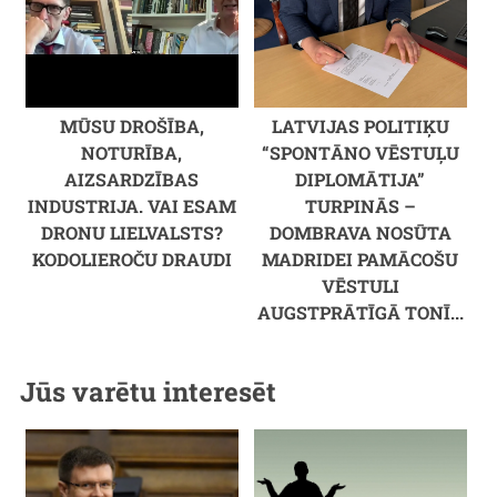
MŪSU DROŠĪBA,
LATVIJAS POLITIĶU
NOTURĪBA,
“SPONTĀNO VĒSTUĻU
AIZSARDZĪBAS
DIPLOMĀTIJA”
INDUSTRIJA. VAI ESAM
TURPINĀS –
DRONU LIELVALSTS?
DOMBRAVA NOSŪTA
KODOLIEROČU DRAUDI
MADRIDEI PAMĀCOŠU
VĒSTULI
AUGSTPRĀTĪGĀ TONĪ...
Jūs varētu interesēt