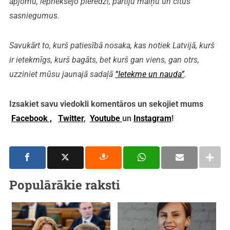
apjomu, iepriekšējo pieredzi, partiju maiņu un citus
sasniegumus.
Savukārt to, kurš patiesībā nosaka, kas notiek Latvijā, kurš
ir ietekmīgs, kurš bagāts, bet kurš gan viens, gan otrs,
uzziniet mūsu jaunajā sadaļā
“Ietekme un nauda”
.
Izsakiet savu viedokli komentāros un sekojiet mums
Facebook ,
Twitter
,
Youtube
un
Instagram
!
Populārākie raksti