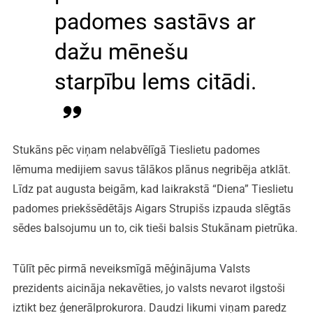
padomes sastāvs ar
dažu mēnešu
starpību lems citādi.
Stukāns pēc viņam nelabvēlīgā Tieslietu padomes
lēmuma medijiem savus tālākos plānus negribēja atklāt.
Līdz pat augusta beigām, kad laikrakstā “Diena” Tieslietu
padomes priekšsēdētājs Aigars Strupišs izpauda slēgtās
sēdes balsojumu un to, cik tieši balsis Stukānam pietrūka.
Tūlīt pēc pirmā neveiksmīgā mēģinājuma Valsts
prezidents aicināja nekavēties, jo valsts nevarot ilgstoši
iztikt bez ģenerālprokurora. Daudzi likumi viņam paredz