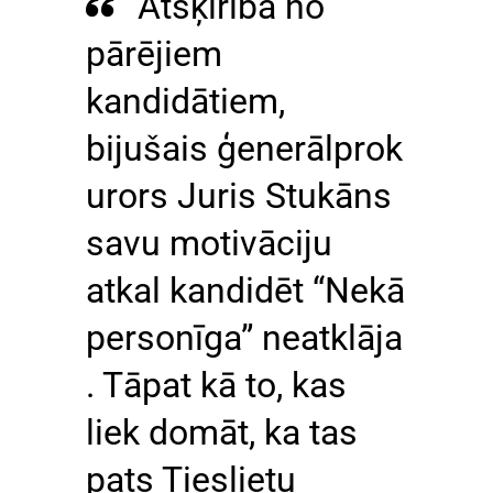
Atšķirībā no
pārējiem
kandidātiem,
bijušais ģenerālprok
urors Juris Stukāns
savu motivāciju
atkal kandidēt “Nekā
personīga” neatklāja
. Tāpat kā to, kas
liek domāt, ka tas
pats Tieslietu