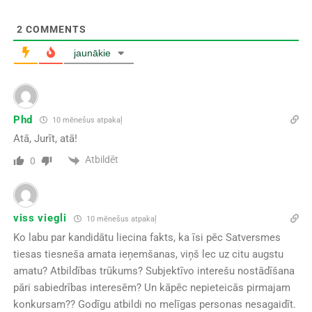
2
COMMENTS
jaunākie
Phd
10 mēnešus atpakaļ
Atā, Jurīt, atā!
Atbildēt
0
viss viegli
10 mēnešus atpakaļ
Ko labu par kandidātu liecina fakts, ka īsi pēc Satversmes
tiesas tiesneša amata ieņemšanas, viņš lec uz citu augstu
amatu? Atbildības trūkums? Subjektīvo interešu nostādīšana
pāri sabiedrības interesēm? Un kāpēc nepieteicās pirmajam
konkursam?? Godīgu atbildi no melīgas personas nesagaidīt.