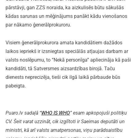
pārstāvji, gan ZZS noraida, ka aizkulisēs būtu sākušās
kādas sarunas un mēģinājums panākt kādu vienošanos
par nākamo ģenerālprokuroru.
Visiem ģenerālprokurora amata kandidātiem dažādos
laikos iepriekš ir izsniegtas speciālās atļaujas darbam ar
valsts noslēpumu, to “Nekā personīga” apliecināja kā paši
kandidāti, tā Satversmes aizsardzības birojā. Taču
dienests neprecizēja, tieši cik ilgā laikā pārbaude būs
pabeigta.
Puaro.lv sadaļā “
WHO IS WHO
” esam apkopojuši politiķu
CV. Šeit varat uzzināt, cik izglītoti ir Saeimas deputāti un
ministri, kā arī valsts amatpersonas, viņu parādsaistību