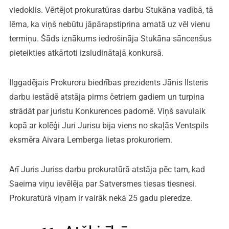
viedoklis. Vērtējot prokuratūras darbu Stukāna vadībā, tā
lēma, ka viņš nebūtu jāpārapstiprina amatā uz vēl vienu
termiņu. Šāds iznākums iedrošināja Stukāna sāncenšus
pieteikties atkārtoti izsludinātajā konkursā.
Ilggadējais Prokuroru biedrības prezidents Jānis Ilsteris
darbu iestādē atstāja pirms četriem gadiem un turpina
strādāt par juristu Konkurences padomē. Viņš savulaik
kopā ar kolēģi Juri Jurisu bija viens no skaļās Ventspils
eksmēra Aivara Lemberga lietas prokuroriem.
Arī Juris Juriss darbu prokuratūrā atstāja pēc tam, kad
Saeima viņu ievēlēja par Satversmes tiesas tiesnesi.
Prokuratūrā viņam ir vairāk nekā 25 gadu pieredze.