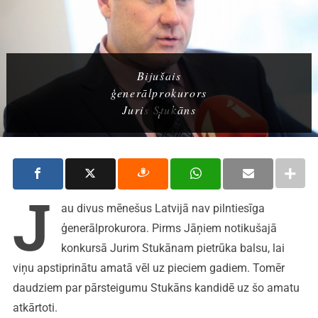
Bijušais
ģenerālprokurors
Juris Stukāns
J
au divus mēnešus Latvijā nav pilntiesīga
ģenerālprokurora. Pirms Jāņiem notikušajā
konkursā Jurim Stukānam pietrūka balsu, lai
viņu apstiprinātu amatā vēl uz pieciem gadiem. Tomēr
daudziem par pārsteigumu Stukāns kandidē uz šo amatu
atkārtoti.