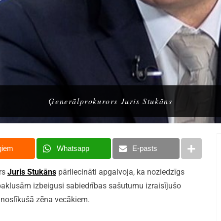
Ģenerālprokurors Juris Stukāns
giem
Whatsapp
E-pasts
ors
Juris Stukāns
pārliecināti apgalvoja, ka noziedzīgs
paklusām izbeigusi sabiedrības sašutumu izraisījušo
ā noslīkušā zēna vecākiem.