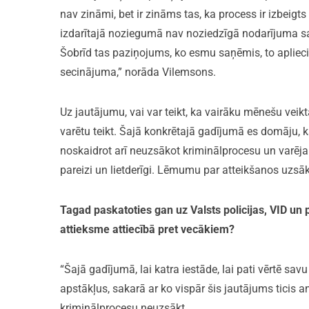
nav zināmi, bet ir zināms tas, ka process ir izbeig
izdarītajā noziegumā nav noziedzīgā nodarījuma sas
Šobrīd tas paziņojums, ko esmu saņēmis, to apliecin
secinājuma,” norāda Vilemsons.
Uz jautājumu, vai var teikt, ka vairāku mēnešu veikt
varētu teikt. Šajā konkrētajā gadījumā es domāju, ka
noskaidrot arī neuzsākot kriminālprocesu un varēja
pareizi un lietderīgi. Lēmumu par atteikšanos uzsāk
Tagad paskatoties gan uz Valsts policijas, VID un 
attieksme attiecībā pret vecākiem?
“Šajā gadījumā, lai katra iestāde, lai pati vērtē savu
apstākļus, sakarā ar ko vispār šis jautājums ticis ana
kriminālprocesu neuzsākt.