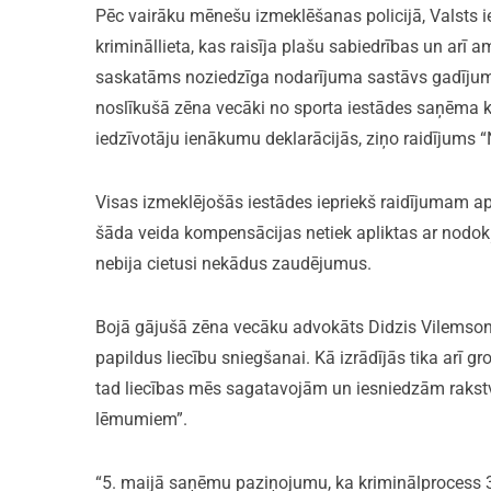
Pēc vairāku mēnešu izmeklēšanas policijā, Valsts i
krimināllieta, kas raisīja plašu sabiedrības un arī
saskatāms noziedzīga nodarījuma sastāvs gadījumā
noslīkušā zēna vecāki no sporta iestādes saņēma k
iedzīvotāju ienākumu deklarācijās, ziņo raidījums 
Visas izmeklējošās iestādes iepriekš raidījumam apga
šāda veida kompensācijas netiek apliktas ar nodok
nebija cietusi nekādus zaudējumus.
Bojā gājušā zēna vecāku advokāts Didzis Vilemsons 
papildus liecību sniegšanai. Kā izrādījās tika arī g
tad liecības mēs sagatavojām un iesniedzām rakstv
lēmumiem”.
“5. maijā saņēmu paziņojumu, ka kriminālprocess 30. a