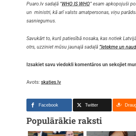
Puaro.lv sadaļā “
WHO IS WHO
” esam apkopojuši polit
un ministri, kā arī valsts amatpersonas, viņu parāds
sasniegumus.
Savukārt to, kurš patiesībā nosaka, kas notiek Latvijā
otrs, uzziniet mūsu jaunajā sadaļā
“Ietekme un naud
Izsakiet savu viedokli komentāros un sekojiet 
Avots:
skaties.lv
Facebook
Twitter
Drau
Populārākie raksti