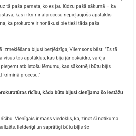
ts uz tā paša pamata, ko es jau lūdzu pašā sākumā – ka
tāva, kas ir kriminālprocesu nepieļaujošs apstāklis.
a, ka prokurore ir nonākusi pie tieši tāda paša
ā izmeklēšana bijusi bezjēdzīga, Vilemsons bilst: “Es tā
 visus tos apstākļus, kas bija jānoskaidro, varēja
 pieņemt atbilstošu lēmumu, kas sākotnēji būtu bijis
t kriminālprocesu.”
prokuratūras rīcību, kāda būtu bijusi cienījama šo iestāžu
 rīcību. Vienīgais ir mans viedoklis, ka, zinot šī notikuma
lizēts, lietderīgi un saprātīgi būtu bijis šo