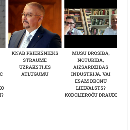
KNAB PRIEKŠNIEKS
MŪSU DROŠĪBA,
STRAUME
NOTURĪBA,
UZRAKSTĪJIS
AIZSARDZĪBAS
C
ATLŪGUMU
INDUSTRIJA. VAI
M
ESAM DRONU
KO
LIELVALSTS?
I?
KODOLIEROČU DRAUDI