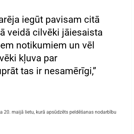
arēja iegūt pavisam citā
ā veidā cilvēki jāiesaista
skiem notikumiem un vēl
lvēki kļuva par
rāt tas ir nesamērīgi,”
da 20. maijā lietu, kurā apsūdzēts peldēšanas nodarbību