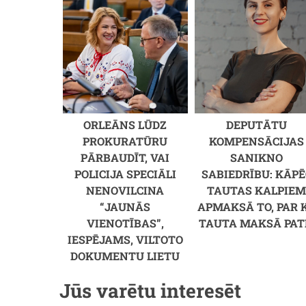
ORLEĀNS LŪDZ
DEPUTĀTU
PROKURATŪRU
KOMPENSĀCIJAS
PĀRBAUDĪT, VAI
SANIKNO
POLICIJA SPECIĀLI
SABIEDRĪBU: KĀPĒ
NENOVILCINA
TAUTAS KALPIE
“JAUNĀS
APMAKSĀ TO, PAR 
VIENOTĪBAS”,
TAUTA MAKSĀ PAT
IESPĒJAMS, VILTOTO
DOKUMENTU LIETU
Jūs varētu interesēt