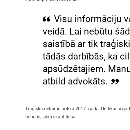
Visu informāciju v
veidā. Lai nebūtu šād
saistībā ar tik traģi
tādās darbībās, ka ci
apsūdzētajiem. Manup
atbild advokāts.
Traģiskā nelaime notika 2017. gadā. Un tikai šī ga
treneris, sāks skatīt tiesa.