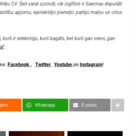
iķu CV. Šeit varat uzzināt, cik izglītoti ir Saeimas deputāti
aistību apjomu, iepriekšējo pieredzi, partiju maiņu un citus
, kurš ir ietekmīgs, kurš bagāts, bet kurš gan viens, gan
a”
.
mums
Facebook ,
Twitter
,
Youtube
un
Instagram
!
giem
Whatsapp
E-pasts