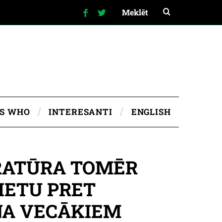
IS WHO
INTERESANTI
ENGLISH
RATŪRA TOMĒR
IETU PRET
NA VECĀKIEM