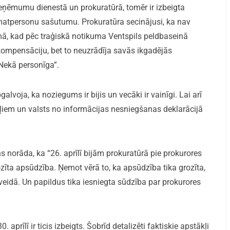
eņēmumu dienestā un prokuratūrā, tomēr ir izbeigta
 amatpersonu sašutumu. Prokuratūra secinājusi, ka nav
, kad pēc traģiskā notikuma Ventspils peldbaseinā
ompensāciju, bet to neuzrādīja savās ikgadējās
“Nekā personīga”.
lvoja, ka noziegums ir bijis un vecāki ir vainīgi. Lai arī
ļiem un valsts no informācijas nesniegšanas deklarācijā
norāda, ka “26. aprīlī bijām prokuratūrā pie prokurores
rozīta apsūdzība. Ņemot vērā to, ka apsūdzība tika grozīta,
eidā. Un papildus tika iesniegta sūdzība par prokurores
prīlī ir ticis izbeigts. Šobrīd detalizēti faktiskie apstākļi