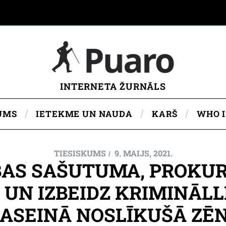
INTERNETA ŽURNĀLS
UMS
IETEKME UN NAUDA
KARŠ
WHO 
TIESISKUMS
9. MAIJS, 2021.
ĪBAS SAŠUTUMA, PROKU
UN IZBEIDZ KRIMINĀLL
BASEINĀ NOSLĪKUŠĀ ZĒ