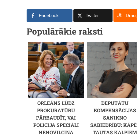
Facebook
Twitter
Drau
Populārākie raksti
ORLEĀNS LŪDZ
DEPUTĀTU
PROKURATŪRU
KOMPENSĀCIJAS
PĀRBAUDĪT, VAI
SANIKNO
POLICIJA SPECIĀLI
SABIEDRĪBU: KĀPĒ
NENOVILCINA
TAUTAS KALPIE