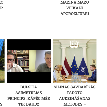
KO
MAZINA MAZO
I?
VEIKALU
APGROZĪJUMU
BULŠITA
SILIŅAS SAVDABĪGĀS
ASIMETRIJAS
PADOTO
PRINCIPS. KĀPĒC MĒS
AUDZINĀŠANAS
S
TIK DAUDZ
METODES –