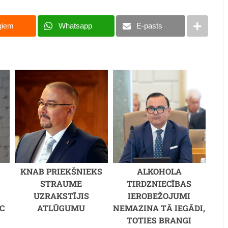
giem
Whatsapp
E-pasts
KNAB PRIEKŠNIEKS
ALKOHOLA
STRAUME
TIRDZNIECĪBAS
UZRAKSTĪJIS
IEROBEŽOJUMI
C
ATLŪGUMU
NEMAZINA TĀ IEGĀDI,
M
TOTIES BRANGI