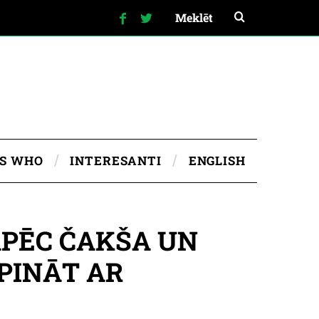
IS WHO
INTERESANTI
ENGLISH
KĀPĒC ČAKŠA UN
RPINĀT AR