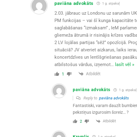
paviāna advokāts
1 g. atpakaļ
2.03. jābrauc uz Londonu uz sarunām UK p
PM funkcijas – vai šī kunga kapacitāte t
saglabāšanas “izmaksam” , IeM parlamentā
gliemeža ātrumā ir risinājis krīzes vadība
2 LV lojālas partijas “sēž” opozīcijā. Pr
situāciā? JV atveriet aizkarus, laiks ierau
koncertdzīves un lentīšgriešanas pasākum
atbilstošus vārdus, izņemot
…
lasīt vēl »
Atbildēt
1
paviāna advokāts
1 g. atpakaļ
Reply to
paviāna advokāts
Fantastiski, varam dauzīt bumbieru
pekstiņus izgurosim šoreiz… ?
Atbildēt
2
Kremlis
1 g. atpakaļ