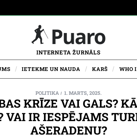
INTERNETA ŽURNĀLS
UMS
IETEKME UN NAUDA
KARŠ
WHO 
POLITIKA
1. MARTS, 2025.
BAS KRĪZE VAI GALS? 
 VAI IR IESPĒJAMS TU
AŠERADENU?