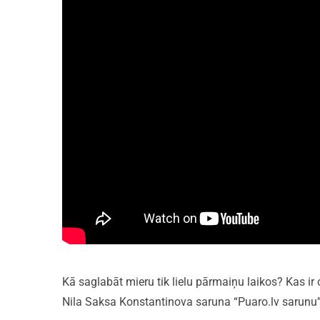
Kā saglabāt mieru tik lielu pārmaiņu laikos? Kas ir
Nila Saksa Konstantinova saruna “Puaro.lv sarunu” 