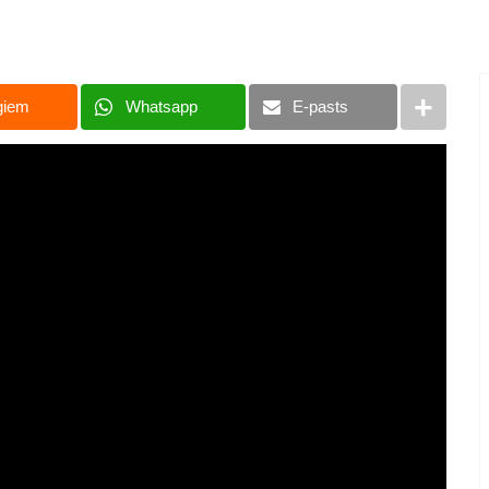
giem
Whatsapp
E-pasts