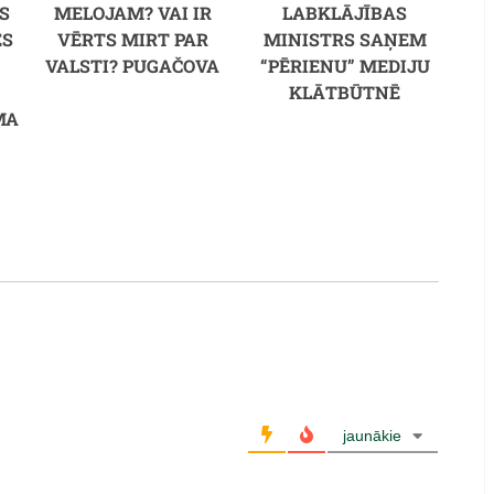
S
MELOJAM? VAI IR
LABKLĀJĪBAS
ES
VĒRTS MIRT PAR
MINISTRS SAŅEM
VALSTI? PUGAČOVA
“PĒRIENU” MEDIJU
KLĀTBŪTNĒ
MA
jaunākie