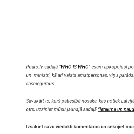
Puaro.lv sadaļā “
WHO IS WHO
” esam apkopojuši polit
un ministri, kā arī valsts amatpersonas, viņu parāds
sasniegumus.
Savukārt to, kurš patiesībā nosaka, kas notiek Latvijā
otrs, uzziniet mūsu jaunajā sadaļā
“Ietekme un naud
Izsakiet savu viedokli komentāros un sekojiet 