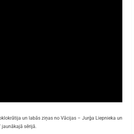
 oklokrātija un labās ziņas no Vācijas – Jurģa Liepnieka un
jaunākajā sērijā.