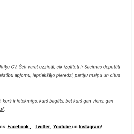
iķu CV. Šeit varat uzzināt, cik izglītoti ir Saeimas deputāti
aistību apjomu, iepriekšējo pieredzi, partiju maiņu un citus
, kurš ir ietekmīgs, kurš bagāts, bet kurš gan viens, gan
a”
.
mums
Facebook ,
Twitter
,
Youtube
un
Instagram
!