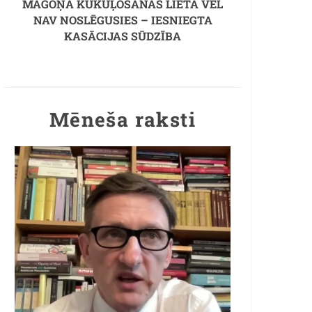
MAGOŅA KUKUĻOŠANAS LIETA VĒL
NAV NOSLĒGUSIES – IESNIEGTA
KASĀCIJAS SŪDZĪBA
Mēneša raksti