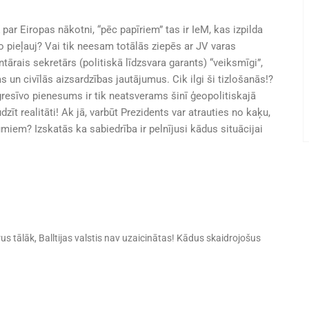
ar Eiropas nākotni, “pēc papīriem” tas ir IeM, kas izpilda
o pieļauj? Vai tik neesam totālās ziepēs ar JV varas
rais sekretārs (politiskā līdzsvara garants) “veiksmīgi”,
s un civīlās aizsardzības jautājumus. Cik ilgi ši tizlošanās!?
ogresīvo pienesums ir tik neatsverams šinī ģeopolitiskajā
dzīt realitāti! Ak jā, varbūt Prezidents var atrauties no kaķu,
iem? Izskatās ka sabiedrība ir pelnījusi kādus situācijai
s tālāk, Balltijas valstis nav uzaicinātas! Kādus skaidrojošus