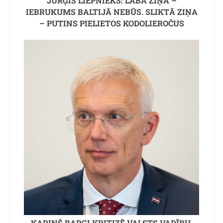
JURĢIS LIEPNIEKS: LABĀ ZIŅA –
IEBRUKUMS BALTIJĀ NEBŪS. SLIKTĀ ZIŅA
– PUTINS PIELIETOS KODOLIEROČUS
KARIŅŠ BARGI KRITIZĒ VALSTS VADĪBU,