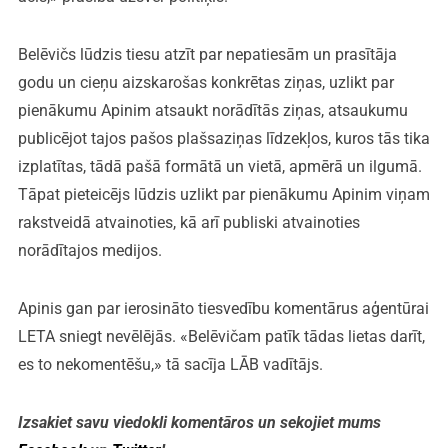
Belēvičs lūdzis tiesu atzīt par nepatiesām un prasītāja
godu un cieņu aizskarošas konkrētas ziņas, uzlikt par
pienākumu Apinim atsaukt norādītās ziņas, atsaukumu
publicējot tajos pašos plašsaziņas līdzekļos, kuros tās tika
izplatītas, tādā pašā formātā un vietā, apmērā un ilgumā.
Tāpat pieteicējs lūdzis uzlikt par pienākumu Apinim viņam
rakstveidā atvainoties, kā arī publiski atvainoties
norādītajos medijos.
Apinis gan par ierosināto tiesvedību komentārus aģentūrai
LETA sniegt nevēlējās. «Belēvičam patīk tādas lietas darīt,
es to nekomentēšu,» tā sacīja LĀB vadītājs.
Izsakiet savu viedokli komentāros un sekojiet mums