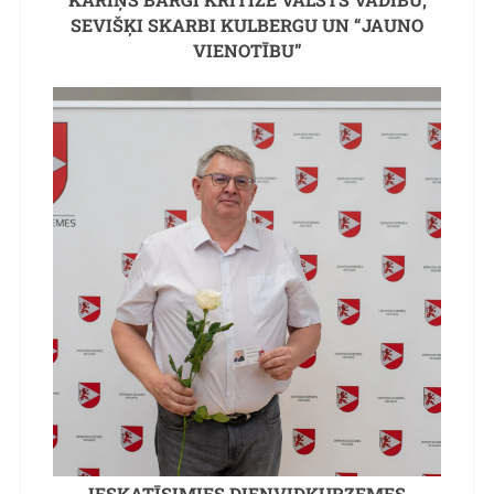
SEVIŠĶI SKARBI KULBERGU UN “JAUNO
VIENOTĪBU”
IESKATĪSIMIES DIENVIDKURZEMES