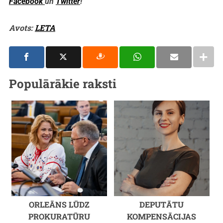
Facebook
un
Twitter
!
Avots:
LETA
Populārākie raksti
ORLEĀNS LŪDZ
DEPUTĀTU
PROKURATŪRU
KOMPENSĀCIJAS