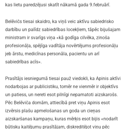
kas lietu paredzējusi skatīt nākamā gada 9.februārī.
Belēvičs tiesai skaidro, ka viņš veic aktīvu sabiedrisko
darbību un palīdz sabiedrības locekļiem, tāpēc bijušajam
ministram ir svarīgs viņa «kā godīga cilvēka, zinoša
profesionāļa, spējīga vadītāja novērtējums profesionāļu
jeb ārstu, medicīnas personāla, pacientu un arī
sabiedrības acīs».
Prasītājs iesniegumā tiesai pauž viedokli, ka Apinis aktīvi
nodarbojas ar publicistiku, tomēr ne vienmēr ir objektīvs
un patiess, un nereti esot pilnīgi nepamatoti aizskarošs.
Pēc Belēviča domām, attiecībā pret viņu Apinis esot
izvērsis plašu apmelošanas un goda un cieņas
aizskaršanas kampaņu, kuras mērķis esot bijis «nodarīt
būtisku kaitējumu prasītājam, diskreditējot viņu pēc