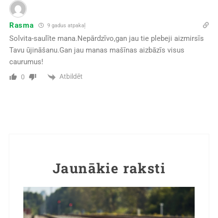
Rasma
9 gadus atpakaļ
Solvita-saulīte mana.Nepārdzīvo,gan jau tie plebeji aizmirsīs
Tavu ūjināšanu.Gan jau manas mašīnas aizbāzīs visus
caurumus!
Atbildēt
0
Jaunākie raksti