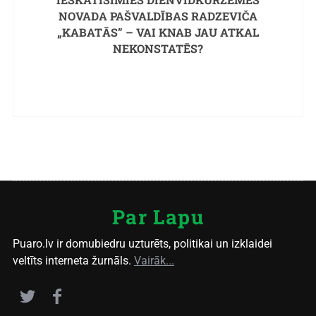
NOVADA PAŠVALDĪBAS RADZEVIČA
„KABATĀS” – VAI KNAB JAU ATKAL
NEKONSTATĒS?
Par Lapu
Puaro.lv ir domubiedru uzturēts, politikai un izklaidei
veltīts interneta žurnāls.
Vairāk...