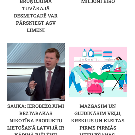
BRUŅOJUMĀ
MILJONI EIRO
TUVĀKAJĀ
DESMITGADĒ VAR
PĀRSNIEGT ASV
LĪMENI
SAUKA: IEROBEŽOJUMI
MAZGĀSIM UN
BEZTABAKAS
GLUDINĀSIM VEĻU,
NIKOTĪNA PRODUKTU
KREKLUS UN KLEITAS
LIETOŠANĀ LATVIJĀ IR
PIRMS PIRMĀS
KĀPINĀJUŠI ĒNU
UZVILKŠANAS.