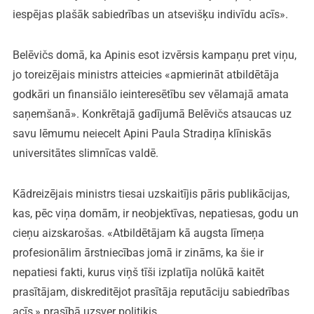
iespējas plašāk sabiedrības un atsevišķu indivīdu acīs».
Belēvičs domā, ka Apinis esot izvērsis kampaņu pret viņu,
jo toreizējais ministrs atteicies «apmierināt atbildētāja
godkāri un finansiālo ieinteresētību sev vēlamajā amata
saņemšanā». Konkrētajā gadījumā Belēvičs atsaucas uz
savu lēmumu neiecelt Apini Paula Stradiņa klīniskās
universitātes slimnīcas valdē.
Kādreizējais ministrs tiesai uzskaitījis pāris publikācijas,
kas, pēc viņa domām, ir neobjektīvas, nepatiesas, godu un
cieņu aizskarošas. «Atbildētājam kā augsta līmeņa
profesionālim ārstniecības jomā ir zināms, ka šie ir
nepatiesi fakti, kurus viņš tīši izplatīja nolūkā kaitēt
prasītājam, diskreditējot prasītāja reputāciju sabiedrības
acīs,» prasībā uzsver politiķis.