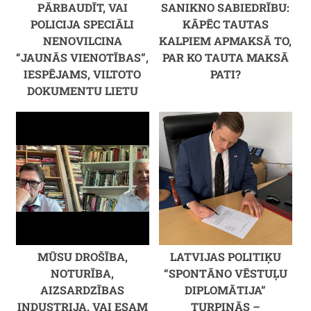
PĀRBAUDĪT, VAI
SANIKNO SABIEDRĪBU:
POLICIJA SPECIĀLI
KĀPĒC TAUTAS
NENOVILCINA
KALPIEM APMAKSĀ TO,
“JAUNĀS VIENOTĪBAS”,
PAR KO TAUTA MAKSĀ
IESPĒJAMS, VILTOTO
PATI?
DOKUMENTU LIETU
MŪSU DROŠĪBA,
LATVIJAS POLITIĶU
NOTURĪBA,
“SPONTĀNO VĒSTUĻU
AIZSARDZĪBAS
DIPLOMĀTIJA”
INDUSTRIJA. VAI ESAM
TURPINĀS –