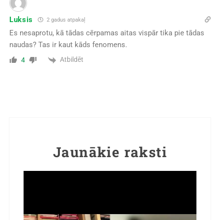
Luksis
2 gadus atpakaļ
Es nesaprotu, kā tādas cērpamas aitas vispār tika pie tādas
naudas? Tas ir kaut kāds fenomens.
Atbildēt
4
Jaunākie raksti