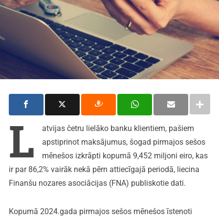
L
atvijas četru lielāko banku klientiem, pašiem
apstiprinot maksājumus, šogad pirmajos sešos
mēnešos izkrāpti kopumā 9,452 miljoni eiro, kas
ir par 86,2% vairāk nekā pērn attiecīgajā periodā, liecina
Finanšu nozares asociācijas (FNA) publiskotie dati.
Kopumā 2024.gada pirmajos sešos mēnešos īstenoti