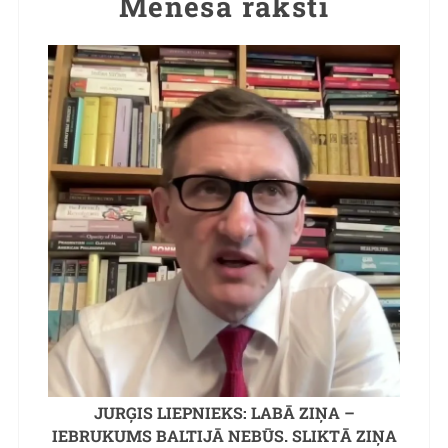
Mēneša raksti
JURĢIS LIEPNIEKS: LABĀ ZIŅA –
IEBRUKUMS BALTIJĀ NEBŪS. SLIKTĀ ZIŅA