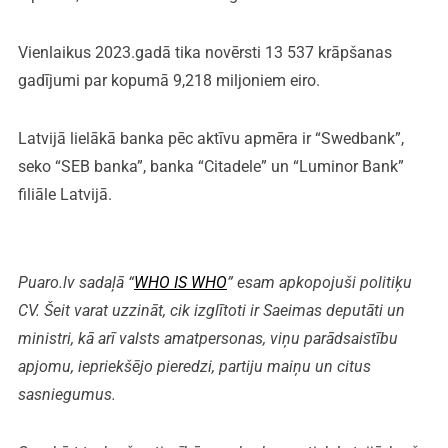
Vienlaikus 2023.gadā tika novērsti 13 537 krāpšanas
gadījumi par kopumā 9,218 miljoniem eiro.
Latvijā lielākā banka pēc aktīvu apmēra ir “Swedbank”,
seko “SEB banka”, banka “Citadele” un “Luminor Bank”
filiāle Latvijā.
Puaro.lv sadaļā “
WHO IS WHO
” esam apkopojuši politiķu
CV. Šeit varat uzzināt, cik izglītoti ir Saeimas deputāti un
ministri, kā arī valsts amatpersonas, viņu parādsaistību
apjomu, iepriekšējo pieredzi, partiju maiņu un citus
sasniegumus.