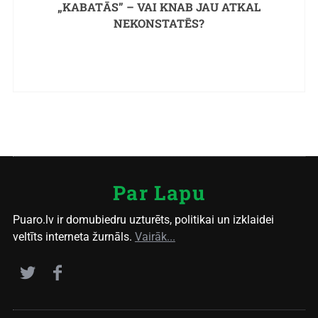
„KABATĀS” – VAI KNAB JAU ATKAL
NEKONSTATĒS?
Par Lapu
Puaro.lv ir domubiedru uzturēts, politikai un izklaidei
veltīts interneta žurnāls.
Vairāk...