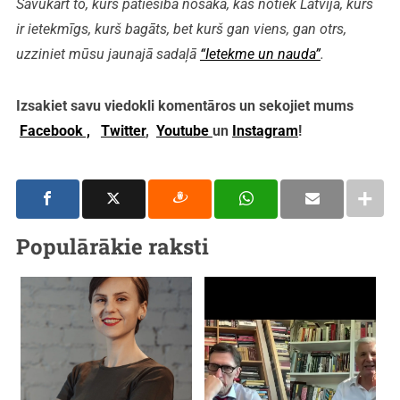
Savukārt to, kurš patiesībā nosaka, kas notiek Latvijā, kurš
ir ietekmīgs, kurš bagāts, bet kurš gan viens, gan otrs,
uzziniet mūsu jaunajā sadaļā
“Ietekme un nauda”
.
Izsakiet savu viedokli komentāros un sekojiet mums
Facebook ,
Twitter
,
Youtube
un
Instagram
!
Populārākie raksti