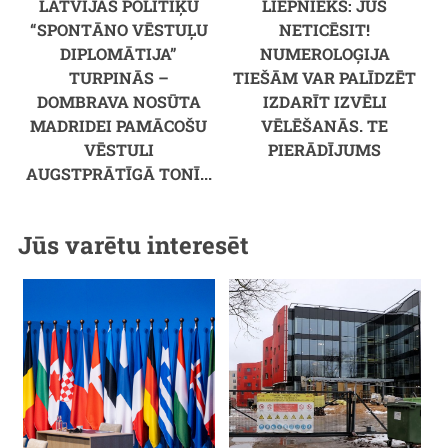
LATVIJAS POLITIĶU
LIEPNIEKS: JŪS
“SPONTĀNO VĒSTUĻU
NETICĒSIT!
DIPLOMĀTIJA”
NUMEROLOĢIJA
TURPINĀS –
TIEŠĀM VAR PALĪDZĒT
DOMBRAVA NOSŪTA
IZDARĪT IZVĒLI
MADRIDEI PAMĀCOŠU
VĒLĒŠANĀS. TE
VĒSTULI
PIERĀDĪJUMS
AUGSTPRĀTĪGĀ TONĪ...
Jūs varētu interesēt