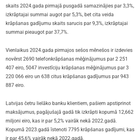
skaits 2024.gada pirmajā pusgadā samazinājies par 3,3%,
izkrāptajai summai augot par 5,3%, bet cita veida
krāpšanas gadījumu skaits sarucis par 9,3%, izkrāptajai
summai pieaugot par 37,7%.
Vienlaikus 2024.gada pirmajos sešos mēnešos ir izdevies
novērst 2690 telefonkrāpšanas mēģinājumus par 2 251
407 eiro, 5047 investīciju krāpšanas mēģinājumus par 3
220 066 eiro un 638 citus krāpšanas gadījumus par 943
887 eiro.
Latvijas četru lielāko banku klientiem, pašiem apstiprinot
maksājumus, pagājušajā gadā tik izkrāpti kopumā 12,662
miljoni eiro, kas ir par 5,2% vairāk nekā 2022.gadā.
Kopumā 2023.gadā īstenoti 7795 krāpšanas gadījumi, kas
ir par 45,6% vairāk nekā 2022.gadā.