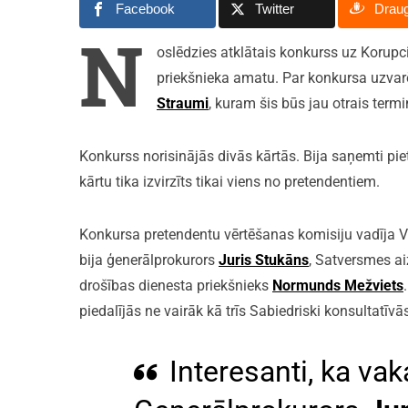
Facebook
Twitter
Drau
N
oslēdzies atklātais konkurss uz Korup
priekšnieka amatu. Par konkursa uzvarē
Straumi
, kuram šis būs jau otrais ter
Konkurss norisinājās divās kārtās. Bija saņemti pi
kārtu tika izvirzīts tikai viens no pretendentiem.
Konkursa pretendentu vērtēšanas komisiju vadīja V
bija ģenerālprokurors
Juris Stukāns
, Satversmes ai
drošības dienesta priekšnieks
Normunds Mežviets
piedalījās ne vairāk kā trīs Sabiedriski konsultatīv
Interesanti, ka vaka