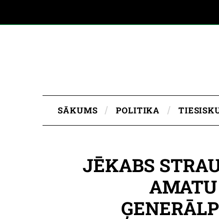
SĀKUMS
POLITIKA
TIESISK
JĒKABS STRA
AMATU 
ĢENERĀLP