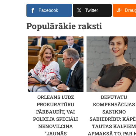
Facebook
Twitter
Drau
Populārākie raksti
ORLEĀNS LŪDZ
DEPUTĀTU
PROKURATŪRU
KOMPENSĀCIJAS
PĀRBAUDĪT, VAI
SANIKNO
POLICIJA SPECIĀLI
SABIEDRĪBU: KĀPĒ
NENOVILCINA
TAUTAS KALPIE
“JAUNĀS
APMAKSĀ TO, PAR 