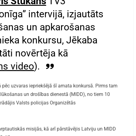
ris Stukāns
TV3
īga” intervijā, izjautāts
ršanas un apkarošanas
nieka konkursu, Jēkaba
āti novērtēja kā
ms video
).
 pēc uzvaras iepriekšējā šī amata konkursā. Pirms tam
izlūkošanas un drošības dienestā (MIDD), no tiem 10
ādājis Valsts policijas Organizētās
rptautiskās misijās, kā arī pārstāvējis Latviju un MIDD