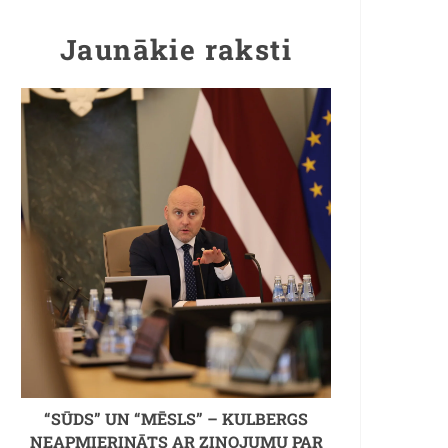
Jaunākie raksti
“SŪDS” UN “MĒSLS” – KULBERGS
NEAPMIERINĀTS AR ZIŅOJUMU PAR