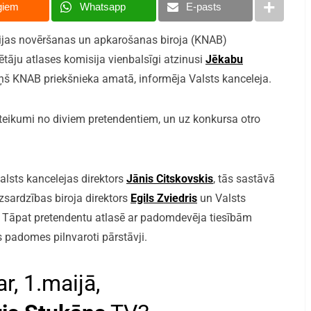
giem
Whatsapp
E-pasts
cijas novēršanas un apkarošanas biroja (KNAB)
tāju atlases komisija vienbalsīgi atzinusi
Jēkabu
miņš KNAB priekšnieka amatā, informēja Valsts kanceleja.
eteikumi no diviem pretendentiem, un uz konkursa otro
alsts kancelejas direktors
Jānis Citskovskis
, tās sastāvā
zsardzības biroja direktors
Egils Zviedris
un Valsts
. Tāpat pretendentu atlasē ar padomdevēja tiesībām
ās padomes pilnvaroti pārstāvji.
r, 1.maijā,