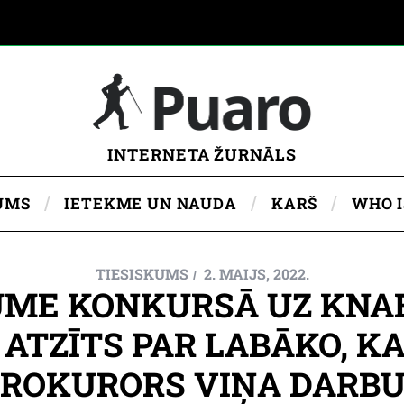
INTERNETA ŽURNĀLS
UMS
IETEKME UN NAUDA
KARŠ
WHO 
TIESISKUMS
2. MAIJS, 2022.
UME KONKURSĀ UZ KNAB
ATZĪTS PAR LABĀKO, K
ROKURORS VIŅA DARBU