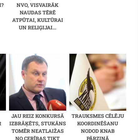
I?
NVO, VISVAIRĀK
NAUDAS TĒRĒ
ATPŪTAI, KULTŪRAI
UN RELIĢIJAI...
JAU REIZ KONKURSĀ
TRAUKSMES CĒLĒJU
R
IZBRĀĶĒTS, STUKĀNS
KOORDINĒŠANU
TOMĒR NEATLAIŽAS
NODOD KNAB
NO CERĪBAS TIKT
PĀRZIŅĀ