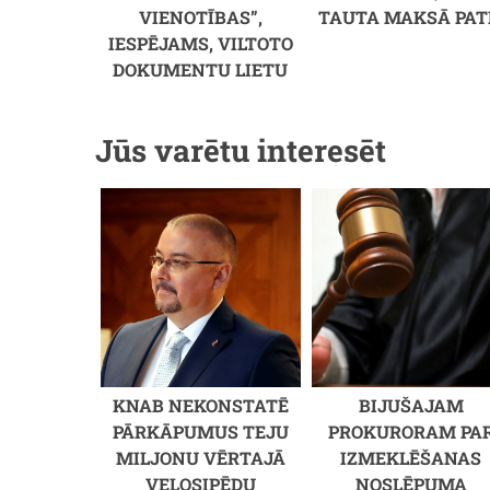
VIENOTĪBAS”,
TAUTA MAKSĀ PAT
IESPĒJAMS, VILTOTO
DOKUMENTU LIETU
Jūs varētu interesēt
KNAB NEKONSTATĒ
BIJUŠAJAM
PĀRKĀPUMUS TEJU
PROKURORAM PA
MILJONU VĒRTAJĀ
IZMEKLĒŠANAS
VELOSIPĒDU
NOSLĒPUMA