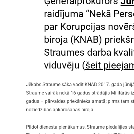
Ģenerālprokurors
Ju
raidījuma “Nekā Person
par Korupcijas novē
biroja (KNAB) priekš
Straumes darba kvalit
viduvēju (
šeit pieeja
Jēkabs Straume sāka vadīt KNAB 2017. gada jūnijā
Straume vairāk nekā 16 gadus strādājis Militārās 
gadus – pārvaldes priekšnieka amatā; pirms tam str
noziedzības apkarošanas birojā.
Pildot dienesta pienākumus, Straume piedalījies sta