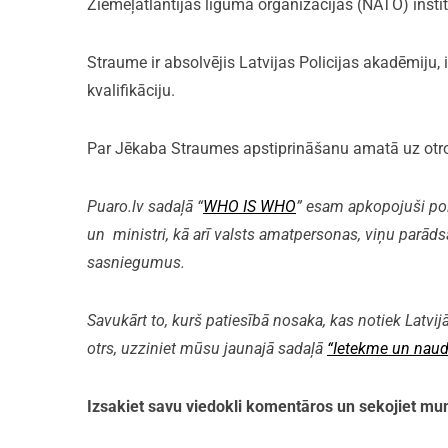
Ziemeļatlantijas līguma organizācijas (NATO) instit
Straume ir absolvējis Latvijas Policijas akadēmiju,
kvalifikāciju.
Par Jēkaba Straumes apstiprināšanu amatā uz otro 
Puaro.lv sadaļā “
WHO IS WHO
” esam apkopojuši polit
un ministri, kā arī valsts amatpersonas, viņu parāds
sasniegumus.
Savukārt to, kurš patiesībā nosaka, kas notiek Latvijā
otrs, uzziniet mūsu jaunajā sadaļā
“Ietekme un naud
Izsakiet savu viedokli komentāros un sekojiet 