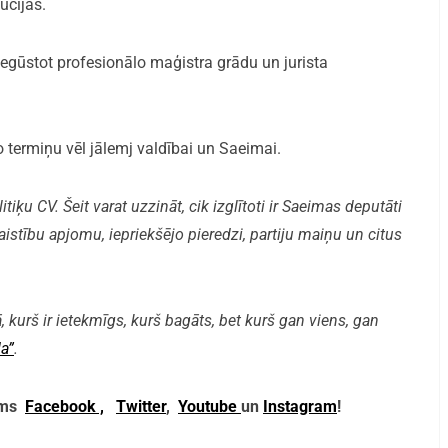
ūcijās.
 iegūstot profesionālo maģistra grādu un jurista
termiņu vēl jālemj valdībai un Saeimai.
iķu CV. Šeit varat uzzināt, cik izglītoti ir Saeimas deputāti
aistību apjomu, iepriekšējo pieredzi, partiju maiņu un citus
, kurš ir ietekmīgs, kurš bagāts, bet kurš gan viens, gan
a”
.
mums
Facebook ,
Twitter
,
Youtube
un
Instagram
!