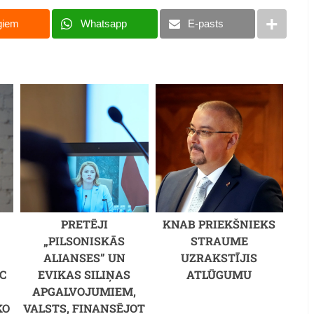
giem
Whatsapp
E-pasts
PRETĒJI
KNAB PRIEKŠNIEKS
„PILSONISKĀS
STRAUME
ALIANSES” UN
UZRAKSTĪJIS
C
EVIKAS SILIŅAS
ATLŪGUMU
M
APGALVOJUMIEM,
KO
VALSTS, FINANSĒJOT