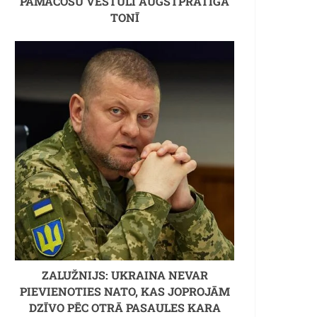
PAMĀCOŠU VĒSTULI AUGSTPRĀTĪGĀ
TONĪ
ZALUŽNIJS: UKRAINA NEVAR
PIEVIENOTIES NATO, KAS JOPROJĀM
DZĪVO PĒC OTRĀ PASAULES KARA