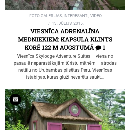
FOTO GALERIJAS
,
INTERESANTI
,
VIDEO
13. JŪLIJS, 2015.
VIESNĪCA ADRENALĪNA
MEDNIEKIEM: KAPSULA KLINTS
KORĒ 122 M AUGSTUMĀ
1
Viesnīca Skylodge Adventure Suites – viena no
pasaulē neparastākajām tūristu mītnēm – atrodas
netālu no Urubambas pilsētas Peru. Viesnīcas
istabiņas, kuras gluži nevarētu saukt…