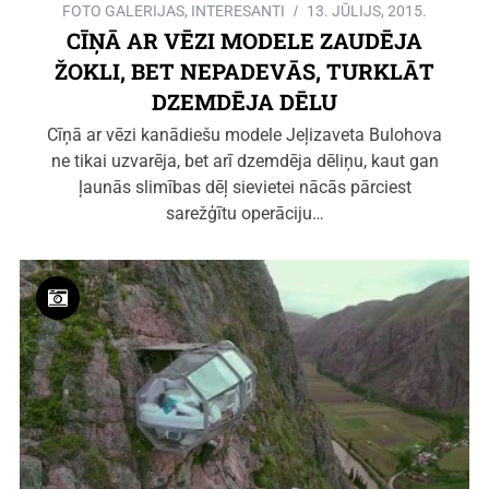
FOTO GALERIJAS
,
INTERESANTI
13. JŪLIJS, 2015.
CĪŅĀ AR VĒZI MODELE ZAUDĒJA
ŽOKLI, BET NEPADEVĀS, TURKLĀT
DZEMDĒJA DĒLU
Cīņā ar vēzi kanādiešu modele Jeļizaveta Bulohova
ne tikai uzvarēja, bet arī dzemdēja dēliņu, kaut gan
ļaunās slimības dēļ sievietei nācās pārciest
sarežģītu operāciju…