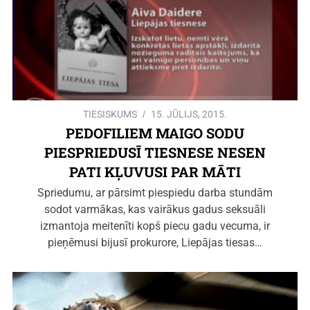
TIESISKUMS
15. JŪLIJS, 2015.
PEDOFILIEM MAIGO SODU
PIESPRIEDUSĪ TIESNESE NESEN
PATI KĻUVUSI PAR MĀTI
Spriedumu, ar pārsimt piespiedu darba stundām
sodot varmākas, kas vairākus gadus seksuāli
izmantoja meitenīti kopš piecu gadu vecuma, ir
pieņēmusi bijusī prokurore, Liepājas tiesas…