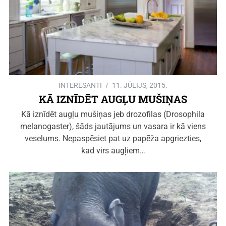
INTERESANTI
11. JŪLIJS, 2015.
KĀ IZNĪDĒT AUGĻU MUŠIŅAS
Kā iznīdēt augļu mušiņas jeb drozofilas (Drosophila
melanogaster), šāds jautājums un vasara ir kā viens
veselums. Nepaspēsiet pat uz papēža apgriezties,
kad virs augļiem…