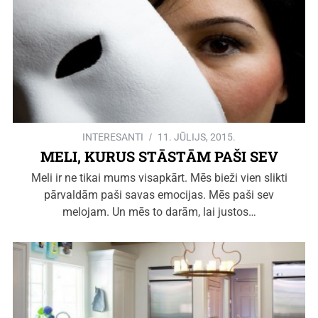
INTERESANTI
11. JŪLIJS, 2015.
MELI, KURUS STĀSTĀM PAŠI SEV
Meli ir ne tikai mums visapkārt. Mēs bieži vien slikti
pārvaldām paši savas emocijas. Mēs paši sev
melojam. Un mēs to darām, lai justos…