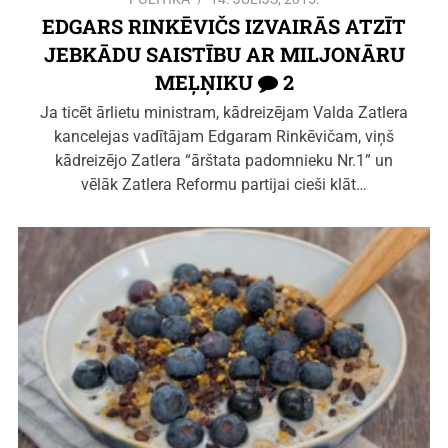
EDGARS RINKĒVIČS IZVAIRĀS ATZĪT
JEBKĀDU SAISTĪBU AR MILJONĀRU
MEĻŅIKU
2
Ja ticēt ārlietu ministram, kādreizējam Valda Zatlera
kancelejas vadītājam Edgaram Rinkēvičam, viņš
kādreizējo Zatlera “ārštata padomnieku Nr.1” un
vēlāk Zatlera Reformu partijai cieši klāt…