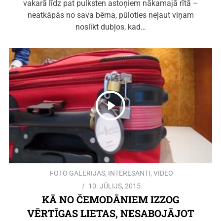
vakarā līdz pat pulksten astoņiem nākamajā rītā –
neatkāpās no sava bērna, pūloties neļaut viņam
noslīkt dubļos, kad…
FOTO GALERIJAS
,
INTERESANTI
,
VIDEO
10. JŪLIJS, 2015.
KĀ NO ČEMODĀNIEM IZZOG
VĒRTĪGAS LIETAS, NESABOJĀJOT