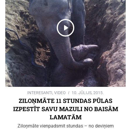
INTERESANTI
,
VIDEO
10. JŪLIJS, 2015.
ZILOŅMĀTE 11 STUNDAS PŪLAS
IZPESTĪT SAVU MAZULI NO BAISĀM
LAMATĀM
Ziloņmāte vienpadsmit stundas – no deviņiem