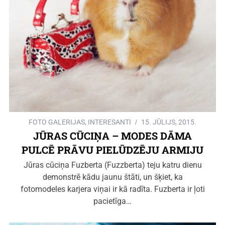
FOTO GALERIJAS
,
INTERESANTI
15. JŪLIJS, 2015.
JŪRAS CŪCIŅA – MODES DĀMA
PULCĒ PRĀVU PIELŪDZĒJU ARMIJU
Jūras cūciņa Fuzberta (Fuzzberta) teju katru dienu
demonstrē kādu jaunu štāti, un šķiet, ka
fotomodeles karjera viņai ir kā radīta. Fuzberta ir ļoti
pacietīga…