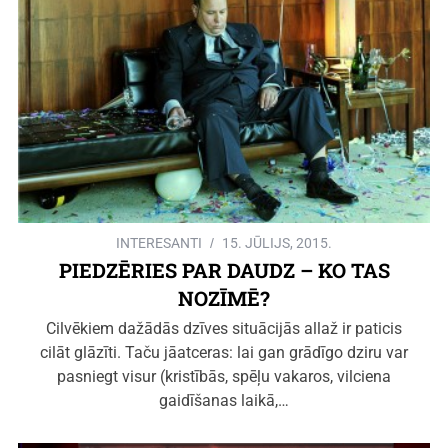
INTERESANTI
15. JŪLIJS, 2015.
PIEDZĒRIES PAR DAUDZ – KO TAS
NOZĪMĒ?
Cilvēkiem dažādās dzīves situācijās allaž ir paticis
cilāt glāzīti. Taču jāatceras: lai gan grādīgo dziru var
pasniegt visur (kristībās, spēļu vakaros, vilciena
gaidīšanas laikā,…