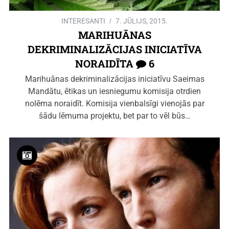
INTERESANTI
7. JŪLIJS, 2015.
MARIHUĀNAS
DEKRIMINALIZĀCIJAS INICIATĪVA
NORAIDĪTA
6
Marihuānas dekriminalizācijas iniciatīvu Saeimas
Mandātu, ētikas un iesniegumu komisija otrdien
nolēma noraidīt. Komisija vienbalsīgi vienojās par
šādu lēmuma projektu, bet par to vēl būs…