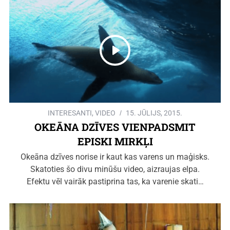
INTERESANTI
,
VIDEO
15. JŪLIJS, 2015.
OKEĀNA DZĪVES VIENPADSMIT
EPISKI MIRKĻI
Okeāna dzīves norise ir kaut kas varens un maģisks.
Skatoties šo divu minūšu video, aizraujas elpa.
Efektu vēl vairāk pastiprina tas, ka varenie skati…