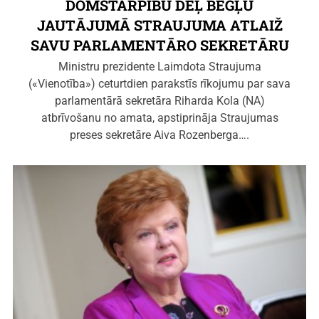
DOMSTARPĪBU DĒĻ BĒGĻU
JAUTĀJUMĀ STRAUJUMA ATLAIŽ
SAVU PARLAMENTĀRO SEKRETĀRU
Ministru prezidente Laimdota Straujuma
(«Vienotība») ceturtdien parakstīs rīkojumu par sava
parlamentārā sekretāra Riharda Kola (NA)
atbrīvošanu no amata, apstiprināja Straujumas
preses sekretāre Aiva Rozenberga….