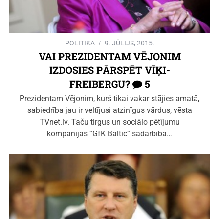
POLITIKA
9. JŪLIJS, 2015.
VAI PREZIDENTAM VĒJONIM
IZDOSIES PĀRSPĒT VĪĶI-
FREIBERGU?
5
Prezidentam Vējonim, kurš tikai vakar stājies amatā,
sabiedrība jau ir veltījusi atzinīgus vārdus, vēsta
TVnet.lv. Taču tirgus un sociālo pētījumu
kompānijas “GfK Baltic” sadarbībā…