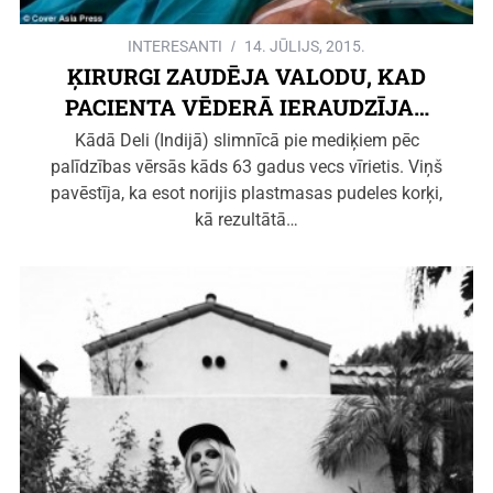
INTERESANTI
14. JŪLIJS, 2015.
ĶIRURGI ZAUDĒJA VALODU, KAD
PACIENTA VĒDERĀ IERAUDZĪJA…
Kādā Deli (Indijā) slimnīcā pie mediķiem pēc
palīdzības vērsās kāds 63 gadus vecs vīrietis. Viņš
pavēstīja, ka esot norijis plastmasas pudeles korķi,
kā rezultātā…