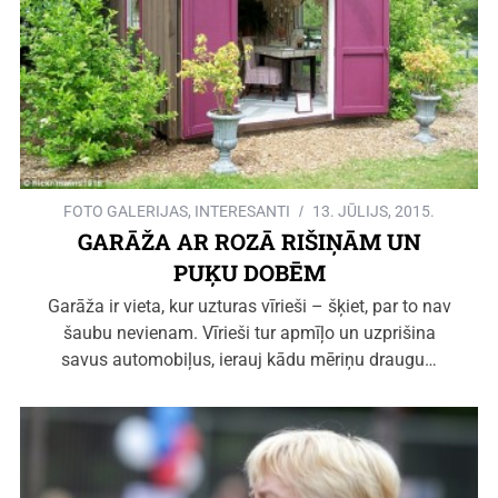
FOTO GALERIJAS
,
INTERESANTI
13. JŪLIJS, 2015.
GARĀŽA AR ROZĀ RIŠIŅĀM UN
PUĶU DOBĒM
Garāža ir vieta, kur uzturas vīrieši – šķiet, par to nav
šaubu nevienam. Vīrieši tur apmīļo un uzprišina
savus automobiļus, ierauj kādu mēriņu draugu…