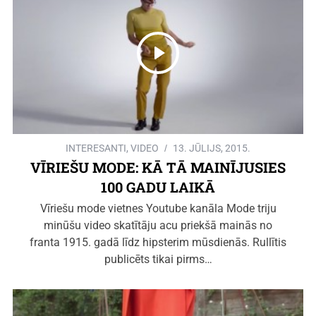
INTERESANTI
,
VIDEO
13. JŪLIJS, 2015.
VĪRIEŠU MODE: KĀ TĀ MAINĪJUSIES
100 GADU LAIKĀ
Vīriešu mode vietnes Youtube kanāla Mode triju
minūšu video skatītāju acu priekšā mainās no
franta 1915. gadā līdz hipsterim mūsdienās. Rullītis
publicēts tikai pirms…