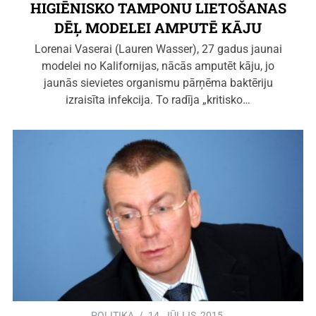
HIGIĒNISKO TAMPONU LIETOŠANAS
DĒĻ MODELEI AMPUTĒ KĀJU
Lorenai Vaserai (Lauren Wasser), 27 gadus jaunai
modelei no Kalifornijas, nācās amputēt kāju, jo
jaunās sievietes organismu pārņēma baktēriju
izraisīta infekcija. To radīja „kritisko…
POLITIKA
14. JŪLIJS, 2015.