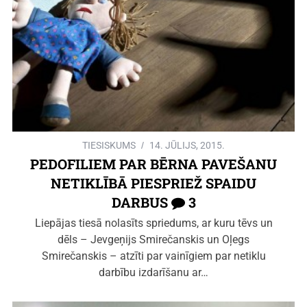
TIESISKUMS
14. JŪLIJS, 2015.
PEDOFILIEM PAR BĒRNA PAVEŠANU
NETIKLĪBĀ PIESPRIEŽ SPAIDU
DARBUS
3
Liepājas tiesā nolasīts spriedums, ar kuru tēvs un
dēls – Jevgeņijs Smirečanskis un Oļegs
Smirečanskis – atzīti par vainīgiem par netiklu
darbību izdarīšanu ar…