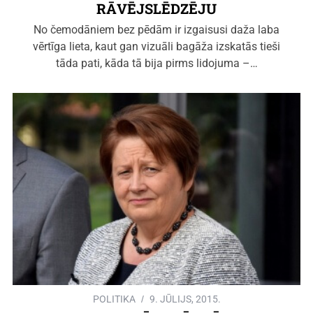
RĀVĒJSLĒDZĒJU
No čemodāniem bez pēdām ir izgaisusi daža laba
vērtīga lieta, kaut gan vizuāli bagāža izskatās tieši
tāda pati, kāda tā bija pirms lidojuma –…
POLITIKA
9. JŪLIJS, 2015.