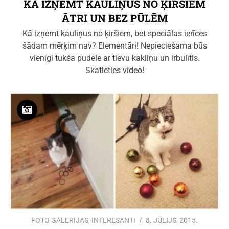
KĀ IZŅEMT KAULIŅUS NO ĶIRŠIEM
ĀTRI UN BEZ PŪLĒM
Kā izņemt kauliņus no ķiršiem, bet speciālas ierīces
šādam mērķim nav? Elementāri! Nepieciešama būs
vienīgi tukša pudele ar tievu kakliņu un irbulītis.
Skatieties video!
FOTO GALERIJAS
,
INTERESANTI
8. JŪLIJS, 2015.