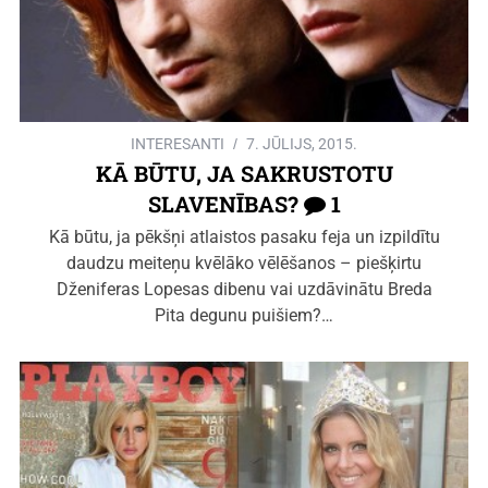
INTERESANTI
7. JŪLIJS, 2015.
KĀ BŪTU, JA SAKRUSTOTU
SLAVENĪBAS?
1
Kā būtu, ja pēkšņi atlaistos pasaku feja un izpildītu
daudzu meiteņu kvēlāko vēlēšanos – piešķirtu
Dženiferas Lopesas dibenu vai uzdāvinātu Breda
Pita degunu puišiem?…