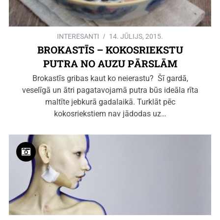
INTERESANTI
14. JŪLIJS, 2015.
BROKASTĪS – KOKOSRIEKSTU
PUTRA NO AUZU PĀRSLĀM
Brokastīs gribas kaut ko neierastu? Šī gardā,
veselīgā un ātri pagatavojamā putra būs ideāla rīta
maltīte jebkurā gadalaikā. Turklāt pēc
kokosriekstiem nav jādodas uz…