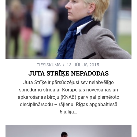
TIESISKUMS
13. JŪLIJS, 2015.
JUTA STRĪĶE NEPADODAS
Juta Strīķe ir pārsūdzējusi sev nelabvēlīgo
spriedumu strīdā ar Korupcijas novēršanas un
apkarošanas biroju (KNAB) par viņai piemēroto
disciplinārsodu – rājienu. Rīgas apgabaltiesā
6.jūlijā…