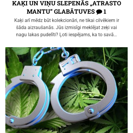
KAĶI UN VIŅU SLEPENĀS „ATRASTO
MANTU” GLABĀTUVES
1
Kaķi arī mēdz būt kolekcionāri, ne tikai cilvēkiem ir
šāda aizraušanās. Jūs izmisīgi meklējat zeķi vai
nagu lakas pudelīti? Ļoti iespējams, ka to savā…