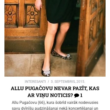
INTERESANTI
3. SEPTEMBRIS, 2015.
ALLU PUGAČOVU NEVAR PAZĪT, KAS
AR VIŅU NOTICIS?
1
Allu Pugačovu (66), kura šobrīd vairāk nodevusies
savu dvīnīšu audzināšanai nekā koncertēšanai un