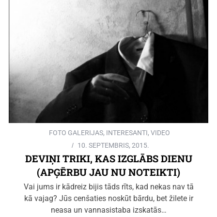
FOTO GALERIJAS
,
INTERESANTI
,
VIDEO
10. SEPTEMBRIS, 2015.
DEVIŅI TRIKI, KAS IZGLĀBS DIENU
(APĢĒRBU JAU NU NOTEIKTI)
Vai jums ir kādreiz bijis tāds rīts, kad nekas nav tā
kā vajag? Jūs cenšaties noskūt bārdu, bet žilete ir
neasa un vannasistaba izskatās…