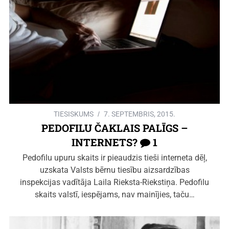
TIESISKUMS
7. SEPTEMBRIS, 2015.
PEDOFILU ČAKLAIS PALĪGS –
INTERNETS?
1
Pedofilu upuru skaits ir pieaudzis tieši interneta dēļ,
uzskata Valsts bērnu tiesību aizsardzības
inspekcijas vadītāja Laila Rieksta-Riekstiņa. Pedofilu
skaits valstī, iespējams, nav mainījies, taču…