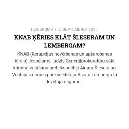
TIESISKUMS
2. SEPTEMBRIS, 2015.
KNAB ĶĒRIES KLĀT ŠLESERAM UN
LEMBERGAM?
KNAB (Korupcijas novēršanas un apkarošanas
birojs), iespējams, lūdzis Ģenerālprokuratūru sākt
kriminālvajāšanu pret ekspolitiķi Ainaru Šleseru un
Ventspils domes priekšsēdētāju Aivaru Lembergu tā
dēvētajā oligarhu…