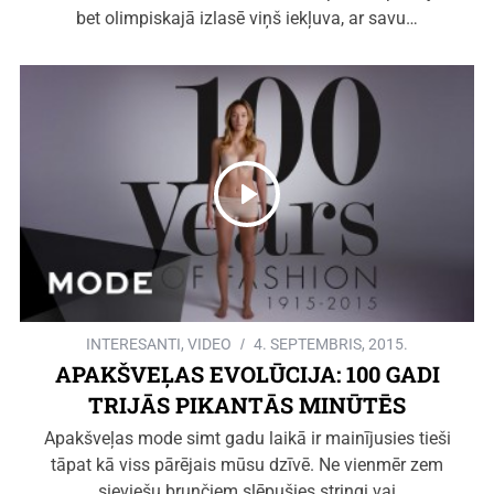
bet olimpiskajā izlasē viņš iekļuva, ar savu…
INTERESANTI
,
VIDEO
4. SEPTEMBRIS, 2015.
APAKŠVEĻAS EVOLŪCIJA: 100 GADI
TRIJĀS PIKANTĀS MINŪTĒS
Apakšveļas mode simt gadu laikā ir mainījusies tieši
tāpat kā viss pārējais mūsu dzīvē. Ne vienmēr zem
sieviešu brunčiem slēpušies stringi vai