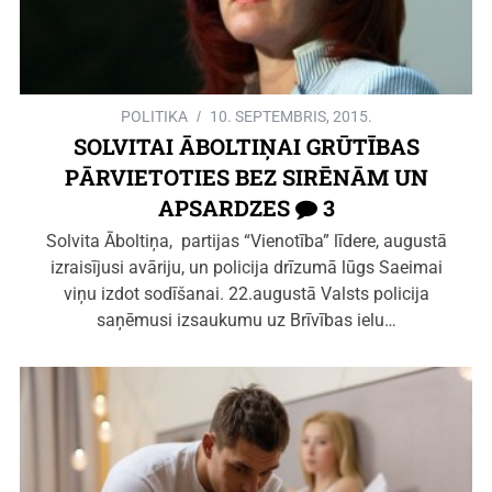
POLITIKA
10. SEPTEMBRIS, 2015.
SOLVITAI ĀBOLTIŅAI GRŪTĪBAS
PĀRVIETOTIES BEZ SIRĒNĀM UN
APSARDZES
3
Solvita Āboltiņa, partijas “Vienotība” līdere, augustā
izraisījusi avāriju, un policija drīzumā lūgs Saeimai
viņu izdot sodīšanai. 22.augustā Valsts policija
saņēmusi izsaukumu uz Brīvības ielu…