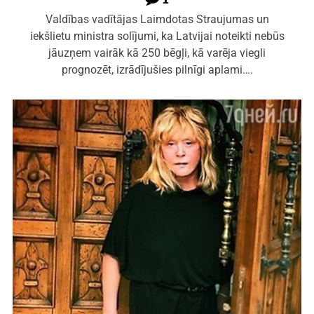
Valdības vadītājas Laimdotas Straujumas un
iekšlietu ministra solījumi, ka Latvijai noteikti nebūs
jāuzņem vairāk kā 250 bēgļi, kā varēja viegli
prognozēt, izrādījušies pilnīgi aplami….