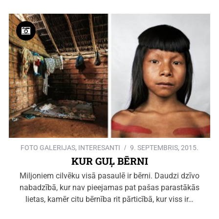
FOTO GALERIJAS
,
INTERESANTI
9. SEPTEMBRIS, 2015.
KUR GUĻ BĒRNI
Miljoniem cilvēku visā pasaulē ir bērni. Daudzi dzīvo
nabadzībā, kur nav pieejamas pat pašas parastākās
lietas, kamēr citu bērnība rit pārticībā, kur viss ir…