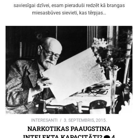
saviesīgai dzīvei, esam pieraduši redzēt kā brangas
miesasbūves sievieti, kas tērpjas…
INTERESANTI
3. SEPTEMBRIS, 2015.
NARKOTIKAS PAAUGSTINA
INTELEKTA KAPACITĀTI?
4