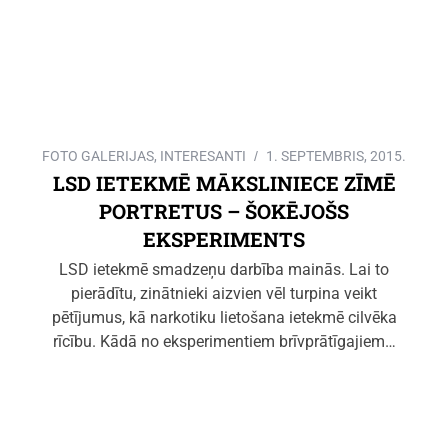
FOTO GALERIJAS
,
INTERESANTI
1. SEPTEMBRIS, 2015.
LSD IETEKMĒ MĀKSLINIECE ZĪMĒ
PORTRETUS – ŠOKĒJOŠS
EKSPERIMENTS
LSD ietekmē smadzeņu darbība mainās. Lai to
pierādītu, zinātnieki aizvien vēl turpina veikt
pētījumus, kā narkotiku lietošana ietekmē cilvēka
rīcību. Kādā no eksperimentiem brīvprātīgajiem…