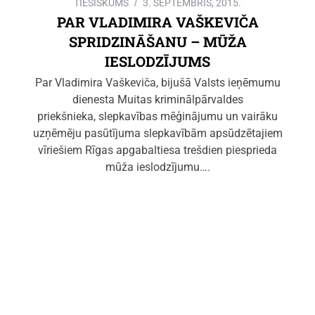
TIESISKUMS
3. SEPTEMBRIS, 2015.
PAR VLADIMIRA VAŠKEVIČA
SPRIDZINĀŠANU – MŪŽA
IESLODZĪJUMS
Par Vladimira Vaškeviča, bijušā Valsts ieņēmumu
dienesta Muitas kriminālpārvaldes
priekšnieka, slepkavības mēģinājumu un vairāku
uzņēmēju pasūtījuma slepkavībām apsūdzētajiem
vīriešiem Rīgas apgabaltiesa trešdien piesprieda
mūža ieslodzījumu….