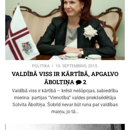
POLITIKA
10. SEPTEMBRIS, 2015.
VALDĪBĀ VISS IR KĀRTĪBĀ, APGALVO
ĀBOLTIŅA
2
Valdībā viss ir kārtībā – krēsli nešūpojas, sabiedrību
mierina partijas “Vienotība” valdes priekšsēdētāja
Solvita Āboltiņa. Šobrīd nevar būt runa par valdības
maiņu, jo tā…