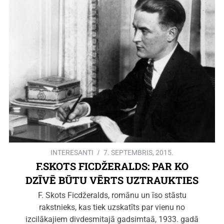
INTERESANTI
7. SEPTEMBRIS, 2015.
F.SKOTS FICDŽERALDS: PAR KO
DZĪVĒ BŪTU VĒRTS UZTRAUKTIES
F. Skots Ficdžeralds, romānu un īso stāstu
rakstnieks, kas tiek uzskatīts par vienu no
izcilākajiem divdesmitajā gadsimtaā, 1933. gadā