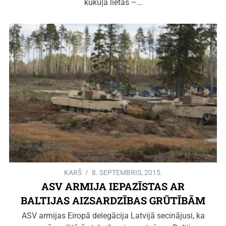
kukuļa lietas –…
KARŠ
8. SEPTEMBRIS, 2015.
ASV ARMIJA IEPAZĪSTAS AR
BALTIJAS AIZSARDZĪBAS GRŪTĪBĀM
ASV armijas Eiropā delegācija Latvijā secinājusi, ka