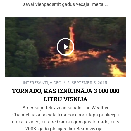
savai vienpadsmit gadus vecajai meitai…
INTERESANTI
,
VIDEO
6. SEPTEMBRIS, 2015.
TORNADO, KAS IZNĪCINĀJA 3 000 000
LITRU VISKIJA
Amerikāņu televīzijas kanāls The Weather
Channel savā sociālā tīkla Facebook lapā publicējis
unikālu video, kurā redzams ugunīgais tornado, kurš
2003. gadā plosījās Jim Beam viskija…