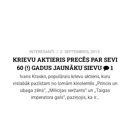
INTERESANTI
2. SEPTEMBRIS, 2015.
KRIEVU AKTIERIS PRECĒS PAR SEVI
60 (!) GADUS JAUNĀKU SIEVU
1
Ivans Krasko, populārais krievu aktieris, kuru
vislabāk pazīstam no lomām kinolentēs „Princis un
ubaga zēns”, „Milicijas seržants” un „Taigas
imperatora gals”, paziņojis, ka ir…