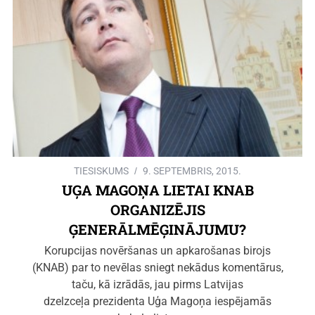
TIESISKUMS
9. SEPTEMBRIS, 2015.
UĢA MAGOŅA LIETAI KNAB
ORGANIZĒJIS
ĢENERĀLMĒĢINĀJUMU?
Korupcijas novēršanas un apkarošanas birojs
(KNAB) par to nevēlas sniegt nekādus komentārus,
taču, kā izrādās, jau pirms Latvijas
dzelzceļa prezidenta Uģa Magoņa iespējamās