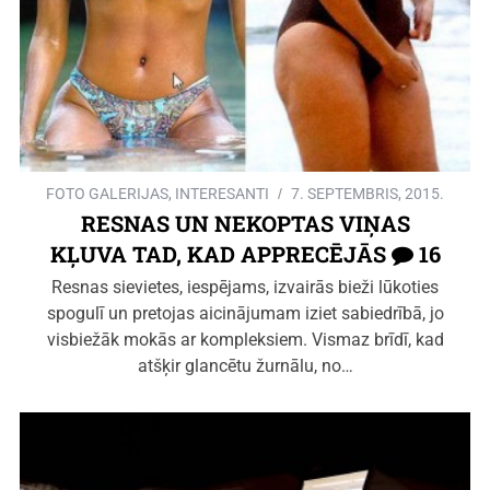
FOTO GALERIJAS
,
INTERESANTI
7. SEPTEMBRIS, 2015.
RESNAS UN NEKOPTAS VIŅAS
KĻUVA TAD, KAD APPRECĒJĀS
16
Resnas sievietes, iespējams, izvairās bieži lūkoties
spogulī un pretojas aicinājumam iziet sabiedrībā, jo
visbiežāk mokās ar kompleksiem. Vismaz brīdī, kad
atšķir glancētu žurnālu, no…