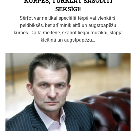
KURPĒS, TURKLĀT SASODĪTI
SEKSĪGI!
Sērfot var ne tikai speciālā tērpā vai vienkārši
peldbiksēs, bet arī minikleitā un augstpapēžu
kurpēs. Daiļa meitene, skanot liegai mūzikai, slapjā
kleitiņā un augstpapēžu…