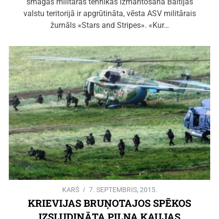
smagās militārās tehnikas izmantošana Baltijas
valstu teritorijā ir apgrūtināta, vēsta ASV militārais
žurnāls «Stars and Stripes». «Kur…
KARŠ
7. SEPTEMBRIS, 2015.
KRIEVIJAS BRUŅOTAJOS SPĒKOS
IZSLUDINĀTA PILNA KAUJAS