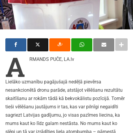
A
RMANDS PUČE, LA.lv
Lielāko uzmanību pagājušajā nedēļā pievērsa
nesankcionētā dronu parāde, atstājot vēlēšanu rezultātu
skaitīšanu ar rokām tādā kā bekvokālistu pozīcijā. Tomēr
tieši vēlēšanu jautājums ir tas, kas var pilnīgi negaidīti
sagriezt Latvijas gadījumu, jo visas pazīmes liecina, ka
mums kaut ko līdz galam nestāsta. No mums kaut ko
slēpj un tā var izrādīties liela atombumba – pārnestā