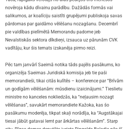
novēroja kādu dīvainu parādību. Dažādās formās vai
salikumos, ar koalīciju saistīti grupējumi publiskoja savas
pārdomas par gaidāmo vēlēšanu nozagšanu. Decembrī
pie valdības pielīmētā Memorandu padome jeb
Nevalstiskās sektora dīkdieņi, izsauca uz pārunām CVK
vadītāju, kur šis temats izskanēja pirmo reizi.
Pēc tam janvārī Saeimā notika tāds pajēls pasākums, ko
organizēja Saeimas Juridiskā komisija jeb tie paši
memorandieši, tikai citās kulītēs – konference par “Brīvām
un godīgām vēlēšanām: mūsdienu izaicinājumi.” Tieslietu
ministre no kanceles nokliedzās, ka “neļausim nozagt
vēlēšanas”, savukārt memorandiete Kažoka, kas šo
pasākumu moderēja, tikpat skaļi norādīja, ka “Augstākajai
tiesai jābūt gatavai lemt par ārkārtas vēlēšanām”. Starp