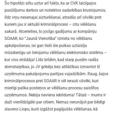
Šo hipotēzi siltu uztur arī fakts, ka ar CVK laicīgajos
pasūtījumu darbos un noteiktos sadarbības krustojumos,
līdz viņu nesenajai aizturēšanai, atradās arī cilvēki pret
kuriem jau ir aktuāli kriminālprocesi – citu vēlēšanu
sakarā. Atcerieties, to jocīgo gadījumu ar kompāniju
SOAAR, ko “Jaunā Vienotība” izmeta no vēlēšanu
apkalpošanas, lai gan tieši šie puikas uztaisīja
mūsdienīgu un lietojamu vēlēšanu elektronisko sistēmu –
kur viss strādāja! Līdz brīdim, kad starp pusēm radās
domstarpības, jo JV gribēja bez atlīdzības izmantot šī
uzņēmuma pakalpojumu partijas vajadzībām. Raug, šajos
kriminālprocesos pret SOAAR ir vēl ierauti cilvēki, kuri
mierīgi palika posteņos ar vēlēšanu procesu saistītos
uzņēmumos. Nebija neviena iebilduma! Tātad – mums ir
daži vienlīdzīgāki par citiem. Nemaz nerunājot par bēdīgi
slaveno Liopu, kurš izgāžot pagājušās vēlēšanas, kā