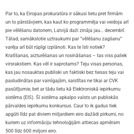
Par to, ka Eiropas prokuratūra ir sākusi lietu pret firmām
un to pārstāvjiem, kas kaut ko programmēja vai veidoja arī
pie vēlēšanu datoriem, Latvijā daži zināja jau… decembrī.
Tātad, samākslotie uztraukumi par “vēlēšanu zagšanu”
varēja arī būt rūpīgi izplānoti. Kas te īsti notiek?
Kratīšanas, aizturēšanas un rosināšanas – tas viss paliek
virsrakstiem. Kas vēl ir saprotams? Teju visas personas,
kas jau nosauktas publiski un faktiski bez tiesas teju vai
pasludinātas par vainīgajām, saistītas ne tikai ar CVK
pasūtījumie, bet ar tādu lietu kā Elektroniskā iepirkumu
sistēma (EIS). Šī sistēma apkalpo valsts un publiskās
pārvaldes iepirkumu konkursus. Caur to ik gadus tiek
apgūti līdz pat diviem miljardiem eiro dažādi pirkumi, no
kuriem uz informāciju tehnoloģijām attiecas apmēram
500 līdz 600 miljoni eiro.