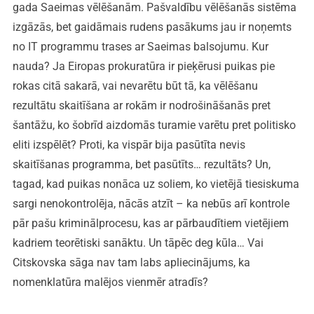
gada Saeimas vēlēšanām. Pašvaldību vēlēšanās sistēma
izgāzās, bet gaidāmais rudens pasākums jau ir noņemts
no IT programmu trases ar Saeimas balsojumu. Kur
nauda? Ja Eiropas prokuratūra ir pieķērusi puikas pie
rokas citā sakarā, vai nevarētu būt tā, ka vēlēšanu
rezultātu skaitīšana ar rokām ir nodrošināšanās pret
šantāžu, ko šobrīd aizdomās turamie varētu pret politisko
eliti izspēlēt? Proti, ka vispār bija pasūtīta nevis
skaitīšanas programma, bet pasūtīts… rezultāts? Un,
tagad, kad puikas nonāca uz soliem, ko vietējā tiesiskuma
sargi nenokontrolēja, nācās atzīt – ka nebūs arī kontrole
pār pašu kriminālprocesu, kas ar pārbaudītiem vietējiem
kadriem teorētiski sanāktu. Un tāpēc deg kūla… Vai
Citskovska sāga nav tam labs apliecinājums, ka
nomenklatūra malējos vienmēr atradīs?