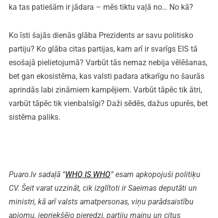
ka tas patiešām ir jādara – mēs tiktu vaļā no… No kā?
Ko īsti šajās dienās glāba Prezidents ar savu politisko
partiju? Ko glāba citas partijas, kam arī ir svarīgs EIS tā
esošajā pielietojumā? Varbūt tās nemaz nebija vēlēšanas,
bet gan ekosistēma, kas valsti padara atkarīgu no šaurās
aprindās labi zināmiem kampējiem. Varbūt tāpēc tik ātri,
varbūt tāpēc tik vienbalsīgi? Daži sēdēs, dažus upurēs, bet
sistēma paliks.
Puaro.lv sadaļā “
WHO IS WHO
” esam apkopojuši politiķu
CV. Šeit varat uzzināt, cik izglītoti ir Saeimas deputāti un
ministri, kā arī valsts amatpersonas, viņu parādsaistību
apjomu, iepriekšējo pieredzi, partiju maiņu un citus