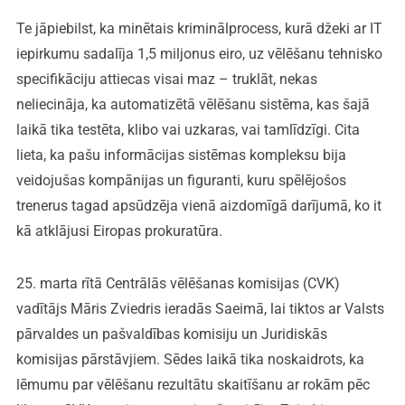
Te jāpiebilst, ka minētais kriminālprocess, kurā džeki ar IT
iepirkumu sadalīja 1,5 miljonus eiro, uz vēlēšanu tehnisko
specifikāciju attiecas visai maz – truklāt, nekas
neliecināja, ka automatizētā vēlēšanu sistēma, kas šajā
laikā tika testēta, klibo vai uzkaras, vai tamlīdzīgi. Cita
lieta, ka pašu informācijas sistēmas kompleksu bija
veidojušas kompānijas un figuranti, kuru spēlējošos
trenerus tagad apsūdzēja vienā aizdomīgā darījumā, ko it
kā atklājusi Eiropas prokuratūra.
25. marta rītā Centrālās vēlēšanas komisijas (CVK)
vadītājs Māris Zviedris ieradās Saeimā, lai tiktos ar Valsts
pārvaldes un pašvaldības komisiju un Juridiskās
komisijas pārstāvjiem. Sēdes laikā tika noskaidrots, ka
lēmumu par vēlēšanu rezultātu skaitīšanu ar rokām pēc