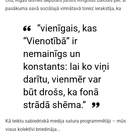
citu, Rīgas domes deputāts jurists Ringolds Balodis pēc šī
pasākuma savā sociālajā virinātavā toreiz ierakstīja, ka
“vienīgais, kas
“Vienotībā” ir
nemainīgs un
konstants: lai ko viņi
darītu, vienmēr var
būt drošs, ka fonā
strādā shēma.”
Kā teiktu sabiedriskā medija satura programmētāji – mūs
visus kolektīvi briedināja…