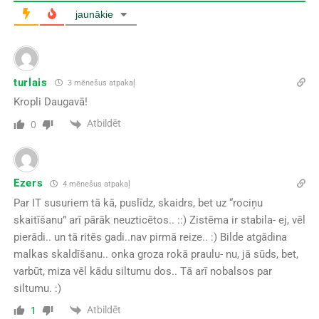
jaunākie
turlais
3 mēnešus atpakaļ
Kropli Daugavā!
Atbildēt
0
Ezers
4 mēnešus atpakaļ
Par IT susuriem tā kā, puslīdz, skaidrs, bet uz “rociņu
skaitīšanu” arī pārāk neuzticētos.. ::) Zistēma ir stabila- ej, vēl
pierādi.. un tā ritēs gadi..nav pirmā reize.. :) Bilde atgādina
malkas skaldīšanu.. onka groza rokā praulu- nu, jā sūds, bet,
varbūt, miza vēl kādu siltumu dos.. Tā arī nobalsos par
siltumu. :)
Atbildēt
1