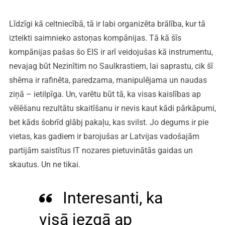
Līdzīgi kā celtniecībā, tā ir labi organizēta brālība, kur tā
izteikti saimnieko astoņas kompānijas. Tā kā šīs
kompānijas pašas šo EIS ir arī veidojušas kā instrumentu,
nevajag būt Nezinītim no Saulkrastiem, lai saprastu, cik šī
shēma ir rafinēta, paredzama, manipulējama un naudas
ziņā – ietilpīga. Un, varētu būt tā, ka visas kaislības ap
vēlēšanu rezultātu skaitīšanu ir nevis kaut kādi pārkāpumi,
bet kāds šobrīd glābj pakaļu, kas svilst. Jo degums ir pie
vietas, kas gadiem ir barojušas ar Latvijas vadošajām
partijām saistītus IT nozares pietuvinātās gaidas un
skautus. Un ne tikai.
Interesanti, ka
visā jezgā ap