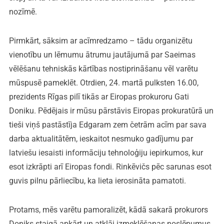
nozīmē.
Pirmkārt, sāksim ar acīmredzamo – tādu organizētu
vienotību un lēmumu ātrumu jautājumā par Saeimas
vēlēšanu tehniskās kārtības nostiprināšanu vēl varētu
mūspusē pameklēt. Otrdien, 24. martā pulksten 16.00,
prezidents Rīgas pilī tikās ar Eiropas prokuroru Gati
Doniku. Pēdējais ir mūsu pārstāvis Eiropas prokuratūrā un
tieši viņš pastāstīja Edgaram zem četrām acīm par sava
darba aktualitātēm, ieskaitot nesmuko gadījumu par
latviešu iesaisti informāciju tehnoloģiju iepirkumos, kur
esot izkrāpti arī Eiropas fondi. Rinkēvičs pēc sarunas esot
guvis pilnu pārliecību, ka lieta ierosināta pamatoti.
Protams, mēs varētu pamoralizēt, kādā sakarā prokurors
Doniks staigā apkārt un atklāj izmeklēšanas noslēpumus