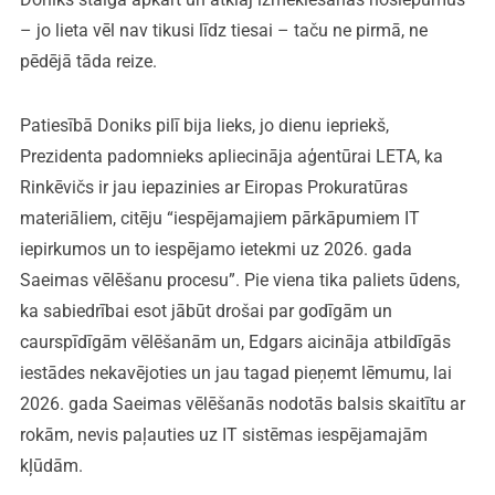
– jo lieta vēl nav tikusi līdz tiesai – taču ne pirmā, ne
pēdējā tāda reize.
Patiesībā Doniks pilī bija lieks, jo dienu iepriekš,
Prezidenta padomnieks apliecināja aģentūrai LETA, ka
Rinkēvičs ir jau iepazinies ar Eiropas Prokuratūras
materiāliem, citēju “iespējamajiem pārkāpumiem IT
iepirkumos un to iespējamo ietekmi uz 2026. gada
Saeimas vēlēšanu procesu”. Pie viena tika paliets ūdens,
ka sabiedrībai esot jābūt drošai par godīgām un
caurspīdīgām vēlēšanām un, Edgars aicināja atbildīgās
iestādes nekavējoties un jau tagad pieņemt lēmumu, lai
2026. gada Saeimas vēlēšanās nodotās balsis skaitītu ar
rokām, nevis paļauties uz IT sistēmas iespējamajām
kļūdām.