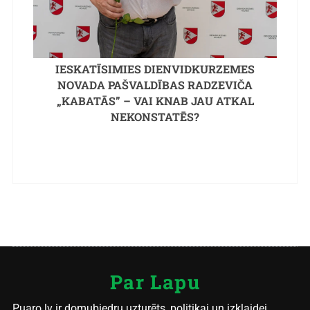
IESKATĪSIMIES DIENVIDKURZEMES
NOVADA PAŠVALDĪBAS RADZEVIČA
„KABATĀS” – VAI KNAB JAU ATKAL
NEKONSTATĒS?
Par Lapu
Puaro.lv ir domubiedru uzturēts, politikai un izklaidei