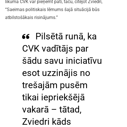
likuma CVK var pieņemt pati, taču, citējot Zviedri,
“Saeimas politiskais lēmums šajā situācijā būs
atbilstošākais risinājums.”
Pilsētā runā, ka
CVK vadītājs par
šādu savu iniciatīvu
esot uzzinājis no
trešajām pusēm
tikai iepriekšējā
vakarā – tātad,
Zviedri kāds