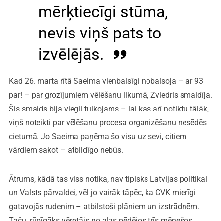
mērķtiecīgi stūma,
nevis viņš pats to
izvēlējās.
Kad 26. marta rītā Saeima vienbalsīgi nobalsoja – ar 93
par! – par grozījumiem vēlēšanu likumā, Zviedris smaidīja.
Šis smaids bija viegli tulkojams – lai kas arī notiktu tālāk,
viņš noteikti par vēlēšanu procesa organizēšanu nesēdēs
cietumā. Jo Saeima paņēma šo visu uz sevi, citiem
vārdiem sakot – atbildīgo nebūs.
Ātrums, kādā tas viss notika, nav tipisks Latvijas politikai
un Valsts pārvaldei, vēl jo vairāk tāpēc, ka CVK mierīgi
gatavojās rudenim – atbilstoši plāniem un izstrādnēm.
Taču, rūpīgāks vērotājs no alas pēdējos trīs mēnešos