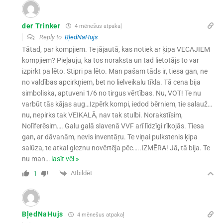
der Trinker
4 mēnešus atpakaļ
Reply to
BļedNaHujs
Tātad, par kompjiem. Te jājautā, kas notiek ar ķipa VECAJIEM
kompjiem? Pieļauju, ka tos noraksta un tad lietotājs to var
izpirkt pa lēto. Stipri pa lēto. Man pašam tāds ir, tiesa gan, ne
no valdības apcirkņiem, bet no lielveikalu tīkla. Tā cena bija
simboliska, aptuveni 1/6 no tirgus vērtības. Nu, VOT! Te nu
varbūt tās kājas aug…Izpērk kompi, iedod bērniem, tie salauž…
nu, nepirks tak VEIKALĀ, nav tak stulbi. Norakstīsim,
Nolīferēsim…. Galu galā slavenā VVF arī līdzīgi rīkojās. Tiesa
gan, ar dāvanām, nevis inventāŗu. Te viņai pulkstenis ķipa
salūza, te atkal gleznu novērtēja pēc…..IZMĒRA! Jā, tā bija. Te
nu man
…
lasīt vēl »
Atbildēt
1
BļedNaHujs
4 mēnešus atpakaļ