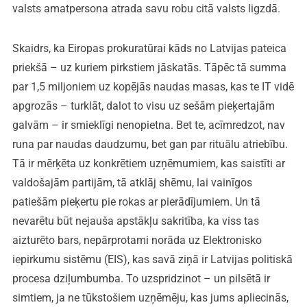
valsts amatpersona atrada savu robu citā valsts ligzdā.
Skaidrs, ka Eiropas prokuratūrai kāds no Latvijas pateica
priekšā – uz kuriem pirkstiem jāskatās. Tāpēc tā summa
par 1,5 miljoniem uz kopējās naudas masas, kas te IT vidē
apgrozās – turklāt, dalot to visu uz sešām pieķertajām
galvām – ir smieklīgi nenopietna. Bet te, acīmredzot, nav
runa par naudas daudzumu, bet gan par rituālu atriebību.
Tā ir mērķēta uz konkrētiem uzņēmumiem, kas saistīti ar
valdošajām partijām, tā atklāj shēmu, lai vainīgos
patiešām pieķertu pie rokas ar pierādījumiem. Un tā
nevarētu būt nejauša apstākļu sakritība, ka viss tas
aizturēto bars, nepārprotami norāda uz Elektronisko
iepirkumu sistēmu (EIS), kas savā ziņā ir Latvijas politiskā
procesa dziļumbumba. To uzspridzinot – un pilsētā ir
simtiem, ja ne tūkstošiem uzņēmēju, kas jums apliecinās,