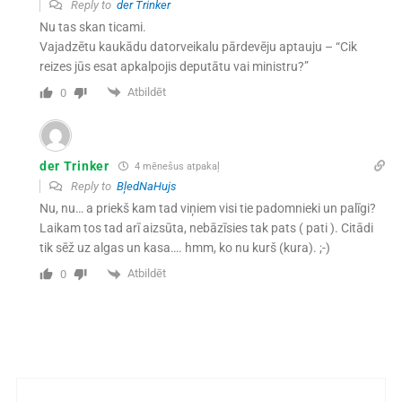
Reply to
der Trinker
Nu tas skan ticami.
Vajadzētu kaukādu datorveikalu pārdevēju aptauju – “Cik
reizes jūs esat apkalpojis deputātu vai ministru?”
Atbildēt
0
der Trinker
4 mēnešus atpakaļ
Reply to
BļedNaHujs
Nu, nu… a priekš kam tad viņiem visi tie padomnieki un palīgi?
Laikam tos tad arī aizsūta, nebāzīsies tak pats ( pati ). Citādi
tik sēž uz algas un kasa…. hmm, ko nu kurš (kura). ;-)
Atbildēt
0