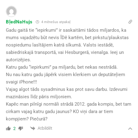
BļedNaHujs
4 mēnešus atpakaļ
Gadu gaitā tie “iepirkumi” ir saskaitāmi tādos miljardos, ka
mums vajadzētu būt nevis ĪDē kartēm, bet pirkstu/plaukstas
nospiedumu lasītājiem katrā sīkumā. Valsts iestādē,
sabiedriskajā transportā, vai Hesburgerā, vienalga. Ieej un
autorizējies.
Katru gadu “iepirkumi” pa miljardu, bet nekas nestrādā.
Nu nau katru gadu jāpērk visiem klerkiem un deputāteļiem
svaigi iPhone!!!
Vajag algot tāds sysadminus kas prot savu darbu. Izdevumi
mazināsies līdz pāris miljoniem.
Kapēc man pilnīgi normāli strādā 2012. gada kompis, bet tam
cirkam vajag katru gadu jaunus? KO viņi dara ar tiem
kompjiem? Piečurā?
Atbildēt
2