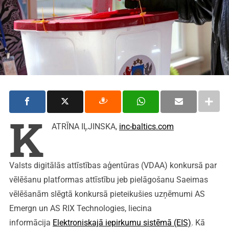
K
ATRĪNA IĻJINSKA,
inc-baltics.com
Valsts digitālās attīstības aģentūras (VDAA) konkursā par
vēlēšanu platformas attīstību jeb pielāgošanu Saeimas
vēlēšanām slēgtā konkursā pieteikušies uzņēmumi AS
Emergn un AS RIX Technologies, liecina
informācija
Elektroniskajā iepirkumu sistēmā (EIS)
. Kā