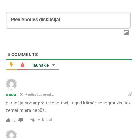
5
COMMENTS
jaunākie
ccca
9 mēnešus atpakaļ
parunāja sooar pretī vienotībai, tagad kāmēr nenograuzīs līdz
zemei miera nebūs.
Atbildēt
0