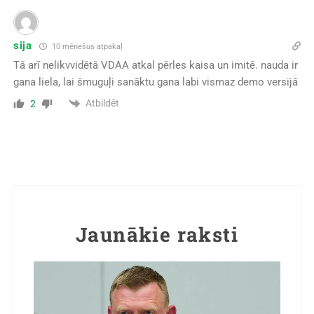
sija
10 mēnešus atpakaļ
Tā arī nelikvvidētā
VDAA atkal pērles kaisa un imitē. nauda ir
gana liela, lai šmuguļi sanāktu gana labi vismaz demo versijā
Atbildēt
2
Jaunākie raksti