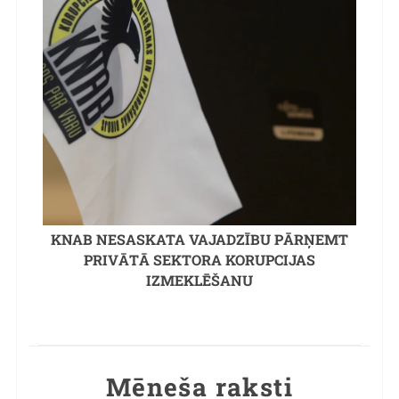
KNAB NESASKATA VAJADZĪBU PĀRŅEMT
PRIVĀTĀ SEKTORA KORUPCIJAS
IZMEKLĒŠANU
Mēneša raksti