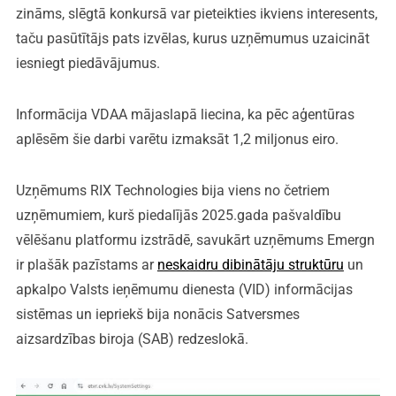
zināms, slēgtā konkursā var pieteikties ikviens interesents,
taču pasūtītājs pats izvēlas, kurus uzņēmumus uzaicināt
iesniegt piedāvājumus.
Informācija VDAA mājaslapā liecina, ka pēc aģentūras
aplēsēm šie darbi varētu izmaksāt 1,2 miljonus eiro.
Uzņēmums RIX Technologies bija viens no četriem
uzņēmumiem, kurš piedalījās 2025.gada pašvaldību
vēlēšanu platformu izstrādē, savukārt uzņēmums Emergn
ir plašāk pazīstams ar
neskaidru dibinātāju struktūru
un
apkalpo Valsts ieņēmumu dienesta (VID) informācijas
sistēmas un iepriekš bija nonācis Satversmes
aizsardzības biroja (SAB) redzeslokā.