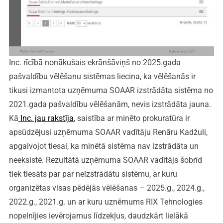
Inc. rīcībā nonākušais ekrānšāviņš no 2025.gada
pašvaldību vēlēšanu sistēmas liecina, ka vēlēšanās ir
tikusi izmantota uzņēmuma SOAAR izstrādāta sistēma no
2021.gada pašvaldību vēlēšanām, nevis izstrādāta jauna.
Kā
Inc. jau rakstīja
, saistība ar minēto prokuratūra ir
apsūdzējusi uzņēmuma SOAAR vadītāju Renāru Kadžuli,
apgalvojot tiesai, ka minētā sistēma nav izstrādāta un
neeksistē. Rezultātā uzņēmuma SOAAR vadītājs šobrīd
tiek tiesāts par par neizstrādātu sistēmu, ar kuru
organizētas visas pēdējās vēlēšanas – 2025.g., 2024.g.,
2022.g., 2021.g. un ar kuru uznēmums RIX Tehnologies
nopelnījies ievērojamus līdzekļus, daudzkārt lielākā