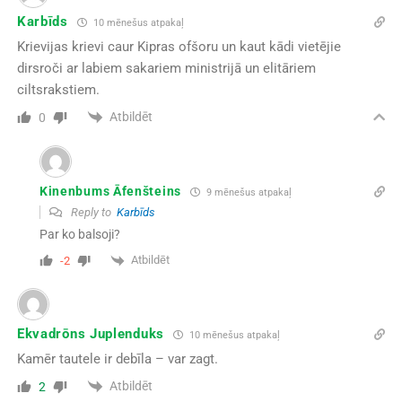
Karbīds
10 mēnešus atpakaļ
Krievijas krievi caur Kipras ofšoru un kaut kādi vietējie
dirsroči ar labiem sakariem ministrijā un elitāriem
ciltsrakstiem.
Atbildēt
0
Kinenbums Āfenšteins
9 mēnešus atpakaļ
Reply to
Karbīds
Par ko balsoji?
Atbildēt
-2
Ekvadrōns Juplenduks
10 mēnešus atpakaļ
Kamēr tautele ir debīla – var zagt.
Atbildēt
2