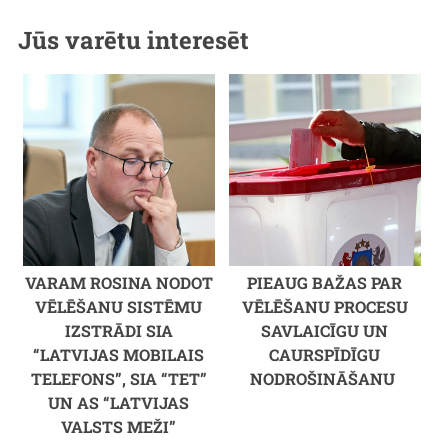
Jūs varētu interesēt
VARAM ROSINA NODOT
PIEAUG BAŽAS PAR
VĒLĒŠANU SISTĒMU
VĒLĒŠANU PROCESU
IZSTRĀDI SIA
SAVLAICĪGU UN
“LATVIJAS MOBILAIS
CAURSPĪDĪGU
TELEFONS”, SIA “TET”
NODROŠINĀŠANU
UN AS “LATVIJAS
VALSTS MEŽI”