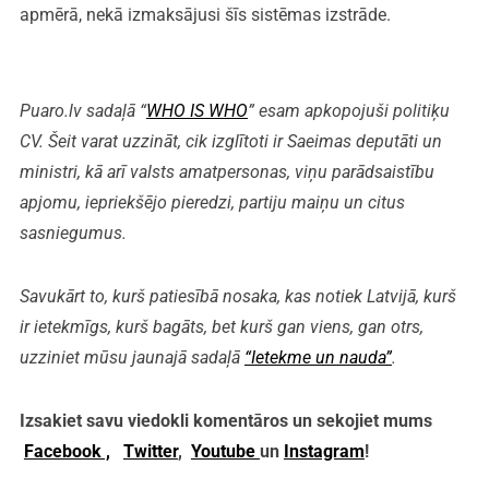
apmērā, nekā izmaksājusi šīs sistēmas izstrāde.
Puaro.lv sadaļā “
WHO IS WHO
” esam apkopojuši politiķu
CV. Šeit varat uzzināt, cik izglītoti ir Saeimas deputāti un
ministri, kā arī valsts amatpersonas, viņu parādsaistību
apjomu, iepriekšējo pieredzi, partiju maiņu un citus
sasniegumus.
Savukārt to, kurš patiesībā nosaka, kas notiek Latvijā, kurš
ir ietekmīgs, kurš bagāts, bet kurš gan viens, gan otrs,
uzziniet mūsu jaunajā sadaļā
“Ietekme un nauda”
.
Izsakiet savu viedokli komentāros un sekojiet mums
Facebook ,
Twitter
,
Youtube
un
Instagram
!