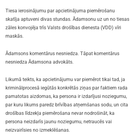
Tiesa ierosinājumu par apcietinājuma piemērošanu
skatīja aptuveni divas stundas. Ādamsonu uz un no tiesas
zāles konvojēja trīs Valsts drošības dienesta (VDD) vīri
maskās.
Ādamsons komentārus nesniedza. Tāpat komentārus
nesniedza Ādamsona advokāts.
Likumā teikts, ka apcietinājumu var piemērot tikai tad, ja
kriminālprocesā iegūtās konkrētās ziņas par faktiem rada
pamatotas aizdomas, ka persona ir izdarījusi noziegumu,
par kuru likums paredz brīvības atņemšanas sodu, un cita
drošības līdzekļa piemērošana nevar nodrošināt, ka
persona neizdarīs jaunu noziegumu, netraucēs vai
neizvairīsies no izmeklēšanas.