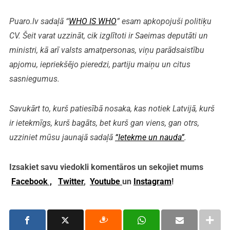
Puaro.lv sadaļā “
WHO IS WHO
” esam apkopojuši politiķu
CV. Šeit varat uzzināt, cik izglītoti ir Saeimas deputāti un
ministri, kā arī valsts amatpersonas, viņu parādsaistību
apjomu, iepriekšējo pieredzi, partiju maiņu un citus
sasniegumus.
Savukārt to, kurš patiesībā nosaka, kas notiek Latvijā, kurš
ir ietekmīgs, kurš bagāts, bet kurš gan viens, gan otrs,
uzziniet mūsu jaunajā sadaļā
“Ietekme un nauda”
.
Izsakiet savu viedokli komentāros un sekojiet mums
Facebook ,
Twitter
,
Youtube
un
Instagram
!