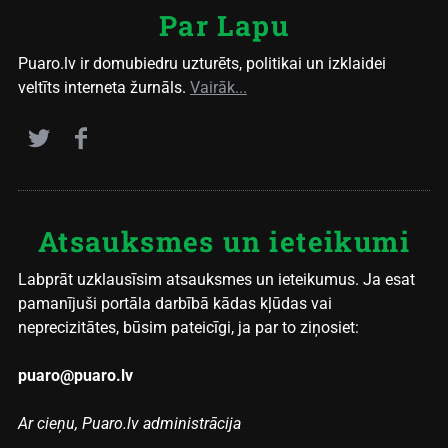
Par Lapu
Puaro.lv ir domubiedru uzturēts, politikai un izklaidei
veltīts interneta žurnāls.
Vairāk...
Atsauksmes un ieteikumi
Labprāt uzklausīsim atsauksmes un ieteikumus. Ja esat
pamanījuši portāla darbībā kādas kļūdas vai
neprecizitātes, būsim pateicīgi, ja par to ziņosiet:
puaro@puaro.lv
Ar cieņu, Puaro.lv administrācija