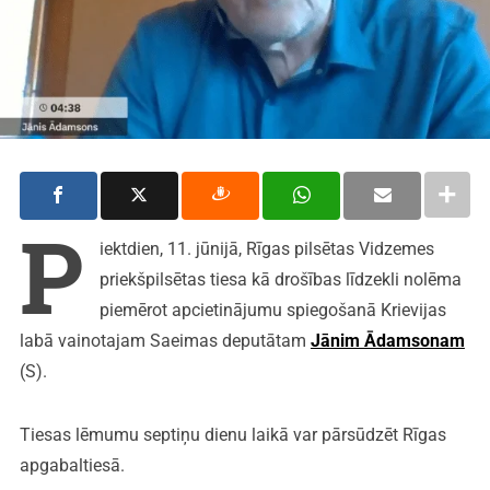
P
iektdien, 11. jūnijā, Rīgas pilsētas Vidzemes
priekšpilsētas tiesa kā drošības līdzekli nolēma
piemērot apcietinājumu spiegošanā Krievijas
labā vainotajam Saeimas deputātam
Jānim Ādamsonam
(S).
Tiesas lēmumu septiņu dienu laikā var pārsūdzēt Rīgas
apgabaltiesā.