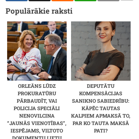
Populārākie raksti
ORLEĀNS LŪDZ
DEPUTĀTU
PROKURATŪRU
KOMPENSĀCIJAS
PĀRBAUDĪT, VAI
SANIKNO SABIEDRĪBU:
POLICIJA SPECIĀLI
KĀPĒC TAUTAS
NENOVILCINA
KALPIEM APMAKSĀ TO,
“JAUNĀS VIENOTĪBAS”,
PAR KO TAUTA MAKSĀ
IESPĒJAMS, VILTOTO
PATI?
DOKUMENTU LIETU