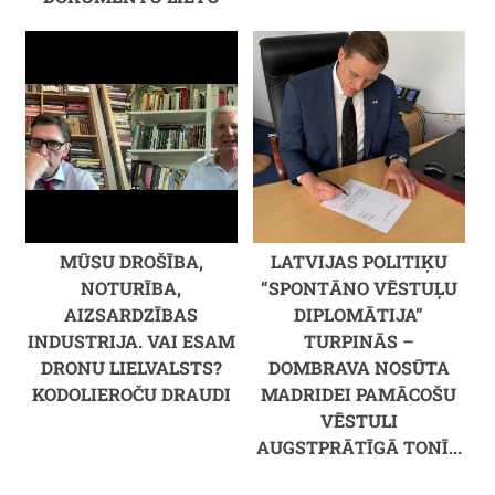
MŪSU DROŠĪBA,
LATVIJAS POLITIĶU
NOTURĪBA,
“SPONTĀNO VĒSTUĻU
AIZSARDZĪBAS
DIPLOMĀTIJA”
INDUSTRIJA. VAI ESAM
TURPINĀS –
DRONU LIELVALSTS?
DOMBRAVA NOSŪTA
KODOLIEROČU DRAUDI
MADRIDEI PAMĀCOŠU
VĒSTULI
AUGSTPRĀTĪGĀ TONĪ...