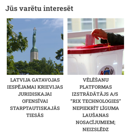
Jūs varētu interesēt
LATVIJA GATAVOJAS
VĒLĒŠANU
IESPĒJAMAI KRIEVIJAS
PLATFORMAS
JURIDISKAJAI
IZSTRĀDĀTĀJS A/S
OFENSĪVAI
“RIX TECHNOLOGIES”
STARPTAUTISKAJĀS
NEPIEKRĪT LĪGUMA
TIESĀS
LAUŠANAS
NOSACĪJUMIEM;
NEIZSLĒDZ