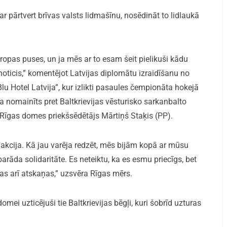
r pārtvert brīvas valsts lidmašīnu, nosēdināt to lidlaukā
iropas puses, un ja mēs ar to esam šeit pielikuši kādu
r noticis,” komentējot Latvijas diplomātu izraidīšanu no
lu Hotel Latvija”, kur izlikti pasaules čempionāta hokejā
ika nomainīts pret Baltkrievijas vēsturisko sarkanbalto
 Rīgas domes priekšsēdētājs Mārtiņš Staķis (PP).
kcija. Kā jau varēja redzēt, mēs bijām kopā ar mūsu
āparāda solidaritāte. Es neteiktu, ka es esmu priecīgs, bet
as arī atskaņas,” uzsvēra Rīgas mērs.
omei uzticējuši tie Baltkrievijas bēgļi, kuri šobrīd uzturas