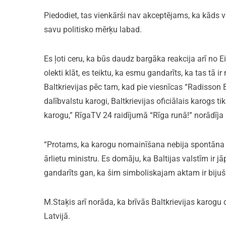
Piedodiet, tas vienkārši nav akceptējams, ka kāds va
savu politisko mērķu labad.
Es ļoti ceru, ka būs daudz bargāka reakcija arī no E
olekti klāt, es teiktu, ka esmu gandarīts, ka tas tā i
Baltkrievijas pēc tam, kad pie viesnīcas “Radisson B
dalībvalstu karogi, Baltkrievijas oficiālais karogs t
karogu,” RīgaTV 24 raidījumā “Rīga runā!” norādīja
“Protams, ka karogu nomainīšana nebija spontāna a
ārlietu ministru. Es domāju, ka Baltijas valstīm ir j
gandarīts gan, ka šim simboliskajam aktam ir bijuš
M.Staķis arī norāda, ka brīvās Baltkrievijas karogu d
Latvijā.