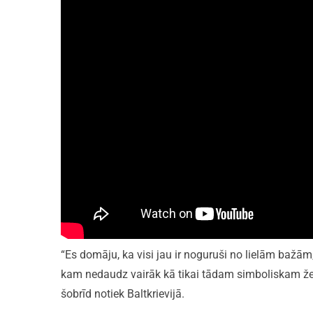
“Es domāju, ka visi jau ir noguruši no lielām bažām
kam nedaudz vairāk kā tikai tādam simboliskam žes
šobrīd notiek Baltkrievijā.