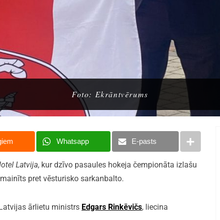
Foto: Ekrāntvērums
giem
Whatsapp
E-pasts
tel Latvija
, kur dzīvo pasaules hokeja čempionāta izlašu
mainīts pret vēsturisko sarkanbalto.
atvijas ārlietu ministrs
Edgars Rinkēvičs
, liecina