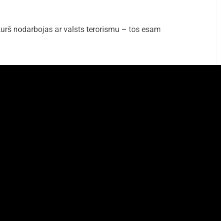
 kurš nodarbojas ar valsts terorismu – tos esam