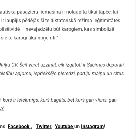
autiska pasažieru lidmašīna ir nolaupīta tikai tāpēc, lai
ir laupījis pēdējās šī te diktatoriskā režīma leģitimitātes
 pilsētvidē – nevajadzētu būt karogiem, kas simbolizē
 šie te karogi tika noņemti.”
iķu CV. Šeit varat uzzināt, cik izglītoti ir Saeimas deputāti
aistību apjomu, iepriekšējo pieredzi, partiju maiņu un citus
, kurš ir ietekmīgs, kurš bagāts, bet kurš gan viens, gan
a”
.
mums
Facebook ,
Twitter
,
Youtube
un
Instagram
!