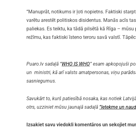
“Manuprāt, notikums ir ļoti nopietns. Faktiski starpt
varētu arestēt politiskos disidentus. Manās acīs tas 
paliekas. Es teiktu, ka tādā pilsētā kā Rīga – mūsu
režīmu, kas faktiski īsteno teroru savā valstī. Tāpēc
Puaro.lv sadaļā “
WHO IS WHO
” esam apkopojuši polit
un ministri, kā arī valsts amatpersonas, viņu parāds
sasniegumus.
Savukārt to, kurš patiesībā nosaka, kas notiek Latvijā
otrs, uzziniet mūsu jaunajā sadaļā
“Ietekme un naud
Izsakiet savu viedokli komentāros un sekojiet 