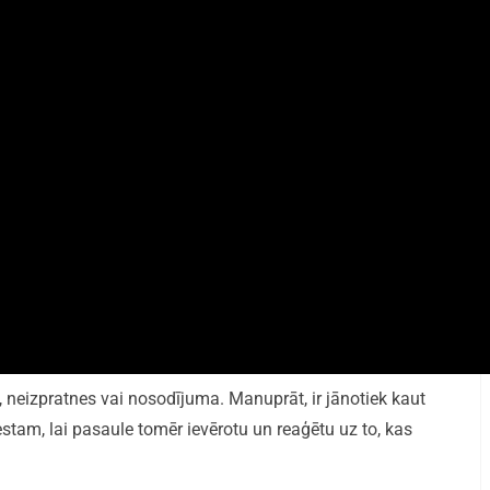
, neizpratnes vai nosodījuma. Manuprāt, ir jānotiek kaut
tam, lai pasaule tomēr ievērotu un reaģētu uz to, kas