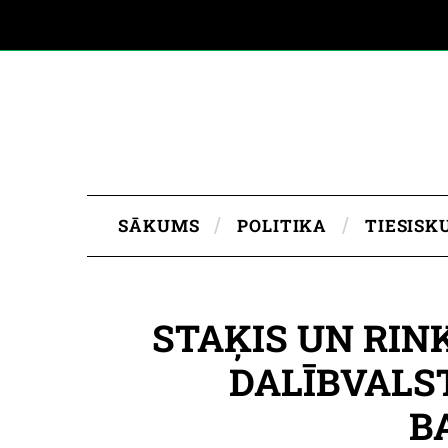
SĀKUMS
POLITIKA
TIESISK
STAĶIS UN RIN
DALĪBVALS
B