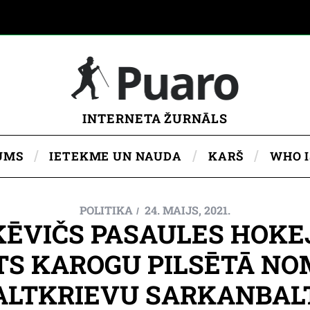
INTERNETA ŽURNĀLS
UMS
IETEKME UN NAUDA
KARŠ
WHO 
POLITIKA
24. MAIJS, 2021.
KĒVIČS PASAULES HOK
TS KAROGU PILSĒTĀ NO
ALTKRIEVU SARKANBAL