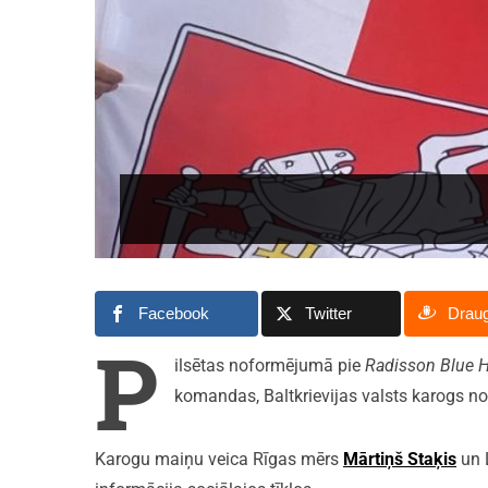
Facebook
Twitter
Drau
P
ilsētas noformējumā pie
Radisson Blue Ho
komandas, Baltkrievijas valsts karogs no
Karogu maiņu veica Rīgas mērs
Mārtiņš Staķis
un L