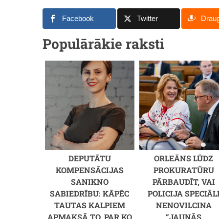
Facebook
Twitter
Drau
Populārākie raksti
DEPUTĀTU
ORLEĀNS LŪDZ
KOMPENSĀCIJAS
PROKURATŪRU
SANIKNO
PĀRBAUDĪT, VAI
SABIEDRĪBU: KĀPĒC
POLICIJA SPECIĀL
TAUTAS KALPIEM
NENOVILCINA
APMAKSĀ TO, PAR KO
“JAUNĀS