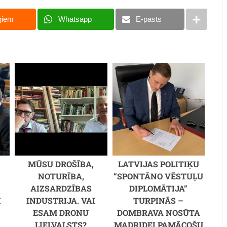
giem
Whatsapp
E-pasts
MŪSU DROŠĪBA,
LATVIJAS POLITIĶU
NOTURĪBA,
“SPONTĀNO VĒSTUĻU
AIZSARDZĪBAS
DIPLOMĀTIJA”
I
INDUSTRIJA. VAI
TURPINĀS –
ESAM DRONU
DOMBRAVA NOSŪTA
LIELVALSTS?
MADRIDEI PAMĀCOŠU