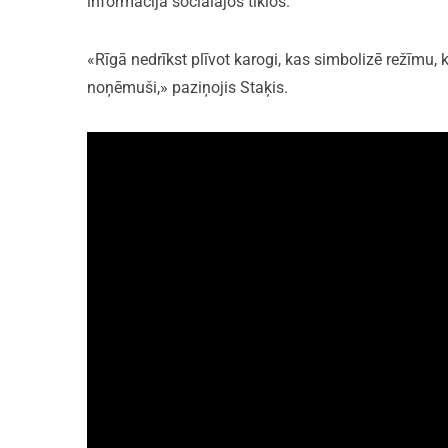
informācija sociālajos tīklos.
«Rīgā nedrīkst plīvot karogi, kas simbolizē režīmu,
noņēmuši,» paziņojis Staķis.