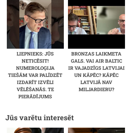
LIEPNIEKS: JŪS
BRONZAS LAIKMETA
NETICĒSIT!
GALS. VAI AIR BALTIC
NUMEROLOĢIJA
IR VAJADZĪGS LATVIJAI
TIEŠĀM VAR PALĪDZĒT
UN KĀPĒC? KĀPĒC
IZDARĪT IZVĒLI
LATVIJĀ NAV
VĒLĒŠANĀS. TE
MILJARDIERU?
PIERĀDĪJUMS
Jūs varētu interesēt