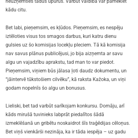
neuzņemties tādus upurus. Varbūt valdība var pameklēt
kādu citu.
Bet labi, pieņemsim, es kļūdos. Pieņemsim, es nespēju
iztēloties visus tos smagos darbus, kuri katru dienu
gulsies uz šo komisijas locekļu pleciem. Tā kā komisija
nav savus plānus publicējusi, jo bija aizņemta ar savu
algu un vajadzību aprakstu, tad man to var piedot.
Pieņemsim, viņiem būs jālasa ļoti daudz dokumentu, un
“jāintervē tūkstošiem cilvēku”, kā raksta Kažoka, un viņi
godam nopelnīs šo algu un bonusus.
Lieliski, bet tad varbūt sarīkojam konkursu. Domāju, arī
kāds mirušā tuvinieks labprāt piedalītos šādā
izmeklēšanā un gribētu noskaidrot šīs traģēdijas cēloņus.
Bet viņš vienkārši nezināja, ka ir tāda iespēja – uz gadu