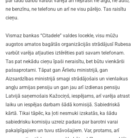
par tādu darbu varbūt varēja arī neprasīt ne algu, ne auto,
ne benzīnu, ne telefonu un arī ne visu pārējo. Tas raisītu
cieņu.
Vismaz bankas “Citadele” valdes locekle, visu mūžu
augstos amatos bagātās organizācijās strādājusī Rubesa
varbūt varēja atļauties iztērēties pati savam telefonam.
Tas pat nekādu cieņu īpaši neraisītu, bet būtu vienkārši
pašsaprotami. Tāpat gan Ārlietu ministrijā, gan
Aizsardzības ministrijā smagi strādājošais un vienlaikus
angļu armijas pensiju un gan jau arī izdienas pensiju
Latvijā saņemošais Kažociņš, iespējams, arī varēja atrast
laiku un iespējas darbam šādā komisijā. Sabiedriskā
kārtā. Tikai tāpēc, ka ļoti nesmuki izskatās, ka šādu
sabiedrisku komisiju uzreiz padara par barotni varai
pakalpīgajiem un tuvu stāvošajiem. Var, protams, arī