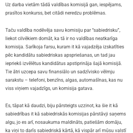
Uz darba vietām tādā valdības komisijā gan, iespējams,
prasītos konkurss, bet citādi neredzu problēmas.
Taču valdība nodēvēja savu komisiju par “sabiedrisku”,
liekot cilvēkiem domāt, ka tā ir no valdības neatkarīga
komisija. Sarīkoja farsu, kuram it kā vajadzēja izskatīties
pēc kandidātu sabiedriskas apspriešanas, un tad jau
iepriekš izvēlētus kandidātus apstiprināja šajā komisijā.
Tie ātri uzcepa savu finansiālo un sadzīvisko vēlmju
sarakstu – telefoni, benzīns, algas, automašīnas, kas nu
viss viņiem vajadzīgs, un komisija gatava.
Es, tāpat kā daudzi, biju pārsteigts uzzinot, ka šie it kā
sabiedrības it kā sabiedriskās komisijas pārstāvji saņems
algu, jo es arī, nosaukuma maldināts, patiešām domāju,
ka viņi to darīs sabiedriskā kārtā, kā vispār arī mūsu valstī