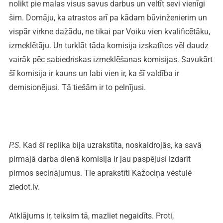
nolikt pie malas visus savus darbus un veltīt sevi vienīgi
šim. Domāju, ka atrastos arī pa kādam būvinženierim un
vispār virkne dažādu, ne tikai par Voiku vien kvalificētāku,
izmeklētāju. Un turklāt tāda komisija izskatītos vēl daudz
vairāk pēc sabiedriskas izmeklēšanas komisijas. Savukārt
šī komisija ir kauns un labi vien ir, ka šī valdība ir
demisionējusi. Tā tiešām ir to pelnījusi.
P.S
. Kad šī replika bija uzrakstīta, noskaidrojās, ka savā
pirmajā darba dienā komisija ir jau paspējusi izdarīt
pirmos secinājumus. Tie aprakstīti Kažociņa vēstulē
ziedot.lv.
Atklājums ir, teiksim tā, mazliet negaidīts. Proti,