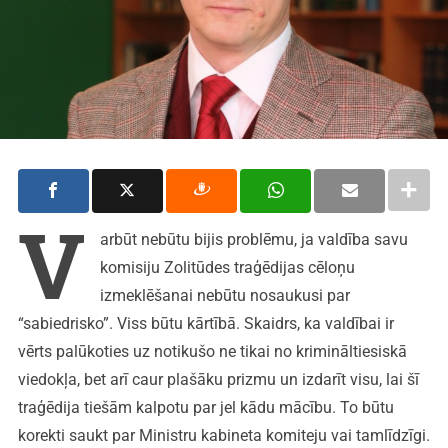
V
arbūt nebūtu bijis problēmu, ja valdība savu
komisiju Zolitūdes traģēdijas cēloņu
izmeklēšanai nebūtu nosaukusi par
“sabiedrisko”. Viss būtu kārtībā. Skaidrs, ka valdībai ir
vērts palūkoties uz notikušo ne tikai no krimināltiesiskā
viedokļa, bet arī caur plašāku prizmu un izdarīt visu, lai šī
traģēdija tiešām kalpotu par jel kādu mācību. To būtu
korekti saukt par Ministru kabineta komiteju vai tamlīdzīgi.