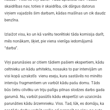
skaidrības nav, toties ir skaidrība, cik dārgus datorus
viņiem vajadzēs šim darbam, kādas mašīnas un cik daudz
benzīna.
Izlaižot visu, ko un kā varētu teorētiski tāda komisija darīt,
mēs nonākam, šķiet, pie viena vienīga iedomājamā
“darba”.
Viņi parunāsies ar citiem tādiem pašiem ekspertiem, kādu
celtnieku un kādu arhitektu, nosauks to par intervijām un
visi kopā uzrakstīs vienu eseju, kura sastāvēs no minēto
interviju fragmentiem un varbūt kādu pašu domu. Tāds
būs četru cilvēku un triju palīgu pilnas slodzes darbs gada
garumā. Nu, varbūt pasūtīs kādu ekspertīzi un uzaicinās
parunāties kādu ārzemnieku. Viss. Tad, lūk, es domāju, ka