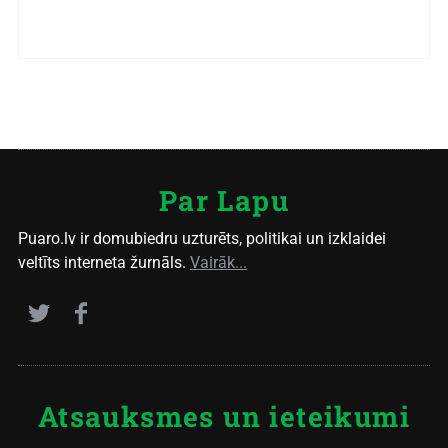
Par Lapu
Puaro.lv ir domubiedru uzturēts, politikai un izklaidei
veltīts interneta žurnāls.
Vairāk...
Atsauksmes un ieteikumi