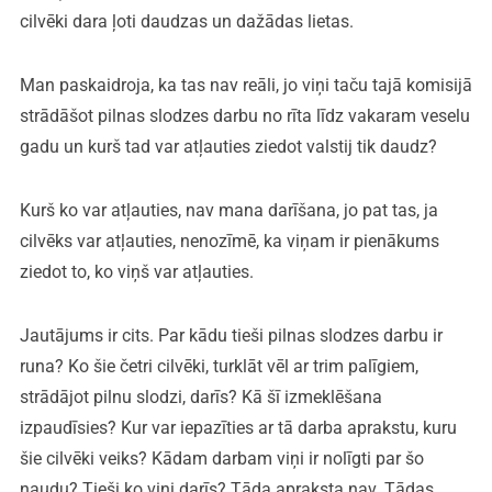
cilvēki dara ļoti daudzas un dažādas lietas.
Man paskaidroja, ka tas nav reāli, jo viņi taču tajā komisijā
strādāšot pilnas slodzes darbu no rīta līdz vakaram veselu
gadu un kurš tad var atļauties ziedot valstij tik daudz?
Kurš ko var atļauties, nav mana darīšana, jo pat tas, ja
cilvēks var atļauties, nenozīmē, ka viņam ir pienākums
ziedot to, ko viņš var atļauties.
Jautājums ir cits. Par kādu tieši pilnas slodzes darbu ir
runa? Ko šie četri cilvēki, turklāt vēl ar trim palīgiem,
strādājot pilnu slodzi, darīs? Kā šī izmeklēšana
izpaudīsies? Kur var iepazīties ar tā darba aprakstu, kuru
šie cilvēki veiks? Kādam darbam viņi ir nolīgti par šo
naudu? Tieši ko viņi darīs? Tāda apraksta nav. Tādas