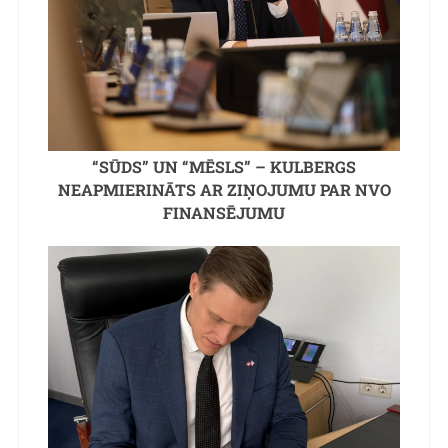
“SŪDS” UN “MĒSLS” – KULBERGS
NEAPMIERINĀTS AR ZIŅOJUMU PAR NVO
FINANSĒJUMU