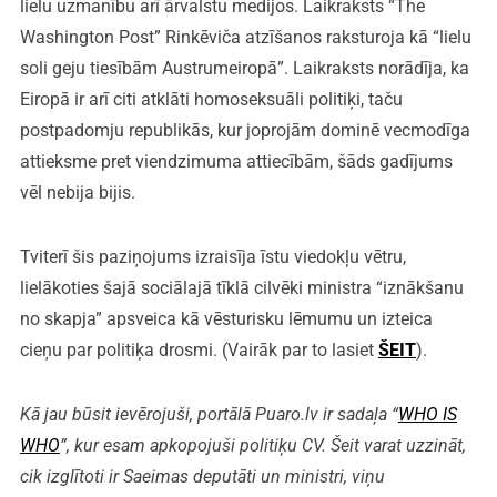
lielu uzmanību arī ārvalstu medijos. Laikraksts “The
Washington Post” Rinkēviča atzīšanos raksturoja kā “lielu
soli geju tiesībām Austrumeiropā”. Laikraksts norādīja, ka
Eiropā ir arī citi atklāti homoseksuāli politiķi, taču
postpadomju republikās, kur joprojām dominē vecmodīga
attieksme pret viendzimuma attiecībām, šāds gadījums
vēl nebija bijis.
Tviterī šis paziņojums izraisīja īstu viedokļu vētru,
lielākoties šajā sociālajā tīklā cilvēki ministra “iznākšanu
no skapja” apsveica kā vēsturisku lēmumu un izteica
cieņu par politiķa drosmi. (Vairāk par to lasiet
ŠEIT
).
Kā jau būsit ievērojuši, portālā Puaro.lv ir sadaļa “
WHO IS
WHO
”, kur esam apkopojuši politiķu CV. Šeit varat uzzināt,
cik izglītoti ir Saeimas deputāti un ministri, viņu