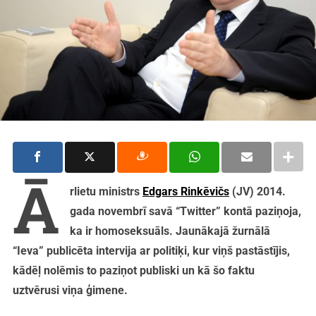
Ā
rlietu ministrs
Edgars Rinkēvičs
(JV) 2014.
gada novembrī savā “Twitter” kontā paziņoja,
ka ir homoseksuāls. Jaunākajā žurnālā
“Ieva” publicēta intervija ar politiķi, kur viņš pastāstījis,
kādēļ nolēmis to paziņot publiski un kā šo faktu
uztvērusi viņa ģimene.