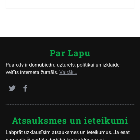
Par Lapu
Puaro.lv ir domubiedru uzturēts, politikai un izklaidei
veltīts interneta žurnāls.
Vairāk...
Atsauksmes un ieteikumi
Labprāt uzklausīsim atsauksmes un ieteikumus. Ja esat
pamanījuši portāla darbībā kādas kļūdas vai