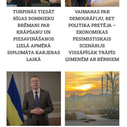
TURPINĀS TIESĀT
VAIMANAS PAR
RĪGAS DOMNIEKU
DEMOGRĀFIJU, BET
BRĒMANI PAR
POLITIKA PRETĒJA –
KRĀPŠANU UN
EKONOMIKAS
PIESAVINĀŠANOS
PESIMISTISKAIS
LIELĀ APMĒRĀ
SCENĀRIJS
DIPLOMĀTA KARJERAS
VISSĀPĪGĀK TRĀPĪS
LAIKĀ
ĢIMENĒM AR BĒRNIEM