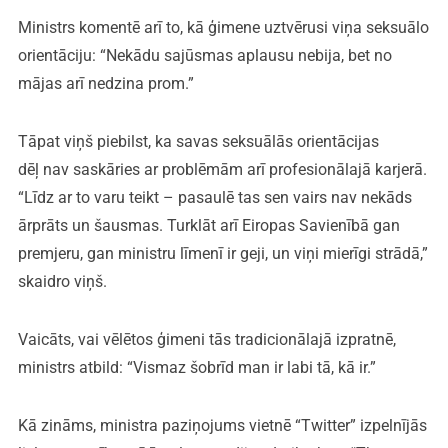
Ministrs komentē arī to, kā ģimene uztvērusi viņa seksuālo
orientāciju: “Nekādu sajūsmas aplausu nebija, bet no
mājas arī nedzina prom.”
Tāpat viņš piebilst, ka savas seksuālās orientācijas
dēļ nav saskāries ar problēmām arī profesionālajā karjerā.
“Līdz ar to varu teikt – pasaulē tas sen vairs nav nekāds
ārprāts un šausmas. Turklāt arī Eiropas Savienībā gan
premjeru, gan ministru līmenī ir geji, un viņi mierīgi strādā,”
skaidro viņš.
Vaicāts, vai vēlētos ģimeni tās tradicionālajā izpratnē,
ministrs atbild: “Vismaz šobrīd man ir labi tā, kā ir.”
Kā zināms, ministra paziņojums vietnē “Twitter” izpelnījās