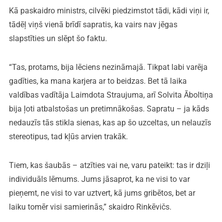
Kā paskaidro ministrs, cilvēki piedzimstot tādi, kādi viņi ir,
tādēļ viņš vienā brīdī sapratis, ka vairs nav jēgas
slapstīties un slēpt šo faktu.
“Tas, protams, bija lēciens nezināmajā. Tikpat labi varēja
gadīties, ka mana karjera ar to beidzas. Bet tā laika
valdības vadītāja Laimdota Straujuma, arī Solvita Āboltiņa
bija ļoti atbalstošas un pretimnākošas. Sapratu – ja kāds
nedauzīs tās stikla sienas, kas ap šo uzceltas, un nelauzīs
stereotipus, tad kļūs arvien trakāk.
Tiem, kas šaubās – atzīties vai ne, varu pateikt: tas ir dziļi
individuāls lēmums. Jums jāsaprot, ka ne visi to var
pieņemt, ne visi to var uztvert, kā jums gribētos, bet ar
laiku tomēr visi samierinās,” skaidro Rinkēvičs.