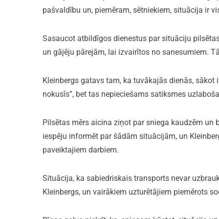
pašvaldību un, piemēram, sētniekiem, situācija ir v
Sasaucot atbildīgos dienestus par situāciju pilsēta
un gājēju pārejām, lai izvairītos no sanesumiem. Tā
Kleinbergs gatavs tam, ka tuvākajās dienās, sākot iz
nokusīs”, bet tas nepieciešams satiksmes uzlaboša
Pilsētas mērs aicina ziņot par sniega kaudzēm un b
iespēju informēt par šādām situācijām, un Kleinberg
paveiktajiem darbiem.
Situācija, ka sabiedriskais transports nevar uzbrau
Kleinbergs, un vairākiem uzturētājiem piemērots sods