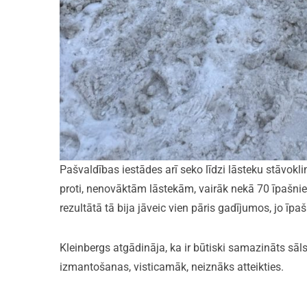
Pašvaldības iestādes arī seko līdzi lāsteku stāvok
proti, nenovāktām lāstekām, vairāk nekā 70 īpašni
rezultātā tā bija jāveic vien pāris gadījumos, jo īpašn
Kleinbergs atgādināja, ka ir būtiski samazināts sā
izmantošanas, visticamāk, neiznāks atteikties.