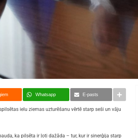
giem
Whatsapp
E-pasts
pilsētas ielu ziemas uzturēšanu vērtē starp seši un vāju
da, ka pilsēta ir ļoti dažāda – tur, kur ir sinerģija starp