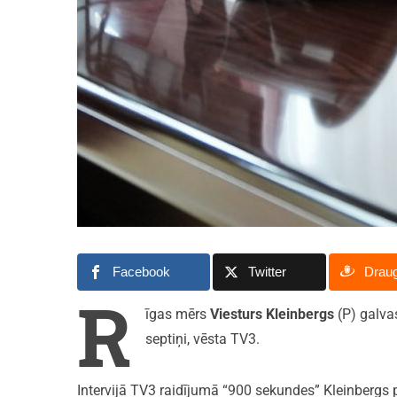
Facebook
Twitter
Drau
R
īgas mērs
Viesturs Kleinbergs
(P) galvas
septiņi, vēsta TV3.
Intervijā TV3 raidījumā “900 sekundes” Kleinbergs pau