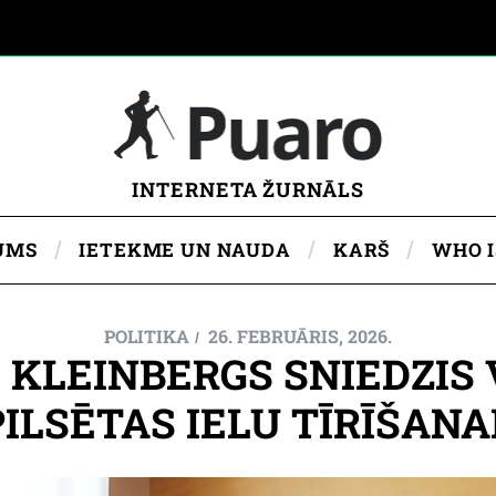
INTERNETA ŽURNĀLS
UMS
IETEKME UN NAUDA
KARŠ
WHO 
POLITIKA
26. FEBRUĀRIS, 2026.
 KLEINBERGS SNIEDZI
ILSĒTAS IELU TĪRĪŠANA