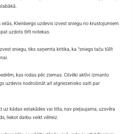
islabākā.
s ielās, Kleinbergs uzdevis izvest sniegu no krustojumiem
pat uzdots tīrīt notekas.
vest sniegu, tiks saņemta kritika, ka “sniegs taču tūlīt
nai.
edrēm, kas rodas pēc ziemas. Cilvēki aktīvi izmanto
s uzdevis nodrošināt arī atgriezenisko saiti par
kt uz kādas estakādes vai tilta, nav pieļaujama, uzsvēra
, liekot darbu veikt vēlreiz.