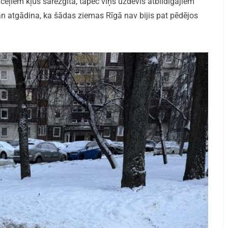
z ceļiem kļūs sarežģīta, tāpēc viņš uzdevis atbildīgajiem
an atgādina, ka šādas ziemas Rīgā nav bijis pat pēdējos