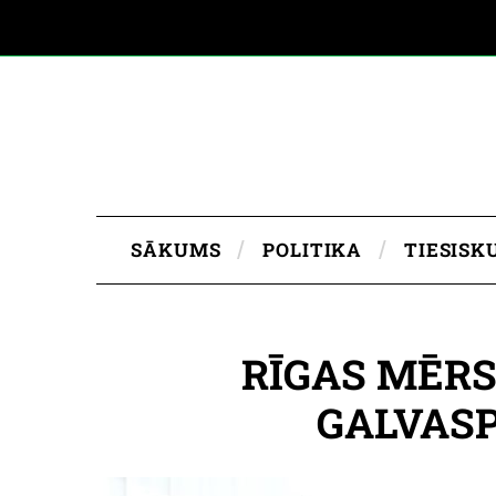
SĀKUMS
POLITIKA
TIESISK
RĪGAS MĒRS
GALVASP