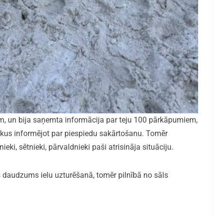
lim, un bija saņemta informācija par teju 100 pārkāpumiem,
ekus informējot par piespiedu sakārtošanu. Tomēr
ieki, sētnieki, pārvaldnieki paši atrisināja situāciju.
ls daudzums ielu uzturēšanā, tomēr pilnībā no sāls