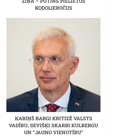
ZIŅA – PUTINS PIELIETOS
KODOLIEROČUS
KARIŅŠ BARGI KRITIZĒ VALSTS
VADĪBU, SEVIŠĶI SKARBI KULBERGU
UN “JAUNO VIENOTĪBU”