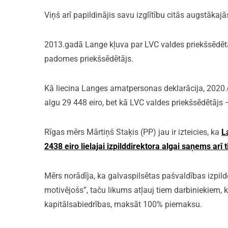
Viņš arī papildinājis savu izglītību citās augstākajās
2013.gadā Lange kļuva par LVC valdes priekšsēdētā
padomes priekšsēdētājs.
Kā liecina Langes amatpersonas deklarācija, 2020
algu 29 448 eiro, bet kā LVC valdes priekšsēdētājs 
Rīgas mērs Mārtiņš Staķis (PP) jau ir izteicies, ka
L
2438 eiro lielajai izpilddirektora algai saņems arī 
Mērs norādīja, ka galvaspilsētas pašvaldības izpil
motivējošs”, taču likums atļauj tiem darbiniekiem, 
kapitālsabiedrības, maksāt 100% piemaksu.