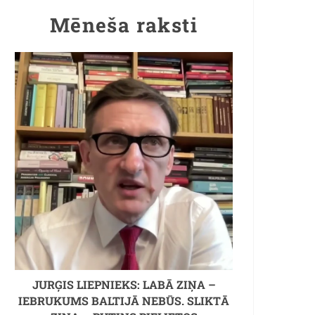
Mēneša raksti
JURĢIS LIEPNIEKS: LABĀ ZIŅA –
IEBRUKUMS BALTIJĀ NEBŪS. SLIKTĀ