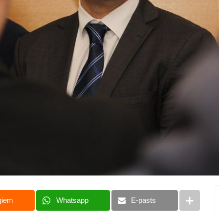
giem
Whatsapp
E-pasts