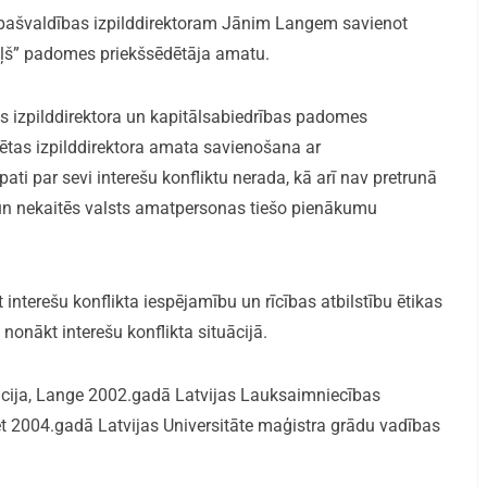
pašvaldības izpilddirektoram Jānim Langem savienot
ceļš” padomes priekšsēdētāja amatu.
s izpilddirektora un kapitālsabiedrības padomes
ētas izpilddirektora amata savienošana ar
i par sevi interešu konfliktu nerada, kā arī nav pretrunā
un nekaitēs valsts amatpersonas tiešo pienākumu
interešu konflikta iespējamību un rīcības atbilstību ētikas
onākt interešu konflikta situācijā.
ācija, Lange 2002.gadā Latvijas Lauksaimniecības
et 2004.gadā Latvijas Universitāte maģistra grādu vadības