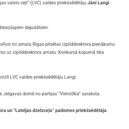
as valsts ceļi” (LVC) valdes priekšsēdētāju
Jāni Langi
ātesošajiem deputātiem.
rīvot no amata Rīgas pilsētas izpilddirektora pienākumu
kurss uz izpilddirektora amatu. Konkursā kopumā tika
rzīt LVC valdes priekšsēdētāju Langi.
s Jelgavas domē no partijas “Vienotība” saraksta.
tora un “Latvijas dzelzceļa” padomes priekšsēdētāja