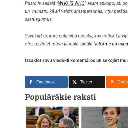
Puaro.lv sadaļā “
WHO IS WHO
” esam apkopojuši polit
un ministri, kā arī valsts amatpersonas, viņu parāds
sasniegumus.
Savukārt to, kurš patiesībā nosaka, kas notiek Latvijā
otrs, uzziniet mūsu jaunajā sadaļā
“Ietekme un naud
Izsakiet savu viedokli komentāros un sekojiet 
Facebook
Twitter
Drau
Populārākie raksti