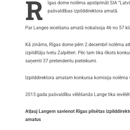
R
īgas dome nolēma apstiprināt SIA “Latvij
pašvaldības izpilddirektora amatā.
Par Langes iecelšanu amatā nobalsoja 46 no 57 kl
Kā zināms, Rīgas dome pērn 2.decembrī nolēma atb
izpildītāju Ivetu Zalpēteri. Pēc tam tika rīkots kon
saņemti 37 pretendentu pieteikumi.
Izpilddirektora amatam konkursa komisija nolēma vi
2013.gada pašvaldību vēlēšanās Lange tika ievēlēt
Atļauj Langem savienot Rīgas pilsētas izpilddirek
amatus