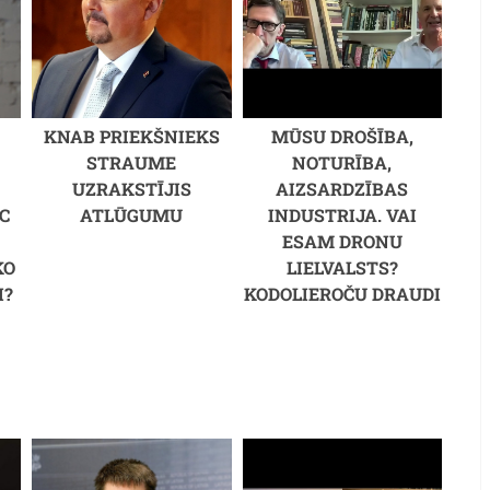
KNAB PRIEKŠNIEKS
MŪSU DROŠĪBA,
STRAUME
NOTURĪBA,
UZRAKSTĪJIS
AIZSARDZĪBAS
C
ATLŪGUMU
INDUSTRIJA. VAI
M
ESAM DRONU
KO
LIELVALSTS?
I?
KODOLIEROČU DRAUDI