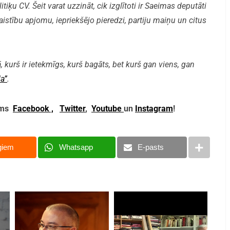
iķu CV. Šeit varat uzzināt, cik izglītoti ir Saeimas deputāti
aistību apjomu, iepriekšējo pieredzi, partiju maiņu un citus
, kurš ir ietekmīgs, kurš bagāts, bet kurš gan viens, gan
a”
.
mums
Facebook ,
Twitter
,
Youtube
un
Instagram
!
giem
Whatsapp
E-pasts