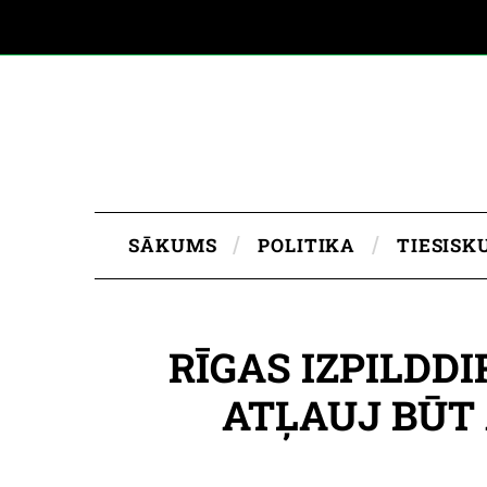
SĀKUMS
POLITIKA
TIESISK
RĪGAS IZPILDD
ATĻAUJ BŪT 