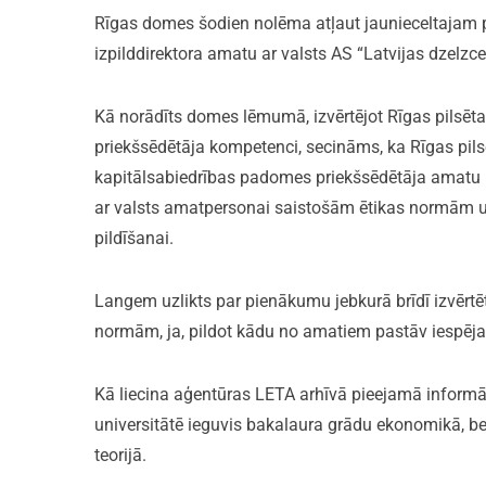
Rīgas domes šodien nolēma atļaut jaunieceltajam 
izpilddirektora amatu ar valsts AS “Latvijas dzelz
Kā norādīts domes lēmumā, izvērtējot Rīgas pilsēta
priekšsēdētāja kompetenci, secināms, ka Rīgas pils
kapitālsabiedrības padomes priekšsēdētāja amatu pat
ar valsts amatpersonai saistošām ētikas normām 
pildīšanai.
Langem uzlikts par pienākumu jebkurā brīdī izvērtēt 
normām, ja, pildot kādu no amatiem pastāv iespēja n
Kā liecina aģentūras LETA arhīvā pieejamā inform
universitātē ieguvis bakalaura grādu ekonomikā, b
teorijā.