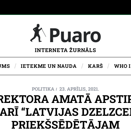
INTERNETA ŽURNĀLS
UMS
IETEKME UN NAUDA
KARŠ
WHO 
POLITIKA
23. APRĪLIS, 2021.
IREKTORA AMATĀ APSTI
ARĪ “LATVIJAS DZELZC
PRIEKŠSĒDĒTĀJAM