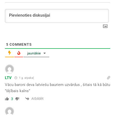
5
COMMENTS
jaunākie
LTV
1 g. atpakaļ
Vācu baroni deva latviešu bauriem uzvārdus , šitais tā kā būtu
”šķībais kalns”
Atbildēt
3