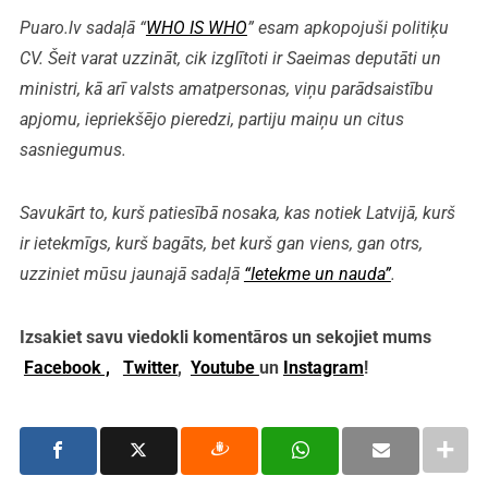
Puaro.lv sadaļā “
WHO IS WHO
” esam apkopojuši politiķu
CV. Šeit varat uzzināt, cik izglītoti ir Saeimas deputāti un
ministri, kā arī valsts amatpersonas, viņu parādsaistību
apjomu, iepriekšējo pieredzi, partiju maiņu un citus
sasniegumus.
Savukārt to, kurš patiesībā nosaka, kas notiek Latvijā, kurš
ir ietekmīgs, kurš bagāts, bet kurš gan viens, gan otrs,
uzziniet mūsu jaunajā sadaļā
“Ietekme un nauda”
.
Izsakiet savu viedokli komentāros un sekojiet mums
Facebook ,
Twitter
,
Youtube
un
Instagram
!