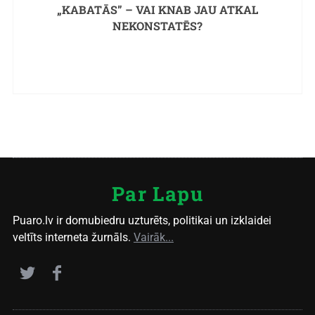
„KABATĀS” – VAI KNAB JAU ATKAL
NEKONSTATĒS?
Par Lapu
Puaro.lv ir domubiedru uzturēts, politikai un izklaidei
veltīts interneta žurnāls.
Vairāk...