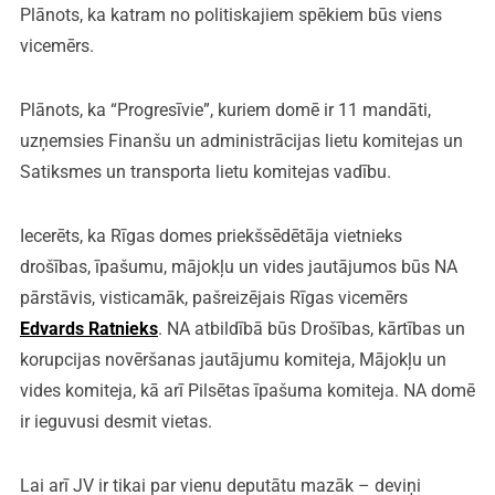
Plānots, ka katram no politiskajiem spēkiem būs viens
vicemērs.
Plānots, ka “Progresīvie”, kuriem domē ir 11 mandāti,
uzņemsies Finanšu un administrācijas lietu komitejas un
Satiksmes un transporta lietu komitejas vadību.
Iecerēts, ka Rīgas domes priekšsēdētāja vietnieks
drošības, īpašumu, mājokļu un vides jautājumos būs NA
pārstāvis, visticamāk, pašreizējais Rīgas vicemērs
Edvards Ratnieks
. NA atbildībā būs Drošības, kārtības un
korupcijas novēršanas jautājumu komiteja, Mājokļu un
vides komiteja, kā arī Pilsētas īpašuma komiteja. NA domē
ir ieguvusi desmit vietas.
Lai arī JV ir tikai par vienu deputātu mazāk – deviņi