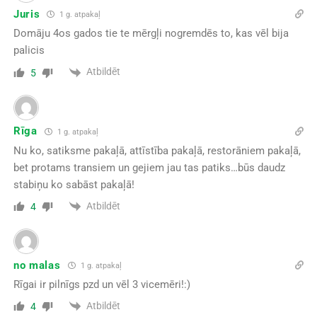
Juris
1 g. atpakaļ
Domāju 4os gados tie te mērgļi nogremdēs to, kas vēl bija
palicis
Atbildēt
5
Rīga
1 g. atpakaļ
Nu ko, satiksme pakaļā, attīstība pakaļā, restorāniem pakaļā,
bet protams transiem un gejiem jau tas patiks…būs daudz
stabiņu ko sabāst pakaļā!
Atbildēt
4
no malas
1 g. atpakaļ
Rīgai ir pilnīgs pzd un vēl 3 vicemēri!:)
Atbildēt
4