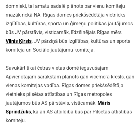
domnieki, tai amatu sadalē plānots par vienu komiteju
mazāk nekā NA. Rīgas domes priekšsēdētāja vietnieks
izglītības, kultūras, sporta un ģimeņu politikas jautājumos
būs JV pārstāvis, visticamāk, līdzšinējais Rīgas mērs
Vilnis Ķirsis
. JV pārziņā būs Izglītības, kultūras un sporta
komiteja un Sociālo jautājumu komiteja.
Savukārt tikai četras vietas domē ieguvušajam
Apvienotajam sarakstam plānots gan vicemēra krēsls, gan
vienas komitejas vadība. Rīgas domes priekšsēdētāja
vietnieks pilsētas attīstības un Rīgas metropoles
jautājumos būs AS pārstāvis, visticamāk,
Māris
Sprindžuks
, kā arī AS atbildība būs pār Pilsētas attīstības
komiteju.