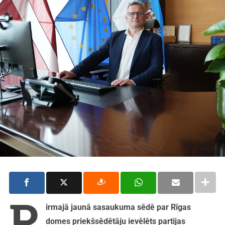
P
irmajā jaunā sasaukuma sēdē par Rīgas
domes priekšsēdētāju ievēlēts partijas