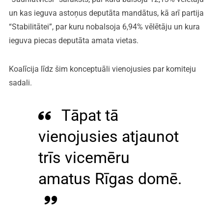
un kas ieguva astoņus deputāta mandātus, kā arī partija
“Stabilitātei”, par kuru nobalsoja 6,94% vēlētāju un kura
ieguva piecas deputāta amata vietas.
Koalīcija līdz šim konceptuāli vienojusies par komiteju
sadali.
Tāpat tā
vienojusies atjaunot
trīs vicemēru
amatus Rīgas domē.