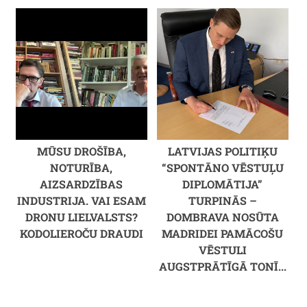
MŪSU DROŠĪBA,
LATVIJAS POLITIĶU
NOTURĪBA,
“SPONTĀNO VĒSTUĻU
AIZSARDZĪBAS
DIPLOMĀTIJA”
INDUSTRIJA. VAI ESAM
TURPINĀS –
DRONU LIELVALSTS?
DOMBRAVA NOSŪTA
KODOLIEROČU DRAUDI
MADRIDEI PAMĀCOŠU
VĒSTULI
AUGSTPRĀTĪGĀ TONĪ...