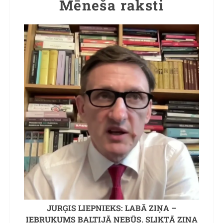
Mēneša raksti
JURĢIS LIEPNIEKS: LABĀ ZIŅA –
IEBRUKUMS BALTIJĀ NEBŪS. SLIKTĀ ZIŅA