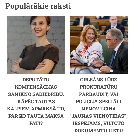
Populārākie raksti
DEPUTĀTU
ORLEĀNS LŪDZ
KOMPENSĀCIJAS
PROKURATŪRU
SANIKNO SABIEDRĪBU:
PĀRBAUDĪT, VAI
KĀPĒC TAUTAS
POLICIJA SPECIĀLI
KALPIEM APMAKSĀ TO,
NENOVILCINA
PAR KO TAUTA MAKSĀ
“JAUNĀS VIENOTĪBAS”,
PATI?
IESPĒJAMS, VILTOTO
DOKUMENTU LIETU