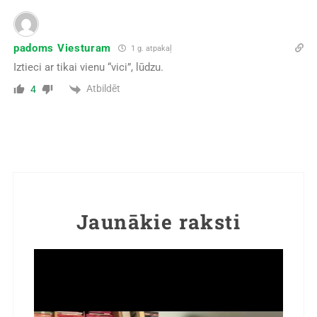
padoms Viesturam
1 g. atpakaļ
Iztieci ar tikai vienu “vici”, lūdzu.
Atbildēt
4
Jaunākie raksti