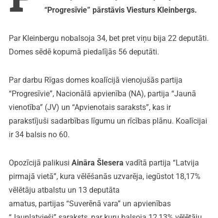
“Progresīvie” pārstāvis Viesturs Kleinbergs.
Par Kleinbergu nobalsoja 34, bet pret viņu bija 22 deputāti.
Domes sēdē kopumā piedalījās 56 deputāti.
Par darbu Rīgas domes koalīcijā vienojušās partija
“Progresīvie”, Nacionālā apvienība (NA), partija “Jaunā
vienotība” (JV) un “Apvienotais saraksts”, kas ir
parakstījuši sadarbības līgumu un rīcības plānu. Koalīcijai
ir 34 balsis no 60.
Opozīcijā palikusi
Aināra Šlesera
vadītā partija “Latvija
pirmajā vietā”, kura vēlēšanās uzvarēja, iegūstot 18,17%
vēlētāju atbalstu un 13 deputāta
amatus, partijas “Suverēnā vara” un apvienības
“Jaunlatvieši” saraksts, par kuru balsoja 12,13% vēlētāju