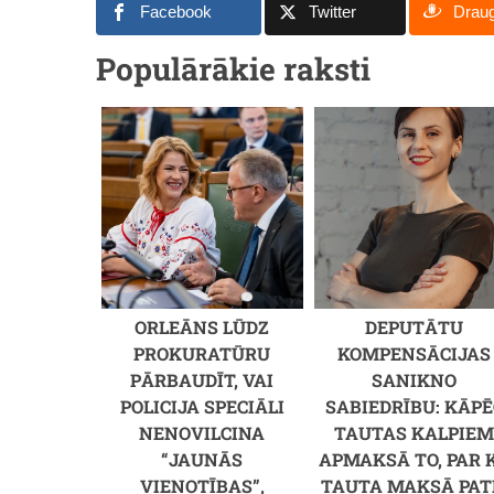
Facebook
Twitter
Drau
Populārākie raksti
ORLEĀNS LŪDZ
DEPUTĀTU
PROKURATŪRU
KOMPENSĀCIJAS
PĀRBAUDĪT, VAI
SANIKNO
POLICIJA SPECIĀLI
SABIEDRĪBU: KĀPĒ
NENOVILCINA
TAUTAS KALPIE
“JAUNĀS
APMAKSĀ TO, PAR 
VIENOTĪBAS”,
TAUTA MAKSĀ PAT