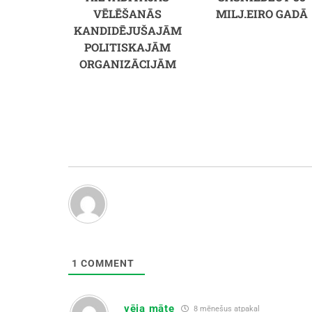
VĒLĒŠANĀS
MILJ.EIRO GADĀ
KANDIDĒJUŠAJĀM
POLITISKAJĀM
ORGANIZĀCIJĀM
1
COMMENT
vēja māte
8 mēnešus atpakaļ