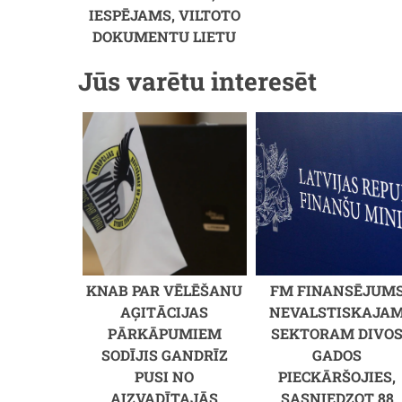
IESPĒJAMS, VILTOTO
DOKUMENTU LIETU
Jūs varētu interesēt
KNAB PAR VĒLĒŠANU
FM FINANSĒJUM
AĢITĀCIJAS
NEVALSTISKAJA
PĀRKĀPUMIEM
SEKTORAM DIVO
SODĪJIS GANDRĪZ
GADOS
PUSI NO
PIECKĀRŠOJIES,
AIZVADĪTAJĀS
SASNIEDZOT 88