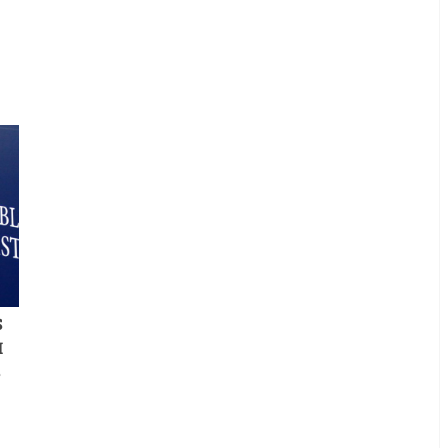
S
M
S