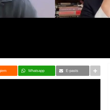
giem
Whatsapp
E-pasts