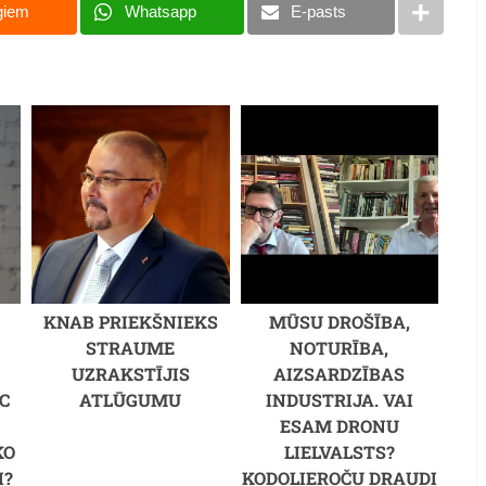
giem
Whatsapp
E-pasts
KNAB PRIEKŠNIEKS
MŪSU DROŠĪBA,
STRAUME
NOTURĪBA,
UZRAKSTĪJIS
AIZSARDZĪBAS
C
ATLŪGUMU
INDUSTRIJA. VAI
M
ESAM DRONU
KO
LIELVALSTS?
I?
KODOLIEROČU DRAUDI