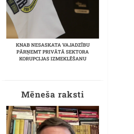
KNAB NESASKATA VAJADZĪBU
PĀRŅEMT PRIVĀTĀ SEKTORA
KORUPCIJAS IZMEKLĒŠANU
Mēneša raksti