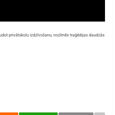
audot privātskolu izdzīvošanu, nozīmēs traģēdijas daudzās