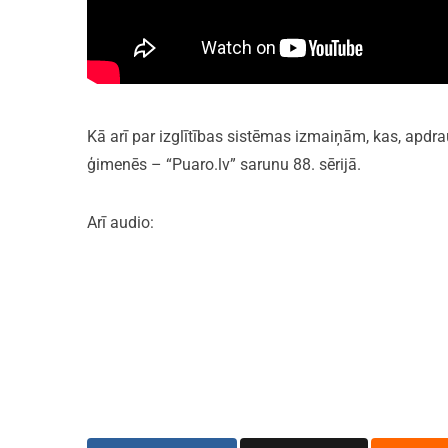
Kā arī par izglītības sistēmas izmaiņām, kas, apdr
ģimenēs – “Puaro.lv” sarunu 88. sērijā.
Arī audio: