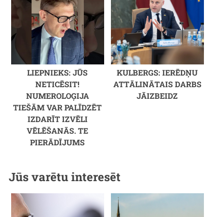
LIEPNIEKS: JŪS
KULBERGS: IERĒDŅU
NETICĒSIT!
ATTĀLINĀTAIS DARBS
NUMEROLOĢIJA
JĀIZBEIDZ
TIEŠĀM VAR PALĪDZĒT
IZDARĪT IZVĒLI
VĒLĒŠANĀS. TE
PIERĀDĪJUMS
Jūs varētu interesēt