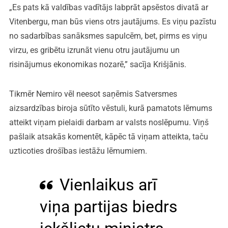
„Es pats kā valdības vadītājs labprāt apsēstos divatā ar
Vitenbergu, man būs viens otrs jautājums. Es viņu pazīstu
no sadarbības sanāksmes sapulcēm, bet, pirms es viņu
virzu, es gribētu izrunāt vienu otru jautājumu un
risinājumus ekonomikas nozarē,” sacīja Krišjānis.
Tikmēr Nemiro vēl neesot saņēmis Satversmes
aizsardzības biroja sūtīto vēstuli, kurā pamatots lēmums
atteikt viņam pielaidi darbam ar valsts noslēpumu. Viņš
pašlaik atsakās komentēt, kāpēc tā viņam atteikta, taču
uzticoties drošības iestāžu lēmumiem.
Vienlaikus arī
viņa partijas biedrs