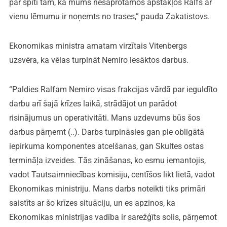
par spīti tam, ka mums nesaprotamos apstākļos Ralfs ar
vienu lēmumu ir noņemts no trases,” pauda Zakatistovs.
Ekonomikas ministra amatam virzītais Vitenbergs
uzsvēra, ka vēlas turpināt Nemiro iesāktos darbus.
“Paldies Ralfam Nemiro visas frakcijas vārdā par ieguldīto
darbu arī šajā krīzes laikā, strādājot un parādot
risinājumus un operativitāti. Mans uzdevums būs šos
darbus pārņemt (..). Darbs turpināsies gan pie obligātā
iepirkuma komponentes atcelšanas, gan Skultes ostas
termināļa izveides. Tās zināšanas, ko esmu iemantojis,
vadot Tautsaimniecības komisiju, centīšos likt lietā, vadot
Ekonomikas ministriju. Mans darbs noteikti tiks primāri
saistīts ar šo krīzes situāciju, un es apzinos, ka
Ekonomikas ministrijas vadība ir sarežģīts solis, pārņemot