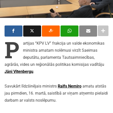
P
artijas “KPV LV” frakcija un valde ekonomikas
ministra amatam nolēmusi virzīt Saeimas
deputātu, parlamenta Tautsaimniecības,
agrārās, vides un reģionālās politikas komisijas vadītāju
Jāni Vitenbergu
.
Savukārt līdzšinējais ministrs
Ralfs Nemiro
amatu atstās
jau pirmdien, 16. martā, saistībā ar viņam atņemto pielaidi
darbam ar valsts noslēpumu.