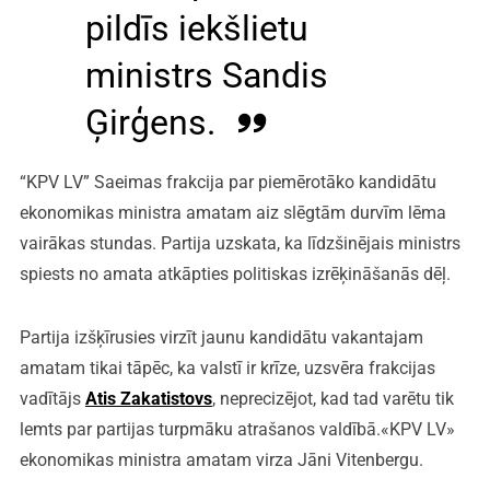
pildīs iekšlietu
ministrs Sandis
Ģirģens.
“KPV LV” Saeimas frakcija par piemērotāko kandidātu
ekonomikas ministra amatam aiz slēgtām durvīm lēma
vairākas stundas. Partija uzskata, ka līdzšinējais ministrs
spiests no amata atkāpties politiskas izrēķināšanās dēļ.
Partija izšķīrusies virzīt jaunu kandidātu vakantajam
amatam tikai tāpēc, ka valstī ir krīze, uzsvēra frakcijas
vadītājs
Atis Zakatistovs
, neprecizējot, kad tad varētu tik
lemts par partijas turpmāku atrašanos valdībā.«KPV LV»
ekonomikas ministra amatam virza Jāni Vitenbergu.