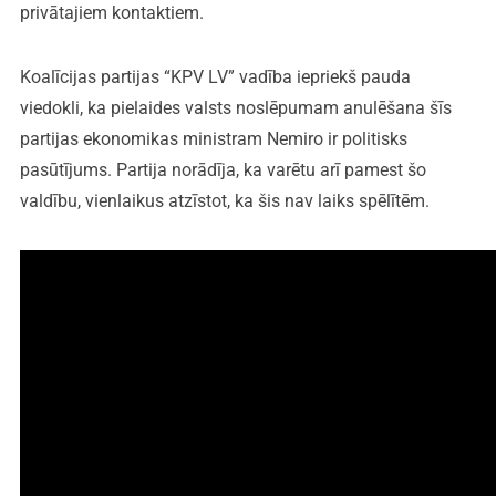
privātajiem kontaktiem.
Koalīcijas partijas “KPV LV” vadība iepriekš pauda
viedokli, ka pielaides valsts noslēpumam anulēšana šīs
partijas ekonomikas ministram Nemiro ir politisks
pasūtījums. Partija norādīja, ka varētu arī pamest šo
valdību, vienlaikus atzīstot, ka šis nav laiks spēlītēm.