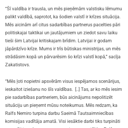
“Šī valdība ir trausla, un mēs pieņēmām valstisku lēmumu
palikt valdībā, saprotot, ka šodien valstī ir krīzes situācija.
Mēs aicinām arī citus sadarbības partnerus pacelties pāri
politiskajai taktikai un jautājumiem un ziedot savu laiku
tieši šim Latvijai kritiskajam brīdim. Latvijai ir godam
jāpārdzīvo krīze. Mums ir trīs būtiskas ministrijas, un mēs
strādāsim kopā un pārvarēsim šo krīzi valstī kopā,” sacīja
Zakatistovs.
“Mēs ļoti nopietni apsvērām visus iespējamos scenārijus,
ieskaitot iziešanu no šīs valdības. [..] Tas, ar ko mēs iesim
pie sadarbības partneriem, būs aicinājums nepolitizēt
situāciju un pieņemt mūsu noteikumus. Mēs redzam, ka
Ralfs Nemiro turpina darbu Saeimā Tautsaimniecības
komisijas vadītāja amatā. Visi iesāktie darbi tiks turpināti