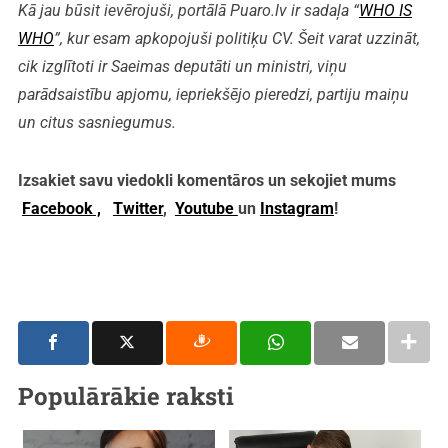
Kā jau būsit ievērojuši, portālā Puaro.lv ir sadaļa “
WHO IS
WHO
”, kur esam apkopojuši politiķu CV. Šeit varat uzzināt,
cik izglītoti ir Saeimas deputāti un ministri, viņu
parādsaistību apjomu, iepriekšējo pieredzi, partiju maiņu
un citus sasniegumus.
Izsakiet savu viedokli komentāros un sekojiet mums
Facebook ,
Twitter
,
Youtube
un
Instagram
!
Populārākie raksti