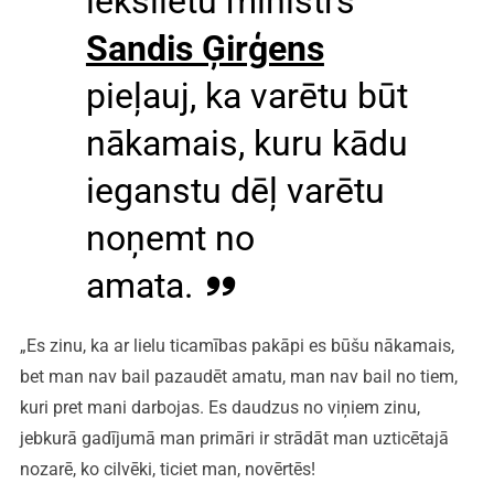
iekšlietu ministrs
Sandis Ģirģens
pieļauj, ka varētu būt
nākamais, kuru kādu
ieganstu dēļ varētu
noņemt no
amata.
„Es zinu, ka ar lielu ticamības pakāpi es būšu nākamais,
bet man nav bail pazaudēt amatu, man nav bail no tiem,
kuri pret mani darbojas. Es daudzus no viņiem zinu,
jebkurā gadījumā man primāri ir strādāt man uzticētajā
nozarē, ko cilvēki, ticiet man, novērtēs!