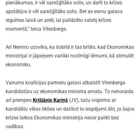
pienākumus, ir vēl sarežģītāks solis, un darīt to krīzes
apstākļos ir vēl sarežģītāks solis. Bet es esmu gatavs
iegulties laivā un airēt, lai palīdzētu valstij krīzes
momentā,” teica Vitenbergs.
Arī Nemiro uzsvēra, ka šobrīd ir tas brīdis, kad Ekonomikas
ministrijai ir jāpieņem vairāki nozīmīgi lēmumi, kā stimulēt
ekonomiku.
Vairums koalīcijas partneru gatavi atbalstīt Vitenberga
kandidatūru uz ekonomikas ministra amatu. To nenoraida
arī premjers
Krišjānis Kariņš
(JV), taču vispirms ar
kandidātu vēlas tikties un darīšot to iespējami ātri, jo šajos
krīzes laikos Ekonomikas ministrija nevar palikt bez
vadības.