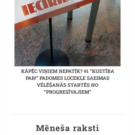
KĀPĒC VIŅIEM NEPATĪK? #1 “KUSTĪBA
PAR!” PADOMES LOCEKLE SAEIMAS
VĒLĒŠANĀS STARTĒS NO
“PROGRESĪVAJIEM”
Mēneša raksti