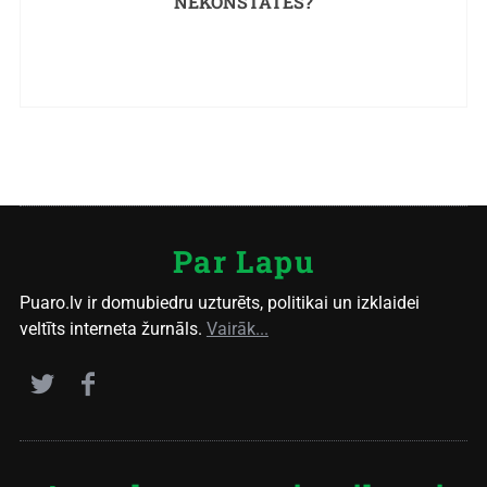
NEKONSTATĒS?
Par Lapu
Puaro.lv ir domubiedru uzturēts, politikai un izklaidei
veltīts interneta žurnāls.
Vairāk...