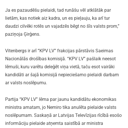
Ja es pazaudēšu pielaidi, tad runāšu vēl atklātāk par
lietām, kas notiek aiz kadra, un es pieļauju, ka arī tur
daudzi cilvēki rotēs un vajadzēs bēgt no šīs valsts prom,”
paziņoja Ģirģens.
Vitenbergs ir arī “KPV LV” frakcijas pārstāvis Saeimas
Nacionālās drošības komisijā. “KPV LV” pašlaik neesot
lēmuši, kuru varētu deleģēt viņa vietā, taču esot vairāki
kandidāti ar šajā komisijā nepieciešamo pielaidi darbam
ar valsts noslēpumu.
Partija “KPV LV” lēma par jaunu kandidātu ekonomikas
ministra amatam, jo Nemiro tika anulēta pielaide valsts
noslēpumam. Saskaņā ar Latvijas Televīzijas rīcībā esošo
informāciju pielaide atņemta saistībā ar ministra