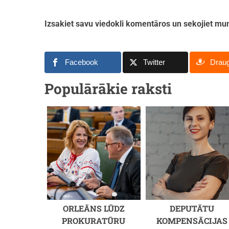
Izsakiet savu viedokli komentāros un sekojiet 
Facebook
Twitter
Drau
Populārākie raksti
ORLEĀNS LŪDZ
DEPUTĀTU
PROKURATŪRU
KOMPENSĀCIJAS