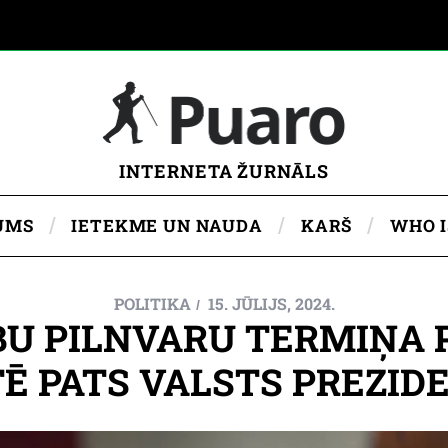
INTERNETA ŽURNĀLS
UMS
IETEKME UN NAUDA
KARŠ
WHO 
POLITIKA
15. JŪLIJS, 2024.
BU PILNVARU TERMIŅA 
Ē PATS VALSTS PREZID