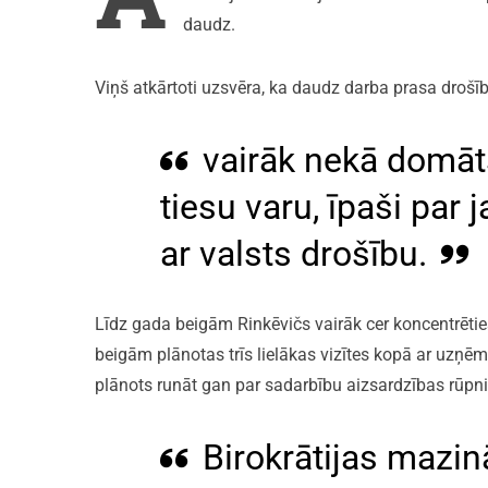
daudz.
Viņš atkārtoti uzsvēra, ka daudz darba prasa drošī
vairāk nekā domāts
tiesu varu, īpaši par 
ar valsts drošību.
Līdz gada beigām Rinkēvičs vairāk cer koncentrētie
beigām plānotas trīs lielākas vizītes kopā ar uzņēmē
plānots runāt gan par sadarbību aizsardzības rūpni
Birokrātijas mazi