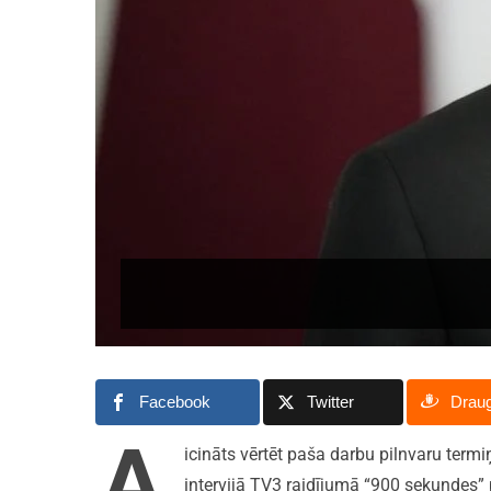
Facebook
Twitter
Drau
A
icināts vērtēt paša darbu pilnvaru term
intervijā TV3 raidījumā “900 sekundes” 