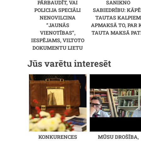
PĀRBAUDĪT, VAI
SANIKNO
POLICIJA SPECIĀLI
SABIEDRĪBU: KĀPĒ
NENOVILCINA
TAUTAS KALPIE
“JAUNĀS
APMAKSĀ TO, PAR 
VIENOTĪBAS”,
TAUTA MAKSĀ PAT
IESPĒJAMS, VILTOTO
DOKUMENTU LIETU
Jūs varētu interesēt
KONKURENCES
MŪSU DROŠĪBA,