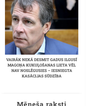
VAIRĀK NEKĀ DESMIT GADUS ILGUSĪ
MAGOŅA KUKUĻOŠANAS LIETA VĒL
NAV NOSLĒGUSIES – IESNIEGTA
KASĀCIJAS SŪDZĪBA
Mēneša raksti