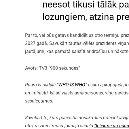
neesot tikusi tālāk p
lozungiem, atzina pre
Par to, vai būs gatavs kandidēt uz otro termiņu pre
2027.gadā. Savukārt tautas vēlēts prezidents viņam 
jautājumi, kas pamatā saistīti ar drošību un nākot
Avots: TV3 “900 sekundes”
Puaro.lv sadaļā “
WHO IS WHO
” esam apkopojuši polit
un ministri, kā arī valsts amatpersonas, viņu parāds
sasniegumus.
Savukārt to, kurš patiesībā nosaka, kas notiek Latvijā
otrs, uzziniet mūsu jaunajā sadaļā
“Ietekme un naud