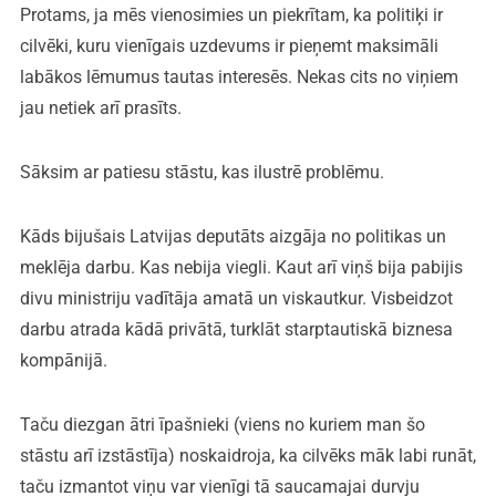
Protams, ja mēs vienosimies un piekrītam, ka politiķi ir
cilvēki, kuru vienīgais uzdevums ir pieņemt maksimāli
labākos lēmumus tautas interesēs. Nekas cits no viņiem
jau netiek arī prasīts.
Sāksim ar patiesu stāstu, kas ilustrē problēmu.
Kāds bijušais Latvijas deputāts aizgāja no politikas un
meklēja darbu. Kas nebija viegli. Kaut arī viņš bija pabijis
divu ministriju vadītāja amatā un viskautkur. Visbeidzot
darbu atrada kādā privātā, turklāt starptautiskā biznesa
kompānijā.
Taču diezgan ātri īpašnieki (viens no kuriem man šo
stāstu arī izstāstīja) noskaidroja, ka cilvēks māk labi runāt,
taču izmantot viņu var vienīgi tā saucamajai durvju