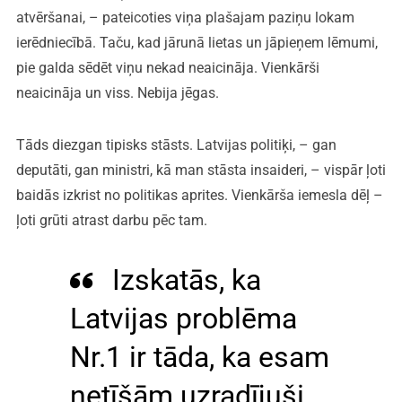
atvēršanai, – pateicoties viņa plašajam paziņu lokam
ierēdniecībā. Taču, kad jārunā lietas un jāpieņem lēmumi,
pie galda sēdēt viņu nekad neaicināja. Vienkārši
neaicināja un viss. Nebija jēgas.
Tāds diezgan tipisks stāsts. Latvijas politiķi, – gan
deputāti, gan ministri, kā man stāsta insaideri, – vispār ļoti
baidās izkrist no politikas aprites. Vienkārša iemesla dēļ –
ļoti grūti atrast darbu pēc tam.
Izskatās, ka
Latvijas problēma
Nr.1 ir tāda, ka esam
netīšām uzradījuši