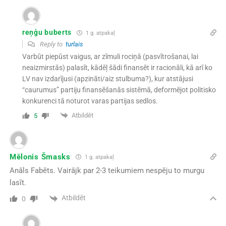
reņģu buberts
1 g. atpakaļ
Reply to
turlais
Varbūt piepūst vaigus, ar zīmuli rociņā (pasvītrošanai, lai
neaizmirstās) palasīt, kādēļ šādi finansēt ir racionāli, kā arī ko
LV nav izdarījusi (apzināti/aiz stulbuma?), kur atstājusi
“caurumus” partiju finansēšanās sistēmā, deformējot politisko
konkurenci tā noturot varas partijas sedlos.
Atbildēt
5
Mēlonis Šmasks
1 g. atpakaļ
Anāls Fabēts. Vairājk par 2-3 teikumiem nespēju to murgu
lasīt.
Atbildēt
0