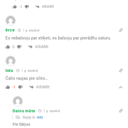
Atbildēt
-1
ērce
1 g. atpakaļ
Es nebalsoju par etiķeti, es balsoju par pierādītu saturu.
Atbildēt
0
Ints
1 g. atpakaļ
Čalis raujas pie siles…
Atbildēt
-1
Dainu māte
1 g. atpakaļ
Reply to
Ints
Pie Siliņas