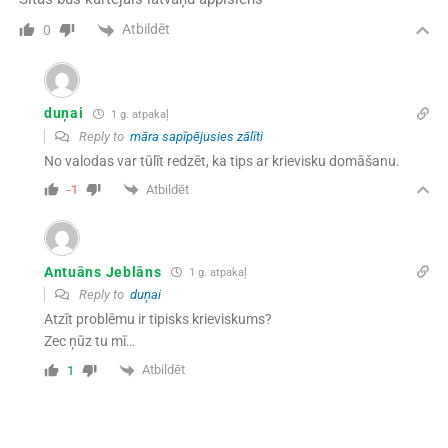
Atbildēt
0
duņai
1 g. atpakaļ
Reply to
māra sapīpējusies zālīti
No valodas var tūlīt redzēt, ka tips ar krievisku domāšanu.
Atbildēt
-1
Antuāns Jeblāns
1 g. atpakaļ
Reply to
duņai
Atzīt problēmu ir tipisks krieviskums?
Zec ņūz tu mī…
Atbildēt
1