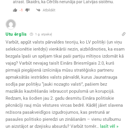
atrast. Skaidrs, ka Čērčils nerunāja par Latvijas sistēmu.
Atbildēt
-1
Utu ērglis
1 g. atpakaļ
Varbūt, apgūt valsts pārvaldes teoriju, ko LV politiķi (un viņu
selekcionētie ierēdņi) vienkārši nezin, aizbildinoties, ka esam
bezgala īpaši un spējam tikai paši partiju mītiņos izdomāt kā
vajag? Varbūt nevajag taisīt Einārs Briesmīgais 2.0, kurš
pirmajā piegājienā iznīcināja mūsu stratēģisko partneru
apmaksātās iestrādes valsts pārvaldē, kurus Jaunatrauga
sodīja par politiķu “jauki nozagto valsti”, pašiem bez
mazākās kautrēšanās iebraucot populsmā un korupcijā.
Redzam, ka šodien jau 2. gadu desmitu Eināra politiskie
pēcnācīji rauj mūs vēstures vircas bedrē. Kādēļ jāiet slavena
režisora pasakveidīgos izgudrojumos, kas pretrunā ar
pasaules politisko pieredzi un zināšanām – vienu stulbumu
un aizstājot ar dzejisku absurdu? Varbūt tomēr
…
lasīt vēl »