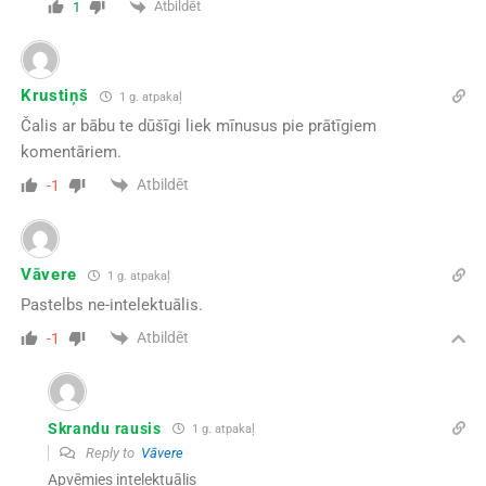
Atbildēt
1
Krustiņš
1 g. atpakaļ
Čalis ar bābu te dūšīgi liek mīnusus pie prātīgiem
komentāriem.
Atbildēt
-1
Vāvere
1 g. atpakaļ
Pastelbs ne-intelektuālis.
Atbildēt
-1
Skrandu rausis
1 g. atpakaļ
Reply to
Vāvere
Apvēmies intelektuālis