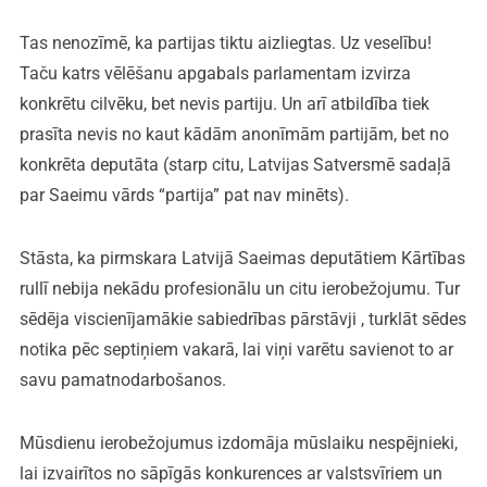
Tas nenozīmē, ka partijas tiktu aizliegtas. Uz veselību!
Taču katrs vēlēšanu apgabals parlamentam izvirza
konkrētu cilvēku, bet nevis partiju. Un arī atbildība tiek
prasīta nevis no kaut kādām anonīmām partijām, bet no
konkrēta deputāta (starp citu, Latvijas Satversmē sadaļā
par Saeimu vārds “partija” pat nav minēts).
Stāsta, ka pirmskara Latvijā Saeimas deputātiem Kārtības
rullī nebija nekādu profesionālu un citu ierobežojumu. Tur
sēdēja viscienījamākie sabiedrības pārstāvji , turklāt sēdes
notika pēc septiņiem vakarā, lai viņi varētu savienot to ar
savu pamatnodarbošanos.
Mūsdienu ierobežojumus izdomāja mūslaiku nespējnieki,
lai izvairītos no sāpīgās konkurences ar valstsvīriem un