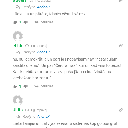
Stienis
1 g. atpakaļ
Reply to
AndrisR
Lūdzu, tu un pārējie, izlasiet vēstuli vēlreiz.
Atbildēt
1
ehhh
1 g. atpakaļ
Reply to
AndrisR
nu, nu! demokrātija un partijas nepavisam nav “
nesaraujami
saistītas lietas”. Un par “Čērčila frāzi” kur un kad viņš to teicis?
Ka tik nebūs autoram uz sevi pašu jāattiecina “zināšanu
ierobežoto horizontu”
Atbildēt
1
Uldis
1 g. atpakaļ
Reply to
AndrisR
Lielbritānijas un Latvijas vēlēšanu sistēmās kopīgo būs grūti