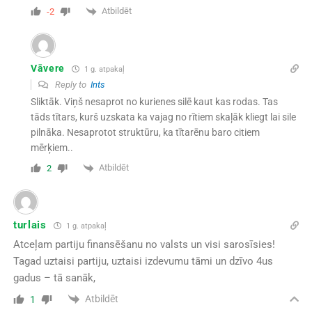
Atbildēt
-2
Vāvere
1 g. atpakaļ
Reply to
Ints
Sliktāk. Viņš nesaprot no kurienes silē kaut kas rodas. Tas
tāds tītars, kurš uzskata ka vajag no rītiem skaļāk kliegt lai sile
pilnāka. Nesaprotot struktūru, ka tītarēnu baro citiem
mērķiem..
Atbildēt
2
turlais
1 g. atpakaļ
Atceļam partiju finansēšanu no valsts un visi sarosīsies!
Tagad uztaisi partiju, uztaisi izdevumu tāmi un dzīvo 4us
gadus – tā sanāk,
Atbildēt
1