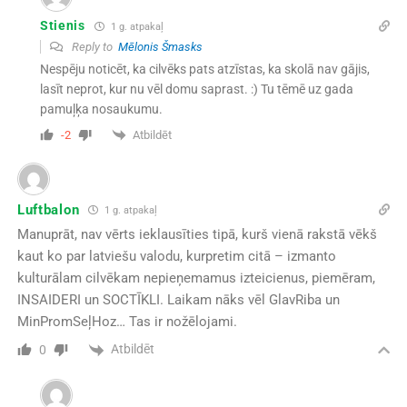
Stienis
1 g. atpakaļ
Reply to
Mēlonis Šmasks
Nespēju noticēt, ka cilvēks pats atzīstas, ka skolā nav gājis,
lasīt neprot, kur nu vēl domu saprast. :) Tu tēmē uz gada
pamuļķa nosaukumu.
Atbildēt
-2
Luftbalon
1 g. atpakaļ
Manuprāt, nav vērts ieklausīties tipā, kurš vienā rakstā vēkš
kaut ko par latviešu valodu, kurpretim citā – izmanto
kulturālam cilvēkam nepieņemamus izteicienus, piemēram,
INSAIDERI un SOCTĪKLI. Laikam nāks vēl GlavRiba un
MinPromSeļHoz… Tas ir nožēlojami.
Atbildēt
0