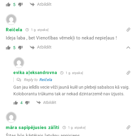
Atbildēt
5
Reičela
1 g. atpakaļ
Ideja laba , bet Vienotības vēmekļi to nekad nepieļaus !
Atbildēt
5
evika aļeksandrovna
1 g. atpakaļ
Reply to
Reičela
Gan jau ielīdīs vecie vēži jaunā kulē un plebeji sabalsos kā vaig.
Koloborantu trūkums tak ar nekad dzintarzemē nav izjusts.
Atbildēt
4
māra sapīpējusies zālīti
1 g. atpakaļ
Šitas būs kārtējais latvāņu appisiens