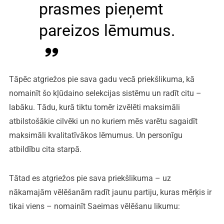
prasmes pieņemt
pareizos lēmumus.
Tāpēc atgriežos pie sava gadu vecā priekšlikuma, kā
nomainīt šo kļūdaino selekcijas sistēmu un radīt citu –
labāku. Tādu, kurā tiktu tomēr izvēlēti maksimāli
atbilstošākie cilvēki un no kuriem mēs varētu sagaidīt
maksimāli kvalitatīvākos lēmumus. Un personīgu
atbildību cita starpā.
Tātad es atgriežos pie sava priekšlikuma – uz
nākamajām vēlēšanām radīt jaunu partiju, kuras mērķis ir
tikai viens – nomainīt Saeimas vēlēšanu likumu: