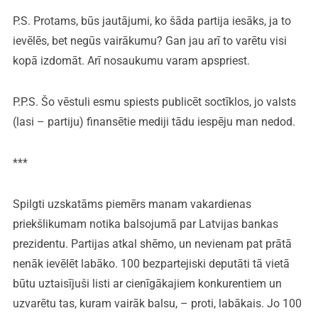
P.S. Protams, būs jautājumi, ko šāda partija iesāks, ja to
ievēlēs, bet negūs vairākumu? Gan jau arī to varētu visi
kopā izdomāt. Arī nosaukumu varam apspriest.
P.P.S. Šo vēstuli esmu spiests publicēt soctīklos, jo valsts
(lasi – partiju) finansētie mediji tādu iespēju man nedod.
***
Spilgti uzskatāms piemērs manam vakardienas
priekšlikumam notika balsojumā par Latvijas bankas
prezidentu. Partijas atkal shēmo, un nevienam pat prātā
nenāk ievēlēt labāko. 100 bezpartejiski deputāti tā vietā
būtu uztaisījuši listi ar cienīgākajiem konkurentiem un
uzvarētu tas, kuram vairāk balsu, – proti, labākais. Jo 100