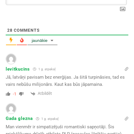
28
COMMENTS
jaunākie
levitkucins
1 g. atpakaļ
Jā, latvāņi pavisam bez enerģijas. Ja šitā turpināsies, tad es
vairs nebūšu milijonārs. Kaut kas būs jāpamaina.
Atbildēt
-1
Gada glezna
1 g. atpakaļ
Man vienmēr ir simpatizējuši romantiski sapņotāji. Šis
priekšlikums drīzāk atbilsts PLP (pasaules lāpītāju partija).