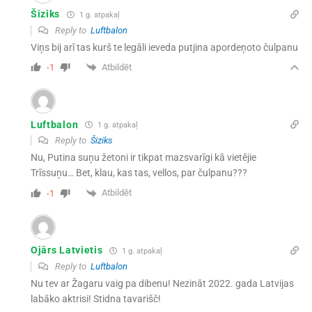
Šiziks
1 g. atpakaļ
Reply to
Luftbalon
Viņs bij arī tas kurš te legāli ieveda putjina apordeņoto čulpanu
Atbildēt
-1
Luftbalon
1 g. atpakaļ
Reply to
Šiziks
Nu, Putina suņu žetoni ir tikpat mazsvarīgi kā vietējie
Trīssuņu… Bet, klau, kas tas, vellos, par čulpanu???
Atbildēt
-1
Ojārs Latvietis
1 g. atpakaļ
Reply to
Luftbalon
Nu tev ar Žagaru vaig pa dibenu! Nezināt 2022. gada Latvijas
labāko aktrisi! Stidna tavarišč!