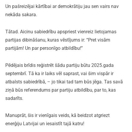
Un pašreizējai kārtībai ar demokrātiju jau sen vairs nav
nekāda sakara.
Tātad. Aicinu sabiedrību apspriest vienreiz lietojamas
partijas dibināšanu, kuras vēstījums ir: “Pret visām
partijām! Un par personīgo atbildību!”
Pēdējais brīdis reģistrēt šādu partiju būtu 2025.gada
septembrī. Tā ka ir laiks vēl saprast, vai šim vispār ir
atbalsts sabiedrībā, – jo tikai tad tam būs jēga. Tas savā
ziņā būs referendums par partiju atbildību, par to, kas
sadarīts.
Manuprāt, šis ir vienīgais veids, kā beidzot atgriezt
enerģiju Latvijai un iesaistīt tajā katru!