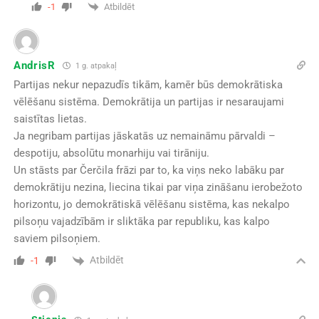
Atbildēt
-1
AndrisR
1 g. atpakaļ
Partijas nekur nepazudīs tikām, kamēr būs demokrātiska
vēlēšanu sistēma. Demokrātija un partijas ir nesaraujami
saistītas lietas.
Ja negribam partijas jāskatās uz nemaināmu pārvaldi –
despotiju, absolūtu monarhiju vai tirāniju.
Un stāsts par Čerčila frāzi par to, ka viņs neko labāku par
demokrātiju nezina, liecina tikai par viņa zināšanu ierobežoto
horizontu, jo demokrātiskā vēlēšanu sistēma, kas nekalpo
pilsoņu vajadzībām ir sliktāka par republiku, kas kalpo
saviem pilsoņiem.
Atbildēt
-1