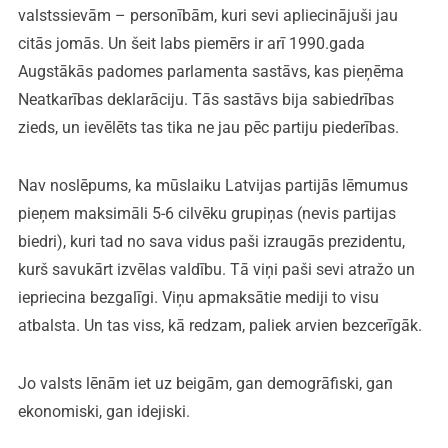
valstssievām – personībām, kuri sevi apliecinājuši jau
citās jomās. Un šeit labs piemērs ir arī 1990.gada
Augstākās padomes parlamenta sastāvs, kas pieņēma
Neatkarības deklarāciju. Tās sastāvs bija sabiedrības
zieds, un ievēlēts tas tika ne jau pēc partiju piederības.
Nav noslēpums, ka mūslaiku Latvijas partijās lēmumus
pieņem maksimāli 5-6 cilvēku grupiņas (nevis partijas
biedri), kuri tad no sava vidus paši izraugās prezidentu,
kurš savukārt izvēlas valdību. Tā viņi paši sevi atražo un
iepriecina bezgalīgi. Viņu apmaksātie mediji to visu
atbalsta. Un tas viss, kā redzam, paliek arvien bezcerīgāk.
Jo valsts lēnām iet uz beigām, gan demogrāfiski, gan
ekonomiski, gan idejiski.