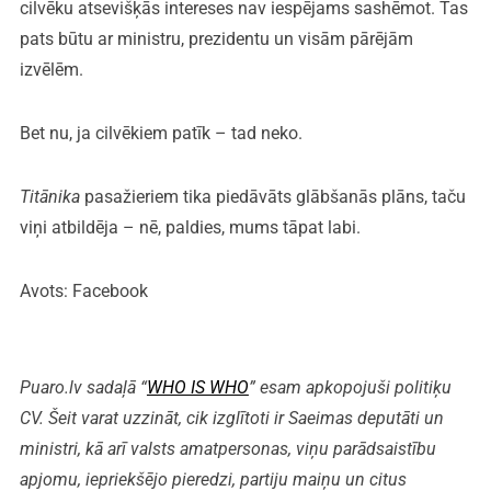
cilvēku atsevišķās intereses nav iespējams sashēmot. Tas
pats būtu ar ministru, prezidentu un visām pārējām
izvēlēm.
Bet nu, ja cilvēkiem patīk – tad neko.
Titānika
pasažieriem tika piedāvāts glābšanās plāns, taču
viņi atbildēja – nē, paldies, mums tāpat labi.
Avots: Facebook
Puaro.lv sadaļā “
WHO IS WHO
” esam apkopojuši politiķu
CV. Šeit varat uzzināt, cik izglītoti ir Saeimas deputāti un
ministri, kā arī valsts amatpersonas, viņu parādsaistību
apjomu, iepriekšējo pieredzi, partiju maiņu un citus