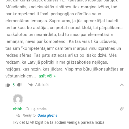
Mūsdienās, kad eksaktās zinātnes tiek marginalizētas, tad
par kompetenci it īpaši pedagoģijas dāmītes sauc
elementāras iemaņas. Saprotams, ja jūs apmeklējat tualeti
un tur kaut ko atstājat, un protat noraut kloķi, lai pārpalikums
noskalotos un nesmirdētu, tad to sauc par elementārām
iemaņām, nevis par kompetenci. Kā tas viss tika uzbūvēts,
tas šīm “kompetentajām” dāmītēm ir ārpus viņu izpratnes un
redzes sfēras. Tas pats attiecas arī uz politisko dzīvi. Mēs
redzam, ka Latvijā politiķi ir maigi izsakoties nejēgas,
nejēgas, kas nezin, kas jādara. Vispirms būtu jākonsultējas ar
vēsturniekiem,
…
lasīt vēl »
Atbildēt
5
ehhh
1 g. atpakaļ
Reply to
Gada glezna
likvidēt IZM! Izglītībā tā šodien vienīgā pareizā rīcība