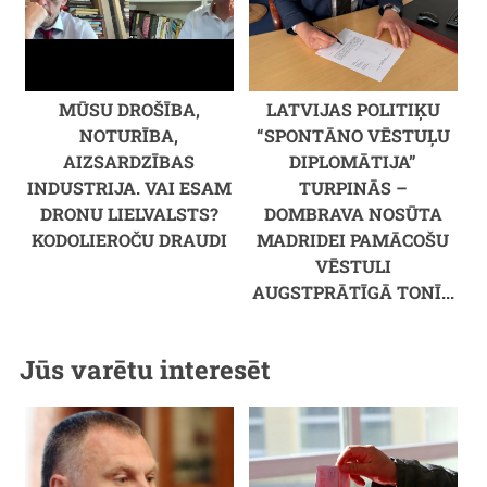
MŪSU DROŠĪBA,
LATVIJAS POLITIĶU
NOTURĪBA,
“SPONTĀNO VĒSTUĻU
AIZSARDZĪBAS
DIPLOMĀTIJA”
INDUSTRIJA. VAI ESAM
TURPINĀS –
DRONU LIELVALSTS?
DOMBRAVA NOSŪTA
KODOLIEROČU DRAUDI
MADRIDEI PAMĀCOŠU
VĒSTULI
AUGSTPRĀTĪGĀ TONĪ...
Jūs varētu interesēt