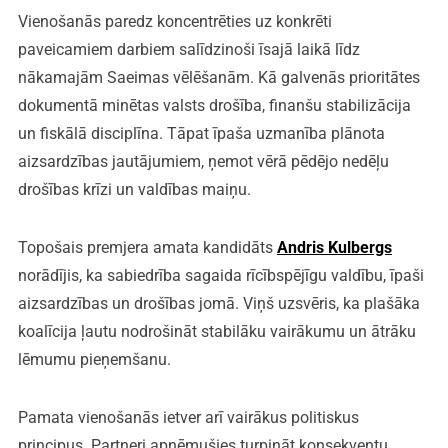
Vienošanās paredz koncentrēties uz konkrēti
paveicamiem darbiem salīdzinoši īsajā laikā līdz
nākamajām Saeimas vēlēšanām. Kā galvenās prioritātes
dokumentā minētas valsts drošība, finanšu stabilizācija
un fiskālā disciplīna. Tāpat īpaša uzmanība plānota
aizsardzības jautājumiem, ņemot vērā pēdējo nedēļu
drošības krīzi un valdības maiņu.
Topošais premjera amata kandidāts
Andris Kulbergs
norādījis, ka sabiedrība sagaida rīcībspējīgu valdību, īpaši
aizsardzības un drošības jomā. Viņš uzsvēris, ka plašāka
koalīcija ļautu nodrošināt stabilāku vairākumu un ātrāku
lēmumu pieņemšanu.
Pamata vienošanās ietver arī vairākus politiskus
principus. Partneri apņēmušies turpināt konsekventu