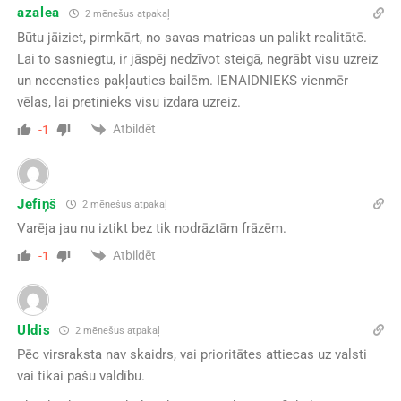
azalea
2 mēnešus atpakaļ
Būtu jāiziet, pirmkārt, no savas matricas un palikt realitātē.
Lai to sasniegtu, ir jāspēj nedzīvot steigā, negrābt visu uzreiz
un necensties pakļauties bailēm. IENAIDNIEKS vienmēr
vēlas, lai pretinieks visu izdara uzreiz.
Atbildēt
-1
Jefiņš
2 mēnešus atpakaļ
Varēja jau nu iztikt bez tik nodrāztām frāzēm.
Atbildēt
-1
Uldis
2 mēnešus atpakaļ
Pēc virsraksta nav skaidrs, vai prioritātes attiecas uz valsti
vai tikai pašu valdību.