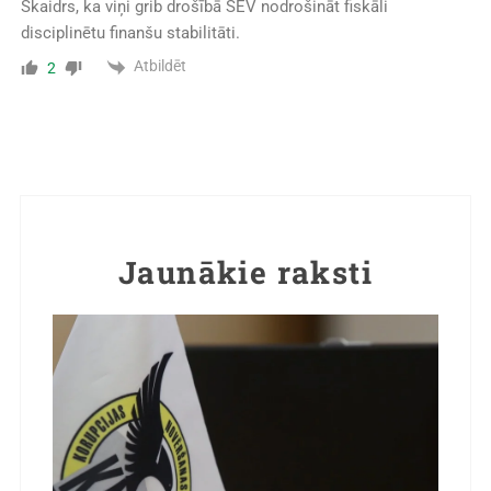
Skaidrs, ka viņi grib drošībā SEV nodrošināt fiskāli
disciplinētu finanšu stabilitāti.
Atbildēt
2
Jaunākie raksti