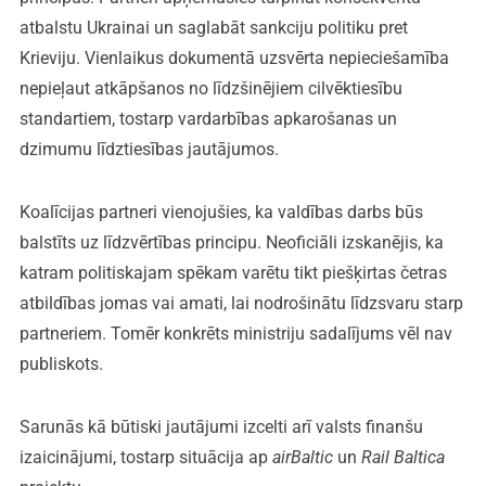
atbalstu Ukrainai un saglabāt sankciju politiku pret
Krieviju. Vienlaikus dokumentā uzsvērta nepieciešamība
nepieļaut atkāpšanos no līdzšinējiem cilvēktiesību
standartiem, tostarp vardarbības apkarošanas un
dzimumu līdztiesības jautājumos.
Koalīcijas partneri vienojušies, ka valdības darbs būs
balstīts uz līdzvērtības principu. Neoficiāli izskanējis, ka
katram politiskajam spēkam varētu tikt piešķirtas četras
atbildības jomas vai amati, lai nodrošinātu līdzsvaru starp
partneriem. Tomēr konkrēts ministriju sadalījums vēl nav
publiskots.
Sarunās kā būtiski jautājumi izcelti arī valsts finanšu
izaicinājumi, tostarp situācija ap
airBaltic
un
Rail Baltica