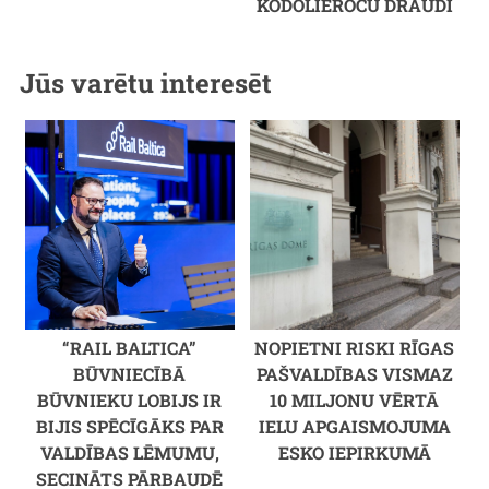
KODOLIEROČU DRAUDI
Jūs varētu interesēt
“RAIL BALTICA”
NOPIETNI RISKI RĪGAS
BŪVNIECĪBĀ
PAŠVALDĪBAS VISMAZ
BŪVNIEKU LOBIJS IR
10 MILJONU VĒRTĀ
BIJIS SPĒCĪGĀKS PAR
IELU APGAISMOJUMA
VALDĪBAS LĒMUMU,
ESKO IEPIRKUMĀ
SECINĀTS PĀRBAUDĒ