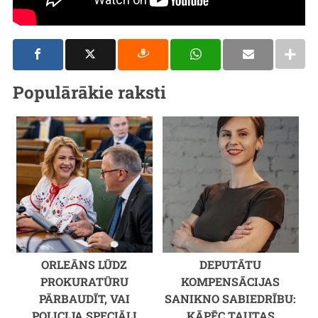
Populārākie raksti
ORLEĀNS LŪDZ
DEPUTĀTU
PROKURATŪRU
KOMPENSĀCIJAS
PĀRBAUDĪT, VAI
SANIKNO SABIEDRĪBU:
POLICIJA SPECIĀLI
KĀPĒC TAUTAS