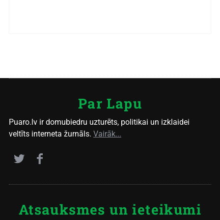
Par Lapu
Puaro.lv ir domubiedru uzturēts, politikai un izklaidei
veltīts interneta žurnāls.
Vairāk...
Atsauksmes un ieteikumi