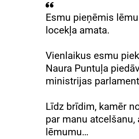
Esmu pieņēmis lēmu
locekļa amata.
Vienlaikus esmu piekr
Naura Puntuļa pied
ministrijas parlamen
Līdz brīdim, kamēr n
par manu atcelšanu,
lēmumu…