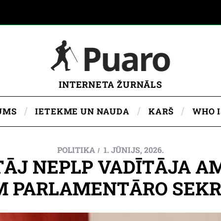
INTERNETA ŽURNĀLS
UMS
IETEKME UN NAUDA
KARŠ
WHO 
POLITIKA
1. JŪNIJS, 2026.
TĀJ NEPLP VADĪTĀJA A
M PARLAMENTĀRO SEK