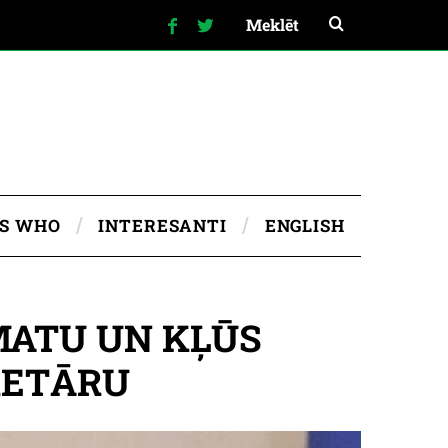
IS WHO
INTERESANTI
ENGLISH
MATU UN KĻŪS
RETĀRU