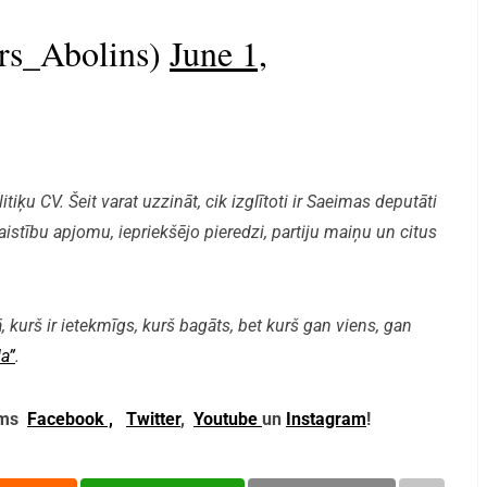
rs_Abolins)
June 1,
iķu CV. Šeit varat uzzināt, cik izglītoti ir Saeimas deputāti
aistību apjomu, iepriekšējo pieredzi, partiju maiņu un citus
, kurš ir ietekmīgs, kurš bagāts, bet kurš gan viens, gan
a”
.
mums
Facebook ,
Twitter
,
Youtube
un
Instagram
!