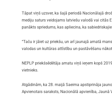
Tāpat viņš uzsver, ka šajā periodā Nacionālajā droš
mediju saturs veidojams latviešu valodā vai citās 
panākts spriedums, kas apliecina, ka sabiedriskaj
“Taču ir jāiet uz priekšu, un arī jaunajā amatā man
valodas un kultūras attīstību un pastāvēšanu nākot
NEPLP priekšsēdētāja amatu viņš ieņem kopš 2019.
vietnieks.
Atgādinām, ka 28. maijā Saeima apstiprināja jauno
Apvienotais saraksts, Nacionālā apvienība, Jaunā 