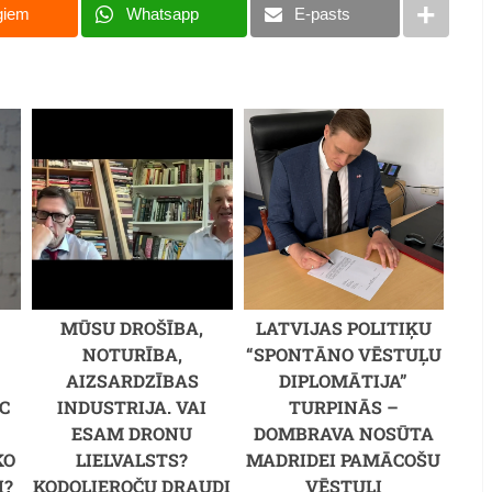
giem
Whatsapp
E-pasts
MŪSU DROŠĪBA,
LATVIJAS POLITIĶU
NOTURĪBA,
“SPONTĀNO VĒSTUĻU
AIZSARDZĪBAS
DIPLOMĀTIJA”
C
INDUSTRIJA. VAI
TURPINĀS –
M
ESAM DRONU
DOMBRAVA NOSŪTA
KO
LIELVALSTS?
MADRIDEI PAMĀCOŠU
I?
KODOLIEROČU DRAUDI
VĒSTULI