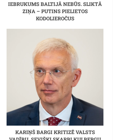
IEBRUKUMS BALTIJĀ NEBŪS. SLIKTĀ
ZIŅA – PUTINS PIELIETOS
KODOLIEROČUS
KARIŅŠ BARGI KRITIZĒ VALSTS
VADĪBU, SEVIŠĶI SKARBI KULBERGU