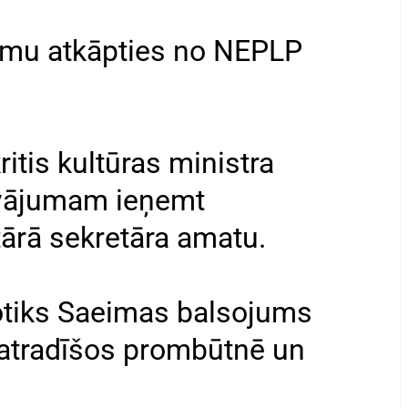
mu atkāpties no NEPLP
itis kultūras ministra
āvājumam ieņemt
tārā sekretāra amatu.
otiks Saeimas balsojums
 atradīšos prombūtnē un