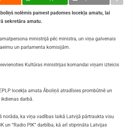
Āboliņš nolēmis pamest padomes locekļa amatu, lai
rā sekretāra amatu.
 amatpersona ministrijā pēc ministra, un viņa galvenais
 Saeimu un parlamenta komisijām.
pievienoties Kultūras ministrijas komandai viņam izteicis
PLP locekļa amata Āboliņš atradīsies prombūtnē un
ikdienas darbā.
 norāda, ka viņa vadības laikā Latvijā pārtraukta visu
PBK un “Radio PIK” darbība, kā arī stiprināta Latvijas