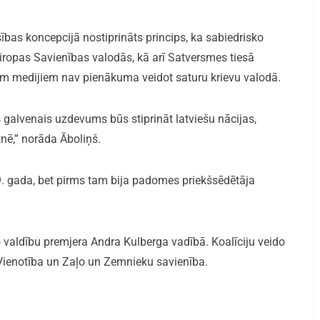
ības koncepcijā nostiprināts princips, ka sabiedrisko
Eiropas Savienības valodās, kā arī Satversmes tiesā
iem medijiem nav pienākuma veidot saturu krievu valodā.
s galvenais uzdevums būs stiprināt latviešu nācijas,
nē,” norāda Āboliņš.
 gada, bet pirms tam bija padomes priekšsēdētāja
 valdību premjera Andra Kulberga vadībā. Koalīciju veido
Vienotība un Zaļo un Zemnieku savienība.