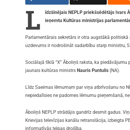
L
īdzšinējais NEPLP priekšsēdētājs Ivars 
ieņemtu Kultūras ministrijas parlamentā
Parlamentārais sekretārs ir otra augstākā politiskā
uzdevums ir nodrošināt sadarbību starp ministru,
Sociālajā tīklā “X” Āboliņš raksta, ka piedāvājumu 
jaunais kultūras ministrs
Nauris Puntulis
(NA).
Līdz Saeimas lēmumam par viņa atbrīvošanu no NE
nepiedalīsies ne padomes lēmumu pieņemšanā, ne 
Āboliņš NEPLP strādājis gandrīz desmit gadus. Viņš
Krievijas televīzijas kanālu retranslācija, izbeigta 
informatīvās telpas drošība.