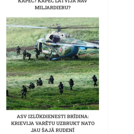
KĀPĒC? KĀPĒC LATVIJĀ NAV
MILJARDIERU?
ASV IZLŪKDIENESTI BRĪDINA:
KRIEVIJA VARĒTU UZBRUKT NATO
JAU ŠAJĀ RUDENĪ