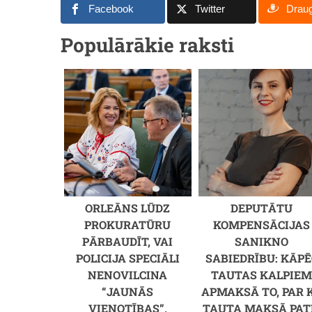
Facebook
Twitter
Drau
Populārākie raksti
ORLEĀNS LŪDZ
DEPUTĀTU
PROKURATŪRU
KOMPENSĀCIJAS
PĀRBAUDĪT, VAI
SANIKNO
POLICIJA SPECIĀLI
SABIEDRĪBU: KĀPĒ
NENOVILCINA
TAUTAS KALPIE
“JAUNĀS
APMAKSĀ TO, PAR 
VIENOTĪBAS”,
TAUTA MAKSĀ PAT