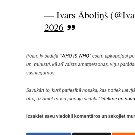
— Ivars Āboliņš (@Iva
2026
Puaro.lv sadaļā “
WHO IS WHO
” esam apkopojuši polit
un ministri, kā arī valsts amatpersonas, viņu parāds
sasniegumus.
Savukārt to, kurš patiesībā nosaka, kas notiek Latvijā
otrs, uzziniet mūsu jaunajā sadaļā
“Ietekme un naud
Izsakiet savu viedokli komentāros un sekojiet 