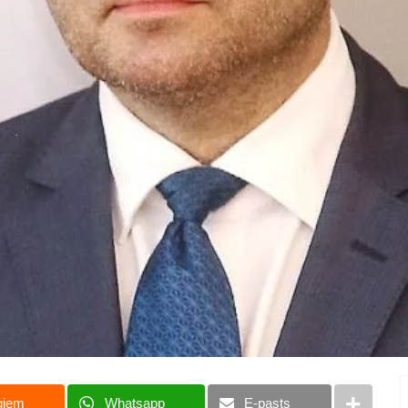
giem
Whatsapp
E-pasts