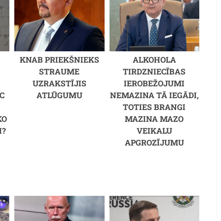
KNAB PRIEKŠNIEKS
ALKOHOLA
STRAUME
TIRDZNIECĪBAS
UZRAKSTĪJIS
IEROBEŽOJUMI
C
ATLŪGUMU
NEMAZINA TĀ IEGĀDI,
M
TOTIES BRANGI
KO
MAZINA MAZO
I?
VEIKALU
APGROZĪJUMU