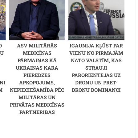
O
ASV MILITĀRĀS
IGAUNIJA KĻŪST PAR
LU
MEDICĪNAS
VIENU NO PIRMAJĀM
PĀRMAIŅAS KĀ
NATO VALSTĪM, KAS
UKRAINAS KARA
STRAUJI
PIEREDZES
PĀRORIENTĒJAS UZ
NI
APKOPOJUMS,
DRONU UN PRET-
M
NEPIECIEŠAMĪBA PĒC
DRONU DOMINANCI
MILITĀRAS UN
PRIVĀTAS MEDICĪNAS
PARTNERĪBAS