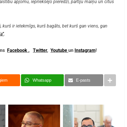
aistību apjomu, iepriekšējo pieredzi, partiju maiņu un citus
, kurš ir ietekmīgs, kurš bagāts, bet kurš gan viens, gan
a”
.
mums
Facebook ,
Twitter
,
Youtube
un
Instagram
!
giem
Whatsapp
E-pasts