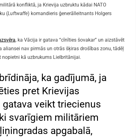
 militārā konfliktā, ja Krievija uzbruktu kādai NATO
ku (
Luftwaffe
) komandieris ģenerālleitnants Holgers
uzsvēra
, ka Vācija ir gatava “cīnīties šovakar” un aizstāvēt
ka aliansei nav pirmās un otrās šķiras drošības zonu, tādēļ
 nopietni kā uzbrukums Lielbritānijai.
brīdināja, ka gadījumā, ja
ies pret Krievijas
 gatava veikt triecienus
ski svarīgiem militāriem
ļiņingradas apgabalā,