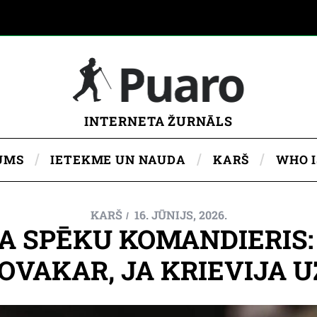
INTERNETA ŽURNĀLS
UMS
IETEKME UN NAUDA
KARŠ
WHO 
KARŠ
16. JŪNIJS, 2026.
SA SPĒKU KOMANDIERIS:
ŠOVAKAR, JA KRIEVIJA