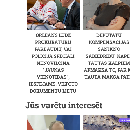
ORLEĀNS LŪDZ
DEPUTĀTU
PROKURATŪRU
KOMPENSĀCIJAS
PĀRBAUDĪT, VAI
SANIKNO
POLICIJA SPECIĀLI
SABIEDRĪBU: KĀPĒ
NENOVILCINA
TAUTAS KALPIE
“JAUNĀS
APMAKSĀ TO, PAR 
VIENOTĪBAS”,
TAUTA MAKSĀ PAT
IESPĒJAMS, VILTOTO
DOKUMENTU LIETU
Jūs varētu interesēt