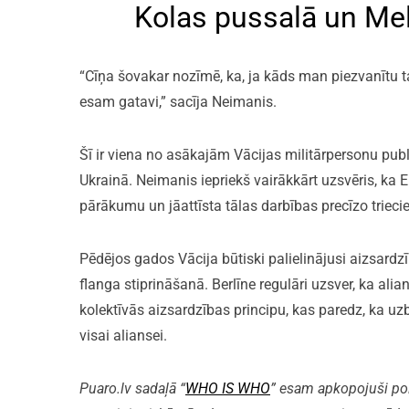
Kolas pussalā un Mel
“Cīņa šovakar nozīmē, ka, ja kāds man piezvanītu 
esam gatavi,” sacīja Neimanis.
Šī ir viena no asākajām Vācijas militārpersonu pu
Ukrainā. Neimanis iepriekš vairākkārt uzsvēris, ka 
pārākumu un jāattīsta tālas darbības precīzo triecie
Pēdējos gados Vācija būtiski palielinājusi aizsard
flanga stiprināšanā. Berlīne regulāri uzsver, ka ali
kolektīvās aizsardzības principu, kas paredz, ka uz
visai aliansei.
Puaro.lv sadaļā “
WHO IS WHO
” esam apkopojuši polit