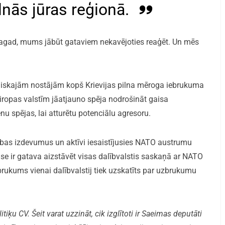
nās jūras reģionā.
tagad, mums jābūt gataviem nekavējoties reaģēt. Un mēs
bliskajām nostājām kopš Krievijas pilna mēroga iebrukuma
Eiropas valstīm jāatjauno spēja nodrošināt gaisa
nu spējas, lai atturētu potenciālu agresoru.
zības izdevumus un aktīvi iesaistījusies NATO austrumu
anse ir gatava aizstāvēt visas dalībvalstis saskaņā ar NATO
brukums vienai dalībvalstij tiek uzskatīts par uzbrukumu
iķu CV. Šeit varat uzzināt, cik izglītoti ir Saeimas deputāti