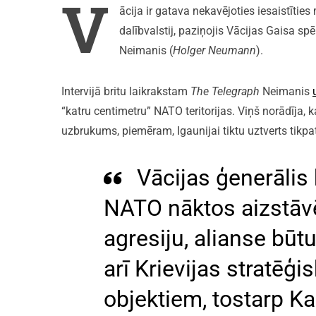
V
ācija ir gatava nekavējoties iesaistīties
dalībvalstij, paziņojis Vācijas Gaisa spē
Neimanis (
Holger Neumann
).
Intervijā britu laikrakstam
The Telegraph
Neimanis
“katru centimetru” NATO teritorijas. Viņš norādīja, 
uzbrukums, piemēram, Igaunijai tiktu uztverts tikpat
Vācijas ģenerālis 
NATO nāktos aizstāvēt
agresiju, alianse būtu
arī Krievijas stratēģi
objektiem, tostarp Ka