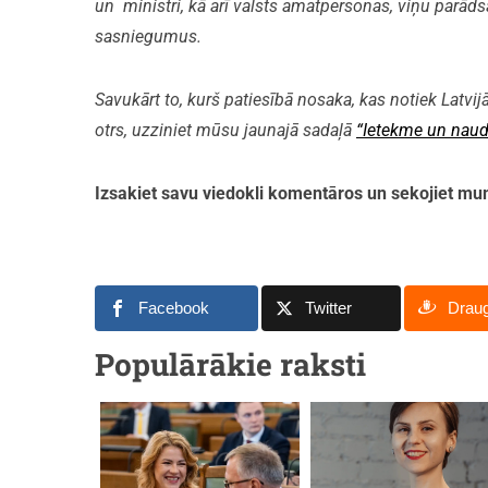
un ministri, kā arī valsts amatpersonas, viņu parāds
sasniegumus.
Savukārt to, kurš patiesībā nosaka, kas notiek Latvijā
otrs, uzziniet mūsu jaunajā sadaļā
“Ietekme un naud
Izsakiet savu viedokli komentāros un sekojiet 
Facebook
Twitter
Drau
Populārākie raksti