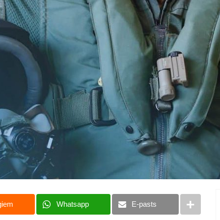
giem
Whatsapp
E-pasts