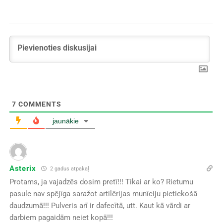
7
COMMENTS
jaunākie
Asterix
2 gadus atpakaļ
Protams, ja vajadzēs dosim pretī!!! Tikai ar ko? Rietumu
pasule nav spējīga saražot artilērijas munīciju pietiekošā
daudzumā!!! Pulveris arī ir dafecītā, utt. Kaut kā vārdi ar
darbiem pagaidām neiet kopā!!!