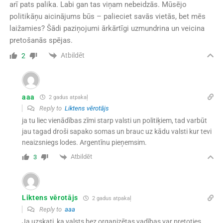
arī pats palika. Labi gan tas viņam nebeidzās. Mūsējo
politikāņu aicinājums būs – palieciet savās vietās, bet mēs
laižamies? Šādi paziņojumi ārkārtīgi uzmundrina un veicina
pretošanās spējas.
Atbildēt
2
aaa
2 gadus atpakaļ
Reply to
Liktens vērotājs
ja tu liec vienādības zīmi starp valsti un politiķiem, tad varbūt
jau tagad droši sapako somas un brauc uz kādu valsti kur tevi
neaizsniegs lodes. Argentīnu pieņemsim.
Atbildēt
3
Liktens vērotājs
2 gadus atpakaļ
Reply to
aaa
Ja uzskati, ka valsts bez organizētas vadības var pretoties