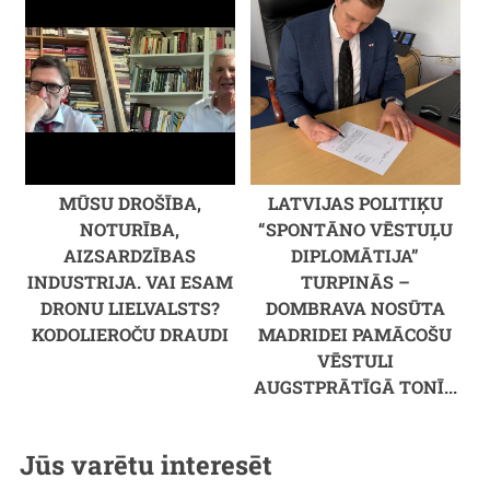
MŪSU DROŠĪBA,
LATVIJAS POLITIĶU
NOTURĪBA,
“SPONTĀNO VĒSTUĻU
AIZSARDZĪBAS
DIPLOMĀTIJA”
INDUSTRIJA. VAI ESAM
TURPINĀS –
DRONU LIELVALSTS?
DOMBRAVA NOSŪTA
KODOLIEROČU DRAUDI
MADRIDEI PAMĀCOŠU
VĒSTULI
AUGSTPRĀTĪGĀ TONĪ...
Jūs varētu interesēt