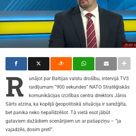
R
unājot par Baltijas valstu drošību, intervijā TV3
raidījumam “900 sekundes” NATO Stratēģiskās
komunikācijas izcilības centra direktors Jānis
Sārts atzina, ka kopējā ģeopolitiskā situācija ir sarežģīta,
bet panika neko nepalīdzēšot. Tā vietā esot jābūt
gataviem dažādiem scenārijiem un ar pašapziņu – “ja
vajadzēs, dosim pretī”.