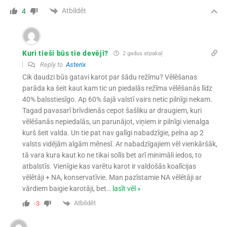
Atbildēt
4
Kuri tieši būs tie devēji?
2 gadus atpakaļ
Reply to
Asterix
Cik daudzi būs gatavi karot par šādu režīmu? Vēlēšanas
parāda ka šeit kaut kam tic un piedalās režīma vēlēšanās līdz
40% balsstiesīgo. Ap 60% šajā valstī vairs netic pilnīgi nekam.
Tagad pavasarī brīvdienās cepot šašliku ar draugiem, kuri
vēlēšanās nepiedalās, un parunājot, viņiem ir pilnīgi vienalga
kurš šeit valda. Un tie pat nav galīgi nabadzīgie, pelna ap 2
valsts vidējām algām mēnesī. Ar nabadzīgajiem vēl vienkāršāk,
tā vara kura kaut ko ne tikai solīs bet arī minimāli iedos, to
atbalstīs. Vienīgie kas varētu karot ir valdošās koalīcijas
vēlētāji + NA, konservatīvie. Man pazīstamie NA vēlētāji ar
vārdiem baigie karotāji, bet
…
lasīt vēl »
Atbildēt
-3