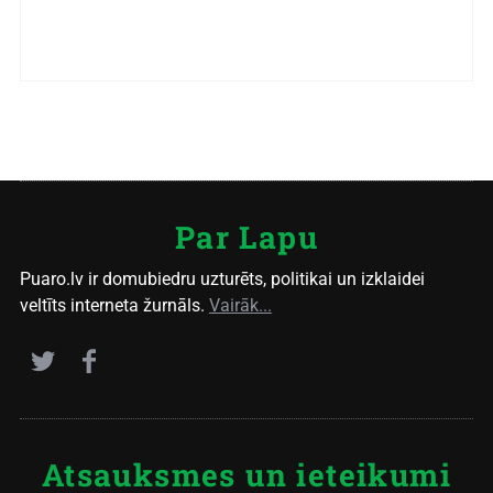
Par Lapu
Puaro.lv ir domubiedru uzturēts, politikai un izklaidei
veltīts interneta žurnāls.
Vairāk...
Atsauksmes un ieteikumi