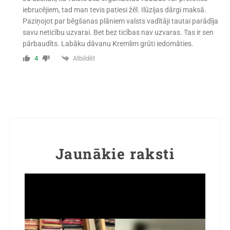
iebrucējiem, tad man tevis patiesi žēl. Ilūzijas dārgi maksā.
Paziņojot par bēgšanas plāniem valsts vadītāji tautai parādīja
savu neticību uzvarai. Bet bez ticības nav uzvaras. Tas ir sen
pārbaudīts. Labāku dāvanu Kremlim grūti iedomāties.
Atbildēt
4
Jaunākie raksti