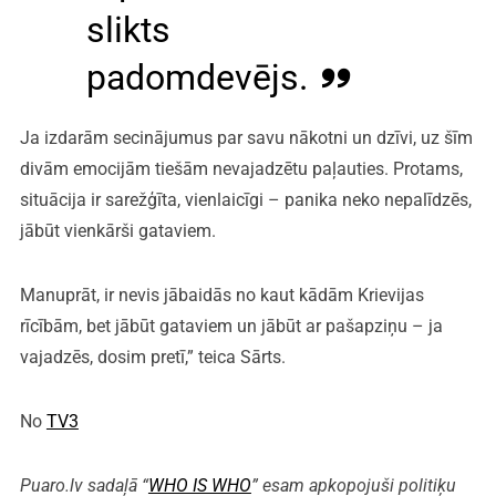
slikts
padomdevējs.
Ja izdarām secinājumus par savu nākotni un dzīvi, uz šīm
divām emocijām tiešām nevajadzētu paļauties. Protams,
situācija ir sarežģīta, vienlaicīgi – panika neko nepalīdzēs,
jābūt vienkārši gataviem.
Manuprāt, ir nevis jābaidās no kaut kādām Krievijas
rīcībām, bet jābūt gataviem un jābūt ar pašapziņu – ja
vajadzēs, dosim pretī,” teica Sārts.
No
TV3
Puaro.lv sadaļā “
WHO IS WHO
” esam apkopojuši politiķu