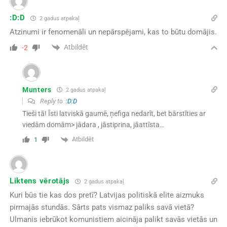
:D:D
2 gadus atpakaļ
Atzinumi ir fenomenāli un nepārspējami, kas to būtu domājis.
Atbildēt
-2
Munters
2 gadus atpakaļ
Reply to
:D:D
Tieši tā! Īsti latviskā gaumē, ņefiga nedarīt, bet bārstīties ar
viedām domām> jādara , jāstiprina, jāattīsta…
Atbildēt
1
Liktens vērotājs
2 gadus atpakaļ
Kuri būs tie kas dos pretī? Latvijas politiskā elite aizmuks
pirmajās stundās. Sārts pats vismaz paliks savā vietā?
Ulmanis iebrūkot komunistiem aicināja palikt savās vietās un