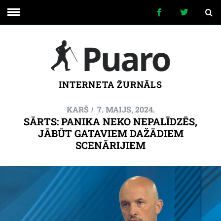
INTERNETA ŽURNĀLS
KARŠ
7. MAIJS, 2024.
SĀRTS: PANIKA NEKO NEPALĪDZĒS,
JĀBŪT GATAVIEM DAŽĀDIEM
SCENĀRIJIEM