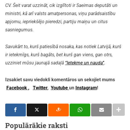
CV. Šeit varat uzzināt, cik izglītoti ir Saeimas deputāti un
ministri, kā arī valsts amatpersonas, viņu parādsaistību
apjomu, iepriekšējo pieredzi, partiju maiņu un citus
sasniegumus.
Savukārt to, kurš patiesībā nosaka, kas notiek Latvijā, kurš
ir ietekmīgs, kurš bagāts, bet kurš gan viens, gan otrs,
uzziniet mūsu jaunajā sadaļā
“Ietekme un nauda”
.
Izsakiet savu viedokli komentāros un sekojiet mums
Facebook ,
Twitter
,
Youtube
un
Instagram
!
Populārākie raksti