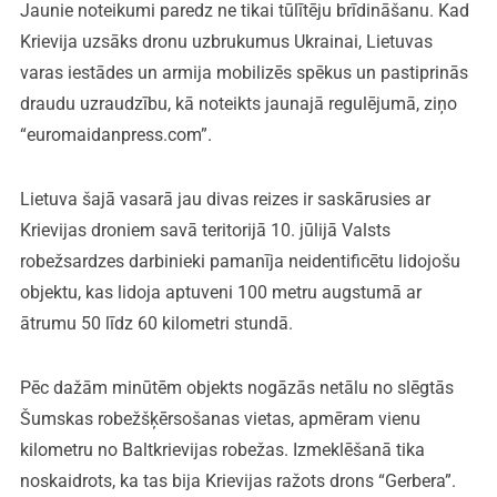
Jaunie noteikumi paredz ne tikai tūlītēju brīdināšanu. Kad
Krievija uzsāks dronu uzbrukumus Ukrainai, Lietuvas
varas iestādes un armija mobilizēs spēkus un pastiprinās
draudu uzraudzību, kā noteikts jaunajā regulējumā, ziņo
“euromaidanpress.com”.
Lietuva šajā vasarā jau divas reizes ir saskārusies ar
Krievijas droniem savā teritorijā 10. jūlijā Valsts
robežsardzes darbinieki pamanīja neidentificētu lidojošu
objektu, kas lidoja aptuveni 100 metru augstumā ar
ātrumu 50 līdz 60 kilometri stundā.
Pēc dažām minūtēm objekts nogāzās netālu no slēgtās
Šumskas robežšķērsošanas vietas, apmēram vienu
kilometru no Baltkrievijas robežas. Izmeklēšanā tika
noskaidrots, ka tas bija Krievijas ražots drons “Gerbera”.