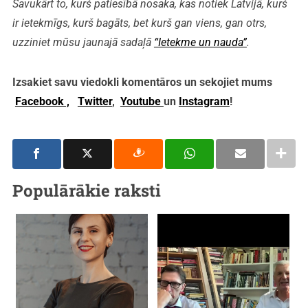
Savukārt to, kurš patiesībā nosaka, kas notiek Latvijā, kurš
ir ietekmīgs, kurš bagāts, bet kurš gan viens, gan otrs,
uzziniet mūsu jaunajā sadaļā
“Ietekme un nauda”
.
Izsakiet savu viedokli komentāros un sekojiet mums
Facebook ,
Twitter
,
Youtube
un
Instagram
!
Populārākie raksti