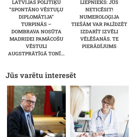
LATVIJAS POLITIĶU
LIEPNIEKS: JŪS
“SPONTĀNO VĒSTUĻU
NETICĒSIT!
DIPLOMĀTIJA”
NUMEROLOĢIJA
TURPINĀS –
TIEŠĀM VAR PALĪDZĒT
DOMBRAVA NOSŪTA
IZDARĪT IZVĒLI
MADRIDEI PAMĀCOŠU
VĒLĒŠANĀS. TE
VĒSTULI
PIERĀDĪJUMS
AUGSTPRĀTĪGĀ TONĪ...
Jūs varētu interesēt