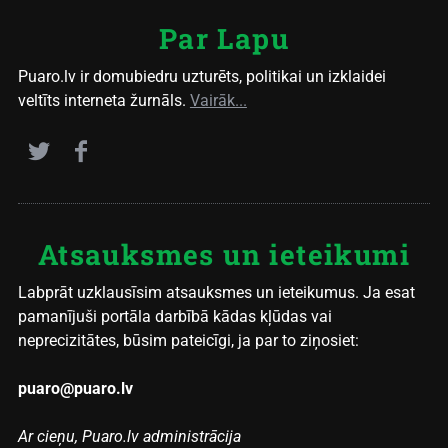
Par Lapu
Puaro.lv ir domubiedru uzturēts, politikai un izklaidei
veltīts interneta žurnāls.
Vairāk...
Atsauksmes un ieteikumi
Labprāt uzklausīsim atsauksmes un ieteikumus. Ja esat
pamanījuši portāla darbībā kādas kļūdas vai
neprecizitātes, būsim pateicīgi, ja par to ziņosiet:
puaro@puaro.lv
Ar cieņu, Puaro.lv administrācija