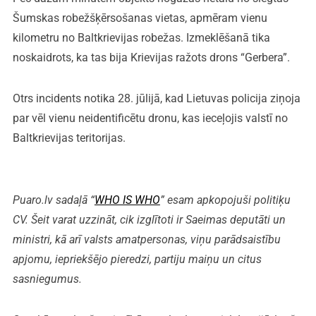
Šumskas robežšķērsošanas vietas, apmēram vienu
kilometru no Baltkrievijas robežas. Izmeklēšanā tika
noskaidrots, ka tas bija Krievijas ražots drons “Gerbera”.
Otrs incidents notika 28. jūlijā, kad Lietuvas policija ziņoja
par vēl vienu neidentificētu dronu, kas ieceļojis valstī no
Baltkrievijas teritorijas.
Puaro.lv sadaļā “
WHO IS WHO
” esam apkopojuši politiķu
CV. Šeit varat uzzināt, cik izglītoti ir Saeimas deputāti un
ministri, kā arī valsts amatpersonas, viņu parādsaistību
apjomu, iepriekšējo pieredzi, partiju maiņu un citus
sasniegumus.