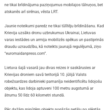
ne tikai brīdinājuma paziņojumus mobilajos tālruņos, bet
atskanēs arī sirēnas, vēsta LRT.
Jaunie noteikumi paredz ne tikai tūlītēju brīdināšanu. Kad
Krievija uzsāks dronu uzbrukumus Ukrainai, Lietuvas
varas iestādes un armija mobilizēs spēkus un pastiprinās
draudu uzraudzību, kā noteikts jaunajā regulējumā, ziņo
“euromaidanpress.com”.
Lietuva šajā vasarā jau divas reizes ir saskārusies ar
Krievijas droniem savā teritorijā 10. jūlijā Valsts
robežsardzes darbinieki pamanīja neidentificētu lidojošu
objektu, kas lidoja aptuveni 100 metru augstumā ar
ātrumu 50 līdz 60 kilometri stundā.
Pēc dažām minūtēm objekts nogāzās netālu no slēgtās