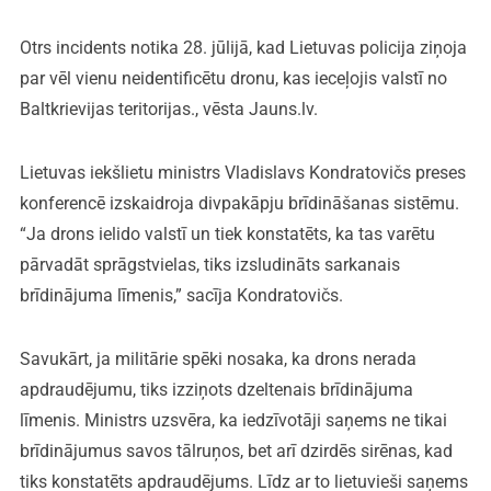
Otrs incidents notika 28. jūlijā, kad Lietuvas policija ziņoja
par vēl vienu neidentificētu dronu, kas ieceļojis valstī no
Baltkrievijas teritorijas., vēsta Jauns.lv.
Lietuvas iekšlietu ministrs Vladislavs Kondratovičs preses
konferencē izskaidroja divpakāpju brīdināšanas sistēmu.
“Ja drons ielido valstī un tiek konstatēts, ka tas varētu
pārvadāt sprāgstvielas, tiks izsludināts sarkanais
brīdinājuma līmenis,” sacīja Kondratovičs.
Savukārt, ja militārie spēki nosaka, ka drons nerada
apdraudējumu, tiks izziņots dzeltenais brīdinājuma
līmenis. Ministrs uzsvēra, ka iedzīvotāji saņems ne tikai
brīdinājumus savos tālruņos, bet arī dzirdēs sirēnas, kad
tiks konstatēts apdraudējums. Līdz ar to lietuvieši saņems