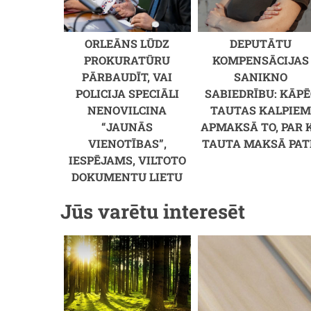
ORLEĀNS LŪDZ
DEPUTĀTU
PROKURATŪRU
KOMPENSĀCIJAS
PĀRBAUDĪT, VAI
SANIKNO
POLICIJA SPECIĀLI
SABIEDRĪBU: KĀPĒ
NENOVILCINA
TAUTAS KALPIE
“JAUNĀS
APMAKSĀ TO, PAR 
VIENOTĪBAS”,
TAUTA MAKSĀ PAT
IESPĒJAMS, VILTOTO
DOKUMENTU LIETU
Jūs varētu interesēt