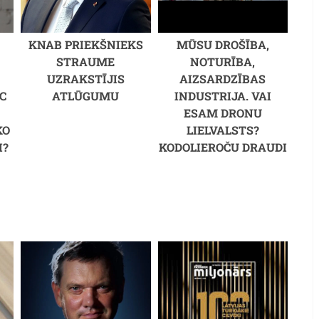
KNAB PRIEKŠNIEKS
MŪSU DROŠĪBA,
STRAUME
NOTURĪBA,
UZRAKSTĪJIS
AIZSARDZĪBAS
C
ATLŪGUMU
INDUSTRIJA. VAI
M
ESAM DRONU
KO
LIELVALSTS?
I?
KODOLIEROČU DRAUDI