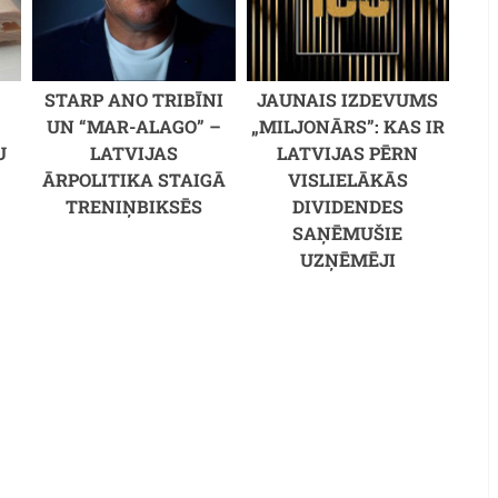
STARP ANO TRIBĪNI
JAUNAIS IZDEVUMS
UN “MAR-ALAGO” –
„MILJONĀRS”: KAS IR
U
LATVIJAS
LATVIJAS PĒRN
ĀRPOLITIKA STAIGĀ
VISLIELĀKĀS
TRENIŅBIKSĒS
DIVIDENDES
SAŅĒMUŠIE
UZŅĒMĒJI