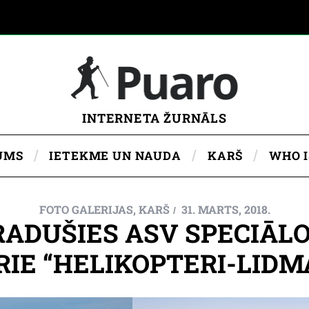
INTERNETA ŽURNĀLS
UMS
IETEKME UN NAUDA
KARŠ
WHO 
FOTO GALERIJAS
,
KARŠ
31. MARTS, 2018.
RADUŠIES ASV SPECIĀL
RIE “HELIKOPTERI-LIDM