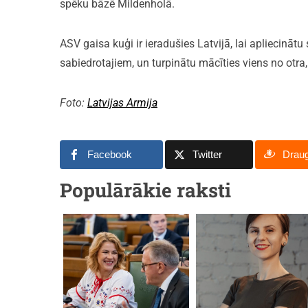
spēku bāzē Mildenholā.
ASV gaisa kuģi ir ieradušies Latvijā, lai apliecinātu
sabiedrotajiem, un turpinātu mācīties viens no otra
Foto:
Latvijas Armija
Facebook
Twitter
Drau
Populārākie raksti