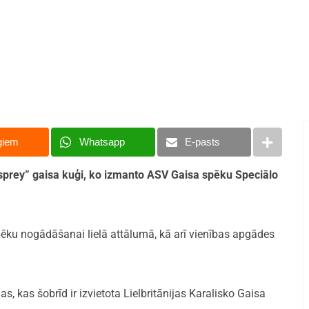
giem
Whatsapp
E-pasts
 Osprey” gaisa kuģi, ko izmanto ASV Gaisa spēku Speciālo
pēku nogādāšanai lielā attālumā, kā arī vienības apgādes
as, kas šobrīd ir izvietota Lielbritānijas Karalisko Gaisa