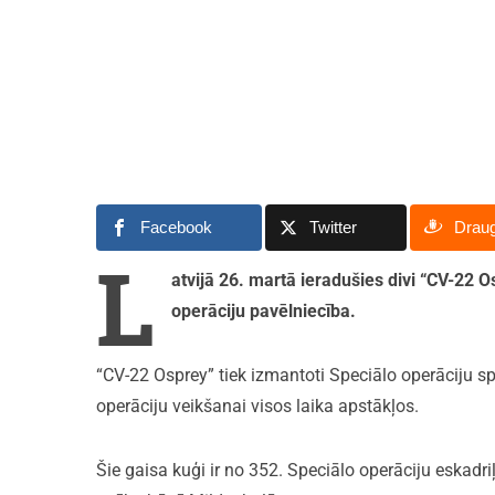
Facebook
Twitter
Drau
L
atvijā 26. martā ieradušies divi “CV-22
operāciju pavēlniecība.
“CV-22 Osprey” tiek izmantoti Speciālo operāciju s
operāciju veikšanai visos laika apstākļos.
Šie gaisa kuģi ir no 352. Speciālo operāciju eskadriļ