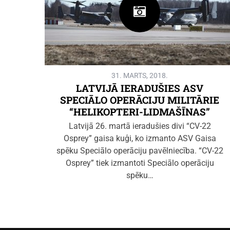
31. MARTS, 2018.
LATVIJĀ IERADUŠIES ASV
SPECIĀLO OPERĀCIJU MILITĀRIE
“HELIKOPTERI-LIDMAŠĪNAS”
Latvijā 26. martā ieradušies divi “CV-22
Osprey” gaisa kuģi, ko izmanto ASV Gaisa
spēku Speciālo operāciju pavēlniecība. “CV-22
Osprey” tiek izmantoti Speciālo operāciju
spēku…