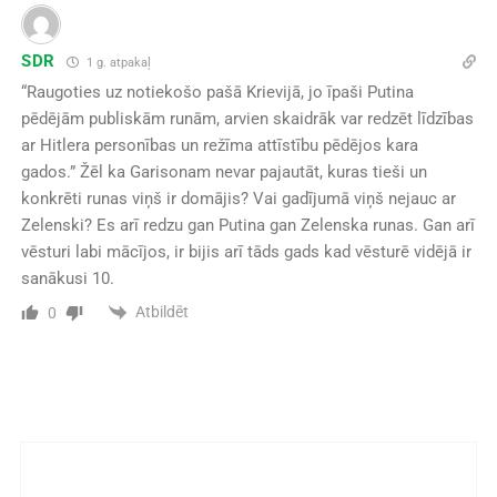
SDR
1 g. atpakaļ
“Raugoties uz notiekošo pašā Krievijā, jo īpaši Putina
pēdējām publiskām runām, arvien skaidrāk var redzēt līdzības
ar Hitlera personības un režīma attīstību pēdējos kara
gados.” Žēl ka Garisonam nevar pajautāt, kuras tieši un
konkrēti runas viņš ir domājis? Vai gadījumā viņš nejauc ar
Zelenski? Es arī redzu gan Putina gan Zelenska runas. Gan arī
vēsturi labi mācījos, ir bijis arī tāds gads kad vēsturē vidējā ir
sanākusi 10.
Atbildēt
0