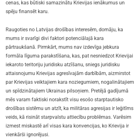
cenas, kas būtiski samazinātu Krievijas ienākumus un
spēju finansēt karu.
Raugoties no Latvijas drošības interesēm, domāju, ka
mums ir svarīgi divi faktori potenciālajā kara
pārtraukšanā. Pirmkārt, mums nav izdevīga jebkura
formāla līguma parakstīšana, kas, pat nesniedzot Krievijai
iekaroto teritoriju juridisku atzīšanu, sniegs juridisku
attaisnojumu Krievijas agresīvajām darbībām, aizmirstot
par Krievijas veiktajiem kara noziegumiem, nogalinātajiem
un spīdzinātajiem Ukrainas pilsoņiem. Pretējā gadījumā
mēs varam faktiski norakstīt visu esošo starptautisko
drošības sistēmu un atzīt, ka militāras agresijas ir leģitīms
veids, kā risināt starpvalstu attiecību problēmas. Varēsim
izmest miskastē arī visas kara konvencijas, ko Krievija ir
vienkārši ignorējusi.