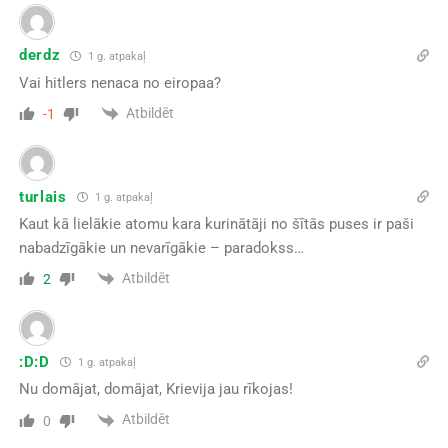
derdz
1 g. atpakaļ
Vai hitlers nenaca no eiropaa?
Atbildēt
-1
turlais
1 g. atpakaļ
Kaut kā lielākie atomu kara kurinātāji no šītās puses ir paši
nabadzīgākie un nevarīgākie – paradokss…
Atbildēt
2
:D:D
1 g. atpakaļ
Nu domājat, domājat, Krievija jau rīkojas!
Atbildēt
0