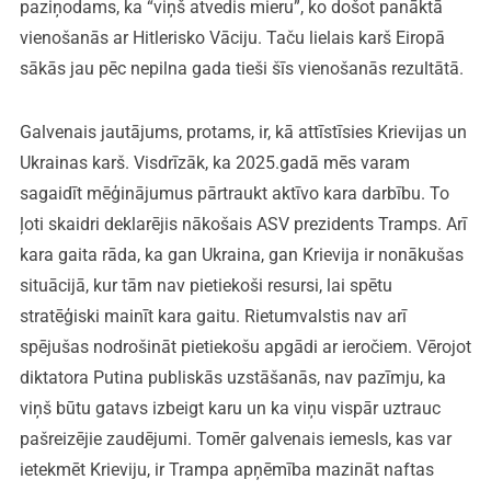
paziņodams, ka “viņš atvedis mieru”, ko došot panāktā
vienošanās ar Hitlerisko Vāciju. Taču lielais karš Eiropā
sākās jau pēc nepilna gada tieši šīs vienošanās rezultātā.
Galvenais jautājums, protams, ir, kā attīstīsies Krievijas un
Ukrainas karš. Visdrīzāk, ka 2025.gadā mēs varam
sagaidīt mēģinājumus pārtraukt aktīvo kara darbību. To
ļoti skaidri deklarējis nākošais ASV prezidents Tramps. Arī
kara gaita rāda, ka gan Ukraina, gan Krievija ir nonākušas
situācijā, kur tām nav pietiekoši resursi, lai spētu
stratēģiski mainīt kara gaitu. Rietumvalstis nav arī
spējušas nodrošināt pietiekošu apgādi ar ieročiem. Vērojot
diktatora Putina publiskās uzstāšanās, nav pazīmju, ka
viņš būtu gatavs izbeigt karu un ka viņu vispār uztrauc
pašreizējie zaudējumi. Tomēr galvenais iemesls, kas var
ietekmēt Krieviju, ir Trampa apņēmība mazināt naftas