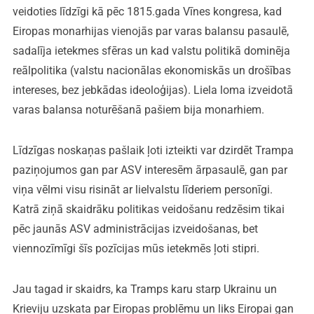
veidoties līdzīgi kā pēc 1815.gada Vīnes kongresa, kad
Eiropas monarhijas vienojās par varas balansu pasaulē,
sadalīja ietekmes sfēras un kad valstu politikā dominēja
reālpolitika (valstu nacionālas ekonomiskās un drošības
intereses, bez jebkādas ideoloģijas). Liela loma izveidotā
varas balansa noturēšanā pašiem bija monarhiem.
Līdzīgas noskaņas pašlaik ļoti izteikti var dzirdēt Trampa
paziņojumos gan par ASV interesēm ārpasaulē, gan par
viņa vēlmi visu risināt ar lielvalstu līderiem personīgi.
Katrā ziņā skaidrāku politikas veidošanu redzēsim tikai
pēc jaunās ASV administrācijas izveidošanas, bet
viennozīmīgi šīs pozīcijas mūs ietekmēs ļoti stipri.
Jau tagad ir skaidrs, ka Tramps karu starp Ukrainu un
Krieviju uzskata par Eiropas problēmu un liks Eiropai gan