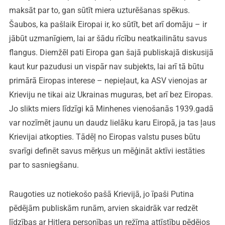
maksāt par to, gan sūtīt miera uzturēšanas spēkus.
Šaubos, ka pašlaik Eiropai ir, ko sūtīt, bet arī domāju – ir
jābūt uzmanīgiem, lai ar šādu rīcību neatkailinātu savus
flangus. Diemžēl pati Eiropa gan šajā publiskajā diskusijā
kaut kur pazudusi un vispār nav subjekts, lai arī tā būtu
primārā Eiropas interese – nepieļaut, ka ASV vienojas ar
Krieviju ne tikai aiz Ukrainas muguras, bet arī bez Eiropas.
Jo slikts miers līdzīgi kā Minhenes vienošanās 1939.gadā
var nozīmēt jaunu un daudz lielāku karu Eiropā, ja tas ļaus
Krievijai atkopties. Tādēļ no Eiropas valstu puses būtu
svarīgi definēt savus mērķus un mēģināt aktīvi iestāties
par to sasniegšanu.
Raugoties uz notiekošo pašā Krievijā, jo īpaši Putina
pēdējām publiskām runām, arvien skaidrāk var redzēt
līdzības ar Hitlera personības un režīma attīstību pēdējos