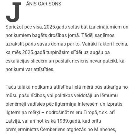
J
ĀNIS GARISONS
Spriežot pēc visa, 2025.gads solās būt izaicinājumiem un
notikumiem bagāts drošības jomā. Tādēļ saņēmos
uzrakstīt pāris savas domas par to. Vairāki faktori liecina,
ka mēs 2025.gadā turpināsim slīdēt uz augšu pa
eskalācijas sliedēm un pašlaik neviens nevar pateikt, kā
notikumi var attīstīties.
Taču tālākā notikumu attīstība lielā mērā būs atkarīga no
mūsu pašu rīcības, vai politikas veidotāji un lēmumu
pieņēmēji vadīsies pēc ilgtermiņa interesēm un izpratīs
ilgtermiņa mērķi – nodrošināt mieru Eiropā, t.sk. arī
Latvijā, vai arī notiks kā 1939.gadā, kad britu
premjerministrs Čemberlens atgriezās no Minhenes,