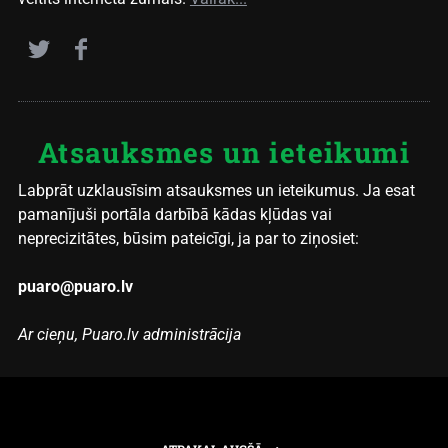
Atsauksmes un ieteikumi
Labprāt uzklausīsim atsauksmes un ieteikumus. Ja esat
pamanījuši portāla darbībā kādas kļūdas vai
neprecizitātes, būsim pateicīgi, ja par to ziņosiet:
puaro@puaro.lv
Ar cieņu, Puaro.lv administrācija