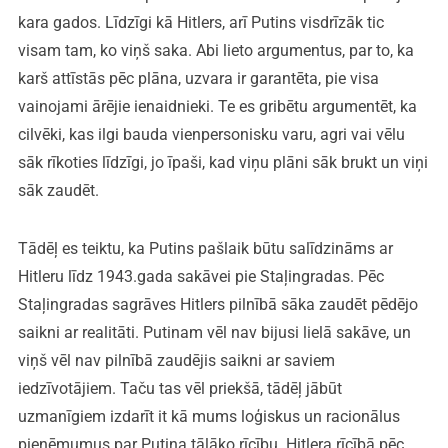
kara gados. Līdzīgi kā Hitlers, arī Putins visdrīzāk tic
visam tam, ko viņš saka. Abi lieto argumentus, par to, ka
karš attīstās pēc plāna, uzvara ir garantēta, pie visa
vainojami ārējie ienaidnieki. Te es gribētu argumentēt, ka
cilvēki, kas ilgi bauda vienpersonisku varu, agri vai vēlu
sāk rīkoties līdzīgi, jo īpaši, kad viņu plāni sāk brukt un viņi
sāk zaudēt.
Tādēļ es teiktu, ka Putins pašlaik būtu salīdzināms ar
Hitleru līdz 1943.gada sakāvei pie Staļingradas. Pēc
Staļingradas sagrāves Hitlers pilnībā sāka zaudēt pēdējo
saikni ar realitāti. Putinam vēl nav bijusi lielā sakāve, un
viņš vēl nav pilnībā zaudējis saikni ar saviem
iedzīvotājiem. Taču tas vēl priekšā, tādēļ jābūt
uzmanīgiem izdarīt it kā mums loģiskus un racionālus
pieņēmumus par Putina tālāko rīcību. Hitlera rīcībā pēc