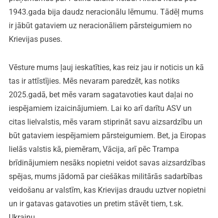
1943.gada bija daudz neracionālu lēmumu. Tādēļ mums
ir jābūt gataviem uz neracionāliem pārsteigumiem no
Krievijas puses.
Vēsture mums ļauj ieskatīties, kas reiz jau ir noticis un kā
tas ir attīstījies. Mēs nevaram paredzēt, kas notiks
2025.gadā, bet mēs varam sagatavoties kaut daļai no
iespējamiem izaicinājumiem. Lai ko arī darītu ASV un
citas lielvalstis, mēs varam stiprināt savu aizsardzību un
būt gataviem iespējamiem pārsteigumiem. Bet, ja Eiropas
lielās valstis kā, piemēram, Vācija, arī pēc Trampa
brīdinājumiem nesāks nopietni veidot savas aizsardzības
spējas, mums jādomā par ciešākas militārās sadarbības
veidošanu ar valstīm, kas Krievijas draudu uztver nopietni
un ir gatavas gatavoties un pretim stāvēt tiem, t.sk.
Ukrainu.