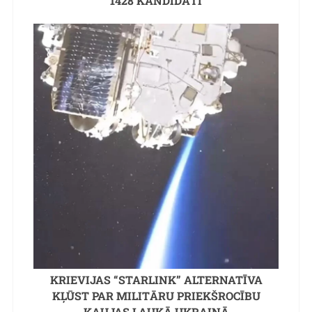
1428 KANDIDĀTI
KRIEVIJAS “STARLINK” ALTERNATĪVA
KĻŪST PAR MILITĀRU PRIEKŠROCĪBU
KAUJAS LAUKĀ UKRAINĀ