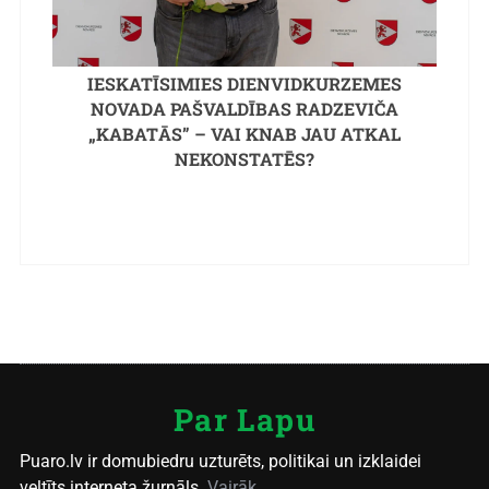
IESKATĪSIMIES DIENVIDKURZEMES
NOVADA PAŠVALDĪBAS RADZEVIČA
„KABATĀS” – VAI KNAB JAU ATKAL
NEKONSTATĒS?
Par Lapu
Puaro.lv ir domubiedru uzturēts, politikai un izklaidei
veltīts interneta žurnāls.
Vairāk...