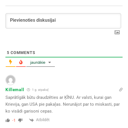
5
COMMENTS
jaunākie
Killemall
1 g. atpakaļ
Saprātīgāk būtu draudzēties ar ĶĪNU. Ar valsti, kurai gan
Krievija, gan USA pie pakaļas. Nerunājot par to miskasti, par
ko visādi garisoni cepas.
Atbildēt
-1