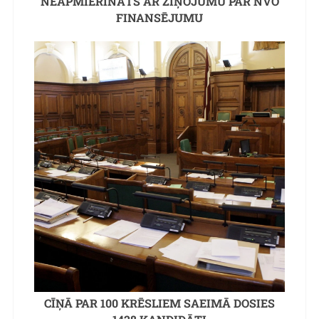
NEAPMIERINĀTS AR ZIŅOJUMU PAR NVO
FINANSĒJUMU
CĪŅĀ PAR 100 KRĒSLIEM SAEIMĀ DOSIES