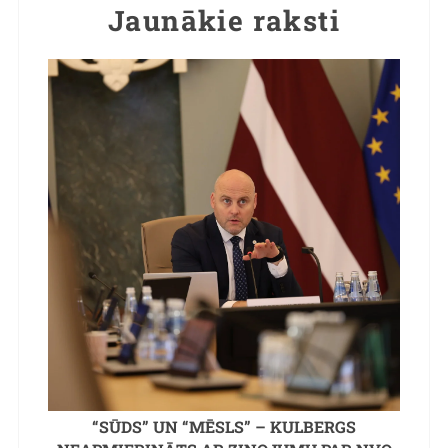
Jaunākie raksti
“SŪDS” UN “MĒSLS” – KULBERGS