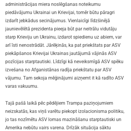
administrācijas miera noslēgšanas noteikumu
piedāvājumu Ukrainai un Krievijai, tomēr būtu pāragri
izdarīt jebkādus secinājumus. Vienlaicīgi līdzšinējā
jaunievēlētā prezidenta pieeja būt par neitrālu vidutāju
starp Krieviju un Ukrainu, izdarot spiedienu uz abiem, var
arī īsti nenostrādāt. Jārēķinās, ka pat priekštats par ASV
piekāpšanos Krievijai Ukrainas jautājumā vājinās ASV
pozīcijas starptautiski. Līdzīgi kā neveiksmīgā ASV spēku
izvešana no Afganistānas radīja priekštatu par ASV
vājumu. Tam sekoja mēģinājumi aizņemt it kā radīto ASV
varas vakuumu.
Tajā pašā laikā pēc pēdējiem Trampa paziņojumiem
neizskatās, kas viņš varētu piekopt izolacionisma politiku,
jo tas nozīmētu ASV lomas mazināšanu starptautiski un
Amerika nebūtu vairs varena. Drīzāk situācija sāktu