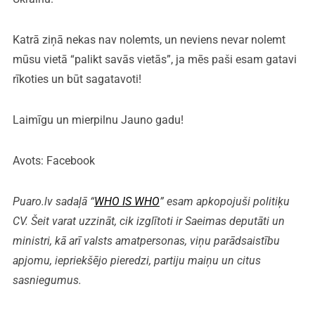
Katrā ziņā nekas nav nolemts, un neviens nevar nolemt
mūsu vietā “palikt savās vietās”, ja mēs paši esam gatavi
rīkoties un būt sagatavoti!
Laimīgu un mierpilnu Jauno gadu!
Avots: Facebook
Puaro.lv sadaļā “
WHO IS WHO
” esam apkopojuši politiķu
CV. Šeit varat uzzināt, cik izglītoti ir Saeimas deputāti un
ministri, kā arī valsts amatpersonas, viņu parādsaistību
apjomu, iepriekšējo pieredzi, partiju maiņu un citus
sasniegumus.