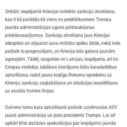
Otrkārt, iespējamā Krievijai noteikto sankciju atcelšana,
kas it kā parādās kā viens no priekšlikumiem Trampa
jaunās administrācijas uguns pārtraukšanas
priekšnosacījumos. Sankciju atcelšana ļaus Krievijai
atkopties un atjaunot savu militāro spēku ātrāk, nekā mēs
pašlaik to prognozējam, un Krievija būs gatava jaunām
agresijām. Tādēļ, raugoties no Latvijas, iespējams, arī no
Eiropas viedokļa, labākais risinājums būtu karadarbības
apturēšana, radot jaunu kopīgu Rietumu spiedienu uz
Krieviju, sankciju saglabāšana un situācijas iesaldēšana
uz esošās frontes līnijas.
Galveno lomu kara apturēšanā pašlaik uzņēmusies ASV
jaunā administrācija un pats prezidents Tramps. Lai arī
apkārt klīst dažādas spekulācijas par iespējamo jaunās