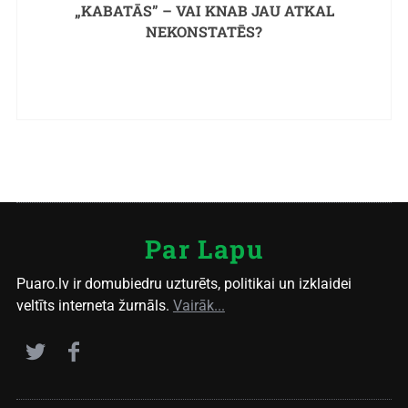
„KABATĀS” – VAI KNAB JAU ATKAL
NEKONSTATĒS?
Par Lapu
Puaro.lv ir domubiedru uzturēts, politikai un izklaidei
veltīts interneta žurnāls.
Vairāk...