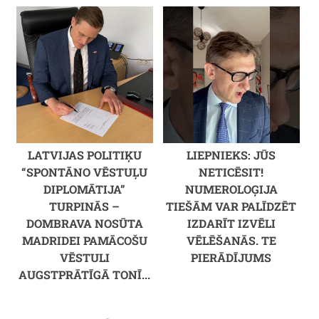
LATVIJAS POLITIĶU
LIEPNIEKS: JŪS
“SPONTĀNO VĒSTUĻU
NETICĒSIT!
DIPLOMĀTIJA”
NUMEROLOĢIJA
TURPINĀS –
TIEŠĀM VAR PALĪDZĒT
DOMBRAVA NOSŪTA
IZDARĪT IZVĒLI
MADRIDEI PAMĀCOŠU
VĒLĒŠANĀS. TE
VĒSTULI
PIERĀDĪJUMS
AUGSTPRĀTĪGĀ TONĪ...