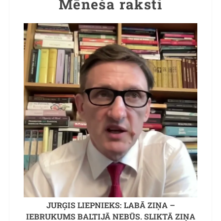
Mēneša raksti
JURĢIS LIEPNIEKS: LABĀ ZIŅA –
IEBRUKUMS BALTIJĀ NEBŪS. SLIKTĀ ZIŅA