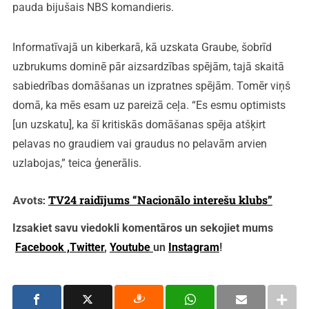
pauda bijušais NBS komandieris.
Informatīvajā un kiberkarā, kā uzskata Graube, šobrīd
uzbrukums dominē pār aizsardzības spējām, tajā skaitā
sabiedrības domāšanas un izpratnes spējām. Tomēr viņš
domā, ka mēs esam uz pareizā ceļa. “Es esmu optimists
[un uzskatu], ka šī kritiskās domāšanas spēja atšķirt
pelavas no graudiem vai graudus no pelavām arvien
uzlabojas,” teica ģenerālis.
Avots:
TV24 raidījums “Nacionālo interešu klubs”
Izsakiet savu viedokli komentāros un sekojiet mums
Facebook ,
Twitter
,
Youtube
un
Instagram
!