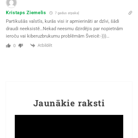
Kristaps Ziemelis
7 gadus atpakaļ
Partikušās valstīs, kurās visi ir apmierināti ar dzīvi, šādi
draudi neeksistē…Nekad neesmu dzirdējis par nopietnām
ieroču vai kiberuzbrukumu problēmām Šveicē:-)))…
Atbildēt
0
Jaunākie raksti