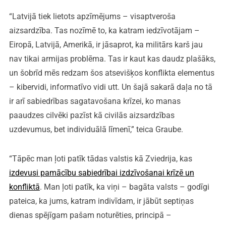
“Latvijā tiek lietots apzīmējums – visaptveroša
aizsardzība. Tas nozīmē to, ka katram iedzīvotājam –
Eiropā, Latvijā, Amerikā, ir jāsaprot, ka militārs karš jau
nav tikai armijas problēma. Tas ir kaut kas daudz plašāks,
un šobrīd mēs redzam šos atsevišķos konflikta elementus
– kibervidi, informatīvo vidi utt. Un šajā sakarā daļa no tā
ir arī sabiedrības sagatavošana krīzei, ko manas
paaudzes cilvēki pazīst kā civilās aizsardzības
uzdevumus, bet individuālā līmenī,” teica Graube.
“Tāpēc man ļoti patīk tādas valstis kā Zviedrija, kas
izdevusi pamācību sabiedrībai izdzīvošanai krīzē un
konfliktā
. Man ļoti patīk, ka viņi – bagāta valsts – godīgi
pateica, ka jums, katram indivīdam, ir jābūt septiņas
dienas spējīgam pašam noturēties, principā –