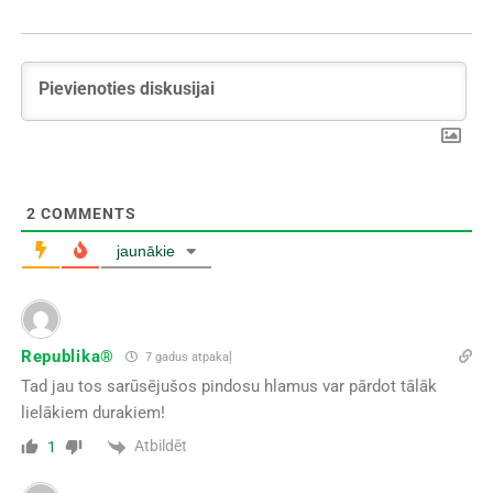
2
COMMENTS
jaunākie
Republika®
7 gadus atpakaļ
Tad jau tos sarūsējušos pindosu hlamus var pārdot tālāk
lielākiem durakiem!
Atbildēt
1