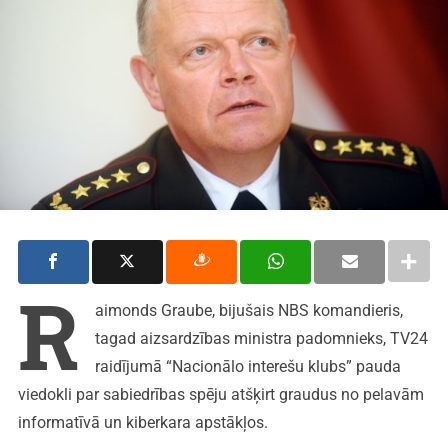
R
aimonds Graube, bijušais NBS komandieris,
tagad aizsardzības ministra padomnieks, TV24
raidījumā “Nacionālo interešu klubs” pauda
viedokli par sabiedrības spēju atšķirt graudus no pelavām
informatīvā un kiberkara apstākļos.