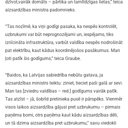
dzīvot,vairāk domāts – pārtika un tamlīdzīgas lietas,” teica
aizsardzības ministra padomnieks.
“Tas nozīmē, ka viņi godīgi pasaka, ka nespēs kontrolēt,
uzbrukumi var būt neprognozējami un, iespējams, tiks
iznīcināta infrastruktūra, varbūt valdība nespēs nodrošināt
pat elektrību, kaut kādus koordinējošos pasākumus. Man
ļoti patīk šis godīgums,” teica Graube.
“Baidos, ka Latvijas sabiedrība nebūtu gatava, ja
aizsardzības ministrs teiktu: ziniet, tieciet paši galā ar sevi.
Man tas [zviedru valdības – red.] godīgums vairāk patīk.
Tas atzīst – jā, šobrīd pretinieka pusē ir pārspēks. Vienmēr
visos laikos aizsardzība gājusi pret uzbrukumu – pirmais
paņēma bomi, otrs paņēma kaut kādu aizsardzības dēli,
un tā dzima aizsardzība pret uzbrukumu,” savu viedokli