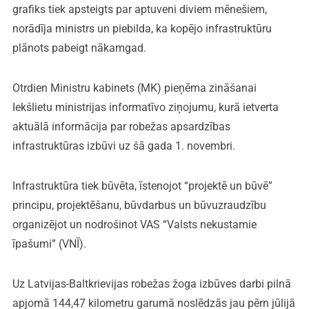
grafiks tiek apsteigts par aptuveni diviem mēnešiem,
norādīja ministrs un piebilda, ka kopējo infrastruktūru
plānots pabeigt nākamgad.
Otrdien Ministru kabinets (MK) pieņēma zināšanai
Iekšlietu ministrijas informatīvo ziņojumu, kurā ietverta
aktuālā informācija par robežas apsardzības
infrastruktūras izbūvi uz šā gada 1. novembri.
Infrastruktūra tiek būvēta, īstenojot “projektē un būvē”
principu, projektēšanu, būvdarbus un būvuzraudzību
organizējot un nodrošinot VAS “Valsts nekustamie
īpašumi” (VNĪ).
Uz Latvijas-Baltkrievijas robežas žoga izbūves darbi pilnā
apjomā 144,47 kilometru garumā noslēdzās jau pērn jūlijā