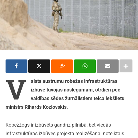
V
alsts austrumu robežas infrastruktūras
izbūve tuvojas noslēgumam, otrdien pēc
valdības sēdes žurnālistiem teica iekšlietu
ministrs Rihards Kozlovskis.
Robežžogs ir izbūvēts gandrīz pilnībā, bet viedās
infrastruktūras izbūves projekta realizēšanai noteiktais