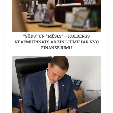
“SŪDS” UN “MĒSLS” – KULBERGS
NEAPMIERINĀTS AR ZIŅOJUMU PAR NVO
FINANSĒJUMU