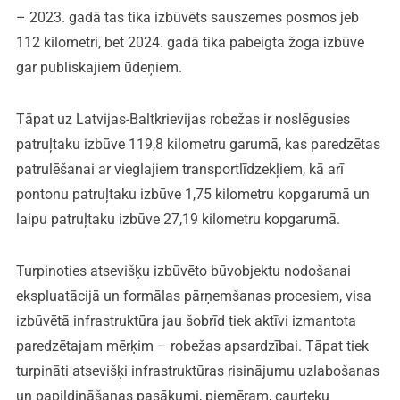
– 2023. gadā tas tika izbūvēts sauszemes posmos jeb
112 kilometri, bet 2024. gadā tika pabeigta žoga izbūve
gar publiskajiem ūdeņiem.
Tāpat uz Latvijas-Baltkrievijas robežas ir noslēgusies
patruļtaku izbūve 119,8 kilometru garumā, kas paredzētas
patrulēšanai ar vieglajiem transportlīdzekļiem, kā arī
pontonu patruļtaku izbūve 1,75 kilometru kopgarumā un
laipu patruļtaku izbūve 27,19 kilometru kopgarumā.
Turpinoties atsevišķu izbūvēto būvobjektu nodošanai
ekspluatācijā un formālas pārņemšanas procesiem, visa
izbūvētā infrastruktūra jau šobrīd tiek aktīvi izmantota
paredzētajam mērķim – robežas apsardzībai. Tāpat tiek
turpināti atsevišķi infrastruktūras risinājumu uzlabošanas
un papildināšanas pasākumi, piemēram, caurteku