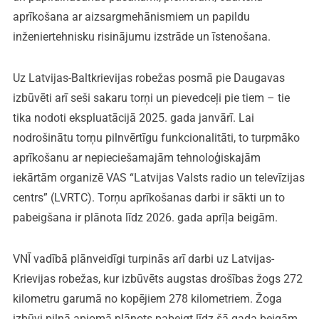
aprīkošana ar aizsargmehānismiem un papildu
inženiertehnisku risinājumu izstrāde un īstenošana.
Uz Latvijas-Baltkrievijas robežas posmā pie Daugavas
izbūvēti arī seši sakaru torņi un pievedceļi pie tiem – tie
tika nodoti ekspluatācijā 2025. gada janvārī. Lai
nodrošinātu torņu pilnvērtīgu funkcionalitāti, to turpmāko
aprīkošanu ar nepieciešamajām tehnoloģiskajām
iekārtām organizē VAS “Latvijas Valsts radio un televīzijas
centrs” (LVRTC). Torņu aprīkošanas darbi ir sākti un to
pabeigšana ir plānota līdz 2026. gada aprīļa beigām.
VNĪ vadībā plānveidīgi turpinās arī darbi uz Latvijas-
Krievijas robežas, kur izbūvēts augstas drošības žogs 272
kilometru garumā no kopējiem 278 kilometriem. Žoga
izbūvi pilnā apjomā plānots pabeigt līdz šā gada beigām.