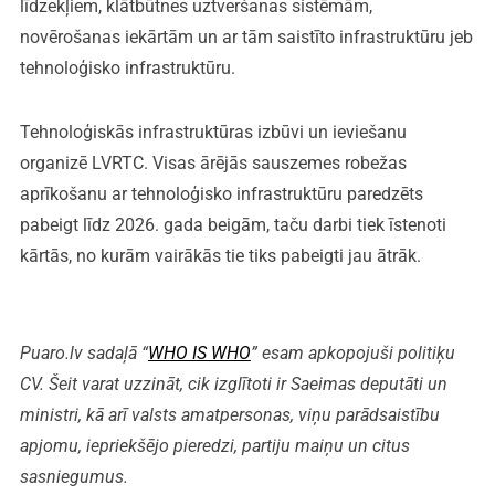
līdzekļiem, klātbūtnes uztveršanas sistēmām,
novērošanas iekārtām un ar tām saistīto infrastruktūru jeb
tehnoloģisko infrastruktūru.
Tehnoloģiskās infrastruktūras izbūvi un ieviešanu
organizē LVRTC. Visas ārējās sauszemes robežas
aprīkošanu ar tehnoloģisko infrastruktūru paredzēts
pabeigt līdz 2026. gada beigām, taču darbi tiek īstenoti
kārtās, no kurām vairākās tie tiks pabeigti jau ātrāk.
Puaro.lv sadaļā “
WHO IS WHO
” esam apkopojuši politiķu
CV. Šeit varat uzzināt, cik izglītoti ir Saeimas deputāti un
ministri, kā arī valsts amatpersonas, viņu parādsaistību
apjomu, iepriekšējo pieredzi, partiju maiņu un citus
sasniegumus.