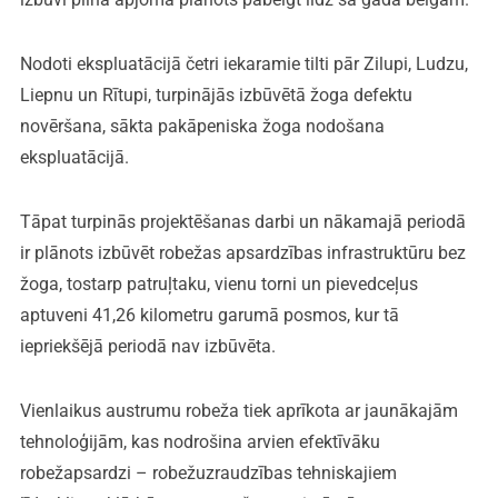
Nodoti ekspluatācijā četri iekaramie tilti pār Zilupi, Ludzu,
Liepnu un Rītupi, turpinājās izbūvētā žoga defektu
novēršana, sākta pakāpeniska žoga nodošana
ekspluatācijā.
Tāpat turpinās projektēšanas darbi un nākamajā periodā
ir plānots izbūvēt robežas apsardzības infrastruktūru bez
žoga, tostarp patruļtaku, vienu torni un pievedceļus
aptuveni 41,26 kilometru garumā posmos, kur tā
iepriekšējā periodā nav izbūvēta.
Vienlaikus austrumu robeža tiek aprīkota ar jaunākajām
tehnoloģijām, kas nodrošina arvien efektīvāku
robežapsardzi – robežuzraudzības tehniskajiem