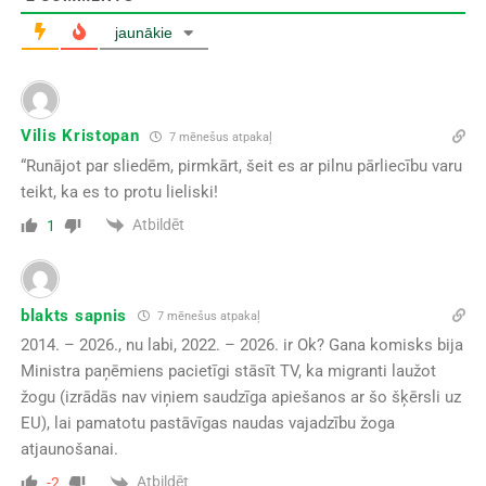
jaunākie
Vilis Kristopan
7 mēnešus atpakaļ
“Runājot par sliedēm, pirmkārt, šeit es ar pilnu pārliecību varu
teikt, ka es to protu lieliski!
Atbildēt
1
blakts sapnis
7 mēnešus atpakaļ
2014. – 2026., nu labi, 2022. – 2026. ir Ok? Gana komisks bija
Ministra paņēmiens pacietīgi stāsīt TV, ka migranti laužot
žogu (izrādās nav viņiem saudzīga apiešanos ar šo šķērsli uz
EU), lai pamatotu pastāvīgas naudas vajadzību žoga
atjaunošanai.
Atbildēt
-2