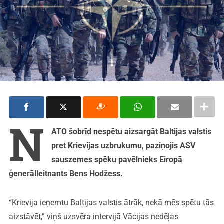
N
ATO šobrīd nespētu aizsargāt Baltijas valstis
pret Krievijas uzbrukumu, paziņojis ASV
sauszemes spēku pavēlnieks Eiropā
ģenerālleitnants Bens Hodžess.
“Krievija ieņemtu Baltijas valstis ātrāk, nekā mēs spētu tās
aizstāvēt,” viņš uzsvēra intervijā Vācijas nedēļas