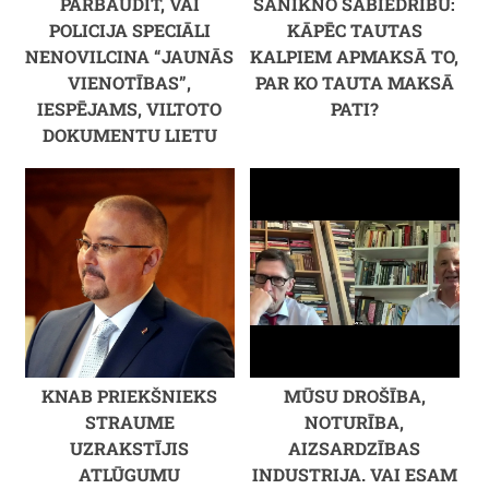
PĀRBAUDĪT, VAI
SANIKNO SABIEDRĪBU:
POLICIJA SPECIĀLI
KĀPĒC TAUTAS
NENOVILCINA “JAUNĀS
KALPIEM APMAKSĀ TO,
VIENOTĪBAS”,
PAR KO TAUTA MAKSĀ
IESPĒJAMS, VILTOTO
PATI?
DOKUMENTU LIETU
KNAB PRIEKŠNIEKS
MŪSU DROŠĪBA,
STRAUME
NOTURĪBA,
UZRAKSTĪJIS
AIZSARDZĪBAS
ATLŪGUMU
INDUSTRIJA. VAI ESAM