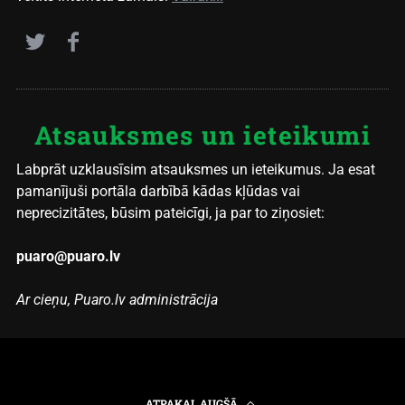
Atsauksmes un ieteikumi
Labprāt uzklausīsim atsauksmes un ieteikumus. Ja esat
pamanījuši portāla darbībā kādas kļūdas vai
neprecizitātes, būsim pateicīgi, ja par to ziņosiet:
puaro@puaro.lv
Ar cieņu, Puaro.lv administrācija
ATPAKAĻ AUGŠĀ