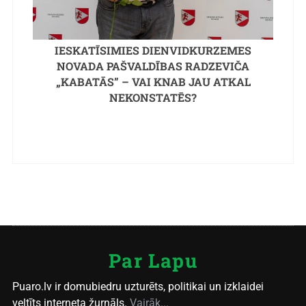
IESKATĪSIMIES DIENVIDKURZEMES
NOVADA PAŠVALDĪBAS RADZEVIČA
„KABATĀS” – VAI KNAB JAU ATKAL
NEKONSTATĒS?
Par Lapu
Puaro.lv ir domubiedru uzturēts, politikai un izklaidei
veltīts interneta žurnāls.
Vairāk...