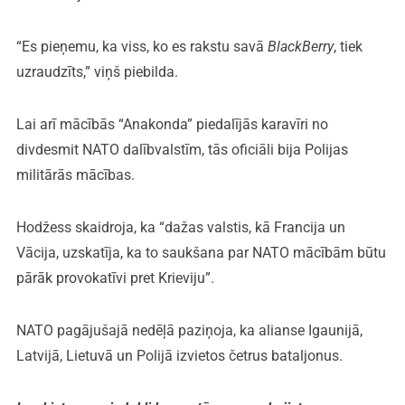
“Es pieņemu, ka viss, ko es rakstu savā
BlackBerry
, tiek
uzraudzīts,” viņš piebilda.
Lai arī mācībās “Anakonda” piedalījās karavīri no
divdesmit NATO dalībvalstīm, tās oficiāli bija Polijas
militārās mācības.
Hodžess skaidroja, ka “dažas valstis, kā Francija un
Vācija, uzskatīja, ka to saukšana par NATO mācībām būtu
pārāk provokatīvi pret Krieviju”.
NATO pagājušajā nedēļā paziņoja, ka alianse Igaunijā,
Latvijā, Lietuvā un Polijā izvietos četrus bataljonus.