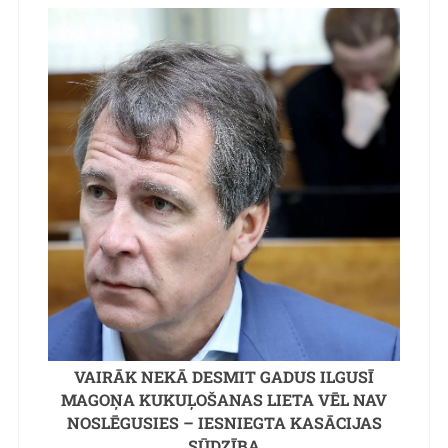
VAIRĀK NEKĀ DESMIT GADUS ILGUSĪ
MAGOŅA KUKUĻOŠANAS LIETA VĒL NAV
NOSLĒGUSIES – IESNIEGTA KASĀCIJAS
SŪDZĪBA