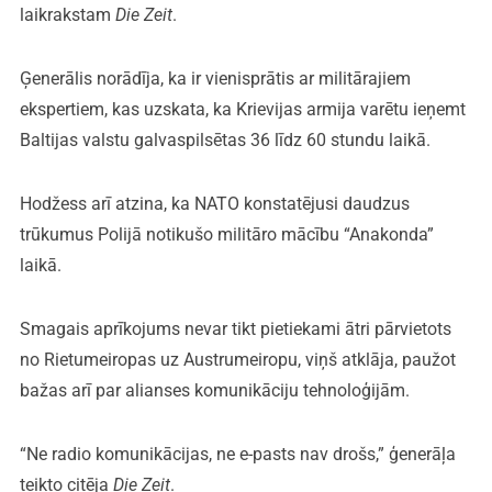
laikrakstam
Die Zeit
.
Ģenerālis norādīja, ka ir vienisprātis ar militārajiem
ekspertiem, kas uzskata, ka Krievijas armija varētu ieņemt
Baltijas valstu galvaspilsētas 36 līdz 60 stundu laikā.
Hodžess arī atzina, ka NATO konstatējusi daudzus
trūkumus Polijā notikušo militāro mācību “Anakonda”
laikā.
Smagais aprīkojums nevar tikt pietiekami ātri pārvietots
no Rietumeiropas uz Austrumeiropu, viņš atklāja, paužot
bažas arī par alianses komunikāciju tehnoloģijām.
“Ne radio komunikācijas, ne e-pasts nav drošs,” ģenerāļa
teikto citēja
Die Zeit
.