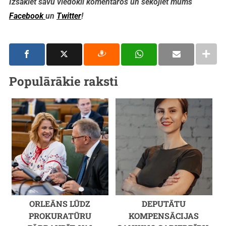
Izsakiet savu viedokli komentāros un sekojiet mums
Facebook
un
Twitter
!
Populārākie raksti
ORLEĀNS LŪDZ
DEPUTĀTU
PROKURATŪRU
KOMPENSĀCIJAS