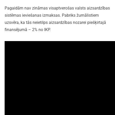
Pagaidām nav zināmas visaptverošas valsts aizsardzības
sistēmas ieviešanas izmaksas. Pabriks žurnālistiem
uzsvēra, ka tās neietilps aizsardzības nozarei piešķirtajā
finansējumā – 2% no IKP.