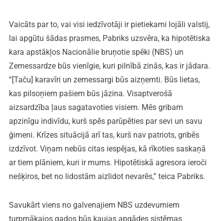
Vaicāts par to, vai visi iedzīvotāji ir pietiekami lojāli valstij,
lai apgūtu šādas prasmes, Pabriks uzsvēra, ka hipotētiska
kara apstākļos Nacionālie bruņotie spēki (NBS) un
Zemessardze būs vienīgie, kuri pilnībā zinās, kas ir jādara.
“[Taču] karavīri un zemessargi būs aizņemti. Būs lietas,
kas pilsoņiem pašiem būs jāzina. Visaptverošā
aizsardzība ļaus sagatavoties visiem. Mēs gribam
apzinīgu indivīdu, kurš spēs parūpēties par sevi un savu
ģimeni. Krīzes situācijā arī tas, kurš nav patriots, gribēs
izdzīvot. Viņam nebūs citas iespējas, kā rīkoties saskaņā
ar tiem plāniem, kuri ir mums. Hipotētiskā agresora ieroči
nešķiros, bet no lidostām aizlidot nevarēs,” teica Pabriks.
Savukārt viens no galvenajiem NBS uzdevumiem
turpmākajos gados būs kaujas apgādes sistēmas