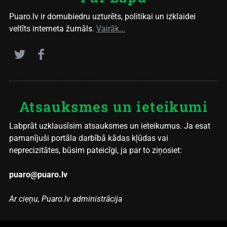
Puaro.lv ir domubiedru uzturēts, politikai un izklaidei
veltīts interneta žurnāls.
Vairāk...
Atsauksmes un ieteikumi
Labprāt uzklausīsim atsauksmes un ieteikumus. Ja esat
pamanījuši portāla darbībā kādas kļūdas vai
neprecizitātes, būsim pateicīgi, ja par to ziņosiet:
puaro@puaro.lv
Ar cieņu, Puaro.lv administrācija