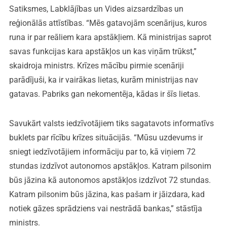
Satiksmes, Labklājības un Vides aizsardzības un
reģionālās attīstības. “Mēs gatavojām scenārijus, kuros
runa ir par reāliem kara apstākļiem. Kā ministrijas saprot
savas funkcijas kara apstākļos un kas viņām trūkst,”
skaidroja ministrs. Krīzes mācību pirmie scenāriji
parādījuši, ka ir vairākas lietas, kurām ministrijas nav
gatavas. Pabriks gan nekomentēja, kādas ir šīs lietas.
Savukārt valsts iedzīvotājiem tiks sagatavots informatīvs
buklets par rīcību krīzes situācijās. “Mūsu uzdevums ir
sniegt iedzīvotājiem informāciju par to, kā viņiem 72
stundas izdzīvot autonomos apstākļos. Katram pilsonim
būs jāzina kā autonomos apstākļos izdzīvot 72 stundas.
Katram pilsonim būs jāzina, kas pašam ir jāizdara, kad
notiek gāzes sprādziens vai nestrādā bankas,” stāstīja
ministrs.