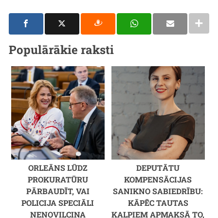
Populārākie raksti
ORLEĀNS LŪDZ
DEPUTĀTU
PROKURATŪRU
KOMPENSĀCIJAS
PĀRBAUDĪT, VAI
SANIKNO SABIEDRĪBU:
POLICIJA SPECIĀLI
KĀPĒC TAUTAS
NENOVILCINA
KALPIEM APMAKSĀ TO,