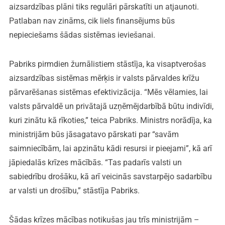
aizsardzības plāni tiks regulāri pārskatīti un atjaunoti.
Patlaban nav zināms, cik liels finansējums būs
nepieciešams šādas sistēmas ieviešanai.
Pabriks pirmdien žurnālistiem stāstīja, ka visaptverošas
aizsardzības sistēmas mērķis ir valsts pārvaldes krīžu
pārvarēšanas sistēmas efektivizācija. “Mēs vēlamies, lai
valsts pārvaldē un privātajā uzņēmējdarbībā būtu indivīdi,
kuri zinātu kā rīkoties,” teica Pabriks. Ministrs norādīja, ka
ministrijām būs jāsagatavo pārskati par “savām
saimniecībām, lai apzinātu kādi resursi ir pieejami”, kā arī
jāpiedalās krīzes mācībās. “Tas padarīs valsti un
sabiedrību drošāku, kā arī veicinās savstarpējo sadarbību
ar valsti un drošību,” stāstīja Pabriks.
Šādas krīzes mācības notikušas jau trīs ministrijām –