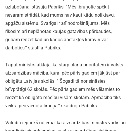
uzlabošana, stāstīja Pabriks. “Mēs [bruņotie spēki]
nevaram strādāt, kad mums nav kaut kādu noliktavu,
apgāžu sistēmu. Svarīgs ir arī nodrošinājums. Mēs
rīkosim arī neplānotas kaujas gatavības pārbaudes,
gribam redzēt kad un kādos apstākļos karavīri var
darboties,” stāstīja Pabriks.
Tāpat ministrs atklāja, ka starp plāna prioritātēm ir valsts
aizsardzības mācība, kurai pēc pāris gadiem jākļūst par
obligātu Latvijas skolās. “[Šogad] tā norisināsies
brīvprātīgi 62 skolās. Pēc pāris gadiem mēs vēlamies to
redzēt kā obligāto mācību visām skolām. Apmācība tiks
veikta pēc vienota līmeņa,” skaidroja Pabriks.
Valdība iepriekš nolēma, ka aizsardzības ministrs vadīs un
koordinēs visaptverošas valsts aizsardzības sistēmas