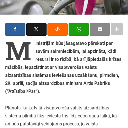
M
inistrijām būs jāsagatavo pārskati par
savām saimniecībām, lai apzinātu, kādi
resursi ir to rīcībā, kā arī jāpiedalās krīzes
mācībās, iepazīstinot ar visaptverošas valsts
aizsardzības sistēmas ieviešanas uzsākšanu, pirmdien,
29. aprīlī, sacīja aizsardzības ministrs Artis Pabriks
(“Attīstībai/Par”).
Plānots, ka Latvijā visaptveroša valsts aizsardzības
sistēma pilnībā tiks ieviesta trīs līdz četru gadu laikā, kā
arī būs patstāvīgi veidojams process, jo valsts