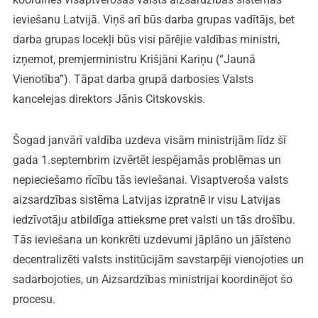
ieviešanu Latvijā. Viņš arī būs darba grupas vadītājs, bet
darba grupas locekļi būs visi pārējie valdības ministri,
izņemot, premjerministru Krišjāni Kariņu (“Jaunā
Vienotība”). Tāpat darba grupā darbosies Valsts
kancelejas direktors Jānis Citskovskis.
Šogad janvārī valdība uzdeva visām ministrijām līdz šī
gada 1.septembrim izvērtēt iespējamās problēmas un
nepieciešamo rīcību tās ieviešanai. Visaptveroša valsts
aizsardzības sistēma Latvijas izpratnē ir visu Latvijas
iedzīvotāju atbildīga attieksme pret valsti un tās drošību.
Tās ieviešana un konkrēti uzdevumi jāplāno un jāīsteno
decentralizēti valsts institūcijām savstarpēji vienojoties un
sadarbojoties, un Aizsardzības ministrijai koordinējot šo
procesu.