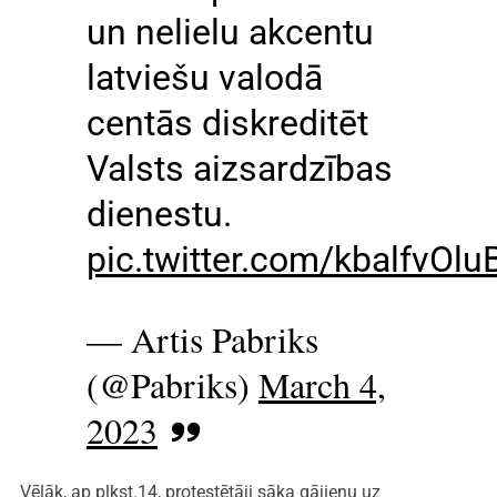
un nelielu akcentu
latviešu valodā
centās diskreditēt
Valsts aizsardzības
dienestu.
pic.twitter.com/kbalfvOlu
— Artis Pabriks
(@Pabriks)
March 4,
2023
Vēlāk, ap plkst.14, protestētāji sāka gājienu uz