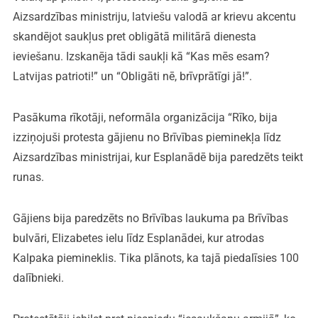
Aizsardzības ministriju, latviešu valodā ar krievu akcentu
skandējot saukļus pret obligātā militārā dienesta
ieviešanu. Izskanēja tādi saukļi kā “Kas mēs esam?
Latvijas patrioti!” un “Obligāti nē, brīvprātīgi jā!”.
Pasākuma rīkotāji, neformāla organizācija “Rīko, bija
izziņojuši protesta gājienu no Brīvības pieminekļa līdz
Aizsardzības ministrijai, kur Esplanādē bija paredzēts teikt
runas.
Gājiens bija paredzēts no Brīvības laukuma pa Brīvības
bulvāri, Elizabetes ielu līdz Esplanādei, kur atrodas
Kalpaka piemineklis. Tika plānots, ka tajā piedalīsies 100
dalībnieki.