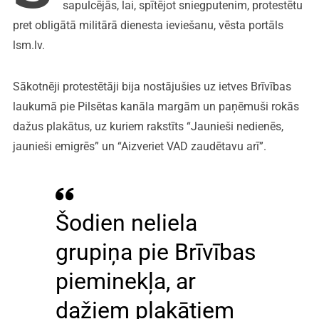
sapulcējās, lai, spītējot sniegputenim, protestētu
pret obligātā militārā dienesta ieviešanu, vēsta portāls
lsm.lv.
Sākotnēji protestētāji bija nostājušies uz ietves Brīvības
laukumā pie Pilsētas kanāla margām un paņēmuši rokās
dažus plakātus, uz kuriem rakstīts “Jaunieši nedienēs,
jaunieši emigrēs” un “Aizveriet VAD zaudētavu arī”.
Šodien neliela
grupiņa pie Brīvības
pieminekļa, ar
dažiem plakātiem