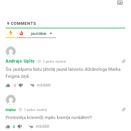
9
COMMENTS
jaunākie
Andrejs Upīts
3 gadus atpakaļ
Šis jautājums būtu jātstāj jaunā latviešu dižideologa Marka
Feigina ziņā
Atbildēt
-3
nunu
3 gadus atpakaļ
Protestēja krievmīļi mpēc kremļa norādēm!!!
Atbildēt
4