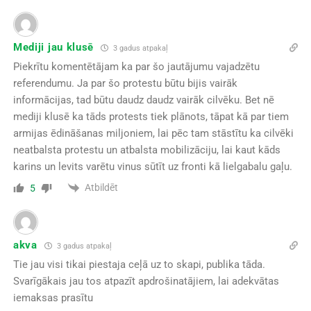
Mediji jau klusē
3 gadus atpakaļ
Piekrītu komentētājam ka par šo jautājumu vajadzētu
referendumu. Ja par šo protestu būtu bijis vairāk
informācijas, tad būtu daudz daudz vairāk cilvēku. Bet nē
mediji klusē ka tāds protests tiek plānots, tāpat kā par tiem
armijas ēdināšanas miljoniem, lai pēc tam stāstītu ka cilvēki
neatbalsta protestu un atbalsta mobilizāciju, lai kaut kāds
karins un levits varētu vinus sūtīt uz fronti kā lielgabalu gaļu.
Atbildēt
5
akva
3 gadus atpakaļ
Tie jau visi tikai piestaja ceļā uz to skapi, publika tāda.
Svarīgākais jau tos atpazīt apdrošinatājiem, lai adekvātas
iemaksas prasītu