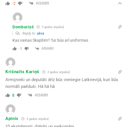
Atbildēt
-2
Domburiņš
3 gadus atpakaļ
Reply to
akva
Kas vainas Skapītim? Tur būs arī uniformas
Atbildēt
-1
Krišnaīts Kariņš
3 gadus atpakaļ
Armijnieki un deputāti drīz būs vienìegie Latkrievijā, kuri būs
normāli paēduši. Hā hā hā
Atbildēt
8
Apinis
3 gadus atpakaļ
10 ekstrēmisti, dzērāji un narkomāni.