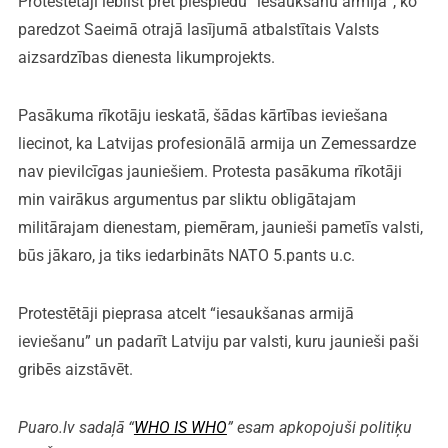
Protestētāji iebilst pret piespiedu “iesaukšanu armijā”, ko
paredzot Saeimā otrajā lasījumā atbalstītais Valsts
aizsardzības dienesta likumprojekts.
Pasākuma rīkotāju ieskatā, šādas kārtības ieviešana
liecinot, ka Latvijas profesionālā armija un Zemessardze
nav pievilcīgas jauniešiem. Protesta pasākuma rīkotāji
min vairākus argumentus par sliktu obligātajam
militārajam dienestam, piemēram, jaunieši pametīs valsti,
būs jākaro, ja tiks iedarbināts NATO 5.pants u.c.
Protestētāji pieprasa atcelt “iesaukšanas armijā
ieviešanu” un padarīt Latviju par valsti, kuru jaunieši paši
gribēs aizstāvēt.
Puaro.lv sadaļā “
WHO IS WHO
” esam apkopojuši politiķu