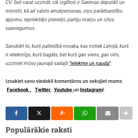
CV. Šeit varat uzzināt, cik izglītoti ir Saeimas deputāti un
ministri, kā arī valsts amatpersonas, viņu parādsaistību
apjomu, iepriekšējo pieredzi, partiju maiņu un citus
sasniegumus.
Savukārt to, kurš patiesībā nosaka, kas notiek Latvijā, kurš
ir ietekmīgs, kurš bagāts, bet kurš gan viens, gan otrs,
uzziniet mūsu jaunajā sadaļā
“Ietekme un nauda”
.
Izsakiet savu viedokli komentāros un sekojiet mums
Facebook ,
Twitter
,
Youtube
un
Instagram
!
Populārākie raksti