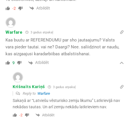
Atbildēt
-2
Warfare
3 gadus atpakaļ
Kaa buutu ar REFERENDUMU par sho jautaajumu? Valsts
vara pieder tautai. vai ne? Daargi? Nee. saliidzinot ar naudu,
kas aizgaajusi karadarbiibas atbalstiishanai.
Atbildēt
9
Krišnaīts Kariņš
3 gadus atpakaļ
Reply to
Warfare
Sakaņā ar “Latviešu vēsturisko zemju likumu” Latkrievijā nav
nekādas tautas. Un arī zemju nekādu latkrieviem nav.
Atbildēt
-2