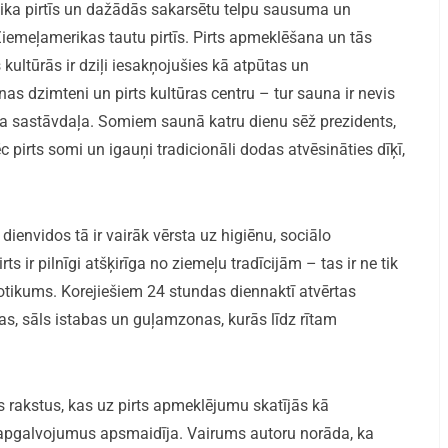
vaika pirtīs un dažādās sakarsētu telpu sausuma un
iemeļamerikas tautu pirtīs. Pirts apmeklēšana un tās
ultūrās ir dziļi iesakņojušies kā atpūtas un
as dzimteni un pirts kultūras centru – tur sauna ir nevis
a sastāvdaļa. Somiem saunā katru dienu sēž prezidents,
 pirts somi un igauņi tradicionāli dodas atvēsināties dīķī,
t dienvidos tā ir vairāk vērsta uz higiēnu, sociālo
 ir pilnīgi atšķirīga no ziemeļu tradīcijām – tas ir ne tik
notikums. Korejiešiem 24 stundas diennaktī atvērtas
pas, sāls istabas un guļamzonas, kurās līdz rītam
us rakstus, kas uz pirts apmeklējumu skatījās kā
 apgalvojumus apsmaidīja. Vairums autoru norāda, ka