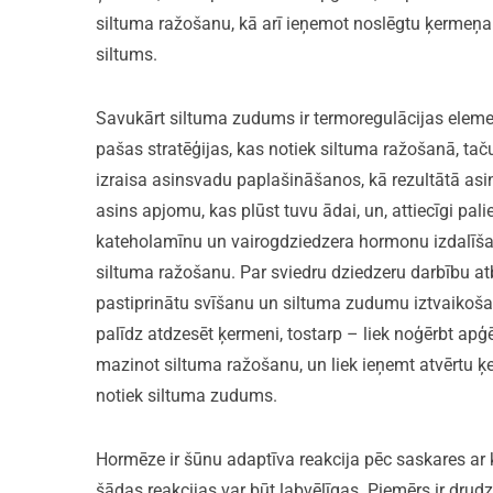
siltuma ražošanu, kā arī ieņemot noslēgtu ķermeņa
siltums.
Savukārt siltuma zudums ir termoregulācijas element
pašas stratēģijas, kas notiek siltuma ražošanā, t
izraisa asinsvadu paplašināšanos, kā rezultātā asin
asins apjomu, kas plūst tuvu ādai, un, attiecīgi pa
kateholamīnu un vairogdziedzera hormonu izdalīša
siltuma ražošanu. Par sviedru dziedzeru darbību atb
pastiprinātu svīšanu un siltuma zudumu iztvaikoš
palīdz atdzesēt ķermeni, tostarp – liek noģērbt apģ
mazinot siltuma ražošanu, un liek ieņemt atvērtu ķ
notiek siltuma zudums.
Hormēze ir šūnu adaptīva reakcija pēc saskares ar k
šādas reakcijas var būt labvēlīgas. Piemērs ir drudzis