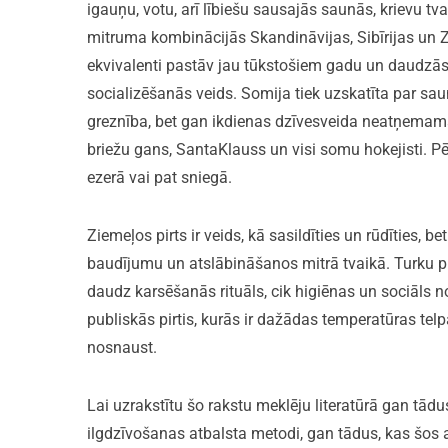
igauņu, votu, arī lībiešu sausajās saunās, krievu t
mitruma kombinācijās Skandināvijas, Sibīrijas un Z
ekvivalenti pastāv jau tūkstošiem gadu un daudzās k
socializēšanās veids. Somija tiek uzskatīta par saun
greznība, bet gan ikdienas dzīvesveida neatņemam
briežu gans, SantaKlauss un visi somu hokejisti. Pēc
ezerā vai pat sniegā.
Ziemeļos pirts ir veids, kā sasildīties un rūdīties, be
baudījumu un atslābināšanos mitrā tvaikā. Turku pirts
daudz karsēšanās rituāls, cik higiēnas un sociāls 
publiskās pirtis, kurās ir dažādas temperatūras tel
nosnaust.
Lai uzrakstītu šo rakstu meklēju literatūrā gan tād
ilgdzīvošanas atbalsta metodi, gan tādus, kas šos