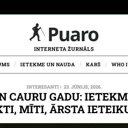
INTERNETA ŽURNĀLS
UMS
IETEKME UN NAUDA
KARŠ
WHO 
INTERESANTI
23. JŪNIJS, 2026.
N CAURU GADU: IETEKM
TI, MĪTI, ĀRSTA IETEI