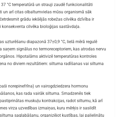
7 °C temperatūrā un strauji zaudē funkcionalitāti
i un arī citas olbaltumvielas mūsu organismā sāk
četrdesmit grādu iekšējās robežas cilvēka dzīvība ir
ti konsekventa cilvēka bioloģijas sastāvdaļa.
s uzturēšanu diapazonā 37±0,9 °C, lielā mērā regulē
na saņem signālus no termoreceptoriem, kas atrodas nervu
 orgānos. Hipotalāms aktivizē temperatūras kontroles
a no diviem rezultātiem: siltuma radīšanas vai siltuma
īpaši norepinefrīna) un vairogdziedzera hormonu
ināšanos, kas rada vairāk siltuma. Smadzenēs tiek
 pastiprinātas muskuļu kontrakcijas, radot siltumu, kā arī
enes virza uzvedības izmaiņas, kuru mērķis ir sasildīt
 siltuma saglabāšanu, organizējot kustības, lai palielinātu