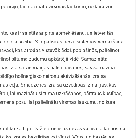
 pozīciju, lai mazinātu virsmas laukumu, no kura zūd
s, kas ir saistīts ar pirts apmeklēšanu, un ietver tās
aču pretējā secībā. Simpatiskās nervu sistēmas nomākšana
svadi, kas atrodas vistuvāk ādai, paplašinās, palielinot
lielinot siltuma zudumu apkārtējā vidē. Samazināta
nās izraisa vielmaiņas palēnināšanos, kas samazina
ildīgo holīnerģisko neironu aktivizēšanās izraisa
anas ceļā. Smadzenes izraisa uzvedības izmaiņas, kas
ērbu, lai mazinātu siltuma uzkrāšanos, pārtrauc kustības,
ermeņa pozu, lai palielinātu virsmas laukumu, no kura
aut ko kaitīgu. Dažreiz nelielās devās vai īsā laika posmā
, ko izraisa baktērijas vai vīrusi. Vīrusi un baktērijas