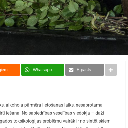
giem
Whatsapp
E-pasts
aiks, alkohola pārmēra lietošanas laiks, nesaprotama
irtī iešana. No sabiedrības veselības viedokļa – daži
os gados toksikoloģijas problēmu vairāk ir no sintētiskiem