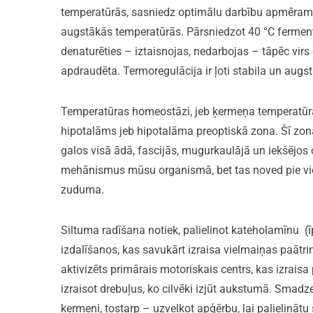
temperatūrās, sasniedz optimālu darbību apmēram 3
augstākās temperatūrās. Pārsniedzot 40 °C ferment
denaturēties – iztaisnojas, nedarbojas – tāpēc virs 
apdraudēta. Termoregulācija ir ļoti stabila un augs
Temperatūras homeostāzi, jeb ķermeņa temperatūra
hipotalāms jeb hipotalāma preoptiskā zona. Šī zo
galos visā ādā, fascijās, mugurkaulājā un iekšējos
mehānismus mūsu organismā, bet tas noved pie vien
zuduma.
Siltuma radīšana notiek, palielinot kateholamīnu (
izdalīšanos, kas savukārt izraisa vielmaiņas paātr
aktivizēts primārais motoriskais centrs, kas izraisa
izraisot drebuļus, ko cilvēki izjūt aukstumā. Smadz
ķermeni, tostarp – uzvelkot apģērbu, lai palielinātu