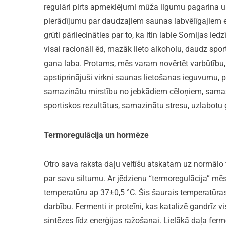
regulāri pirts apmeklējumi mūža ilgumu pagarina u
pierādījumu par daudzajiem saunas labvēlīgajiem ef
grūti pārliecināties par to, ka itin labie Somijas ied
visai racionāli ēd, mazāk lieto alkoholu, daudz spor
gana laba. Protams, mēs varam novērtēt varbūtību, 
apstiprinājuši virkni saunas lietošanas ieguvumu, 
samazinātu mirstību no jebkādiem cēloņiem, samaz
sportiskos rezultātus, samazinātu stresu, uzlabotu
Termoregulācija un hormēze
Otro sava raksta daļu veltīšu atskatam uz normālo fiz
par savu siltumu. Ar jēdzienu “termoregulācija” m
temperatūru ap 37±0,5 °C. Šis šaurais temperatūras
darbību. Fermenti ir proteīni, kas katalizē gandrī
sintēzes līdz enerģijas ražošanai. Lielākā daļa f