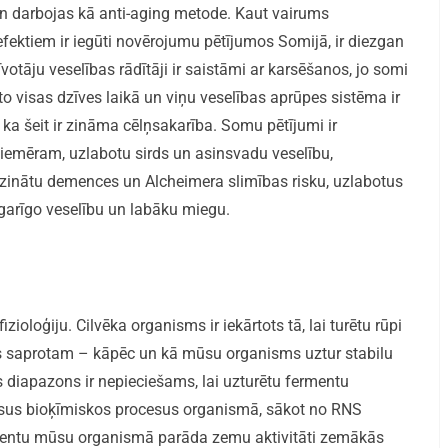
n darbojas kā anti-aging metode. Kaut vairums
ektiem ir iegūti novērojumu pētījumos Somijā, ir diezgan
zīvotāju veselības rādītāji ir saistāmi ar karsēšanos, jo somi
to visas dzīves laikā un viņu veselības aprūpes sistēma ir
ka šeit ir zināma cēlņsakarība. Somu pētījumi ir
piemēram, uzlabotu sirds un asinsvadu veselību,
inātu demences un Alcheimera slimības risku, uzlabotus
 garīgo veselību un labāku miegu.
ioloģiju. Cilvēka organisms ir iekārtots tā, lai turētu rūpi
ēs saprotam – kāpēc un kā mūsu organisms uztur stabilu
 diapazons ir nepieciešams, lai uzturētu fermentu
z visus bioķīmiskos procesus organismā, sākot no RNS
ermentu mūsu organismā parāda zemu aktivitāti zemākās