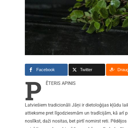
Facebook
Twitter
Drau
P
ĒTERIS APINIS
Latviešiem tradicionāli Jāņi ir dietoloģijas kļūdu l
attieksme pret līgodziesmām un tradīcijām, kā arī p
noslīkst, daži nositas, bet pirtī nomirst reti. Pēdēj