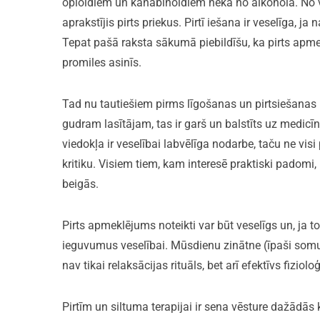
opioīdiem un kanabinoīdiem nekā no alkohola. No
aprakstījis pirts priekus. Pirtī iešana ir veselīga, 
Tepat pašā raksta sākumā piebildīšu, ka pirts ap
promiles asinīs.
Tad nu tautiešiem pirms līgošanas un pirtsiešanas n
gudram lasītājam, tas ir garš un balstīts uz medi
viedokļa ir veselībai labvēlīga nodarbe, taču ne visi
kritiku. Visiem tiem, kam interesē praktiski padomi, 
beigās.
Pirts apmeklējums noteikti var būt veselīgs un, ja t
ieguvumus veselībai. Mūsdienu zinātne (īpaši somu 
nav tikai relaksācijas rituāls, bet arī efektīvs fiziolo
Pirtīm un siltuma terapijai ir sena vēsture dažādās 