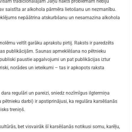
 visām tradicionālajām Jāņu nakts problēmām nebiju
ja nav saistīta ar alkohola pārmēra lietošanu un nezmanību.
meklējums nepāātrina atskurbšanu un nesamazina alkohola
olēmu veltīt garāku aprakstu pirtij. Raksts ir paredzēts
cīnas publikācijām. Saunas apmeklēšana no pētnieku
 publiski paustie apgalvojumi un pat publikācijas iztur
riski, norādes un ieteikumi – tas ir apkopots raksta
o dara regulāri un pareizi, sniedz nozīmīgus ilgtermiņa
pētnieku darbi) ir apstiprinājusi, ka regulāra karsēšanās
ģisks treniņš.
kultūrās, bet visvairāk šī karsēšanās notikusi somu, karēļu,