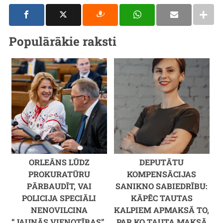
Populārākie raksti
ORLEĀNS LŪDZ
DEPUTĀTU
PROKURATŪRU
KOMPENSĀCIJAS
PĀRBAUDĪT, VAI
SANIKNO SABIEDRĪBU:
POLICIJA SPECIĀLI
KĀPĒC TAUTAS
NENOVILCINA
KALPIEM APMAKSĀ TO,
“JAUNĀS VIENOTĪBAS”,
PAR KO TAUTA MAKSĀ