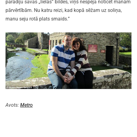
parādīju savas „lielās” bildes, viņš nespēja noticēt manām
pārvērtībām. Nu katru reizi, kad kopā sēžam uz soliņa,
manu seju rotā plats smaids.”
Avots:
Metro