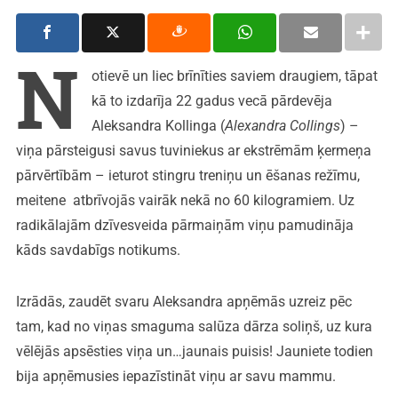
N
otievē un liec brīnīties saviem draugiem, tāpat
kā to izdarīja 22 gadus vecā pārdevēja
Aleksandra Kollinga (
Alexandra Collings
) –
viņa pārsteigusi savus tuviniekus ar ekstrēmām ķermeņa
pārvērtībām – ieturot stingru treniņu un ēšanas režīmu,
meitene atbrīvojās vairāk nekā no 60 kilogramiem. Uz
radikālajām dzīvesveida pārmaiņām viņu pamudināja
kāds savdabīgs notikums.
Izrādās, zaudēt svaru Aleksandra apņēmās uzreiz pēc
tam, kad no viņas smaguma salūza dārza soliņš, uz kura
vēlējās apsēsties viņa un…jaunais puisis! Jauniete todien
bija apņēmusies iepazīstināt viņu ar savu mammu.