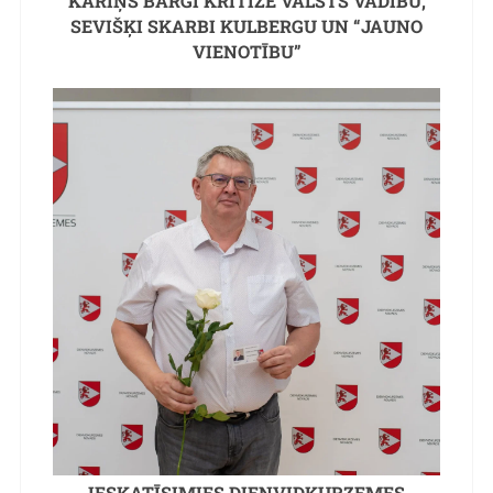
KARIŅŠ BARGI KRITIZĒ VALSTS VADĪBU,
SEVIŠĶI SKARBI KULBERGU UN “JAUNO
VIENOTĪBU”
IESKATĪSIMIES DIENVIDKURZEMES