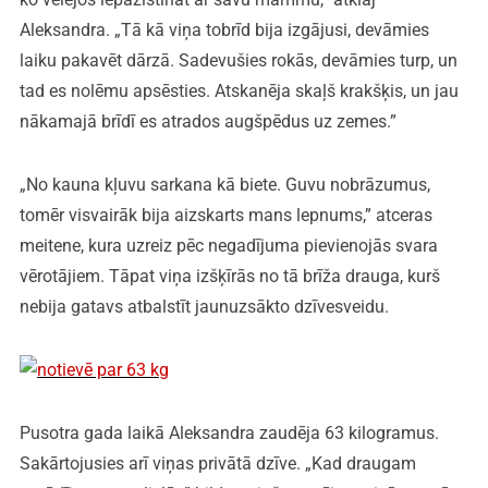
Aleksandra. „Tā kā viņa tobrīd bija izgājusi, devāmies
laiku pakavēt dārzā. Sadevušies rokās, devāmies turp, un
tad es nolēmu apsēsties. Atskanēja skaļš krakšķis, un jau
nākamajā brīdī es atrados augšpēdus uz zemes.”
„No kauna kļuvu sarkana kā biete. Guvu nobrāzumus,
tomēr visvairāk bija aizskarts mans lepnums,” atceras
meitene, kura uzreiz pēc negadījuma pievienojās svara
vērotājiem. Tāpat viņa izšķīrās no tā brīža drauga, kurš
nebija gatavs atbalstīt jaunuzsākto dzīvesveidu.
Pusotra gada laikā Aleksandra zaudēja 63 kilogramus.
Sakārtojusies arī viņas privātā dzīve. „Kad draugam