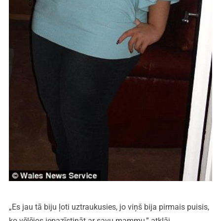
„Es jau tā biju ļoti uztraukusies, jo viņš bija pirmais puisis,
ko vēlējos iepazīstināt ar savu mammu,” atklāj