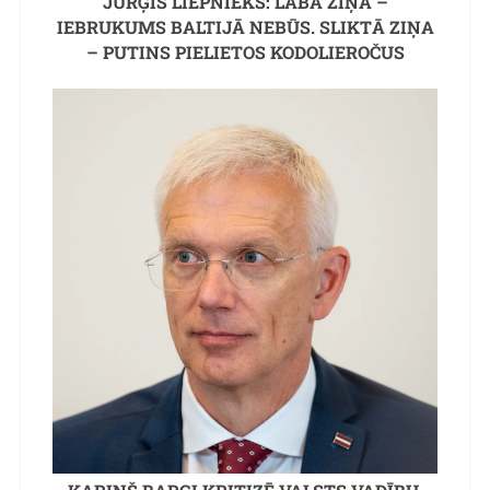
JURĢIS LIEPNIEKS: LABĀ ZIŅA –
IEBRUKUMS BALTIJĀ NEBŪS. SLIKTĀ ZIŅA
– PUTINS PIELIETOS KODOLIEROČUS