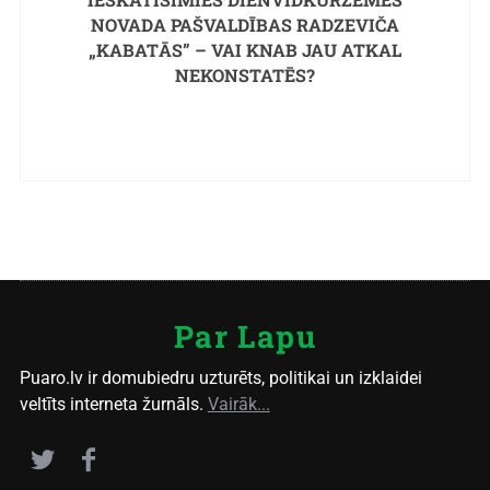
NOVADA PAŠVALDĪBAS RADZEVIČA
„KABATĀS” – VAI KNAB JAU ATKAL
NEKONSTATĒS?
Par Lapu
Puaro.lv ir domubiedru uzturēts, politikai un izklaidei
veltīts interneta žurnāls.
Vairāk...