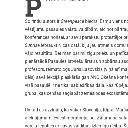
P
Šo rindu autors ir
Greenpeace
biedrs. Esmu viens no
vēstījumu pasaules valstu valdībām
,
aicinot pārtrau
konferences norisei, ar savu parakstu protestējot p
Sunrise
iebraukt Nicas ostā, biju jau atmetis domu 
vājo rezultātu. Bet man par milzīgu prieku un patī
plenārsēdē Pasaules latviešu ārstu un zobārstu aso
profesors, reimatologs Juris Lazovskis (viņš arī man
dēls) savā lekcijā pieskārās gan ANO Okeāna konfere
visā pasaulē ir ne tikai sabiedrības daļa, kas rūpēja
grupa, kas cenšas saglabāt zemeslodes ekosist
Un tad es uzzināju, ka vakar Slovēnija, Kipra, Mārša
aicinājumam ieviest moratoriju, bet Zālamana salas
varēju lepoties ar savas valdības izlēmīgu rīcību. Šo