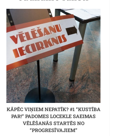
KĀPĒC VIŅIEM NEPATĪK? #1 “KUSTĪBA
PAR!” PADOMES LOCEKLE SAEIMAS
VĒLĒŠANĀS STARTĒS NO
“PROGRESĪVAJIEM”