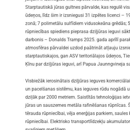
Starptautiskā jūras gultnes pārvalde, kas regulē vi
ūdeņos, līdz šim ir izsniegusi 31 izpētes licenci –
zonā; 7 polimetālu sulfīdiem vidusokeāna grēdās; 
rūpniecības spiediens pieprasa dziļjūras ieguvi sāk
darbonis – Donalds Tramps 2025. gada aprīlī paraks
atmosfēras pārvaldei uzdod paātrināt atļauju izs
starptautiskajos, gan ASV teritoriālajos ūdeņos, Ti
Ķīnu par dziļjūras ieguvi, arī Papua Jaunngvineja sa
Visbiežāk ierosinātais dziļjūras ieguves komerciāla
un pacelšanas sistēmu, kas ieguves rūdu nogādā uz 
dziļāk par 2000 metriem. Saistītās tehnoloģijas ietv
jūras un sauszemes metāla rafinēšanas rūpnīcas. Š
tērauda rūpniecībai, vēja enerģijas parkiem, saules 
rūpniecībai. Elektrisko transportlīdzekļu akumulatori
svarīgiem metāliem.