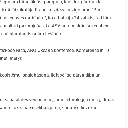
5. gadam būtu jākļūst par gadu, kad tiek pārtraukta
ienā līdzrīkotāja Francija izdeva paziņojumu “Par
ā no ieguves darbībām”, ko atbalstīja 24 valstis, tad tām
tis publiski paziņojušas, ka ASV administrācijas centieni
etrunā starptautiskajām tiesībām.
tiekošo Nicā, ANO Okeāna konferecē. Konferencē ir 10
inēti mērķi:
 ekosistēmu, saglabāšana, ilgtspējīga pārvaldība un
, kapacitātes veidošanas, jūras tehnoloģiju un izglītības
skarsmi okeāna veselības jomā; • finanšu līdzekļu