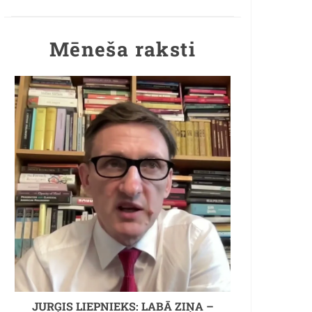
Mēneša raksti
JURĢIS LIEPNIEKS: LABĀ ZIŅA –