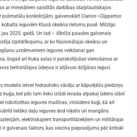
sas ar minerāliem saistītās darbības starptautiskajos
 19 polimetālu konkrēcijām, galvenokārt
Clarion–Clipperton
5 kobalta ieguvēm Klusā okeāna rietumu pusē. Milzīgs
t jau 2025. gadā. Un tad – šībrīža paaules galvenais
tīja izpildrīkojumu, ar ko Nacionālajai okeānu un
niegšanu uzņēmumiem ieguves veikšanai gan
esa, šogad arī Kuka salas ir parakstījušas vienošanos ar
vos teritoriālajos ūdeņos ir atļāvusi dziļjūras ieguvi.
is modelis ietver hidraulisko vācēju ar kāpurķēžu piedziņu
kuģa, bet pēc tam lieko izlādi ievada atpakaļ ūdens slānī
er robotizētas ieguves mašīnas, virsūdens kuģi, kā arī
obrīd lielāko daļu ieguves dod niķelis un mangāns
baterijām, elektriskajiem transportlīdzekļiem un militārajai
 ir galvenais faktors, kas veicina pieprasījumu pēc kritiski