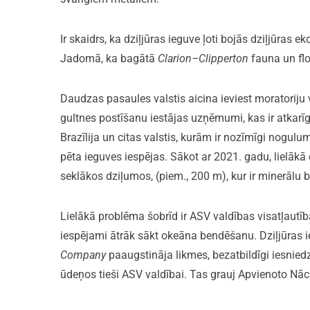
Ir skaidrs, ka dziļjūras ieguve ļoti bojās dziļjūra
Jadomā, ka bagātā
Clarion–Clipperton
fauna un flo
Daudzas pasaules valstis aicina ieviest moratoriju 
gultnes postīšanu iestājas uzņēmumi, kas ir atkarīg
Brazīlija un citas valstis, kurām ir nozīmīgi nogul
pēta ieguves iespējas. Sākot ar 2021. gadu, lielāk
seklākos dziļumos, (piem., 200 m), kur ir minerālu 
Lielākā problēma šobrīd ir ASV valdības visatļautī
iespējami ātrāk sākt okeāna bendēšanu. Dziļjūras 
Company
paaugstināja likmes, bezatbildīgi iesnied
ūdeņos tieši ASV valdībai. Tas grauj Apvienoto Nā