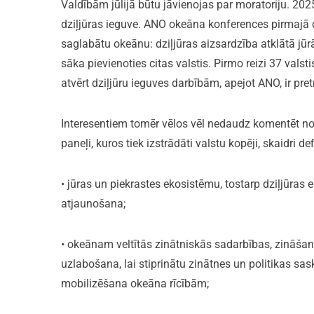
Valdībām jūlijā būtu jāvienojas par moratoriju. 202
dziļjūras ieguve. ANO okeāna konferences pirmajā d
saglabātu okeānu: dziļjūras aizsardzība atklātā jūr
sāka pievienoties citas valstis. Pirmo reizi 37 vals
atvērt dziļjūru ieguves darbībām, apejot ANO, ir pr
Interesentiem tomēr vēlos vēl nedaudz komentēt no
paneļi, kuros tiek izstrādāti valstu kopēji, skaidri def
• jūras un piekrastes ekosistēmu, tostarp dziļjūras
atjaunošana;
• okeānam veltītās zinātniskās sadarbības, zināšanu
uzlabošana, lai stiprinātu zinātnes un politikas sa
mobilizēšana okeāna rīcībām;