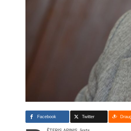
Facebook
Twitter
Drau
ĒTERIS APINIS, ārsts