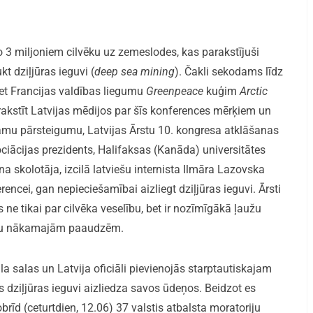
 3 miljoniem cilvēku uz zemeslodes, kas parakstījuši
kt dziļjūras ieguvi (
deep sea mining
). Čakli sekodams līdz
ret Francijas valdības liegumu
Greenpeace
kuģim
Arctic
rakstīt Latvijas mēdijos par šīs konferences mērķiem un
kamu pārsteigumu, Latvijas Ārstu 10. kongresa atklāšanas
ciācijas prezidents, Halifaksas (Kanāda) universitātes
a skolotāja, izcilā latviešu internista Ilmāra Lazovska
ncei, gan nepieciešamībai aizliegt dziļjūras ieguvi. Ārsti
s ne tikai par cilvēka veselību, bet ir nozīmīgākā ļaužu
ēmu nākamajām paaudzēm.
la salas un Latvija oficiāli pievienojās starptautiskajam
 dziļjūras ieguvi aizliedza savos ūdeņos. Beidzot es
brīd (ceturtdien, 12.06) 37 valstis atbalsta moratoriju