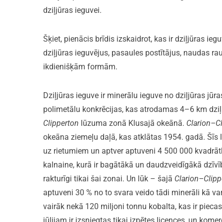
dziļjūras ieguvei.
Šķiet, pienācis brīdis izskaidrot, kas ir dziļjūras ieg
dziļjūras ieguvējus, pasaules postītājus, naudas r
ikdienišķām formām.
Dziļjūras ieguve ir minerālu ieguve no dziļjūras jū
polimetālu konkrēcijas, kas atrodamas 4–6 km dzi
Clipperton
lūzuma zonā Klusajā okeānā.
Clarion–C
okeāna ziemeļu daļā, kas atklātas 1954. gadā. Šī
uz rietumiem un aptver aptuveni 4 500 000 kvadrāt
kalnaine, kurā ir bagātākā un daudzveidīgākā dzīvī
rakturīgi tikai šai zonai. Un lūk – šajā
Clarion–Clipp
aptuveni 30 % no to svara veido tādi minerāli kā va
vairāk nekā 120 miljoni tonnu kobalta, kas ir piec
jūlijam ir izsniegtas tikai izpētes licences, un kom