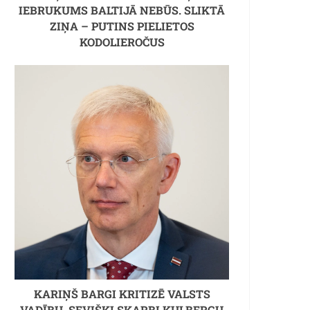
IEBRUKUMS BALTIJĀ NEBŪS. SLIKTĀ
ZIŅA – PUTINS PIELIETOS
KODOLIEROČUS
KARIŅŠ BARGI KRITIZĒ VALSTS
VADĪBU, SEVIŠĶI SKARBI KULBERGU