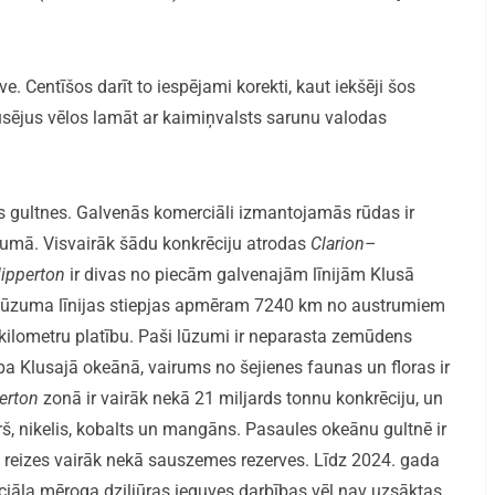
uve. Centīšos darīt to iespējami korekti, kaut iekšēji šos
ausējus vēlos lamāt ar kaimiņvalsts sarunu valodas
ras gultnes. Galvenās komerciāli izmantojamās rūdas ir
ļumā. Visvairāk šādu konkrēciju atrodas
Clarion–
lipperton
ir divas no piecām galvenajām līnijām Klusā
s lūzuma līnijas stiepjas apmēram 7240 km no austrumiem
kilometru platību. Paši lūzumi ir neparasta zemūdens
ba Klusajā okeānā, vairums no šejienes faunas un floras ir
erton
zonā ir vairāk nekā 21 miljards tonnu konkrēciju, un
rš, nikelis, kobalts un mangāns. Pasaules okeānu gultnē ir
as reizes vairāk nekā sauszemes rezerves. Līdz 2024. gada
erciāla mēroga dziļjūras ieguves darbības vēl nav uzsāktas.