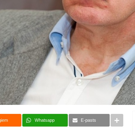
giem
Whatsapp
E-pasts