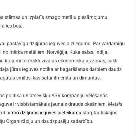
s ekosistēmas un izplatīs smago metālu piesārņojumu.
ra ies bojā.
vai pastāvīgu dziļjūras ieguves aizliegumu. Par vardarbīgu
i no mērķa metāliem. Norvēģija, Kuka salas, Indija,
umu krājumi to ekskluzīvajās ekonomiskajās zonās, čakli
ā daļa jūras ieguves notika ar bagarēšanas darbiem daudz
bagātas smiltis, kas satur ilmenītu un dimantus.
bas politika un atsevišķu ASV kompāniju vēlēšanās
ieguve ir visbīstamākais jaunais drauds okeāniem.
Metals
zot
pirmo dziļjūras ieguves pieteikumu
starptautiskajos
ciju Organizāciju un daudzpusēju sadarbību.