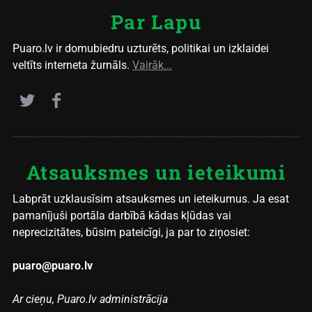
Par Lapu
Puaro.lv ir domubiedru uzturēts, politikai un izklaidei
veltīts interneta žurnāls.
Vairāk...
Atsauksmes un ieteikumi
Labprāt uzklausīsim atsauksmes un ieteikumus. Ja esat
pamanījuši portāla darbībā kādas kļūdas vai
neprecizitātes, būsim pateicīgi, ja par to ziņosiet:
puaro@puaro.lv
Ar cieņu, Puaro.lv administrācija