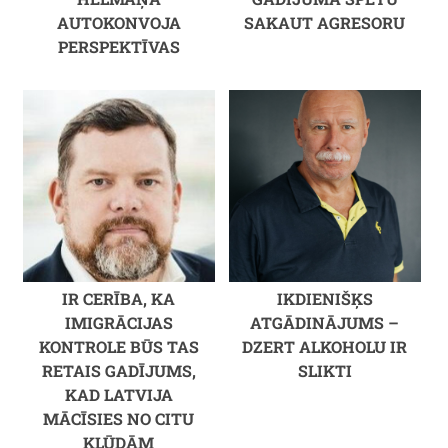
AUTOKONVOJA
SAKAUT AGRESORU
PERSPEKTĪVAS
IR CERĪBA, KA
IKDIENIŠĶS
IMIGRĀCIJAS
ATGĀDINĀJUMS –
KONTROLE BŪS TAS
DZERT ALKOHOLU IR
RETAIS GADĪJUMS,
SLIKTI
KAD LATVIJA
MĀCĪSIES NO CITU
KĻŪDĀM