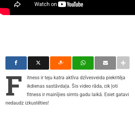
F
itness ir teju katra aktīva dzīvesveida piekritēja
ikdienas sastāvdaļa. Šis video rāda, cik ļoti
fitness ir mainījies simts gadu laikā. Esiet gatavi
nedaudz izkustēties!