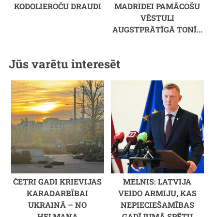
KODOLIEROČU DRAUDI
MADRIDEI PAMĀCOŠU
VĒSTULI
AUGSTPRĀTĪGĀ TONĪ...
Jūs varētu interesēt
ČETRI GADI KRIEVIJAS
MELNIS: LATVIJA
KARADARBĪBAI
VEIDO ARMIJU, KAS
UKRAINĀ – NO
NEPIECIEŠAMĪBAS
HELMAŅA
GADĪJUMĀ SPĒTU