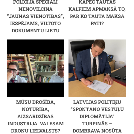
POLICIJA SPECIĀLI
KĀPĒC TAUTAS
NENOVILCINA
KALPIEM APMAKSĀ TO,
“JAUNĀS VIENOTĪBAS”,
PAR KO TAUTA MAKSĀ
IESPĒJAMS, VILTOTO
PATI?
DOKUMENTU LIETU
MŪSU DROŠĪBA,
LATVIJAS POLITIĶU
NOTURĪBA,
“SPONTĀNO VĒSTUĻU
AIZSARDZĪBAS
DIPLOMĀTIJA”
INDUSTRIJA. VAI ESAM
TURPINĀS –
DRONU LIELVALSTS?
DOMBRAVA NOSŪTA