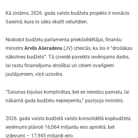
Kā zināms, 2026. gada valsts budžeta projekts ir nonācis
Saeimā, kura to sāks skatīt ceturtdien.
Nododot budžetu parlamenta priekšsēdētājai, finanšu
ministrs
Arvils Ašeradens
(JV) izteicās, ka šis ir “drošākas
nākotnes budžets”. Tā izveidē paveikts ievērojams darbs,
lai rastu finansējumu drošībai un citiem svarīgiem
jautājumiem, viņš uzsvēra.
“Sarunas bijušas komplicētas, bet es neredzu pamatu, lai
nākamā gada budžetu nepieņemtu,” paziņoja ministrs.
2026. gada valsts budžetā valsts konsolidētā kopbudžeta
ieņēmumi plānoti 16,064 miljardu eiro apmērā, bet
izdevumi – 17,945 miljardi eiro.