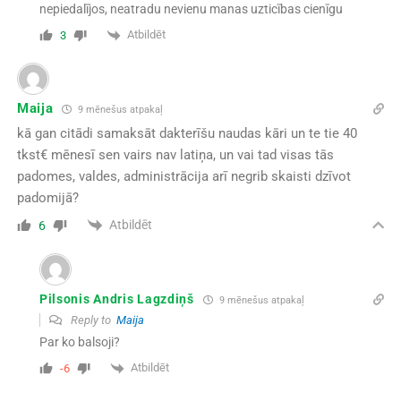
nepiedalījos, neatradu nevienu manas uzticības cienīgu
Atbildēt
3
Maija
9 mēnešus atpakaļ
kā gan citādi samaksāt dakterīšu naudas kāri un te tie 40
tkst€ mēnesī sen vairs nav latiņa, un vai tad visas tās
padomes, valdes, administrācija arī negrib skaisti dzīvot
padomijā?
Atbildēt
6
Pilsonis Andris Lagzdiņš
9 mēnešus atpakaļ
Reply to
Maija
Par ko balsoji?
Atbildēt
-6