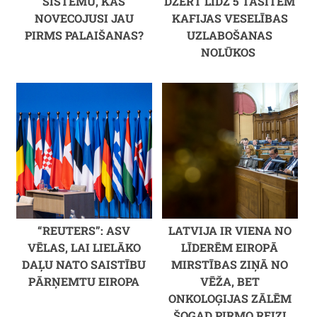
SISTĒMU, KAS
DZERT LĪDZ 5 TASĪTĒM
NOVECOJUSI JAU
KAFIJAS VESELĪBAS
PIRMS PALAIŠANAS?
UZLABOŠANAS
NOLŪKOS
“REUTERS”: ASV
LATVIJA IR VIENA NO
VĒLAS, LAI LIELĀKO
LĪDERĒM EIROPĀ
DAĻU NATO SAISTĪBU
MIRSTĪBAS ZIŅĀ NO
PĀRŅEMTU EIROPA
VĒŽA, BET
ONKOLOĢIJAS ZĀLĒM
ŠOGAD PIRMO REIZI