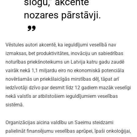
slogu,” akcentē
nozares pārstāvji.
Vēstules autori akcentē, ka ieguldījumi veselībā nav
izmaksas, bet produktivitātes, inovāciju un sabiedrības
noturības priekšnoteikums un Latvija katru gadu zaudē
vairāk nekā 1,1 miljardu eiro no ekonomiskā potenciāla
novēršamās un priekšlaicīgās mirstības dēļ, tāpat arī
iedzīvotāji dzīvo par desmit līdz 12 gadiem mazāk veselīgi
nekā valstīs ar atbilstošiem ieguldījumiem veselības
sistēmā.
Organizācijas aicina valdību un Saeimu steidzami
palielināt finansējumu veselības aprūpei, īpaši onkoloģijai,