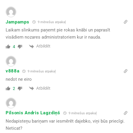
Jampamps
9 mēnešus atpakaļ
Laikam slinkums paņemt pie rokas knābi un paprasīt
visādiem nozares administratoriem kur ir nauda.
Atbildēt
4
v888a
9 mēnešus atpakaļ
nedot ne eiro
Atbildēt
2
Pilsonis Andris Lagzdiņš
9 mēnešus atpakaļ
Nedapisteņu bariņam var iesmērēt dajebko, viņi būs priecīgi.
Neticat?