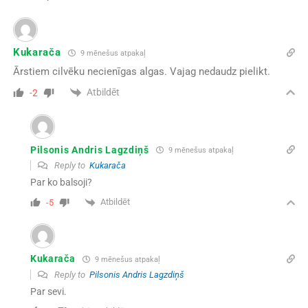
Kukarača
9 mēnešus atpakaļ
Ārstiem cilvēku necienīgas algas. Vajag nedaudz pielikt.
Atbildēt
-2
Pilsonis Andris Lagzdiņš
9 mēnešus atpakaļ
Reply to
Kukarača
Par ko balsoji?
Atbildēt
-5
Kukarača
9 mēnešus atpakaļ
Reply to
Pilsonis Andris Lagzdiņš
Par sevi.