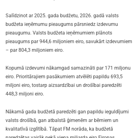
Salīdzinot ar 2025. gada budžetu, 2026. gadā valsts
budžeta ieņēmumu pieaugums pārsniedz izdevumu
pieaugumu. Valsts budžeta ieņēmumiem plānots
pieaugums par 944,6 miljoniem eiro, savukārt izdevumiem
– par 804,3 miljoniem eiro.
Kopumā izdevumi nākamgad samazināti par 171 miljonu
eiro. Prioritārajiem pasākumiem atvēlēti papildu 693,5
miljoni eiro, tostarp aizsardzībai un drošībai paredzēti
448,3 miljoni eiro.
Nākamā gada budžetā paredzēti gan papildu ieguldījumi
valsts drošībā, gan atbalstā ģimenēm ar bērniem un
kvalitatīvā izglītībā. Tāpat FM norāda, ka budžetā
paredzētas vairāk nekā viena miljarda eiro Eiropas