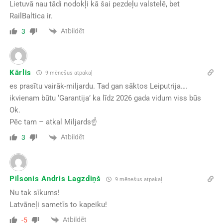
Lietuvā nau tādi nodokļi kā šai pezdeļu valstelē, bet
RailBaltica ir.
Atbildēt
3
Kārlis
9 mēnešus atpakaļ
es prasītu vairāk-miljardu. Tad gan sāktos Leiputrija….
ikvienam būtu ‘Garantija’ ka līdz 2026 gada vidum viss būs
Ok.
Pēc tam – atkal Miljards☝️
Atbildēt
3
Pilsonis Andris Lagzdiņš
9 mēnešus atpakaļ
Nu tak sīkums!
Latvāneļi sametīs to kapeiku!
Atbildēt
-5