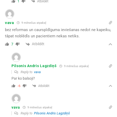
Atbildēt
1
vava
9 mēnešus atpakaļ
bez reformas un caurspīdīguma ieviešanas nedot ne kapeiku,
tāpat noblēdīs un pacientiem nekas netiks.
Atbildēt
7
Pilsonis Andris Lagzdiņš
9 mēnešus atpakaļ
Reply to
vava
Par ko balsoji?
Atbildēt
-6
vava
9 mēnešus atpakaļ
Reply to
Pilsonis Andris Lagzdiņš