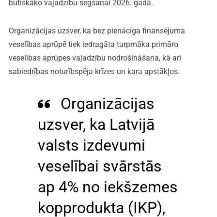
būtiskāko vajadzību segšanai 2026. gadā.
Organizācijas uzsver, ka bez pienācīga finansējuma
veselības aprūpē tiek iedragāta turpmāka primāro
veselības aprūpes vajadzību nodrošināšana, kā arī
sabiedrības noturībspēja krīzes un kara apstākļos.
Organizācijas
uzsver, ka Latvijā
valsts izdevumi
veselībai svārstās
ap 4% no iekšzemes
kopprodukta (IKP),