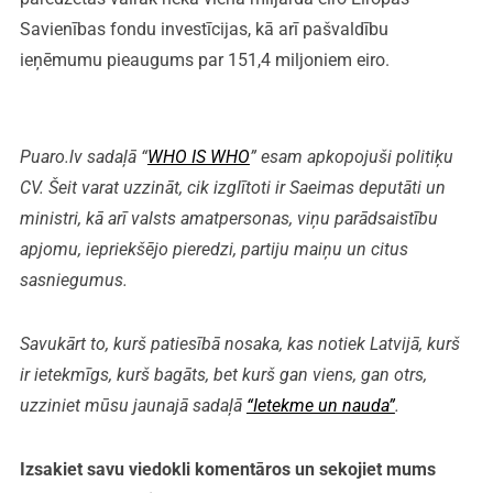
Savienības fondu investīcijas, kā arī pašvaldību
ieņēmumu pieaugums par 151,4 miljoniem eiro.
Puaro.lv sadaļā “
WHO IS WHO
” esam apkopojuši politiķu
CV. Šeit varat uzzināt, cik izglītoti ir Saeimas deputāti un
ministri, kā arī valsts amatpersonas, viņu parādsaistību
apjomu, iepriekšējo pieredzi, partiju maiņu un citus
sasniegumus.
Savukārt to, kurš patiesībā nosaka, kas notiek Latvijā, kurš
ir ietekmīgs, kurš bagāts, bet kurš gan viens, gan otrs,
uzziniet mūsu jaunajā sadaļā
“Ietekme un nauda”
.
Izsakiet savu viedokli komentāros un sekojiet mums