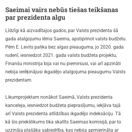
Saeimai vairs nebūs tiešas teikšanas
par prezidenta algu
Līdzīgi kā aizvadītajos gados, par Valsts prezidenta šā
gada atalgojumu lēma Saeima, apstiprinot valsts budžetu.
Pērn E. Levits palika bez algas pieauguma, jo 2020. gada
rudenī, iesniedzot 2021. gada valsts budžeta projektu,
Finanšu ministrija bija vai nu piemirsusi, vai arī apzināti
nebija ierēķinājusi ikgadējo atalgojuma pieaugumu Valsts
prezidentam.
Likumprojektam nonākot Saeimā, Valsts prezidenta
kanceleja, iesniedzot budžeta pieprasījumu, iekļāva tajā
arī Valsts prezidenta atlīdzības ikgadējo indeksāciju. Tā
kā šis priekšlikums tika skatīts Saeimas komisijā, par to
uzzināja plašāka sabiedrība, kas nebija apmierināta ar