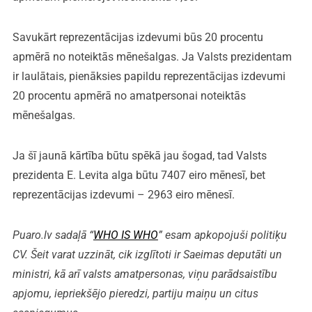
Savukārt reprezentācijas izdevumi būs 20 procentu
apmērā no noteiktās mēnešalgas. Ja Valsts prezidentam
ir laulātais, pienāksies papildu reprezentācijas izdevumi
20 procentu apmērā no amatpersonai noteiktās
mēnešalgas.
Ja šī jaunā kārtība būtu spēkā jau šogad, tad Valsts
prezidenta E. Levita alga būtu 7407 eiro mēnesī, bet
reprezentācijas izdevumi – 2963 eiro mēnesī.
Puaro.lv sadaļā “
WHO IS WHO
” esam apkopojuši politiķu
CV. Šeit varat uzzināt, cik izglītoti ir Saeimas deputāti un
ministri, kā arī valsts amatpersonas, viņu parādsaistību
apjomu, iepriekšējo pieredzi, partiju maiņu un citus