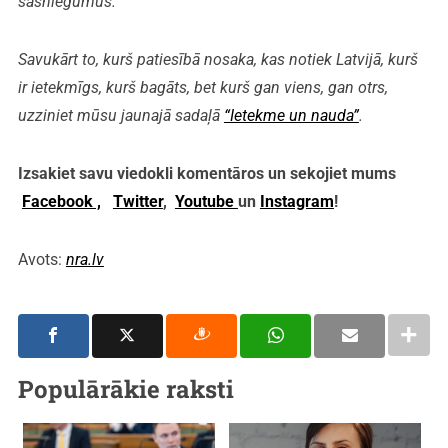
sasniegumus.
Savukārt to, kurš patiesībā nosaka, kas notiek Latvijā, kurš
ir ietekmīgs, kurš bagāts, bet kurš gan viens, gan otrs,
uzziniet mūsu jaunajā sadaļā
“Ietekme un nauda”
.
Izsakiet savu viedokli komentāros un sekojiet mums
Facebook ,
Twitter
,
Youtube
un
Instagram
!
Avots:
nra.lv
Populārākie raksti