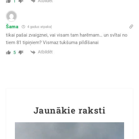
Atbildēt
1
Šama
4 gadus atpakaļ
tikai pašai zvaigznei, vai visam tam harēmam… un svītai no
tiem 81 tipiņiem? Vismaz tukšuma pildīšanai
Atbildēt
5
Jaunākie raksti