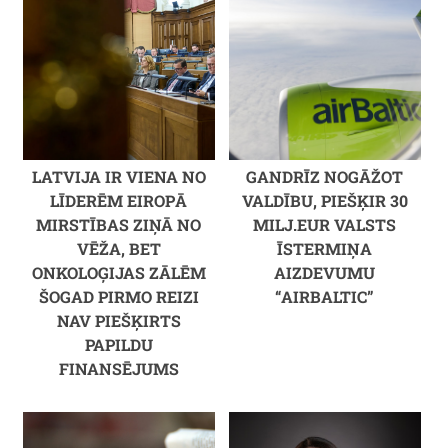
LATVIJA IR VIENA NO
GANDRĪZ NOGĀŽOT
LĪDERĒM EIROPĀ
VALDĪBU, PIEŠĶIR 30
MIRSTĪBAS ZIŅĀ NO
MILJ.EUR VALSTS
VĒŽA, BET
ĪSTERMIŅA
ONKOLOĢIJAS ZĀLĒM
AIZDEVUMU
ŠOGAD PIRMO REIZI
“AIRBALTIC”
NAV PIEŠĶIRTS
PAPILDU
FINANSĒJUMS