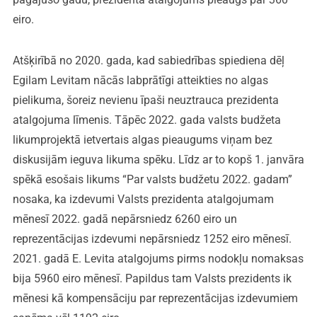
eiro.
Atšķirībā no 2020. gada, kad sabiedrības spiediena dēļ
Egilam Levitam nācās labprātīgi atteikties no algas
pielikuma, šoreiz nevienu īpaši neuztrauca prezidenta
atalgojuma līmenis. Tāpēc 2022. gada valsts budžeta
likumprojektā ietvertais algas pieaugums viņam bez
diskusijām ieguva likuma spēku. Līdz ar to kopš 1. janvāra
spēkā esošais likums “Par valsts budžetu 2022. gadam”
nosaka, ka izdevumi Valsts prezidenta atalgojumam
mēnesī 2022. gadā nepārsniedz 6260 eiro un
reprezentācijas izdevumi nepārsniedz 1252 eiro mēnesī.
2021. gadā E. Levita atalgojums pirms nodokļu nomaksas
bija 5960 eiro mēnesī. Papildus tam Valsts prezidents ik
mēnesi kā kompensāciju par reprezentācijas izdevumiem