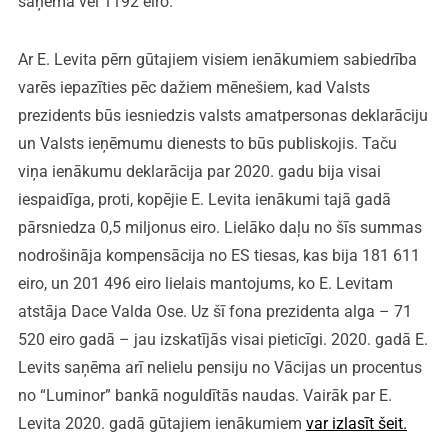
saņēma vēl 1192 eiro.
Ar E. Levita pērn gūtajiem visiem ienākumiem sabiedrība
varēs iepazīties pēc dažiem mēnešiem, kad Valsts
prezidents būs iesniedzis valsts amatpersonas deklarāciju
un Valsts ieņēmumu dienests to būs publiskojis. Taču
viņa ienākumu deklarācija par 2020. gadu bija visai
iespaidīga, proti, kopējie E. Levita ienākumi tajā gadā
pārsniedza 0,5 miljonus eiro. Lielāko daļu no šīs summas
nodrošināja kompensācija no ES tiesas, kas bija 181 611
eiro, un 201 496 eiro lielais mantojums, ko E. Levitam
atstāja Dace Valda Ose. Uz šī fona prezidenta alga – 71
520 eiro gadā – jau izskatījās visai pieticīgi. 2020. gadā E.
Levits saņēma arī nelielu pensiju no Vācijas un procentus
no “Luminor” bankā noguldītās naudas. Vairāk par E.
Levita 2020. gadā gūtajiem ienākumiem
var izlasīt šeit
.