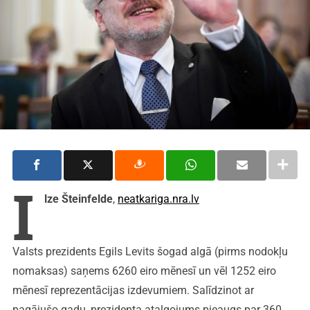
I
lze Šteinfelde
,
neatkariga.nra.lv
Valsts prezidents Egils Levits šogad algā (pirms nodokļu
nomaksas) saņems 6260 eiro mēnesī un vēl 1252 eiro
mēnesī reprezentācijas izdevumiem. Salīdzinot ar
pagājušo gadu, prezidenta atalgojums pieaugs par 360