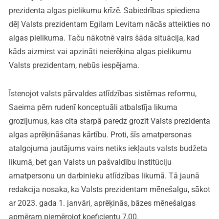
prezidenta algas pielikumu krīzē. Sabiedrības spiediena
dēļ Valsts prezidentam Egilam Levitam nācās atteikties no
algas pielikuma. Taču nākotnē vairs šāda situācija, kad
kāds aizmirst vai apzināti neierēķina algas pielikumu
Valsts prezidentam, nebūs iespējama.
Īstenojot valsts pārvaldes atlīdzības sistēmas reformu,
Saeima pērn rudenī konceptuāli atbalstīja likuma
grozījumus, kas cita starpā paredz grozīt Valsts prezidenta
algas aprēķināšanas kārtību. Proti, šīs amatpersonas
atalgojuma jautājums vairs netiks iekļauts valsts budžeta
likumā, bet gan Valsts un pašvaldību institūciju
amatpersonu un darbinieku atlīdzības likumā. Tā jaunā
redakcija nosaka, ka Valsts prezidentam mēnešalgu, sākot
ar 2023. gada 1. janvāri, aprēķinās, bāzes mēnešalgas
apmēram piemērojot koeficientu 7,00.