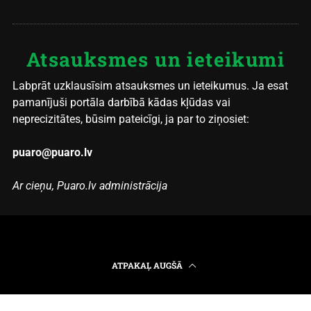
Atsauksmes un ieteikumi
Labprāt uzklausīsim atsauksmes un ieteikumus. Ja esat
pamanījuši portāla darbībā kādas kļūdas vai
neprecizitātes, būsim pateicīgi, ja par to ziņosiet:
puaro@puaro.lv
Ar cieņu, Puaro.lv administrācija
ATPAKAĻ AUGŠĀ